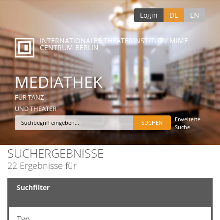
Login
DE
EN
INTERNATIONALES THEATERINSTITUT / MIME
CENTRUM BERLIN
MEDIATHEK
FÜR TANZ
UND THEATER
Erweiterte
Suche
SUCHERGEBNISSE
22 Ergebnisse für
Suchfilter
Typ