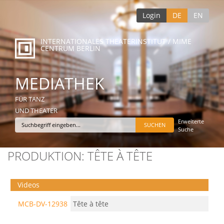
Login
DE
EN
INTERNATIONALES THEATERINSTITUT / MIME
CENTRUM BERLIN
MEDIATHEK
FÜR TANZ
UND THEATER
Erweiterte
Suche
PRODUKTION: TÊTE À TÊTE
Videos
MCB-DV-12938
Tête à tête