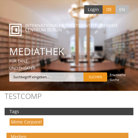
Login
DE
EN
INTERNATIONALES THEATERINSTITUT / MIME
CENTRUM BERLIN
MEDIATHEK
FÜR TANZ
UND THEATER
Erweiterte
Suche
TESTCOMP
Tags
Mime Corporel
Medien