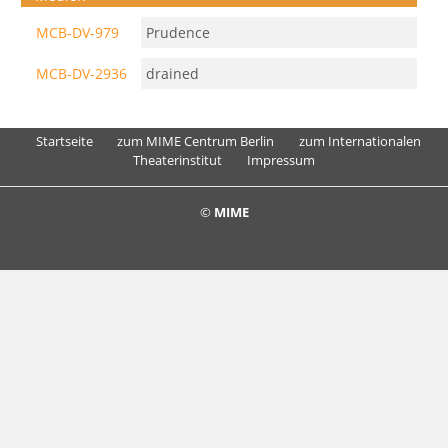
MCB-DV-979
Prudence
MCB-DV-2936
drained
Startseite
zum MIME Centrum Berlin
zum Internationalen
Theaterinstitut
Impressum
©
MIME