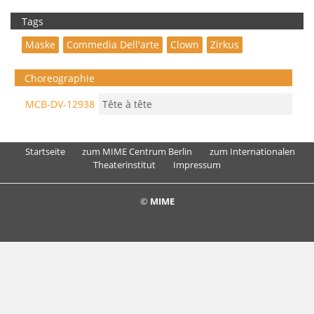
Tags
Maske
Commedia Dell'arte
Clown
Zirkus
Choreographie
MCB-DV-12938
Tête à tête
Startseite
zum MIME Centrum Berlin
zum Internationalen
Theaterinstitut
Impressum
©
MIME