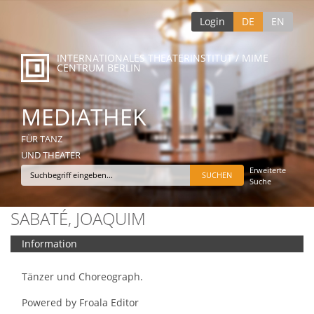
Login
DE
EN
INTERNATIONALES THEATERINSTITUT / MIME
CENTRUM BERLIN
MEDIATHEK
FÜR TANZ
UND THEATER
Erweiterte
Suche
SABATÉ, JOAQUIM
Information
Tänzer und Choreograph.
Powered by
Froala Editor