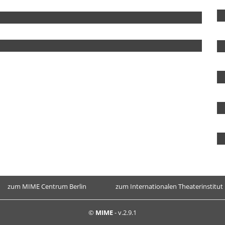
zum MIME Centrum Berlin
zum Internationalen Theaterinstitut
©
MIME
- v.2.9.1