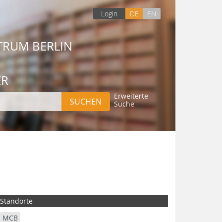
Login
DE
EN
TRUM BERLIN
ER
Erweiterte
Suche
Standorte
MCB