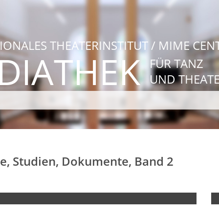
IONALES THEATERINSTITUT / MIME CEN
DIATHEK
FÜR TANZ
UND THEAT
cke, Studien, Dokumente, Band 2