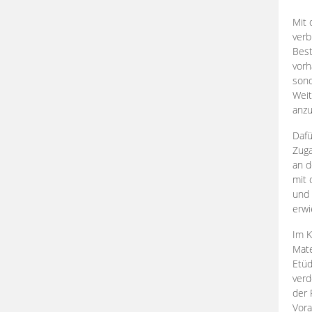
Mit 
verb
Best
vorh
son
Weit
anzu
Dafü
Zuga
an d
mit 
und 
erwi
Im K
Mate
Etü
verd
der 
Vora