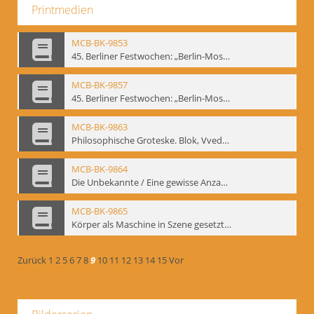
Printmedien
MCB-BK-9853
45. Berliner Festwochen: „Berlin-Moskau. Moskau-Berlin 1900-1950“, Berlin 1995 - interne Signatur: BM-prt-59-1
MCB-BK-9857
45. Berliner Festwochen: „Berlin-Moskau. Moskau-Berlin 1900-1950“, Berlin 1995 - interne Signatur: BM-prt-59-5
MCB-BK-9863
Philosophische Groteske. Blok, Vvedenskij und Meyerhold im bat Studiotheater - interne Signatur: BM-prt-60
MCB-BK-9864
Die Unbekannte / Eine gewisse Anzahl Gespräche - interne Signatur: BM-prt-61
MCB-BK-9865
Körper als Maschine in Szene gesetzt. „bat“-Studiotheater mit Neuinszenierungen - interne Signatur: BM-prt-62
Zurück
1
2
5
6
7
8
9
10
11
12
13
14
15
Vor