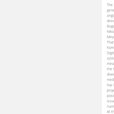
The 
gene
ongo
dire
Bogd
Niko
Meye
Than
Kom
Digi
syst
mean
the 
dive
medi
has 
proj
poss
issu
nume
At t