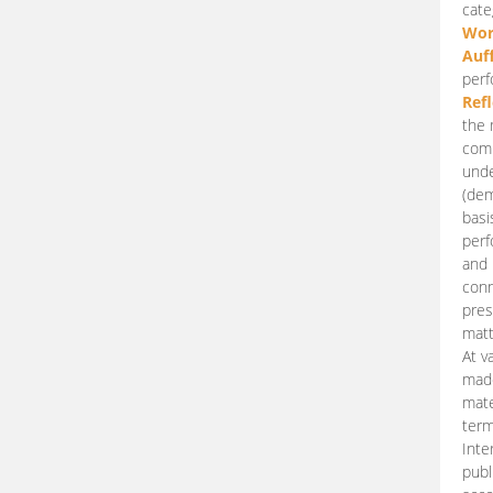
cate
Wor
Auf
perf
Ref
the 
comp
unde
(dem
basi
perf
and 
conn
pres
matt
At v
made
mate
term
Inte
publ