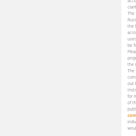
acco
clari
The 
Russ
the 
acro
used
be f
Plea
proj
the 
The 
comm
out 
Inst
for 
of t
publ
com
indi
woul