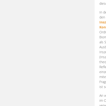
dies
In d
den 
Ins
Kon
Ordn
Biom
als 
Ausb
Insz
(Ins
theo
Refl
einz
mite
Frag
ist 
An v
im O
verw