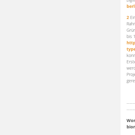
berl
2
Ein
Rahm
Grün
bis 
htt
typ
konn
Erst
werd
Proj
gere
-----
-----
Work
bio