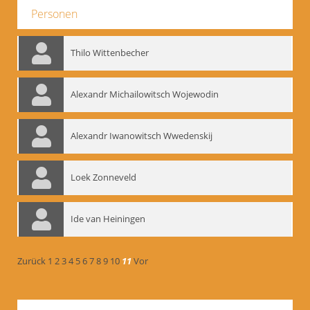
Personen
Thilo Wittenbecher
Alexandr Michailowitsch Wojewodin
Alexandr Iwanowitsch Wwedenskij
Loek Zonneveld
Ide van Heiningen
Zurück
1
2
3
4
5
6
7
8
9
10
11
Vor