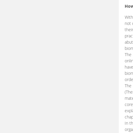
How
With
not 
thei
prac
abut
biom
The 
onli
have
biom
orde
The
(The
mate
core
expl
chap
In t
orga