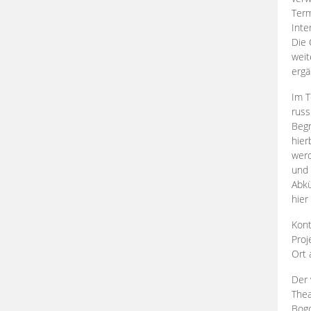
Term
Inte
Die 
weit
ergä
Im T
russ
Begr
hier
werd
und 
Abkü
hier
Kont
Proj
Ort
Der 
Thea
Bogd