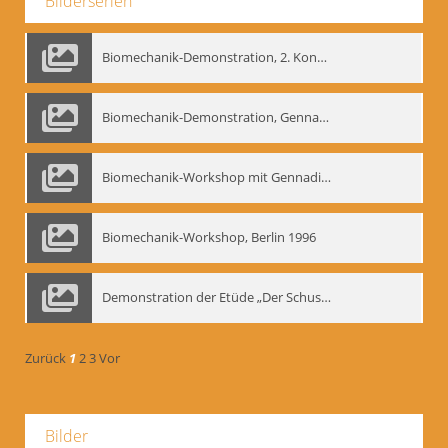
Bilderserien
Biomechanik-Demonstration, 2. Kongress der EMF, Mai 1995
Biomechanik-Demonstration, Gennadij Bogdanow im Berliner Ensemble, 04.10.1991
Biomechanik-Workshop mit Gennadij Nikolajewitsch Bogdanow im Mime Centrum Berlin, 1991
Biomechanik-Workshop, Berlin 1996
Demonstration der Etüde „Der Schuss mit dem Bogen“ durch Gennadij Nikolajewitsch Bogdanow, Berlin 1991
Zurück
1
2
3
Vor
Bilder