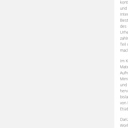
kont
und 
Inte
Best
des 
Urhe
zahl
Teil
mac
Im K
Mate
Aufn
Mime
und
herv
bisl
von 
Etüd
Darü
Work