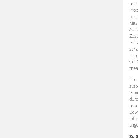
und 
Prob
beso
Mits
Auff
Zus
ents
scha
Eini
viel
thea
Um e
syst
ermö
durc
unve
Bewe
Info
ange
Zu 