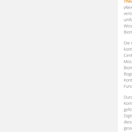
The
(Ale
verö
umfa
Wiss
Biom
Die 
kont
Cent
Mosk
Biom
Bogd
Kont
Fund
Durc
Komp
gefö
Digi
dies
gesi