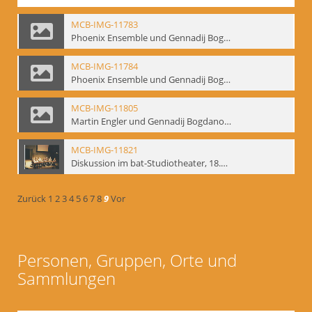
MCB-IMG-11783
Phoenix Ensemble und Gennadij Bogdanow; BM-img-105-9
MCB-IMG-11784
Phoenix Ensemble und Gennadij Bogdanow; BM-img-105-10
MCB-IMG-11805
Martin Engler und Gennadij Bogdanow; BM-img-113
MCB-IMG-11821
Diskussion im bat-Studiotheater, 18.09.1995; BM-img-127-3
Zurück
1
2
3
4
5
6
7
8
9
Vor
Personen, Gruppen, Orte und
Sammlungen