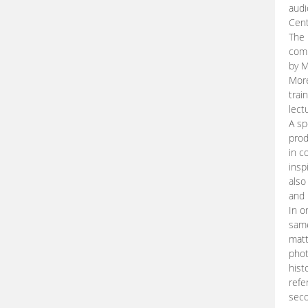
audi
Cent
The 
comp
by M
More
trai
lect
A sp
prod
in c
insp
also
and 
In o
same
matt
phot
hist
refe
seco