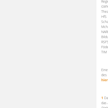
Regi
GW
Thea
HfS
Scha
Mch
NA
Bil
RSF
Föde
TI
Eine
des 
hier
1
Da
das
Digi