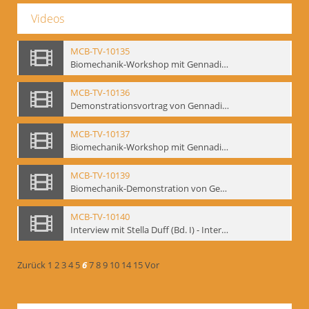
Videos
MCB-TV-10135
Biomechanik-Workshop mit Gennadij Bogdanow, Berlin 1991 - Interne Signatur: BM-vid-50
MCB-TV-10136
Demonstrationsvortrag von Gennadij Bogdanow, Frankfurt a.M., 1992 - Interne Signatur: BM-vid-51
MCB-TV-10137
Biomechanik-Workshop mit Gennadij Bogdanow, Mime Centrum Berlin, Oktober 1992 - Interne Signatur: BM-vid-53
MCB-TV-10139
Biomechanik-Demonstration von Gennadij Bogdanow im Filmtheater am Friedrichshain, Oktober 1992 - Interne Signatur: BM-vid-56
MCB-TV-10140
Interview mit Stella Duff (Bd. I) - Interne Signatur: BM-vid-57
Zurück
1
2
3
4
5
6
7
8
9
10
14
15
Vor