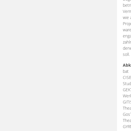
betr
Verm
wie 
Proj
ware
enga
zahl
dene
soll.
Abk
bat
CIS
Stud
GEK
Werk
GIT
Thea
Gos
Thea
GY