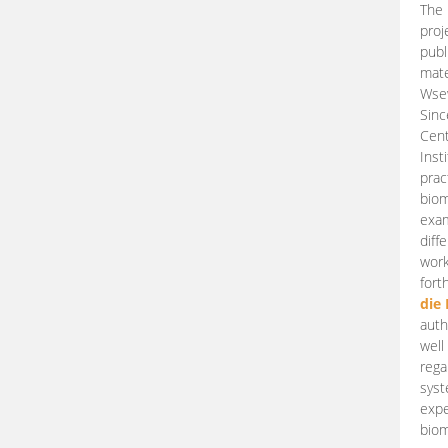
The 
proj
publ
mate
Wsew
Sinc
Cent
Inst
prac
biom
exam
diff
work
fort
die
auth
well
rega
syst
expe
biom