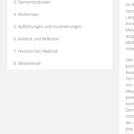
3. Demonstrationen
Im R
Verz
4. Workshops
Lang
thea
5. Aufführungen und Inszenierungen
Mey
ausg
6. Kontext und Reflexion
Medi
Inte
7. Historisches Material
Seit
8. Mitwirkende
kont
Aus
Teil
von 
Meye
entw
Kont
Demo
Vort
der 
Jörg