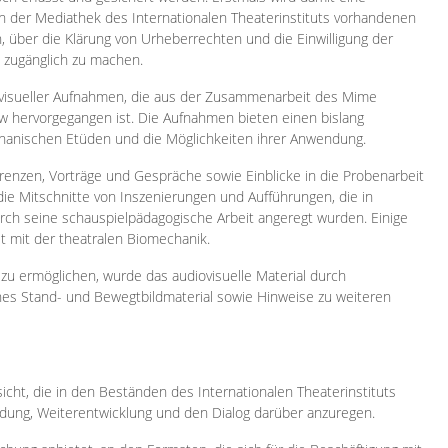
 in der Mediathek des Internationalen Theaterinstituts vorhandenen
, über die Klärung von Urheberrechten und die Einwilligung der
e zugänglich zu machen.
ovisueller Aufnahmen, die aus der Zusammenarbeit des Mime
 hervorgegangen ist. Die Aufnahmen bieten einen bislang
chanischen Etüden und die Möglichkeiten ihrer Anwendung.
enzen, Vorträge und Gespräche sowie Einblicke in die Probenarbeit
e Mitschnitte von Inszenierungen und Aufführungen, die in
h seine schauspielpädagogische Arbeit angeregt wurden. Einige
it mit der theatralen Biomechanik.
zu ermöglichen, wurde das audiovisuelle Material durch
sches Stand- und Bewegtbildmaterial sowie Hinweise zu weiteren
icht, die in den Beständen des Internationalen Theaterinstituts
ung, Weiterentwicklung und den Dialog darüber anzuregen.