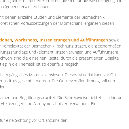
ichung anbietet, an den Formaten, die sich für die Beschäftigung mit
 maßgebend erwiesen haben:
 mit denen einzelne Etüden und Elemente der Biomechanik
heoretischen Voraussetzungen der Biomechanik ergänzen diesen
ionen
,
Workshops
,
Inszenierungen und Aufführungen
sowie
er Komplexität der Biomechanik Rechnung tragen, die gleichermaßen
ierungsgrundlage und -element (Inszenierungen und Aufführungen)
ichwohl sind die einzelnen Kapitel durch die präsentierten Objekte
ieg in die Thematik ist so ebenfalls möglich.
ht zugängliches Material verwiesen. Dieses Material kann vor Ort
rinstituts gesichtet werden. Die Onlineveröffentlichung soll den
den.
amen und Begriffen gearbeitet. Die Schreibweise richtet sich hierbei
 Abkürzungen und Akronyme latinisiert verwendet. Ein
 für eine Sichtung vor Ort anzumelden.