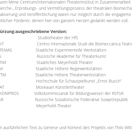
vom Mime Centrum/Internationalen Theaterinstitut in Zusammenarbeit 
erche-, Erprobungs- und Vermittlungsprozess der theatralen Biomechan
talisierung und Veröffentlichung waren nur möglich durch die engagiert
ntlicher Förderer, denen hier von ganzem Herzen gedankt werden soll.
ürzung:
ausgeschriebene Version:
Studiotheater der HfS
BIT
Centro Internazionale Studi die Biomeccanica Teatr
TEMAS
Staatliche Experimentelle Werkstätten
IS
Russische Akademie für Theaterkunst
TIM
Staatliches Meyerhold-Theater
RM
Staatliche Höhere Regiewerkstätten
YTM
Staatliche Höhere Theaterwerkstätten
Hochschule für Schauspielkunst „Ernst Busch“
AT
Moskauer Künstlertheater
RKOMPROS
Volkskommissariat für Bildungswesen der RSFSR
SR
Russische Sozialistische Föderative Sowjetrepublik
M Meyerhold-Theater
n ausführlichen Text zu Genese und Kontext des Projekts von Thilo Wit