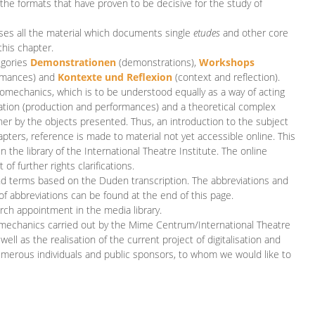
 the formats that have proven to be decisive for the study of
es all the material which documents single
etudes
and other core
this chapter.
egories
D
emonstrationen
(demonstrations),
Workshops
rmances)
and
Kontexte und Reflexion
(context and reflection).
iomechanics, which is to be understood equally as a way of acting
eation (production and performances) and a theoretical complex
her by the objects presented. Thus, an introduction to the subject
apters, reference is made to material not yet accessible online. This
n the library of the International Theatre Institute. The online
 further rights clarifications.
and terms based on the Duden transcription. The abbreviations and
of abbreviations can be found at the end of this page.
rch appointment in the media library.
omechanics carried out by the Mime Centrum/International Theatre
ll as the realisation of the current project of digitalisation and
merous individuals and public sponsors, to whom we would like to