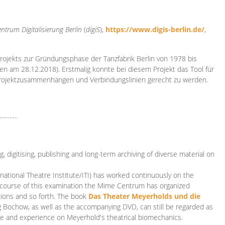
ntrum Digitalisierung
Berlin
(
digiS
),
https://www.digis-berlin.de/
,
rojekts zur Gründungsphase der Tanzfabrik Berlin von 1978 bis
en am 28.12.2018). Erstmalig konnte bei diesem Projekt das Tool für
Projektzusammenhängen und Verbindungslinien gerecht zu werden.
-------
 digitising, publishing and long-term archiving of diverse material on
ational Theatre Institute/ITI) has worked continuously on the
he course of this examination the Mime Centrum has organized
tions and so forth. The book
Das Theater Meyerholds und die
rg Bochow, as well as the accompanying DVD, can still be regarded as
e and experience on Meyerhold's theatrical biomechanics.