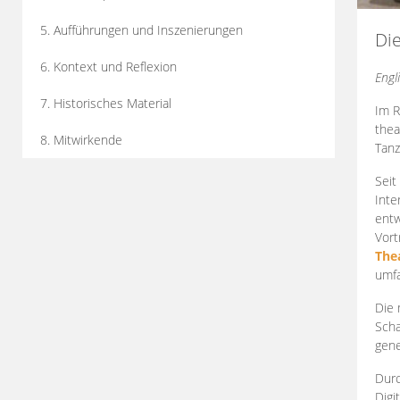
5. Aufführungen und Inszenierungen
Di
6. Kontext und Reflexion
Engl
7. Historisches Material
Im R
thea
8. Mitwirkende
Tanz
Seit
Inte
entw
Vort
The
umfa
Die 
Scha
gene
Durc
Digi