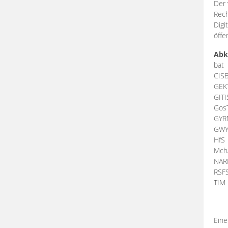
Der 
Rech
Digi
öffe
Abk
bat
CIS
GEK
GIT
Gos
GY
GW
HfS
Mch
NA
RSF
TI
Eine