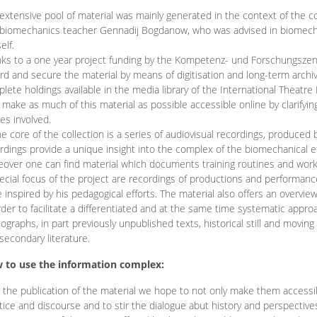
extensive pool of material was mainly generated in the context of the 
biomechanics teacher Gennadij Bogdanow, who was advised in biomechan
elf.
ks to a one year project funding by the Kompetenz- und Forschungszentru
rd and secure the material by means of digitisation and long-term archivi
lete holdings available in the media library of the International Theatre
o make as much of this material as possible accessible online by clarify
ies involved.
he core of the collection is a series of audiovisual recordings, produ
rdings provide a unique insight into the complex of the biomechanical 
over one can find material which documents training routines and works
ecial focus of the project are recordings of productions and performan
 inspired by his pedagogical efforts. The material also offers an overvie
rder to facilitate a differentiated and at the same time systematic appro
ographs, in part previously unpublished texts, historical still and movin
secondary literature.
 to use the information complex:
 the publication of the material we hope to not only make them access
tice and discourse and to stir the dialogue abut history and perspective