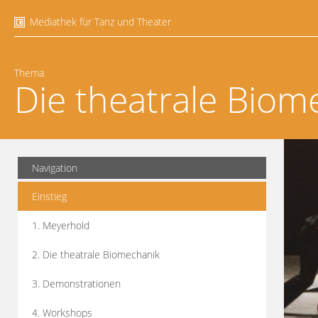
Mediathek für Tanz und Theater
Thema
Die theatrale Biom
Navigation
Einstieg
1. Meyerhold
2. Die theatrale Biomechanik
3. Demonstrationen
4. Workshops