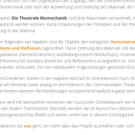
r orientiert sich die Organisation des Zugangs, den die Onlineveröffentl
Biomechanik und nach der Auswertung und Ordnung des Materials als
apite
l
Die Theatrale Biomechanik
sind jene Materialien versammelt,
eutlicht werden können. Kurze Erläuterungen der Prinzipien und der t
tieg in das Material.
en folgenden vier Kapiteln sind die Objekte den Kategorien
Demonstrat
texte und Reflexion
zugeordnet. Diese Ordnung des Materials soll d
Spielweise (Demonstrationen), Ausbildungssystem (Workshops), Inszen
theoretischer Komplex (Kontexte und Reflexionen) zu begreifen ist. Gle
inander verbunden. Ein von individuellen Fragestellungen geleiteter Einst
erschiedenen Stellen in den Kapiteln wird auf im Onlinebereich noch nic
tal am Terminal sowie analog im Archivbereich des Internationalen Theate
ichkeiten weiterer Rechteklärungen entsprechend laufend ergänzt wer
ext wird mit latinisierten Versionen der russischen Schreibweisen von N
 der Duden-Transkription. Ebenfalls werden die im Russischen üblichen
rzungsverzeichnis findet sich weiter unten hier in diesem Einstiegstext
aktieren Sie
uns
gern, um mehr über das Projekt zu erfahren oder sich