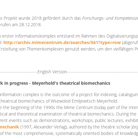
s Projekt wurde 2018 gefördert durch das
Forschungs- und Kompetenzze
rufen am 28.12.2018.
 erster Informationskomplex entstand im Rahmen des Digitalisierungsp
0:
http://archiv.mimecentrum.de/searches/561?type=row
(abgeruf
Erstellung von Themenkomplexen genutzt werden, um den vielfältigen 
-------------------------English Version----------------------------------------------
k in progress - Meyerhold's theatrical biomechanics
information complex is the outcome of a project for indexing, cataloguing,
theatrical biomechanics of Wsewolod Emiljewitsch Meyerhold.
e the beginning of the 1990s the Mime Centrum (today part of the Intern
tical and theoretical examination of theatrical biomechanics. During t
erent events such as demonstrations, workshops, public lectures, exhibi
mechanik
(1997, Alexander Verlag), authored by the theatre scholar Jö
of the most comprehensive, systematically oriented bodies of knowledg