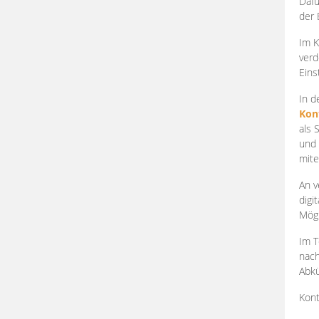
Dafü
der 
Im K
verd
Eins
In d
Kon
als 
und 
mite
An v
digi
Mögl
Im T
nach
Abkü
Kont