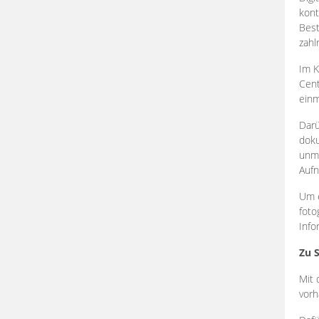
kont
Best
zahl
Im K
Cent
einm
Darü
doku
unmi
Aufn
Um e
foto
Info
Zu 
Mit 
vorh