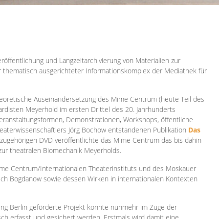
röffentlichung und Langzeitarchivierung von Materialien zur
er thematisch ausgerichteter Informationskomplex der Mediathek für
 theoretische Auseinandersetzung des Mime Centrum (heute Teil des
ardisten Meyerhold im ersten Drittel des 20. Jahrhunderts
 Veranstaltungsformen, Demonstrationen, Workshops, öffentliche
heaterwissenschaftlers Jörg Bochow entstandenen Publikation
Das
azugehörigen DVD veröffentlichte das Mime Centrum das bis dahin
 zur theatralen Biomechanik Meyerholds.
ime Centrum/Internationalen Theaterinstituts und des Moskauer
sch Bogdanow sowie dessen Wirken in internationalen Kontexten
ung Berlin geförderte Projekt konnte nunmehr im Zuge der
isch erfasst und gesichert werden. Erstmals wird damit eine