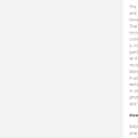
The 
and 
hims
Than
reco
comp
is t
part
At t
reco
More
A sp
were
In o
phot
and 
How
With
prac