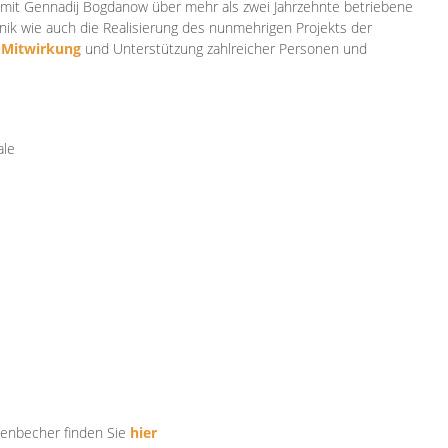
mit Gennadij Bogdanow über mehr als zwei Jahrzehnte betriebene
ik wie auch die Realisierung des nunmehrigen Projekts der
e
Mitwirkung
und Unterstützung zahlr
eicher Personen und
ale
tenbecher finden Sie
hier