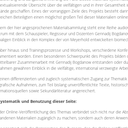
extualisierende Übersicht über die vielfältigen und in ihrer Gesamtheit
ände geschaffen. Eines der vorrangigen Ziele des Projekts besteht darin
reichen Beteiligten einen möglichst großen Teil dieser Materialien onlin
ern der hier angesprochenen Materialsammlung steht eine Reihe audi
rum mit dem Schauspieler, Regisseur und Dozenten Gennadij Bogdanow
aligen Einblick in den Komplex der von Meyerhold entwickelten biome
ber hinaus sind Trainingsprozesse und Workshops, verschiedene Konfer
mentiert worden. Einen besonderen Schwerpunkt des Projekts bilden di
ttelbarer Zusammenarbeit mit Gennadij Bogdanow entstanden oder durc
ahmen gewähren Einblick in die vielfältige, international verzweigte Arbe
inen differenzierten und zugleich systematischen Zugang zur Thematik 
grafische Aufnahmen, zum Teil bislang unveröffentlichte Texte, histori
rmationsquellen sowie Sekundärliteratur angereichert.
Systematik und Benutzung dieser Seite:
der Online-Veröffentlichung des Themas verbindet sich nicht nur die Abs
andenen Materialien zugänglich zu machen, sondern auch deren Anwend