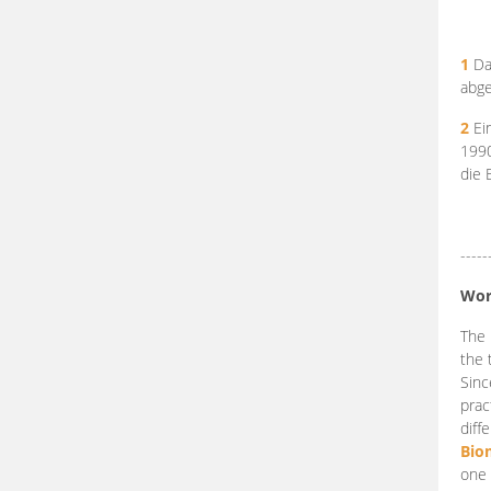
1
Da
abge
2
Ein
199
die 
-----
Wor
The 
the 
Sinc
prac
diff
Bio
one 