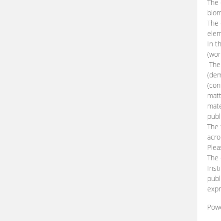
The 
biom
The
elem
In t
(wor
The 
(dem
(con
matt
mate
publ
The 
acro
Plea
The 
Inst
publ
expr
Pow