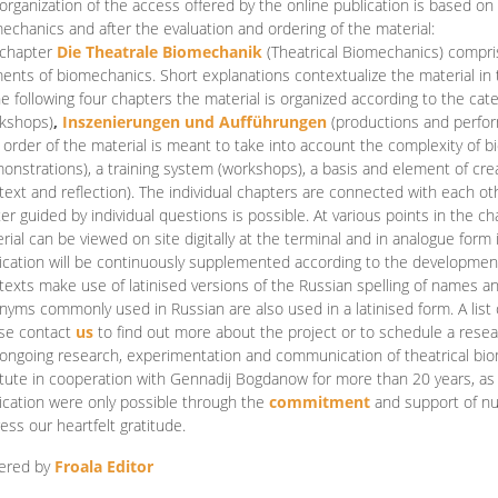
organization of the access offered by the online publication is based on
echanics and after the evaluation and ordering of the material:
 chapter
Die Theatrale Biomechanik
(Theatrical Biomechanics)
compris
ents of biomechanics. Short explanations contextualize the material in 
he following four chapters the material is organized according to the cat
kshops)
,
Inszenierungen und Aufführungen
(productions and perfo
order of the material is meant to take into account the complexity of b
onstrations), a training system (workshops), a basis and element of cr
text and reflection). The individual chapters are connected with each ot
er guided by individual questions is possible. At various points in the ch
rial can be viewed on site digitally at the terminal and in analogue form i
ication will be continuously supplemented according to the development of
texts make use of latinised versions of the Russian spelling of names 
nyms commonly used in Russian are also used in a latinised form. A list 
se contact
us
to find out more about the project or to schedule a resea
ongoing research, experimentation and communication of theatrical bi
itute in cooperation with Gennadij Bogdanow for more than 20 years, as we
ication were only possible through the
commitment
and support of nu
ess our heartfelt gratitude.
ered by
Froala Editor