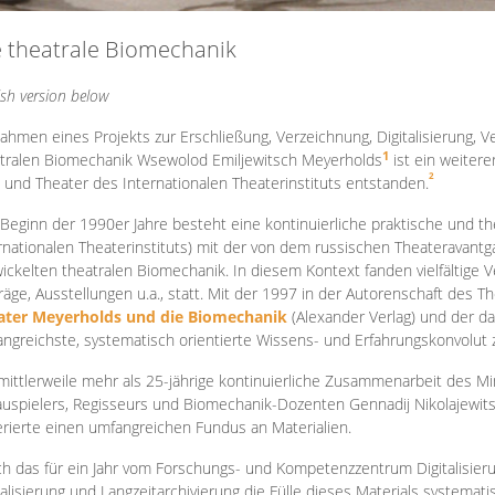
e theatrale Biomechanik
ish version below
ahmen eines Projekts zur Erschließung, Verzeichnung, Digitalisierung, Ve
1
tralen Biomechanik Wsewolod Emiljewitsch Meyerholds
ist ein weiter
2
 und Theater des Internationalen Theaterinstituts entstanden.
 Beginn der 1990er Jahre besteht eine kontinuierliche praktische und
rnationalen Theaterinstituts) mit der von dem russischen Theateravantg
ickelten theatralen Biomechanik. In diesem Kontext fanden vielfältige
räge, Ausstellungen u.a., statt. Mit d
er 1997 in der Autorenschaft des T
ater Meyerholds und die Biomechanik
(Alexander Verlag) und der d
ngreichste, systematisch orientierte Wissens- und Erfahrungskonvolut
mittlerweile mehr als 25-jährige kontinuierliche Zusammenarb
eit des M
uspielers, Regisseurs und Biomechanik-Dozenten Gennadij Nikolajewit
rierte einen umfangreichen Fundus an Materialien.
h das für ein Jahr vom Forschungs- und Kompetenzzentrum Digitalisier
talisierung und Langzeitarchivierung die Fülle dieses Materials systemat