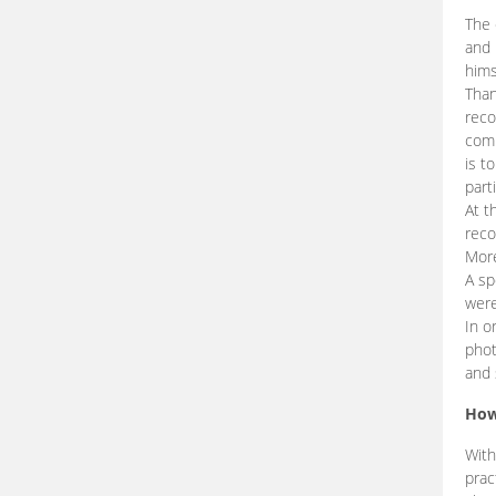
The 
and 
hims
Than
reco
comp
is t
part
At t
reco
More
A sp
were
In o
phot
and 
How
With
prac