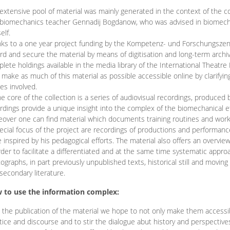
extensive pool of material was mainly generated in the context of the 
biomechanics teacher Gennadij Bogdanow, who was advised in biomechan
elf.
ks to a one year project funding by the Kompetenz- und Forschungszentru
rd and secure the material by means of digitisation and long-term archivi
lete holdings available in the media library of the International Theatre
o make as much of this material as possible accessible online by clarify
ies involved.
he core of the collection is a series of audiovisual recordings, produ
rdings provide a unique insight into the complex of the biomechanical 
over one can find material which documents training routines and works
ecial focus of the project are recordings of productions and performan
 inspired by his pedagogical efforts. The material also offers an overvie
rder to facilitate a differentiated and at the same time systematic appro
ographs, in part previously unpublished texts, historical still and movin
secondary literature.
 to use the information complex:
 the publication of the material we hope to not only make them access
tice and discourse and to stir the dialogue abut history and perspective