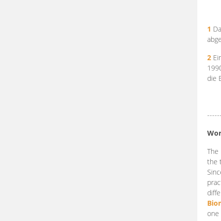
1
Da
abge
2
Ein
199
die 
-----
Wor
The 
the 
Sinc
prac
diff
Bio
one 