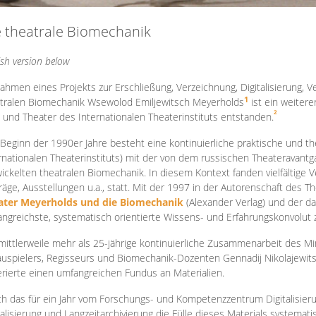
e theatrale Biomechanik
ish version below
ahmen eines Projekts zur Erschließung, Verzeichnung, Digitalisierung, Ve
1
tralen Biomechanik Wsewolod Emiljewitsch Meyerholds
ist ein weiter
2
 und Theater des Internationalen Theaterinstituts entstanden.
 Beginn der 1990er Jahre besteht eine kontinuierliche praktische und
rnationalen Theaterinstituts) mit der von dem russischen Theateravantg
ickelten theatralen Biomechanik. In diesem Kontext fanden vielfältige
räge, Ausstellungen u.a., statt. Mit d
er 1997 in der Autorenschaft des T
ater Meyerholds und die Biomechanik
(Alexander Verlag) und der d
ngreichste, systematisch orientierte Wissens- und Erfahrungskonvolut
mittlerweile mehr als 25-jährige kontinuierliche Zusammenarb
eit des M
uspielers, Regisseurs und Biomechanik-Dozenten Gennadij Nikolajewit
rierte einen umfangreichen Fundus an Materialien.
h das für ein Jahr vom Forschungs- und Kompetenzzentrum Digitalisier
talisierung und Langzeitarchivierung die Fülle dieses Materials systemat