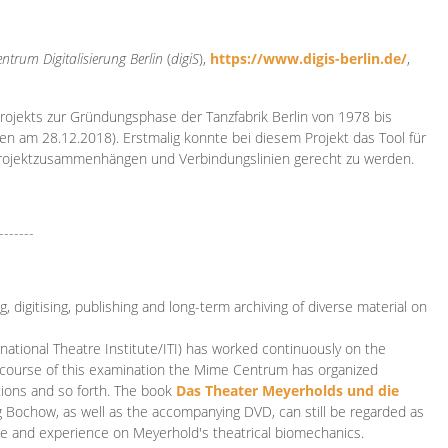
ntrum Digitalisierung
Berlin
(
digiS
),
https://www.digis-berlin.de/
,
rojekts zur Gründungsphase der Tanzfabrik Berlin von 1978 bis
en am 28.12.2018). Erstmalig konnte bei diesem Projekt das Tool für
Projektzusammenhängen und Verbindungslinien gerecht zu werden.
-------
 digitising, publishing and long-term archiving of diverse material on
ational Theatre Institute/ITI) has worked continuously on the
he course of this examination the Mime Centrum has organized
tions and so forth. The book
Das Theater Meyerholds und die
rg Bochow, as well as the accompanying DVD, can still be regarded as
e and experience on Meyerhold's theatrical biomechanics.