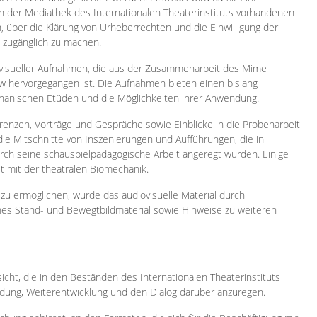
 in der Mediathek des Internationalen Theaterinstituts vorhandenen
, über die Klärung von Urheberrechten und die Einwilligung der
e zugänglich zu machen.
ovisueller Aufnahmen, die aus der Zusammenarbeit des Mime
 hervorgegangen ist. Die Aufnahmen bieten einen bislang
chanischen Etüden und die Möglichkeiten ihrer Anwendung.
enzen, Vorträge und Gespräche sowie Einblicke in die Probenarbeit
e Mitschnitte von Inszenierungen und Aufführungen, die in
h seine schauspielpädagogische Arbeit angeregt wurden. Einige
it mit der theatralen Biomechanik.
zu ermöglichen, wurde das audiovisuelle Material durch
sches Stand- und Bewegtbildmaterial sowie Hinweise zu weiteren
icht, die in den Beständen des Internationalen Theaterinstituts
ung, Weiterentwicklung und den Dialog darüber anzuregen.