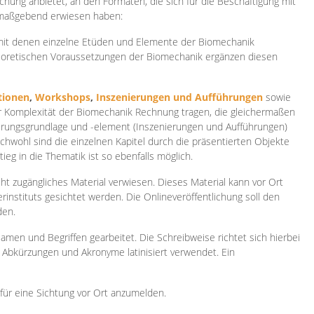
ichung anbietet, an den Formaten, die sich für die Beschäftigung mit
 maßgebend erwiesen haben:
 mit denen einzelne Etüden und Elemente der Biomechanik
heoretischen Voraussetzungen der Biomechanik ergänzen diesen
ionen
,
Workshops
,
Inszenierungen und Aufführungen
sowie
er Komplexität der Biomechanik Rechnung tragen, die gleichermaßen
ierungsgrundlage und -element (Inszenierungen und Aufführungen)
ichwohl sind die einzelnen Kapitel durch die präsentierten Objekte
ieg in die Thematik ist so ebenfalls möglich.
ht zugängliches Material verwiesen. Dieses Material kann vor Ort
rinstituts gesichtet werden. Die Onlineveröffentlichung soll den
den.
amen und Begriffen gearbeitet. Die Schreibweise richtet sich hierbei
 Abkürzungen und Akronyme latinisiert verwendet. Ein
 für eine Sichtung vor Ort anzumelden.