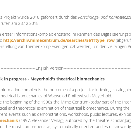
s Projekt wurde 2018 gefördert durch das
Forschungs- und Kompetenzze
rufen am 28.12.2018.
 erster Informationskomplex entstand im Rahmen des Digitalisierungsp
0:
http://archiv.mimecentrum.de/searches/561?type=row
(abgeruf
Erstellung von Themenkomplexen genutzt werden, um den vielfältigen 
-------------------------English Version----------------------------------------------
k in progress - Meyerhold's theatrical biomechanics
information complex is the outcome of a project for indexing, cataloguing,
theatrical biomechanics of Wsewolod Emiljewitsch Meyerhold.
e the beginning of the 1990s the Mime Centrum (today part of the Intern
tical and theoretical examination of theatrical biomechanics. During t
erent events such as demonstrations, workshops, public lectures, exhibi
mechanik
(1997, Alexander Verlag), authored by the theatre scholar Jö
of the most comprehensive, systematically oriented bodies of knowledg