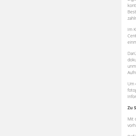
kont
Best
zahl
Im K
Cent
einm
Darü
doku
unmi
Aufn
Um e
foto
Info
Zu 
Mit 
vorh