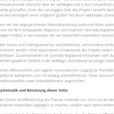
extualisierende Übersicht über die vielfältigen und in ihrer Gesamtheit
ände geschaffen. Eines der vorrangigen Ziele des Projekts besteht darin
reichen Beteiligten einen möglichst großen Teil dieser Materialien onlin
ern der hier angesprochenen Materialsammlung steht eine Reihe audi
rum mit dem Schauspieler, Regisseur und Dozenten Gennadij Bogdanow
aligen Einblick in den Komplex der von Meyerhold entwickelten biome
ber hinaus sind Trainingsprozesse und Workshops, verschiedene Konfer
mentiert worden. Einen besonderen Schwerpunkt des Projekts bilden di
ttelbarer Zusammenarbeit mit Gennadij Bogdanow entstanden oder durc
ahmen gewähren Einblick in die vielfältige, international verzweigte Arbe
inen differenzierten und zugleich systematischen Zugang zur Thematik 
grafische Aufnahmen, zum Teil bislang unveröffentlichte Texte, histori
rmationsquellen sowie Sekundärliteratur angereichert.
Systematik und Benutzung dieser Seite:
der Online-Veröffentlichung des Themas verbindet sich nicht nur die Abs
andenen Materialien zugänglich zu machen, sondern auch deren Anwend