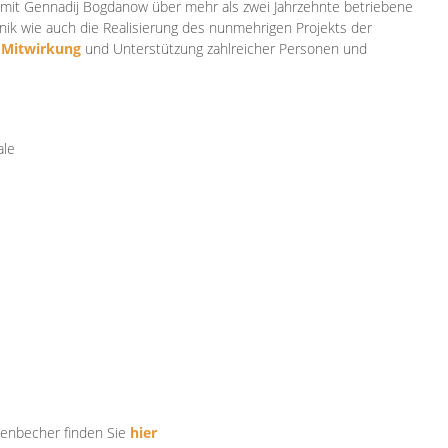
mit Gennadij Bogdanow über mehr als zwei Jahrzehnte betriebene
ik wie auch die Realisierung des nunmehrigen Projekts der
e
Mitwirkung
und Unterstützung zahlr
eicher Personen und
ale
tenbecher finden Sie
hier