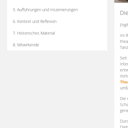
5. Aufführungen und Inszenierungen
Di
6. Kontext und Reflexion
Engl
7. Historisches Material
Im R
thea
8. Mitwirkende
Tanz
Seit
Inte
entw
Vort
The
umfa
Die 
Scha
gene
Durc
Digi