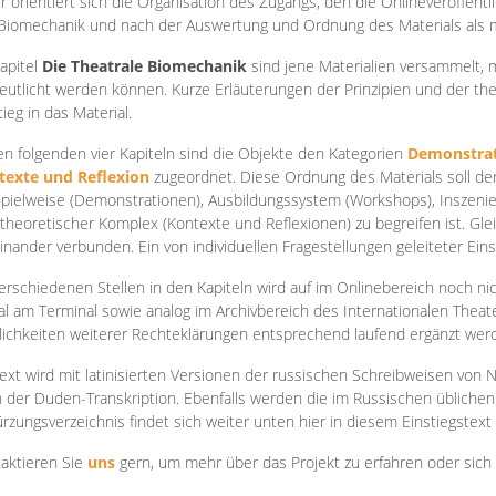
r orientiert sich die Organisation des Zugangs, den die Onlineveröffentl
Biomechanik und nach der Auswertung und Ordnung des Materials als
apite
l
Die Theatrale Biomechanik
sind jene Materialien versammelt,
eutlicht werden können. Kurze Erläuterungen der Prinzipien und der t
tieg in das Material.
en folgenden vier Kapiteln sind die Objekte den Kategorien
Demonstrat
texte und Reflexion
zugeordnet. Diese Ordnung des Materials soll d
Spielweise (Demonstrationen), Ausbildungssystem (Workshops), Inszen
theoretischer Komplex (Kontexte und Reflexionen) zu begreifen ist. Gle
inander verbunden. Ein von individuellen Fragestellungen geleiteter Einst
erschiedenen Stellen in den Kapiteln wird auf im Onlinebereich noch nic
tal am Terminal sowie analog im Archivbereich des Internationalen Theate
ichkeiten weiterer Rechteklärungen entsprechend laufend ergänzt wer
ext wird mit latinisierten Versionen der russischen Schreibweisen von N
 der Duden-Transkription. Ebenfalls werden die im Russischen üblichen
rzungsverzeichnis findet sich weiter unten hier in diesem Einstiegstext
aktieren Sie
uns
gern, um mehr über das Projekt zu erfahren oder sich