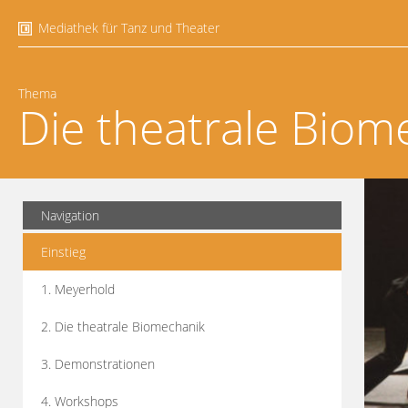
Mediathek für Tanz und Theater
Thema
Die theatrale Biom
Navigation
Einstieg
1. Meyerhold
2. Die theatrale Biomechanik
3. Demonstrationen
4. Workshops