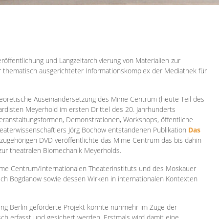
röffentlichung und Langzeitarchivierung von Materialien zur
er thematisch ausgerichteter Informationskomplex der Mediathek für
 theoretische Auseinandersetzung des Mime Centrum (heute Teil des
ardisten Meyerhold im ersten Drittel des 20. Jahrhunderts
 Veranstaltungsformen, Demonstrationen, Workshops, öffentliche
heaterwissenschaftlers Jörg Bochow entstandenen Publikation
Das
azugehörigen DVD veröffentlichte das Mime Centrum das bis dahin
 zur theatralen Biomechanik Meyerholds.
ime Centrum/Internationalen Theaterinstituts und des Moskauer
sch Bogdanow sowie dessen Wirken in internationalen Kontexten
ung Berlin geförderte Projekt konnte nunmehr im Zuge der
isch erfasst und gesichert werden. Erstmals wird damit eine