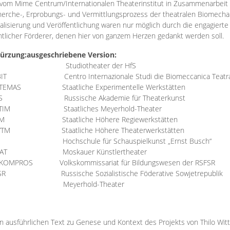
vom Mime Centrum/Internationalen Theaterinstitut in Zusammenarbeit 
erche-, Erprobungs- und Vermittlungsprozess der theatralen Biomechan
talisierung und Veröffentlichung waren nur möglich durch die engagiert
ntlicher Förderer, denen hier von ganzem Herzen gedankt werden soll.
ürzung:
ausgeschriebene Version:
Studiotheater der HfS
BIT
Centro Internazionale Studi die Biomeccanica Teatr
TEMAS
Staatliche Experimentelle Werkstätten
IS
Russische Akademie für Theaterkunst
TIM
Staatliches Meyerhold-Theater
RM
Staatliche Höhere Regiewerkstätten
YTM
Staatliche Höhere Theaterwerkstätten
Hochschule für Schauspielkunst „Ernst Busch“
AT
Moskauer Künstlertheater
RKOMPROS
Volkskommissariat für Bildungswesen der RSFSR
SR
Russische Sozialistische Föderative Sowjetrepublik
M Meyerhold-Theater
n ausführlichen Text zu Genese und Kontext des Projekts von Thilo Wit