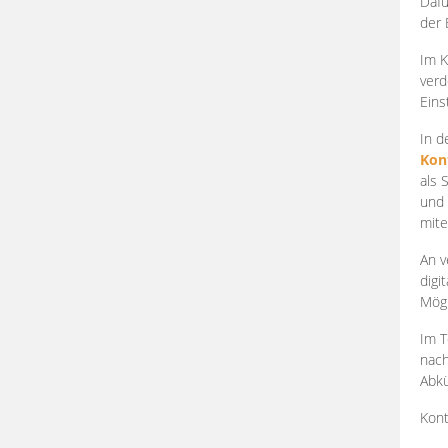
Dafü
der 
Im K
verd
Eins
In d
Kon
als 
und 
mite
An v
digi
Mögl
Im T
nach
Abkü
Kont