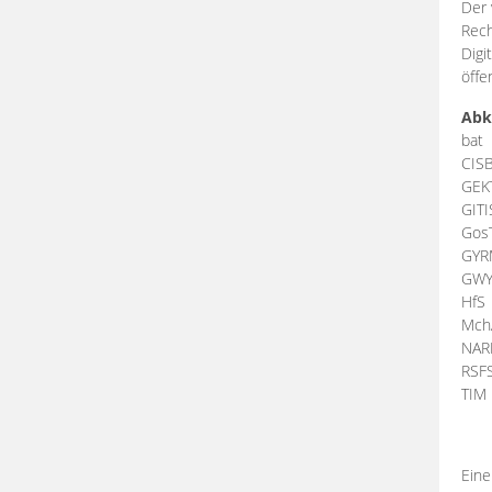
Der 
Rech
Digi
öffe
Abk
bat
CIS
GEK
GIT
Gos
GY
GW
HfS
Mch
NA
RSF
TI
Eine