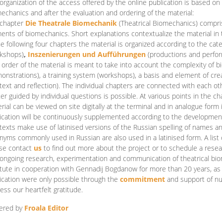
organization of the access offered by the online publication is based on
echanics and after the evaluation and ordering of the material:
 chapter
Die Theatrale Biomechanik
(Theatrical Biomechanics)
compris
ents of biomechanics. Short explanations contextualize the material in 
he following four chapters the material is organized according to the cat
kshops)
,
Inszenierungen und Aufführungen
(productions and perfo
order of the material is meant to take into account the complexity of b
onstrations), a training system (workshops), a basis and element of cr
text and reflection). The individual chapters are connected with each ot
er guided by individual questions is possible. At various points in the ch
rial can be viewed on site digitally at the terminal and in analogue form i
ication will be continuously supplemented according to the development of
texts make use of latinised versions of the Russian spelling of names 
nyms commonly used in Russian are also used in a latinised form. A list 
se contact
us
to find out more about the project or to schedule a resea
ongoing research, experimentation and communication of theatrical bi
itute in cooperation with Gennadij Bogdanow for more than 20 years, as we
ication were only possible through the
commitment
and support of nu
ess our heartfelt gratitude.
ered by
Froala Editor