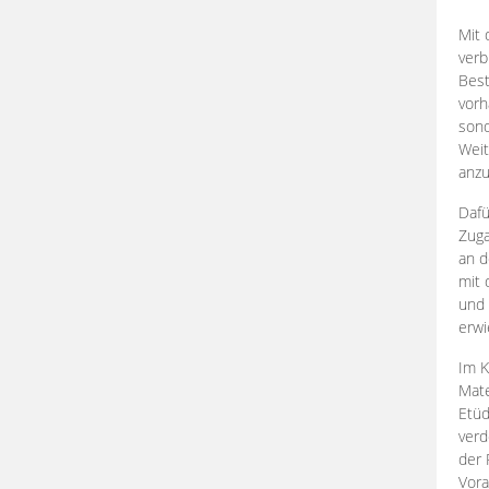
Mit 
verb
Best
vorh
son
Weit
anzu
Dafü
Zuga
an d
mit 
und 
erwi
Im K
Mate
Etü
verd
der 
Vora