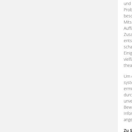
und 
Prob
beso
Mits
Auff
Zus
ents
scha
Eini
viel
thea
Um e
syst
ermö
durc
unve
Bewe
Info
ange
Zu 