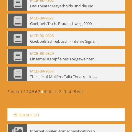
MCB-BK-4302
Das Theater Meyerholds und die Biomechanik
MCB-BK-9827
Goebbels Tisch, Braunschweig 2000 - interne Signatur: BM-prt-21-2
MCB-BK-9828
Goebbels Schreibtisch - interne Signatur: BM-prt-21-3
MCB-BK-9829
Einsamer Kampf eines Todgeweihten. Uraufführung von Farid Nagims Monodrama ,Goebbels' Tisch' im LOT-Theater - interne Signatur: BM-prt-21-4
MCB-BK-9837
The Life of Molière, Talia Theatre - interne Signatur: BM-prt-23-2
Zurück
1
2
3
4
5
6
7
8
9
10
11
12
13
14
15
Vor
Bilderserien
Internationaler Biomechanik-Workshop, Moskau 1993