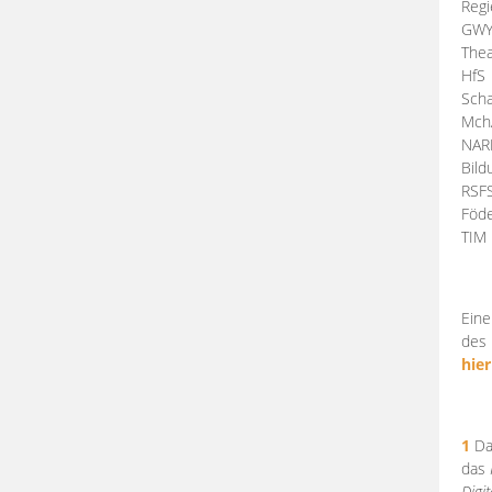
Regi
GW
Thea
HfS
Scha
Mch
NA
Bil
RSF
Föde
TI
Eine
des 
hier
1
Da
das
Digi