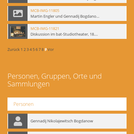
MCB-IMG-11805
Martin Engler und Gennadij Bogdanow; BM-img-113
MCB-IMG-11821
Diskussion im bat-Studiotheater, 18.09.1995; BM-img-127-3
Zurück
1
2
3
4
5
6
7
8
9
Vor
Personen, Gruppen, Orte und
Sammlungen
Personen
Gennadij Nikolajewitsch Bogdanow