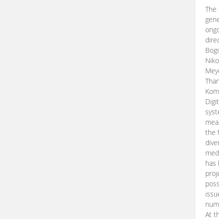
The 
gene
ongo
dire
Bogd
Niko
Meye
Than
Kom
Digi
syst
mean
the 
dive
medi
has 
proj
poss
issu
nume
At t