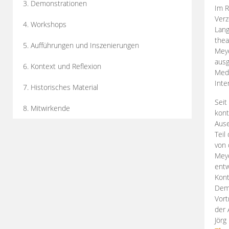
3. Demonstrationen
Im R
Verz
4. Workshops
Lang
thea
5. Aufführungen und Inszenierungen
Mey
ausg
6. Kontext und Reflexion
Medi
Inte
7. Historisches Material
Seit
8. Mitwirkende
kont
Aus
Teil
von 
Meye
entw
Kont
Demo
Vort
der 
Jörg