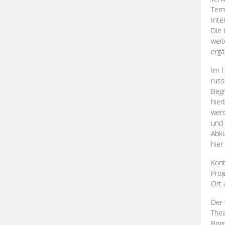
Term
Inte
Die 
weit
ergä
Im T
russ
Begr
hier
werd
und 
Abkü
hier
Kont
Proj
Ort
Der 
Thea
Bogd