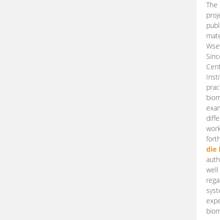
The 
proj
publ
mate
Wsew
Sinc
Cent
Inst
prac
biom
exam
diff
work
fort
die
auth
well
rega
syst
expe
biom