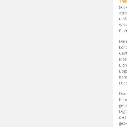
The
(Ale
verö
umfa
Wiss
Biom
Die 
kont
Cent
Mosk
Biom
Bogd
Kont
Fund
Durc
Komp
gefö
Digi
dies
gesi