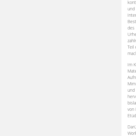
kont
und 
Inte
Best
des 
Urhe
zahl
Teil
mac
Im K
Mate
Aufn
Mime
und
herv
bisl
von 
Etüd
Darü
Work