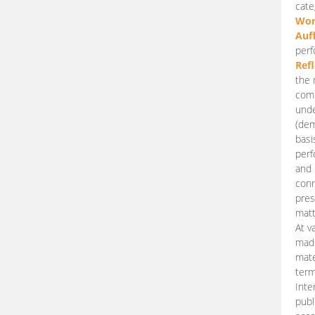
cate
Wor
Auf
perf
Ref
the 
comp
unde
(dem
basi
perf
and 
conn
pres
matt
At v
made
mate
term
Inte
publ