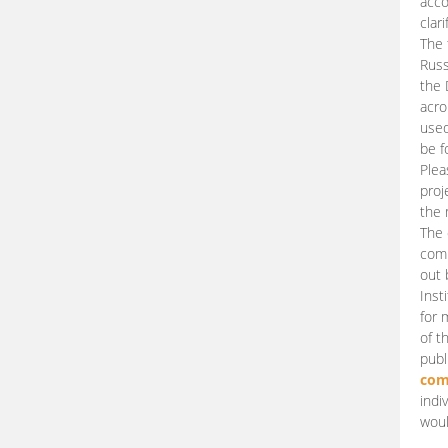
acco
clari
The 
Russ
the 
acro
used
be f
Plea
proj
the 
The 
comm
out 
Inst
for 
of t
publ
com
indi
woul