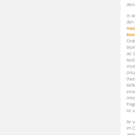
dies
In d
den 
Ins
Kon
Ordn
Biom
als 
Ausb
Insz
(Ins
theo
Refl
einz
mite
Frag
ist 
An v
im O
verw