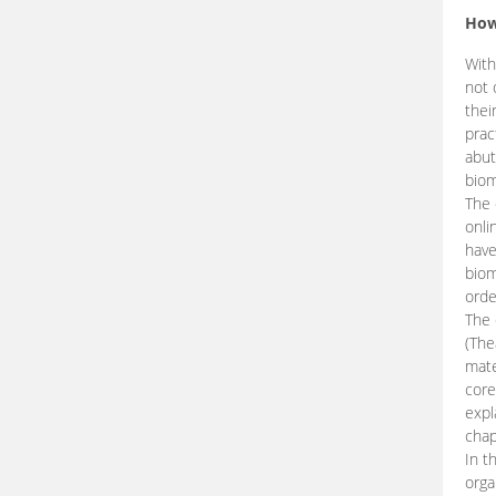
How
With
not 
thei
prac
abut
biom
The 
onli
have
biom
orde
The
(The
mate
core
expl
chap
In t
orga