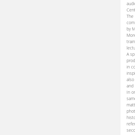
audi
Cent
The 
comp
by M
More
trai
lect
A sp
prod
in c
insp
also
and 
In o
same
matt
phot
hist
refe
seco