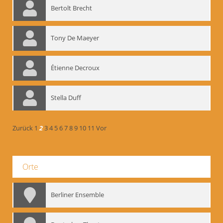
Bertolt Brecht
Tony De Maeyer
Étienne Decroux
Stella Duff
Zurück
1
2
3
4
5
6
7
8
9
10
11
Vor
Orte
Berliner Ensemble