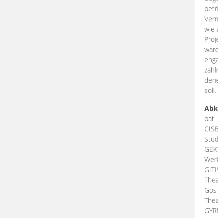
betr
Verm
wie 
Proj
ware
enga
zahl
dene
soll.
Abk
bat
CIS
Stud
GEK
Werk
GIT
Thea
Gos
Thea
GY