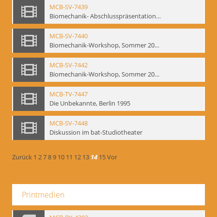
MCB-SV-7439
Biomechanik- Abschlusspräsentation des Workshops Sommer 2001
MCB-SV-7440
Biomechanik-Workshop, Sommer 2002
MCB-SV-7442
Biomechanik-Workshop, Sommer 2003
MCB-TV-7447
Die Unbekannte, Berlin 1995
MCB-SV-7448
Diskussion im bat-Studiotheater
Zurück
1
2
7
8
9
10
11
12
13
14
15
Vor
Printmedien