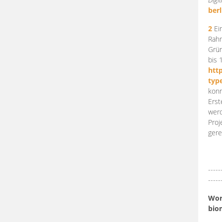
berl
2
Ein
Rahm
Grün
bis 
htt
typ
konn
Erst
werd
Proj
gere
-----
-----
Work
bio