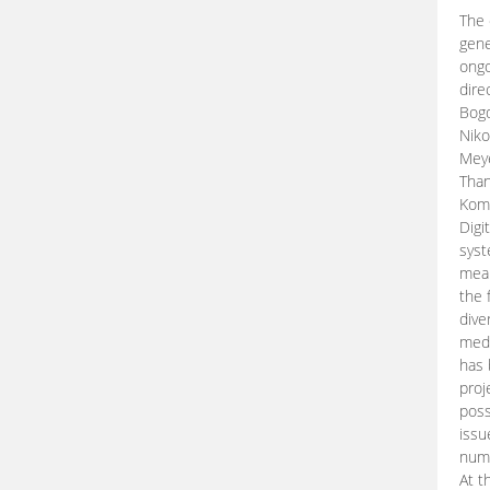
The 
gene
ongo
dire
Bogd
Niko
Meye
Than
Kom
Digi
syst
mean
the 
dive
medi
has 
proj
poss
issu
nume
At t