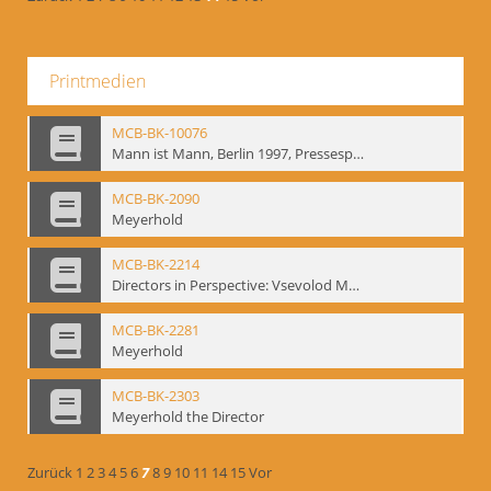
Printmedien
MCB-BK-10076
Mann ist Mann, Berlin 1997, Pressespiegel - interne Signatur: BM-prt-262-24
MCB-BK-2090
Meyerhold
MCB-BK-2214
Directors in Perspective: Vsevolod Meyerhold - interne Signatur BM-prt-6
MCB-BK-2281
Meyerhold
MCB-BK-2303
Meyerhold the Director
Zurück
1
2
3
4
5
6
7
8
9
10
11
14
15
Vor