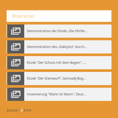
Bilderserien
Demonstration der Etüde „Die Ohrfeige“
Demonstration des „Daktylus“ durch Gennadij Nikolajewitsch Bogdanow, Berlin 1991
Etüde "Der Schuss mit dem Bogen", Gennadij Bogdanow
Etüde "Der Steinwurf", Gennadij Bogdanow
Inszenierung "Mann ist Mann", Deutsches Theater Berlin, 1997
Zurück
1
2
3
Vor