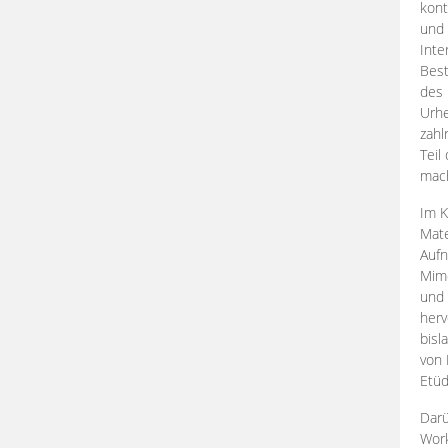
kont
und 
Inte
Best
des 
Urhe
zahl
Teil
mac
Im K
Mate
Aufn
Mime
und
herv
bisl
von 
Etüd
Darü
Work