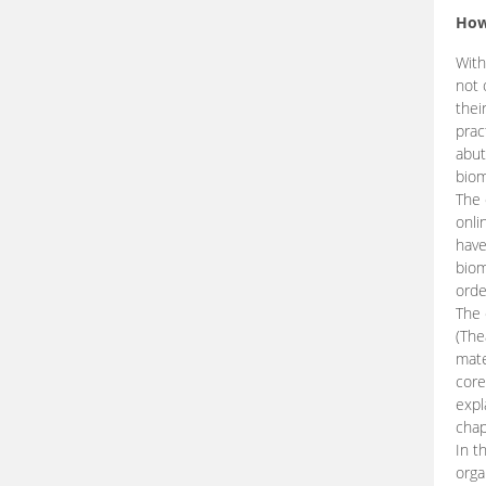
How
With
not 
thei
prac
abut
biom
The 
onli
have
biom
orde
The
(The
mate
core
expl
chap
In t
orga