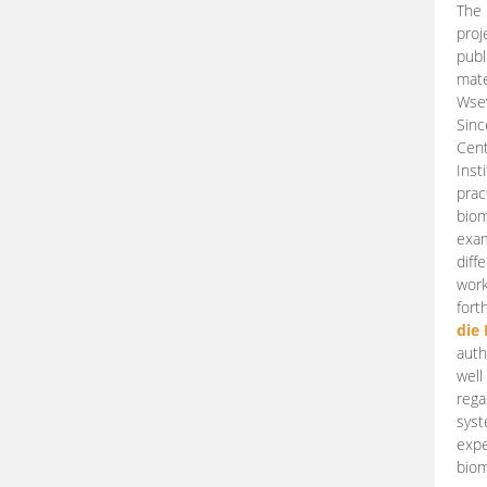
The 
proj
publ
mate
Wsew
Sinc
Cent
Inst
prac
biom
exam
diff
work
fort
die
auth
well
rega
syst
expe
biom