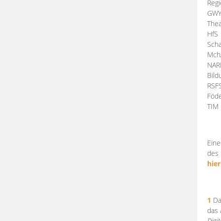
Regi
GW
Thea
HfS
Scha
Mch
NA
Bil
RSF
Föde
TI
Eine
des 
hier
1
Da
das
Digi