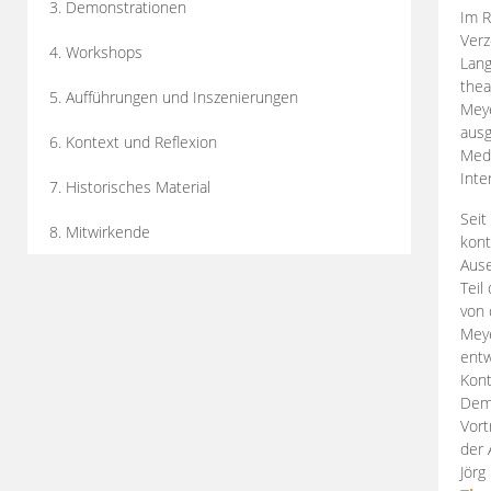
3. Demonstrationen
Im R
Verz
4. Workshops
Lang
thea
5. Aufführungen und Inszenierungen
Mey
ausg
6. Kontext und Reflexion
Medi
Inte
7. Historisches Material
Seit
8. Mitwirkende
kont
Aus
Teil
von 
Meye
entw
Kont
Demo
Vort
der 
Jörg