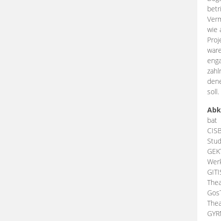
betr
Verm
wie 
Proj
ware
enga
zahl
dene
soll.
Abk
bat
CIS
Stud
GEK
Werk
GIT
Thea
Gos
Thea
GY