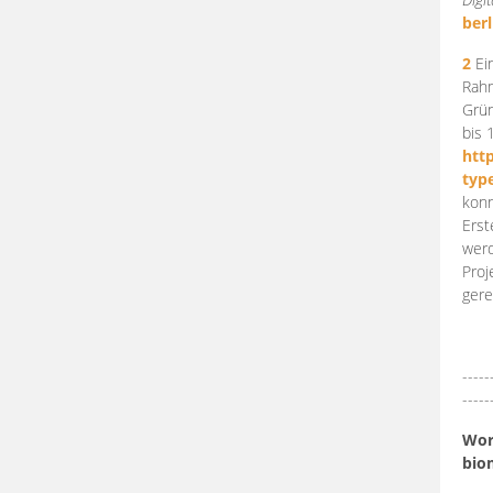
berl
2
Ein
Rahm
Grün
bis 
htt
typ
konn
Erst
werd
Proj
gere
-----
-----
Work
bio