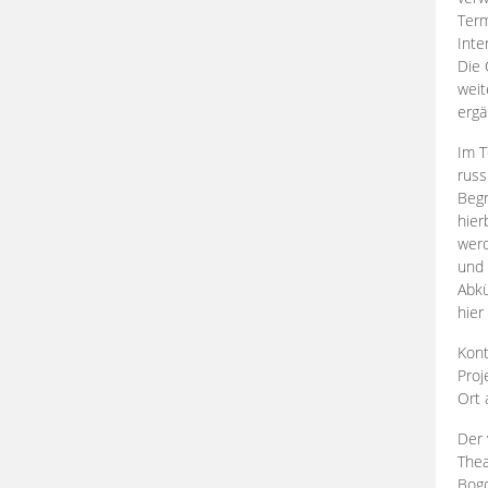
Term
Inte
Die 
weit
ergä
Im T
russ
Begr
hier
werd
und 
Abkü
hier
Kont
Proj
Ort
Der 
Thea
Bogd