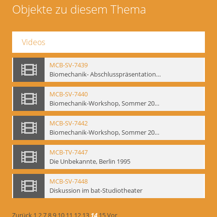
Objekte zu diesem Thema
Videos
MCB-SV-7439
Biomechanik- Abschlusspräsentation des Workshops Sommer 2001
MCB-SV-7440
Biomechanik-Workshop, Sommer 2002
MCB-SV-7442
Biomechanik-Workshop, Sommer 2003
MCB-TV-7447
Die Unbekannte, Berlin 1995
MCB-SV-7448
Diskussion im bat-Studiotheater
Zurück
1
2
7
8
9
10
11
12
13
14
15
Vor