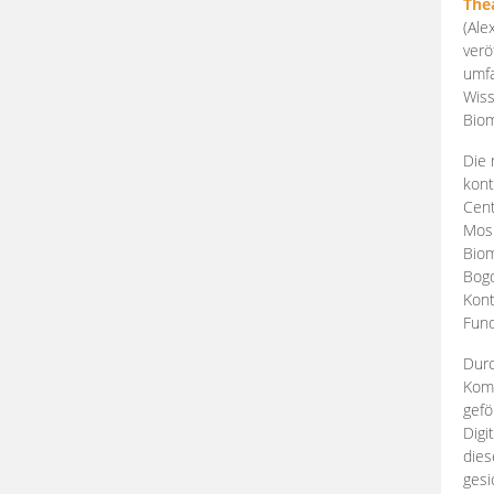
The
(Ale
verö
umfa
Wiss
Biom
Die 
kont
Cent
Mosk
Biom
Bogd
Kont
Fund
Durc
Komp
gefö
Digi
dies
gesi