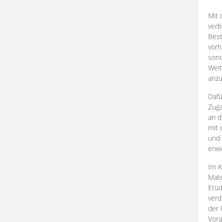
Mit 
verb
Best
vorh
son
Weit
anzu
Dafü
Zuga
an d
mit 
und 
erwi
Im K
Mate
Etü
verd
der 
Vora