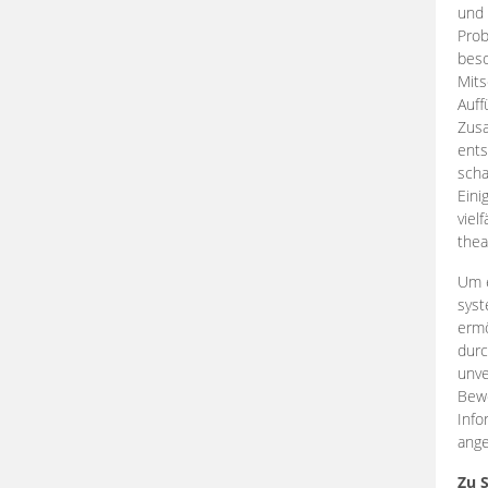
und 
Prob
beso
Mits
Auff
Zus
ents
scha
Eini
viel
thea
Um e
syst
ermö
durc
unve
Bewe
Info
ange
Zu 