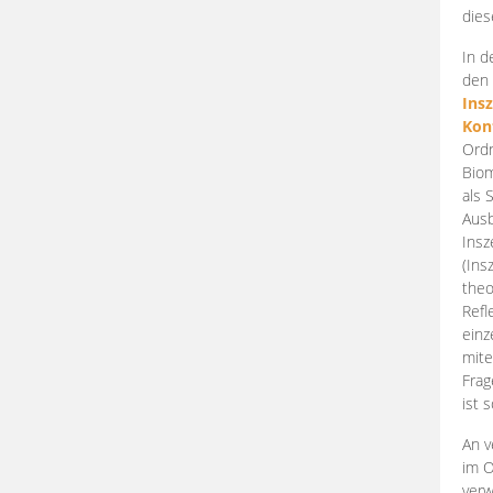
dies
In d
den 
Ins
Kon
Ordn
Biom
als 
Ausb
Insz
(Ins
theo
Refl
einz
mite
Frag
ist 
An v
im O
verw