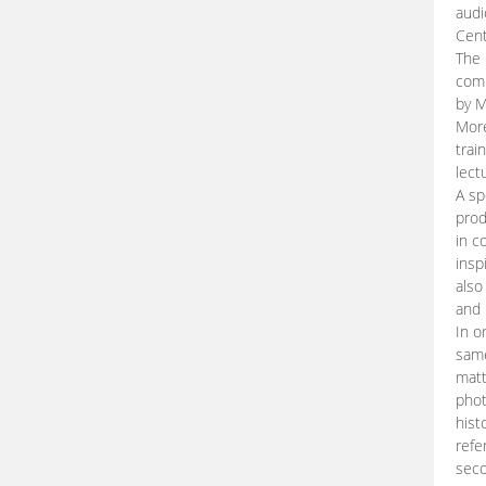
audi
Cent
The 
comp
by M
More
trai
lect
A sp
prod
in c
insp
also
and 
In o
same
matt
phot
hist
refe
seco