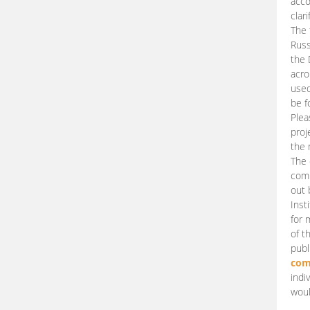
acco
clari
The 
Russ
the 
acro
used
be f
Plea
proj
the 
The 
comm
out 
Inst
for 
of t
publ
com
indi
woul