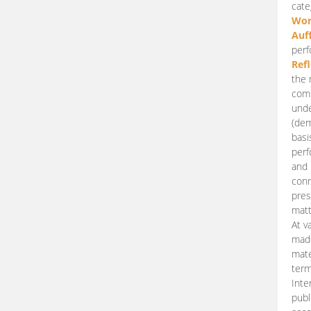
cate
Wor
Auf
perf
Ref
the 
comp
unde
(dem
basi
perf
and 
conn
pres
matt
At v
made
mate
term
Inte
publ