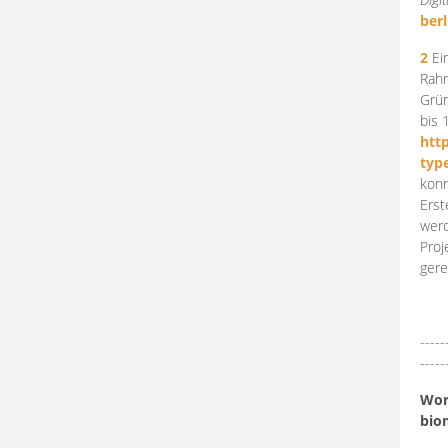
berl
2
Ein
Rahm
Grün
bis 
htt
typ
konn
Erst
werd
Proj
gere
-----
-----
Work
bio