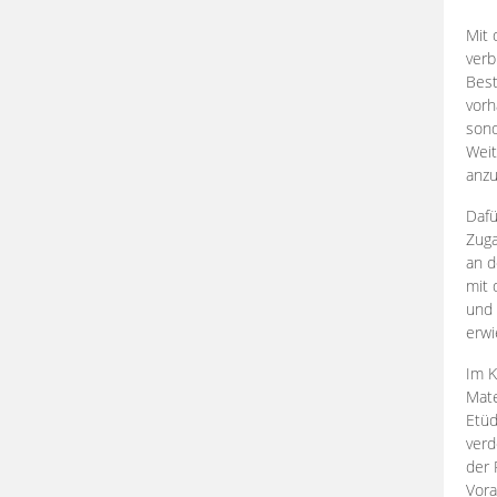
Mit 
verb
Best
vorh
son
Weit
anzu
Dafü
Zuga
an d
mit 
und 
erwi
Im K
Mate
Etü
verd
der 
Vora