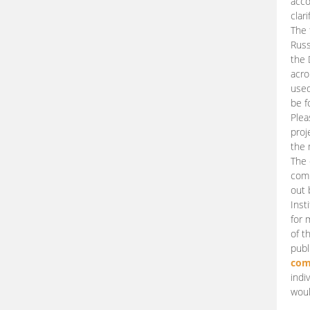
acco
clari
The 
Russ
the 
acro
used
be f
Plea
proj
the 
The 
comm
out 
Inst
for 
of t
publ
com
indi
woul