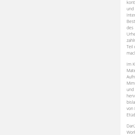
kont
und 
Inte
Best
des 
Urhe
zahl
Teil
mac
Im K
Mate
Aufn
Mime
und
herv
bisl
von 
Etüd
Darü
Work