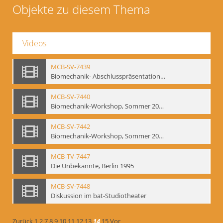
Objekte zu diesem Thema
Videos
MCB-SV-7439
Biomechanik- Abschlusspräsentation des Workshops Sommer 2001
MCB-SV-7440
Biomechanik-Workshop, Sommer 2002
MCB-SV-7442
Biomechanik-Workshop, Sommer 2003
MCB-TV-7447
Die Unbekannte, Berlin 1995
MCB-SV-7448
Diskussion im bat-Studiotheater
Zurück
1
2
7
8
9
10
11
12
13
14
15
Vor