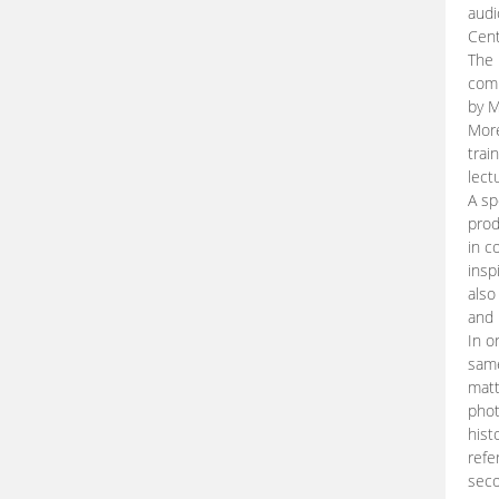
audi
Cent
The 
comp
by M
More
trai
lect
A sp
prod
in c
insp
also
and 
In o
same
matt
phot
hist
refe
seco