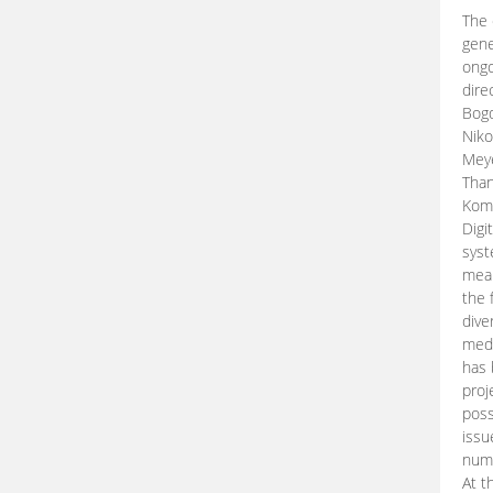
The 
gene
ongo
dire
Bogd
Niko
Meye
Than
Kom
Digi
syst
mean
the 
dive
medi
has 
proj
poss
issu
nume
At t