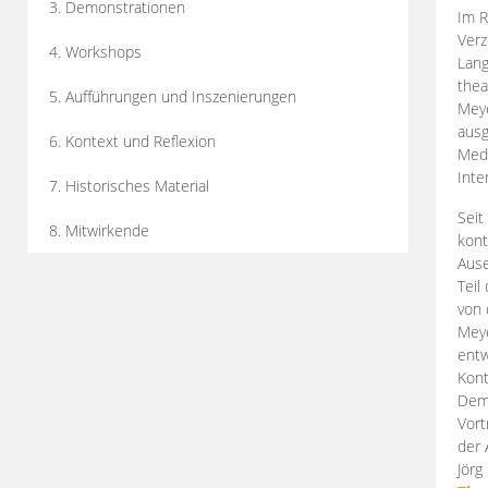
3. Demonstrationen
Im R
Verz
4. Workshops
Lang
thea
5. Aufführungen und Inszenierungen
Mey
ausg
6. Kontext und Reflexion
Medi
Inte
7. Historisches Material
Seit
8. Mitwirkende
kont
Aus
Teil
von 
Meye
entw
Kont
Demo
Vort
der 
Jörg