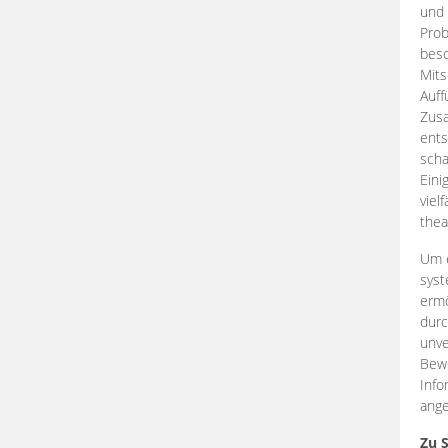
und 
Prob
beso
Mits
Auff
Zus
ents
scha
Eini
viel
thea
Um e
syst
ermö
durc
unve
Bewe
Info
ange
Zu 