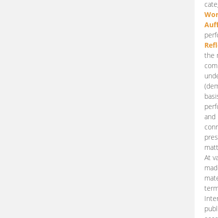
cate
Wor
Auf
perf
Ref
the 
comp
unde
(dem
basi
perf
and 
conn
pres
matt
At v
made
mate
term
Inte
publ