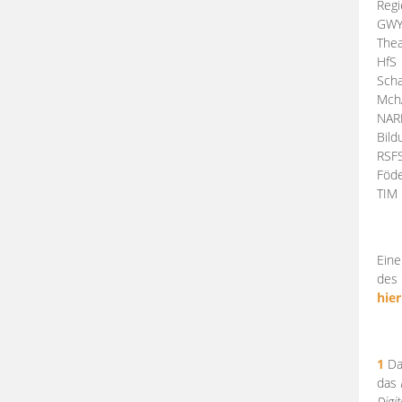
Regi
GW
Thea
HfS
Scha
Mch
NA
Bil
RSF
Föde
TI
Eine
des 
hier
1
Da
das
Digi