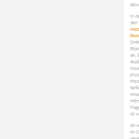
dies
In d
den 
Ins
Kon
Ordn
Biom
als 
Ausb
Insz
(Ins
theo
Refl
einz
mite
Frag
ist 
An v
im O
verw