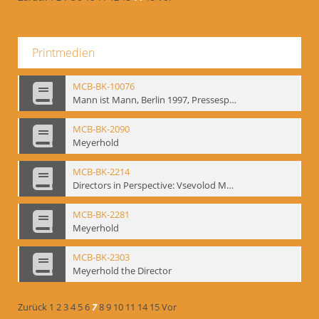
Printmedien
MCB-BK-10076
Mann ist Mann, Berlin 1997, Pressespiegel - interne Signatur: BM-prt-262-24
MCB-BK-2090
Meyerhold
MCB-BK-2214
Directors in Perspective: Vsevolod Meyerhold - interne Signatur BM-prt-6
MCB-BK-2281
Meyerhold
MCB-BK-2303
Meyerhold the Director
Zurück
1
2
3
4
5
6
7
8
9
10
11
14
15
Vor