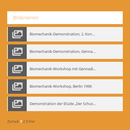
Bilderserien
Biomechanik-Demonstration, 2. Kongress der EMF, Mai 1995
Biomechanik-Demonstration, Gennadij Bogdanow im Berliner Ensemble, 04.10.1991
Biomechanik-Workshop mit Gennadij Nikolajewitsch Bogdanow im Mime Centrum Berlin, 1991
Biomechanik-Workshop, Berlin 1996
Demonstration der Etüde „Der Schuss mit dem Bogen“ durch Gennadij Nikolajewitsch Bogdanow, Berlin 1991
Zurück
1
2
3
Vor