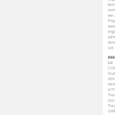
betr
Verm
wie 
Proj
ware
enga
zahl
dene
soll.
Abk
bat
CIS
Stud
GEK
Werk
GIT
Thea
Gos
Thea
GY