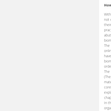
How
With
not 
thei
prac
abut
biom
The 
onli
have
biom
orde
The
(The
mate
core
expl
chap
In t
orga