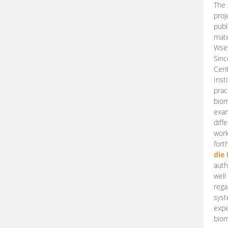
The 
proj
publ
mate
Wsew
Sinc
Cent
Inst
prac
biom
exam
diff
work
fort
die
auth
well
rega
syst
expe
biom