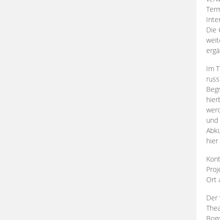
Term
Inte
Die 
weit
ergä
Im T
russ
Begr
hier
werd
und 
Abkü
hier
Kont
Proj
Ort
Der 
Thea
Bogd