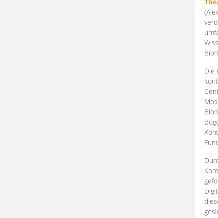
The
(Ale
verö
umfa
Wiss
Biom
Die 
kont
Cent
Mosk
Biom
Bogd
Kont
Fund
Durc
Komp
gefö
Digi
dies
gesi