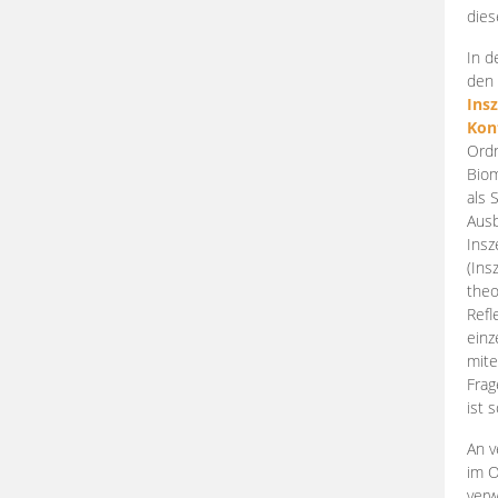
dies
In d
den 
Ins
Kon
Ordn
Biom
als 
Ausb
Insz
(Ins
theo
Refl
einz
mite
Frag
ist 
An v
im O
verw