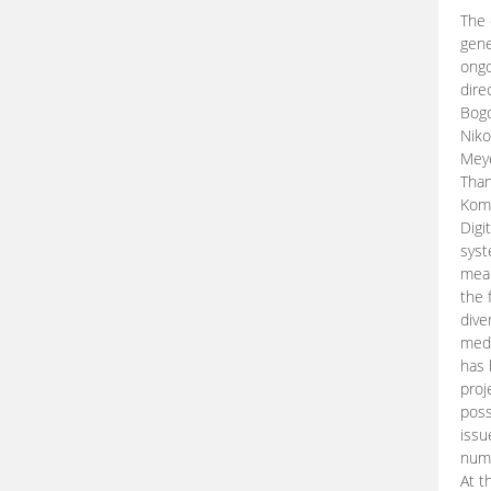
The 
gene
ongo
dire
Bogd
Niko
Meye
Than
Kom
Digi
syst
mean
the 
dive
medi
has 
proj
poss
issu
nume
At t