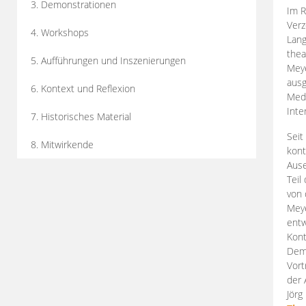
3. Demonstrationen
Im R
Verz
4. Workshops
Lang
thea
5. Aufführungen und Inszenierungen
Mey
ausg
6. Kontext und Reflexion
Medi
Inte
7. Historisches Material
Seit
8. Mitwirkende
kont
Aus
Teil
von 
Meye
entw
Kont
Demo
Vort
der 
Jörg