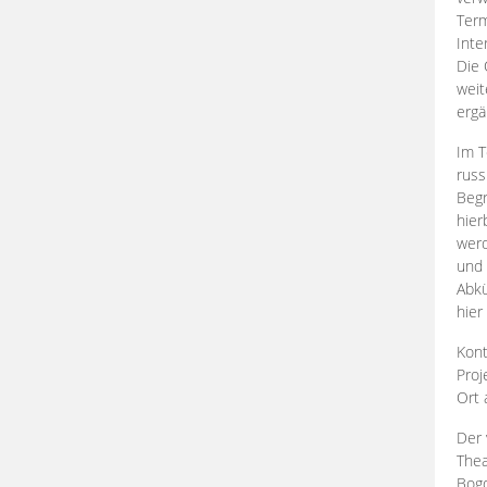
Term
Inte
Die 
weit
ergä
Im T
russ
Begr
hier
werd
und 
Abkü
hier
Kont
Proj
Ort
Der 
Thea
Bogd