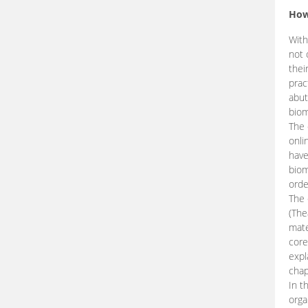
How
With
not 
thei
prac
abut
biom
The 
onli
have
biom
orde
The
(The
mate
core
expl
chap
In t
orga