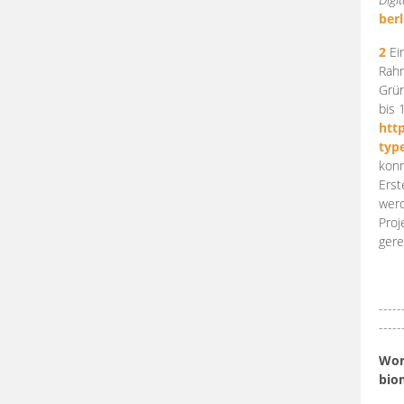
berl
2
Ein
Rahm
Grün
bis 
htt
typ
konn
Erst
werd
Proj
gere
-----
-----
Work
bio