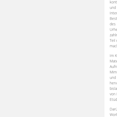
kont
und 
Inte
Best
des 
Urhe
zahl
Teil
mac
Im K
Mate
Aufn
Mime
und
herv
bisl
von 
Etüd
Darü
Work