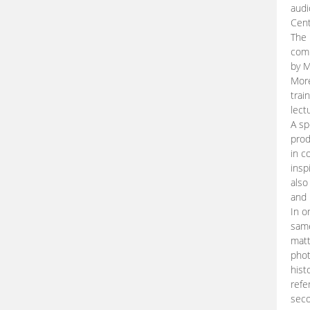
audi
Cent
The 
comp
by M
More
trai
lect
A sp
prod
in c
insp
also
and 
In o
same
matt
phot
hist
refe
seco