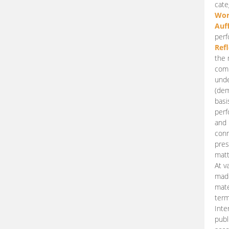
cate
Wor
Auf
perf
Ref
the 
comp
unde
(dem
basi
perf
and 
conn
pres
matt
At v
made
mate
term
Inte
publ