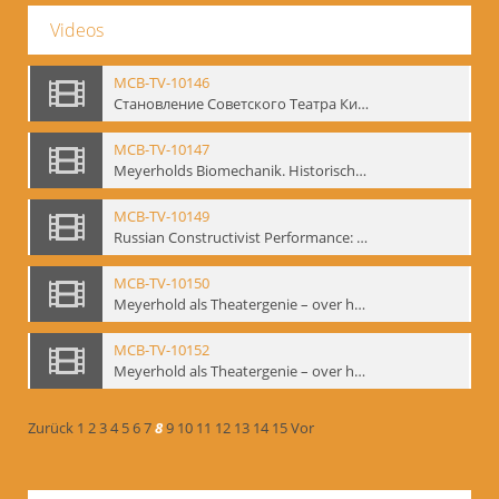
Videos
MCB-TV-10146
Становление Советского Театра Кино - свидетельства эпохи 1920-1936 / Entstehung des sowjetischen Theaters – kinematografische Zeugnisse 1920-1936 - Interne Signatur: BM-vid-96
MCB-TV-10147
Meyerholds Biomechanik. Historisches Filmmaterial - Interne Signatur: BM-vid-99
MCB-TV-10149
Russian Constructivist Performance: An Evening of Foregger's Mastfor Cabaret. Good Treatment for Horses - Interne Signatur: BM-vid-105
MCB-TV-10150
Meyerhold als Theatergenie – over het mechanik van de acteursexpressie - Interne Signatur: BM-vid-108
MCB-TV-10152
Meyerhold als Theatergenie – over het mechanik van de acteursexpressie, Ausschnitt 2 - Interne Signatur: BM-vid-108_A2
Zurück
1
2
3
4
5
6
7
8
9
10
11
12
13
14
15
Vor