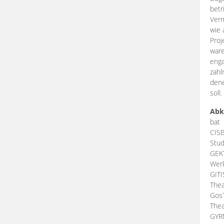
betr
Verm
wie 
Proj
ware
enga
zahl
dene
soll.
Abk
bat
CIS
Stud
GEK
Werk
GIT
Thea
Gos
Thea
GY