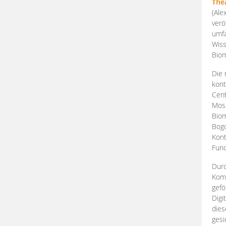
The
(Ale
verö
umfa
Wiss
Biom
Die 
kont
Cent
Mosk
Biom
Bogd
Kont
Fund
Durc
Komp
gefö
Digi
dies
gesi