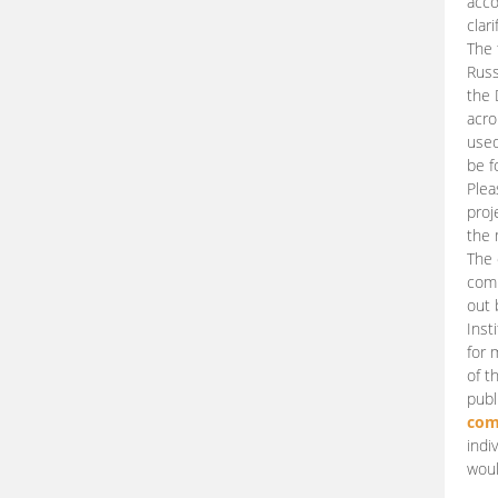
acco
clari
The 
Russ
the 
acro
used
be f
Plea
proj
the 
The 
comm
out 
Inst
for 
of t
publ
com
indi
woul