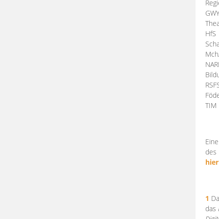
Regi
GW
Thea
HfS
Scha
Mch
NA
Bil
RSF
Föde
TI
Eine
des 
hier
1
Da
das
Digi