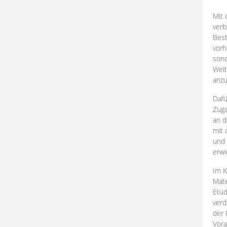
Mit 
verb
Best
vorh
son
Weit
anzu
Dafü
Zuga
an d
mit 
und 
erwi
Im K
Mate
Etü
verd
der 
Vora