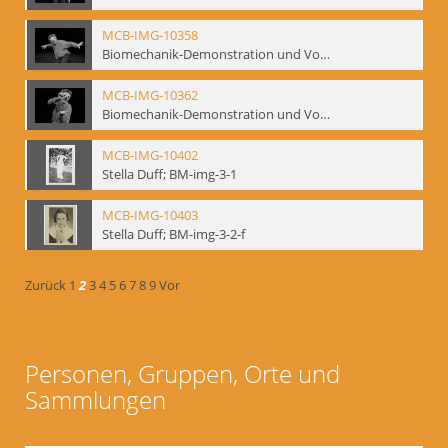
MCB-IMG-10358
Biomechanik-Demonstration und Vortrag, Berliner Ensemble, 04.10.1991
MCB-IMG-10362
Biomechanik-Demonstration und Vortrag, Berliner Ensemble, 04.10.1991
MCB-IMG-10402
Stella Duff; BM-img-3-1
MCB-IMG-10403
Stella Duff; BM-img-3-2-f
Zurück
1
2
3
4
5
6
7
8
9
Vor
Personen, Gruppen, Orte und
Sammlungen