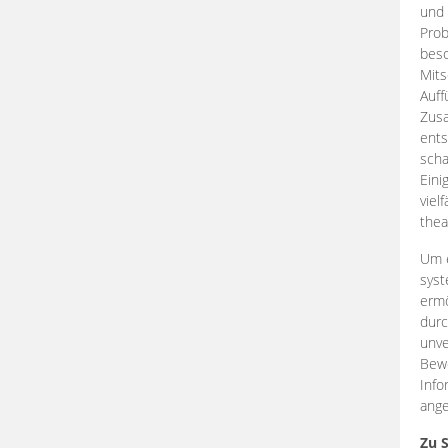
und 
Prob
beso
Mits
Auff
Zus
ents
scha
Eini
viel
thea
Um e
syst
ermö
durc
unve
Bewe
Info
ange
Zu 