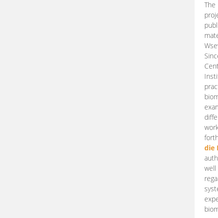
The 
proj
publ
mate
Wsew
Sinc
Cent
Inst
prac
biom
exam
diff
work
fort
die
auth
well
rega
syst
expe
biom