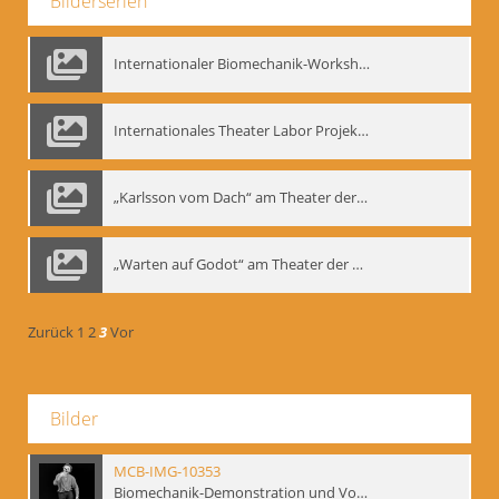
Bilderserien
Internationaler Biomechanik-Workshop, Moskau 1993
Internationales Theater Labor Projekt: Play Don Juan
„Karlsson vom Dach“ am Theater der Satire, Moskau 1985
„Warten auf Godot“ am Theater der Saire, Moskau 1980er
Zurück
1
2
3
Vor
Bilder
MCB-IMG-10353
Biomechanik-Demonstration und Vortrag, Berliner Ensemble, 04.10.1991