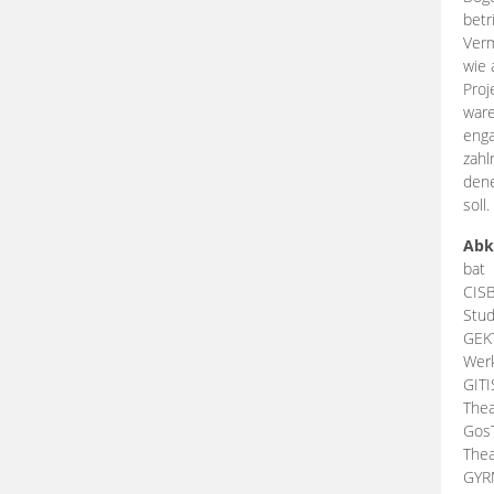
betr
Verm
wie 
Proj
ware
enga
zahl
dene
soll.
Abk
bat
CIS
Stud
GEK
Werk
GIT
Thea
Gos
Thea
GY