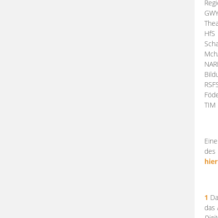
Regi
GW
Thea
HfS
Scha
Mch
NA
Bil
RSF
Föde
TI
Eine
des 
hier
1
Da
das
Digi