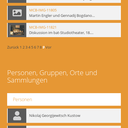
MCB-IMG-11805
Martin Engler und Gennadij Bogdanow; BM-img-113
MCB-IMG-11821
Diskussion im bat-Studiotheater, 18.09.1995; BM-img-127-3
Zurück
1
2
3
4
5
6
7
8
9
Vor
Personen, Gruppen, Orte und
Sammlungen
Personen
Nikolaj Georgijewitsch Kustow