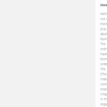
How
With
not 
thei
prac
abut
biom
The 
onli
have
biom
orde
The
(The
mate
core
expl
chap
In t
orga