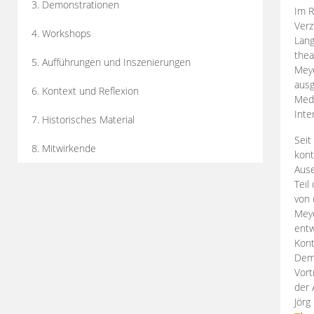
3. Demonstrationen
Im R
Verz
4. Workshops
Lang
thea
5. Aufführungen und Inszenierungen
Mey
ausg
6. Kontext und Reflexion
Medi
Inte
7. Historisches Material
Seit
8. Mitwirkende
kont
Aus
Teil
von 
Meye
entw
Kont
Demo
Vort
der 
Jörg