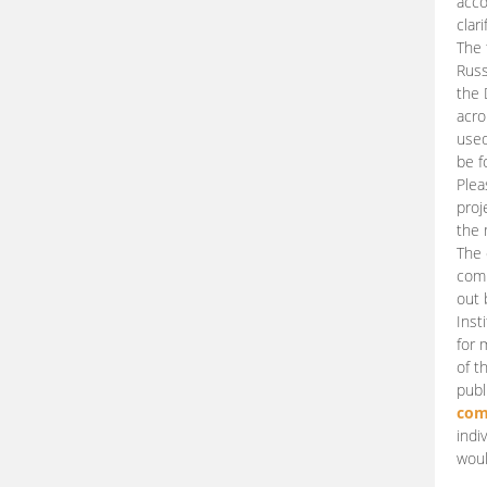
acco
clari
The 
Russ
the 
acro
used
be f
Plea
proj
the 
The 
comm
out 
Inst
for 
of t
publ
com
indi
woul