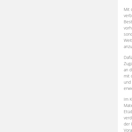
Mit 
verb
Best
vorh
son
Weit
anzu
Dafü
Zuga
an d
mit 
und 
erwi
Im K
Mate
Etü
verd
der 
Vora