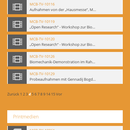
MCB-TV-10116
Aufnahmen von der „Hausmesse“, Mime Centrum Berlin, 1994. Ausstellung und Veranstaltungsreihe anlässlich des 120. Geburtstages von W. E. Meyerhold im Mime Centrum Berlin, Februar 1994 (Bd.3) - Interne Signatur: BM-vid-23
MCB-TV-10119
„Open Research“ - Workshop zur Biomechanik, 10.-14.05.1994 im Mime Centrum Berlin (Bd.1). - Interne Signatur: BM-vid-26
MCB-TV-10120
„Open Research“ - Workshop zur Biomechanik, 10.-14.05.1994 im Mime Centrum Berlin (Bd.2). - Interne Signatur: BM-vid-27
MCB-TV-10126
Biomechanik-Demonstration im Rahmen vom 2. Kongress der European Mime Federation: „Rekonstruktion/Innovation“, Berlin Mai 1993 - Interne Signatur: BM-vid-36
MCB-TV-10129
Probeaufnahmen mit Gennadij Bogdanow und Demonstrationsvortrag im Berliner Ensemble, 04.10.1991, Ausschnitt 2 - Interne Signatur: BM-vid-45_A2
Zurück
1
2
3
4
5
6
7
8
9
14
15
Vor
Printmedien