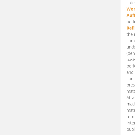
cate
Wor
Auf
perf
Ref
the 
comp
unde
(dem
basi
perf
and 
conn
pres
matt
At v
made
mate
term
Inte
publ