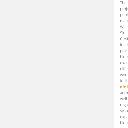
The 
proj
publ
mate
Wsew
Sinc
Cent
Inst
prac
biom
exam
diff
work
fort
die
auth
well
rega
syst
expe
biom