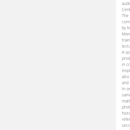
audi
Cent
The 
comp
by M
More
trai
lect
A sp
prod
in c
insp
also
and 
In o
same
matt
phot
hist
refe
seco