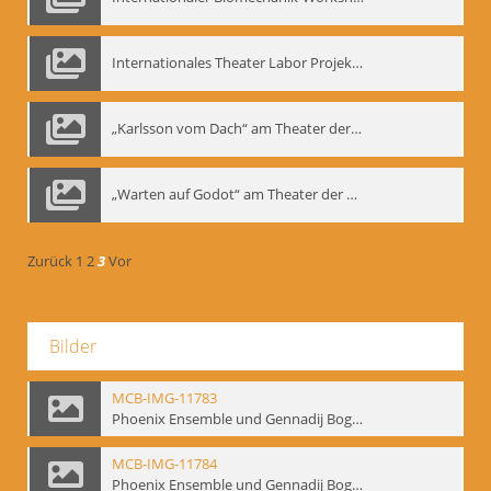
Internationales Theater Labor Projekt: Play Don Juan
„Karlsson vom Dach“ am Theater der Satire, Moskau 1985
„Warten auf Godot“ am Theater der Saire, Moskau 1980er
Zurück
1
2
3
Vor
Bilder
MCB-IMG-11783
Phoenix Ensemble und Gennadij Bogdanow; BM-img-105-9
MCB-IMG-11784
Phoenix Ensemble und Gennadij Bogdanow; BM-img-105-10