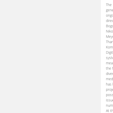
The 
gene
ongo
dire
Bogd
Niko
Meye
Than
Kom
Digi
syst
mean
the 
dive
medi
has 
proj
poss
issu
nume
At t