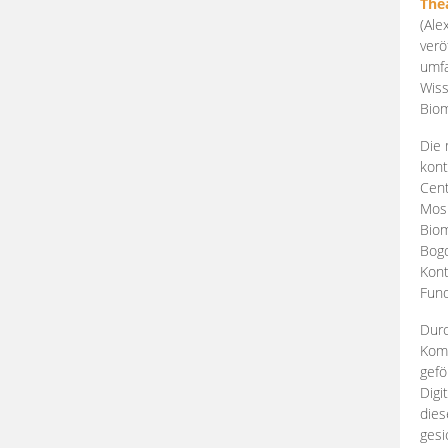
The
(Ale
verö
umfa
Wiss
Biom
Die 
kont
Cent
Mosk
Biom
Bogd
Kont
Fund
Durc
Komp
gefö
Digi
dies
gesi