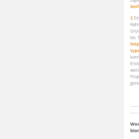
berl
2
Ein
Rahm
Grün
bis 
htt
typ
konn
Erst
werd
Proj
gere
-----
-----
Work
bio