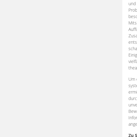
und 
Prob
beso
Mits
Auff
Zus
ents
scha
Eini
viel
thea
Um e
syst
ermö
durc
unve
Bewe
Info
ange
Zu 