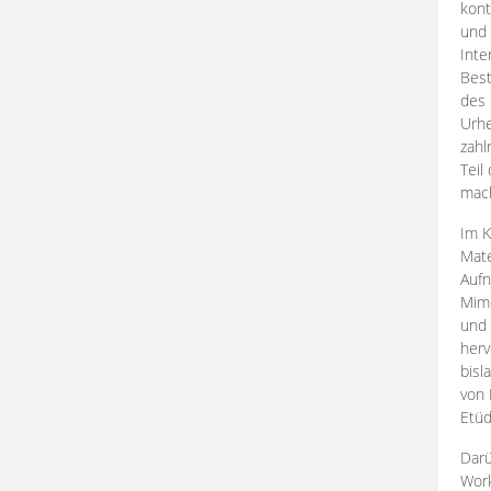
kont
und 
Inte
Best
des 
Urhe
zahl
Teil
mac
Im K
Mate
Aufn
Mime
und
herv
bisl
von 
Etüd
Darü
Work