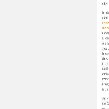
dies
In d
den 
Ins
Kon
Ordn
Biom
als 
Ausb
Insz
(Ins
theo
Refl
einz
mite
Frag
ist 
An v
im O
verw