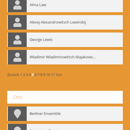
Alma Law
Alexej Alexandrowitsch Lewinskij
George Lewis
Wladimir Wladimirowitsch Majakowskij
Zurück
1
2
3
4
5
6
7
8
9
10
11
Vor
Orte
Berliner Ensemble