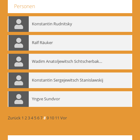
Personen
Konstantin Rudnitsky
Ralf Räuker
Wadim Anatoljewitsch Schtscherbakow
Konstantin Sergejewitsch Stanislawskij
Yngve Sundvor
Zurück
1
2
3
4
5
6
7
8
9
10
11
Vor