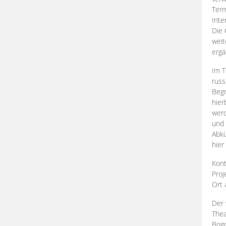
Term
Inte
Die 
weit
ergä
Im T
russ
Begr
hier
werd
und 
Abkü
hier
Kont
Proj
Ort
Der 
Thea
Bogd