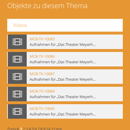
Objekte zu diesem Thema
Videos
MCB-TV-10083
Aufnahmen für „Das Theater Meyerholds und die Biomechanik“ (1). Demonstration der Etüde „Die Ohrfeige“ in verschiedenen Variationen, Ausschnitt 1 - Interne Signatur: BM-vid-1_A1
MCB-TV-10086
Aufnahmen für „Das Theater Meyerholds und die Biomechanik“ (2). Demonstration der Etüde „Die Ohrfeige“ in verschiedenen Variationen, Ausschnitt 1 - Interne Signatur: BM-vid-2_A1
MCB-TV-10087
Aufnahmen für „Das Theater Meyerholds und die Biomechanik“ (2). Demonstration der Etüde „Die Ohrfeige“ in verschiedenen Variationen, Ausschnitt 2 - Interne Signatur: BM-vid-2_A2
MCB-TV-10089
Aufnahmen für „Das Theater Meyerholds und die Biomechanik“ (3). Etüde „Der Dolchstoß“, Ausschnitt 1 - Interne Signatur: BM-vid-3_A1
MCB-TV-10095
Aufnahmen für „Das Theater Meyerholds und die Biomechanik“ (6). Biomechanische Grundelemente und szenische Umsetzung, Ausschnitt 1 - Interne Signatur: BM-vid-6_A1
Zurück
1
2
3
4
5
6
7
8
9
14
15
Vor