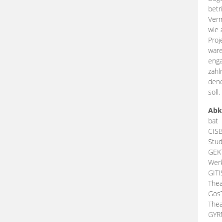
betr
Verm
wie 
Proj
ware
enga
zahl
dene
soll.
Abk
bat
CIS
Stud
GEK
Werk
GIT
Thea
Gos
Thea
GY