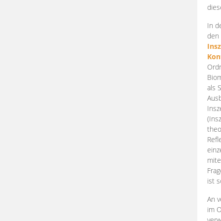
dies
In d
den 
Ins
Kon
Ordn
Biom
als 
Ausb
Insz
(Ins
theo
Refl
einz
mite
Frag
ist 
An v
im O
verw