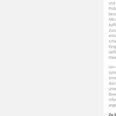
und 
Prob
beso
Mits
Auff
Zus
ents
scha
Eini
viel
thea
Um e
syst
ermö
durc
unve
Bewe
Info
ange
Zu 