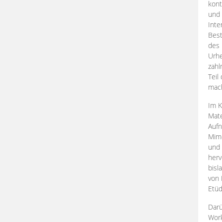
kont
und 
Inte
Best
des 
Urhe
zahl
Teil
mac
Im K
Mate
Aufn
Mime
und
herv
bisl
von 
Etüd
Darü
Work