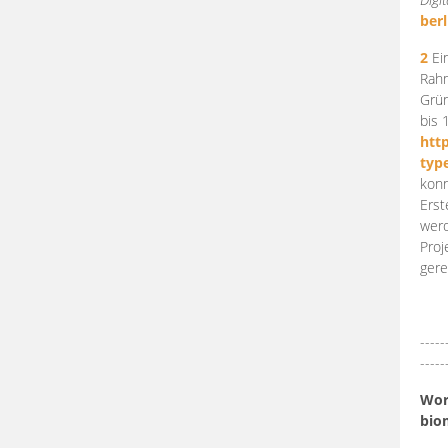
berl
2
Ein
Rahm
Grün
bis 
htt
typ
konn
Erst
werd
Proj
gere
-----
-----
Work
bio