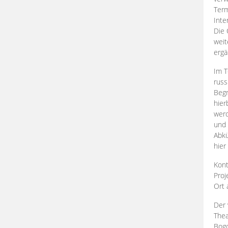
Term
Inte
Die 
weit
ergä
Im T
russ
Begr
hier
werd
und 
Abkü
hier
Kont
Proj
Ort
Der 
Thea
Bogd