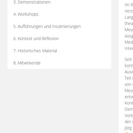
3. Demonstrationen
Im R
Verz
4. Workshops
Lang
thea
5. Aufführungen und Inszenierungen
Mey
ausg
6. Kontext und Reflexion
Medi
Inte
7. Historisches Material
Seit
8. Mitwirkende
kont
Aus
Teil
von 
Meye
entw
Kont
Demo
Vort
der 
Jörg