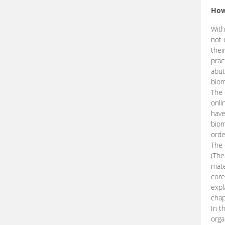
How
With
not 
thei
prac
abut
biom
The 
onli
have
biom
orde
The
(The
mate
core
expl
chap
In t
orga