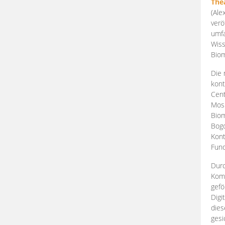
The
(Ale
verö
umfa
Wiss
Biom
Die 
kont
Cent
Mosk
Biom
Bogd
Kont
Fund
Durc
Komp
gefö
Digi
dies
gesi