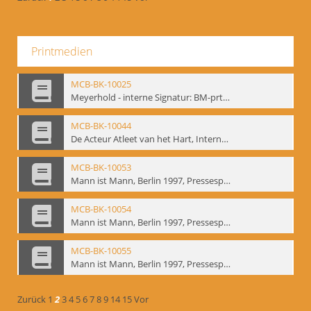
Printmedien
MCB-BK-10025
Meyerhold - interne Signatur: BM-prt-233
MCB-BK-10044
De Acteur Atleet van het Hart, Internationale Konferenz, Gent, 17.11.2004 - interne Signatur: BM-prt-253
MCB-BK-10053
Mann ist Mann, Berlin 1997, Pressespiegel - interne Signatur: BM-prt-262-1
MCB-BK-10054
Mann ist Mann, Berlin 1997, Pressespiegel - interne Signatur: BM-prt-262-2
MCB-BK-10055
Mann ist Mann, Berlin 1997, Pressespiegel - interne Signatur: BM-prt-262-3
Zurück
1
2
3
4
5
6
7
8
9
14
15
Vor