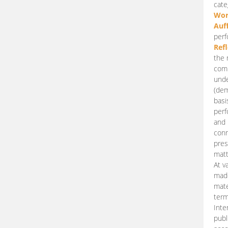
cate
Wor
Auf
perf
Ref
the 
comp
unde
(dem
basi
perf
and 
conn
pres
matt
At v
made
mate
term
Inte
publ