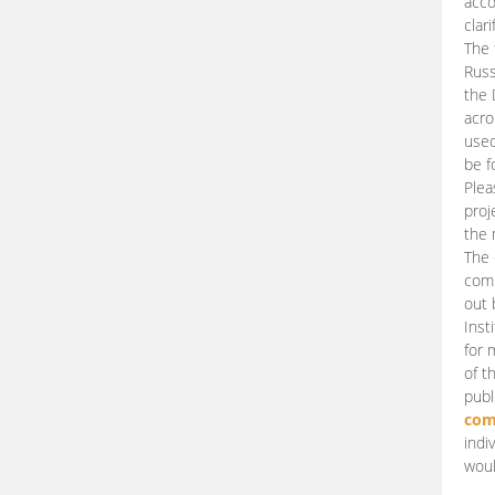
acco
clari
The 
Russ
the 
acro
used
be f
Plea
proj
the 
The 
comm
out 
Inst
for 
of t
publ
com
indi
woul