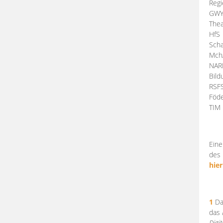
Regi
GW
Thea
HfS
Scha
Mch
NA
Bil
RSF
Föde
TI
Eine
des 
hier
1
Da
das
Digi