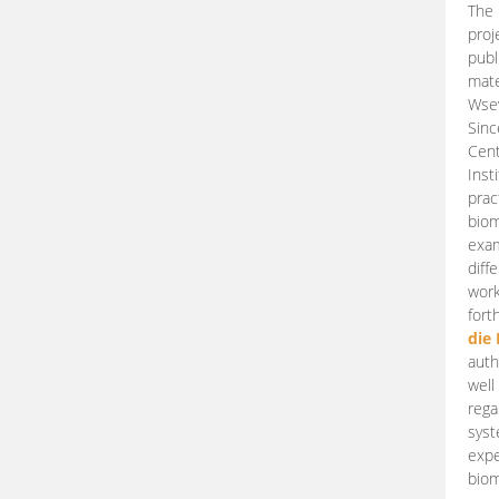
The 
proj
publ
mate
Wsew
Sinc
Cent
Inst
prac
biom
exam
diff
work
fort
die
auth
well
rega
syst
expe
biom