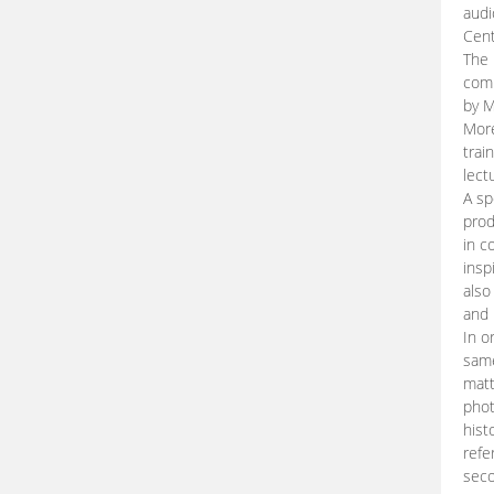
audi
Cent
The 
comp
by M
More
trai
lect
A sp
prod
in c
insp
also
and 
In o
same
matt
phot
hist
refe
seco