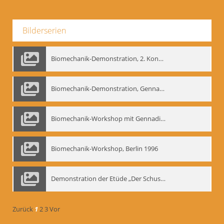
Bilderserien
Biomechanik-Demonstration, 2. Kongress der EMF, Mai 1995
Biomechanik-Demonstration, Gennadij Bogdanow im Berliner Ensemble, 04.10.1991
Biomechanik-Workshop mit Gennadij Nikolajewitsch Bogdanow im Mime Centrum Berlin, 1991
Biomechanik-Workshop, Berlin 1996
Demonstration der Etüde „Der Schuss mit dem Bogen“ durch Gennadij Nikolajewitsch Bogdanow, Berlin 1991
Zurück
1
2
3
Vor