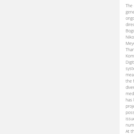
The 
gene
ongo
dire
Bogd
Niko
Meye
Than
Kom
Digi
syst
mean
the 
dive
medi
has 
proj
poss
issu
nume
At t