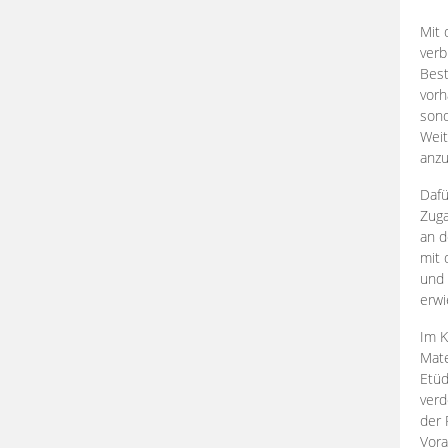
Mit 
verb
Best
vorh
son
Weit
anzu
Dafü
Zuga
an d
mit 
und 
erwi
Im K
Mate
Etü
verd
der 
Vora