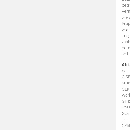
betr
Verm
wie 
Proj
ware
enga
zahl
dene
soll.
Abk
bat
CIS
Stud
GEK
Werk
GIT
Thea
Gos
Thea
GY