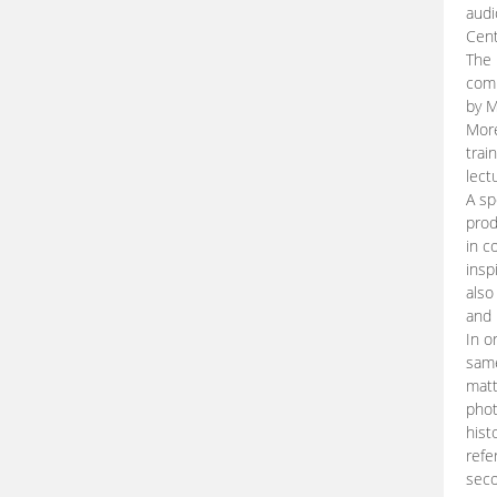
audi
Cent
The 
comp
by M
More
trai
lect
A sp
prod
in c
insp
also
and 
In o
same
matt
phot
hist
refe
seco