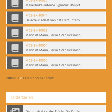
MCB-BK-10025
Meyerhold - interne Signatur: BM-prt-233
MCB-BK-10044
De Acteur Atleet van het Hart, Internationale Konferenz, Gent, 17.11.2004 - interne Signatur: BM-prt-253
MCB-BK-10053
Mann ist Mann, Berlin 1997, Pressespiegel - interne Signatur: BM-prt-262-1
MCB-BK-10054
Mann ist Mann, Berlin 1997, Pressespiegel - interne Signatur: BM-prt-262-2
MCB-BK-10055
Mann ist Mann, Berlin 1997, Pressespiegel - interne Signatur: BM-prt-262-3
Zurück
1
2
3
4
5
6
7
8
9
14
15
Vor
Bilderserien
Demonstration der Etüde „Die Ohrfeige“