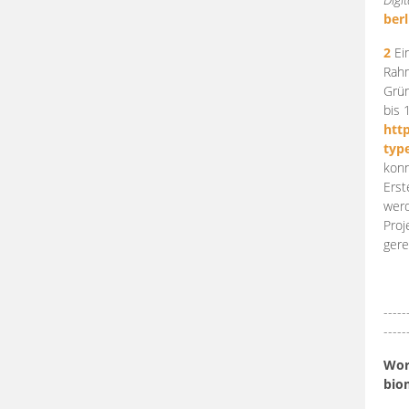
berl
2
Ein
Rahm
Grün
bis 
htt
typ
konn
Erst
werd
Proj
gere
-----
-----
Work
bio