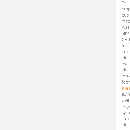
The 
proj
publ
mate
Wsew
Sinc
Cent
Inst
prac
biom
exam
diff
work
fort
die
auth
well
rega
syst
expe
biom