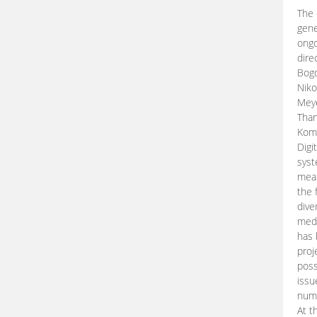
The 
gene
ongo
dire
Bogd
Niko
Meye
Than
Kom
Digi
syst
mean
the 
dive
medi
has 
proj
poss
issu
nume
At t