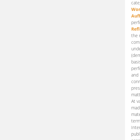
cate
Wor
Auf
perf
Ref
the 
comp
unde
(dem
basi
perf
and 
conn
pres
matt
At v
made
mate
term
Inte
publ