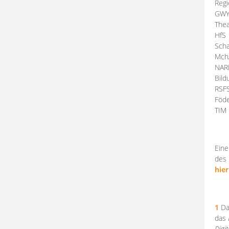
Regi
GW
Thea
HfS
Scha
Mch
NA
Bil
RSF
Föde
TI
Eine
des 
hier
1
Da
das
Digi