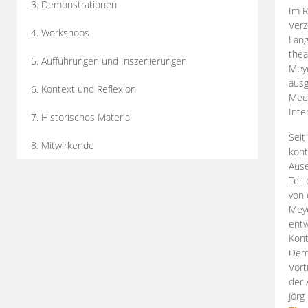
3. Demonstrationen
Im R
Verz
4. Workshops
Lang
thea
5. Aufführungen und Inszenierungen
Mey
ausg
6. Kontext und Reflexion
Medi
Inte
7. Historisches Material
Seit
8. Mitwirkende
kont
Aus
Teil
von 
Meye
entw
Kont
Demo
Vort
der 
Jörg