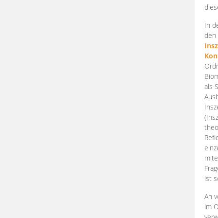
dies
In d
den 
Ins
Kon
Ordn
Biom
als 
Ausb
Insz
(Ins
theo
Refl
einz
mite
Frag
ist 
An v
im O
verw