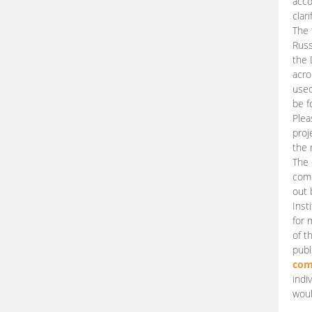
acco
clari
The 
Russ
the 
acro
used
be f
Plea
proj
the 
The 
comm
out 
Inst
for 
of t
publ
com
indi
woul