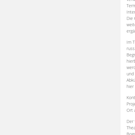
Term
Inte
Die 
weit
ergä
Im T
russ
Begr
hier
werd
und 
Abkü
hier
Kont
Proj
Ort
Der 
Thea
Bogd