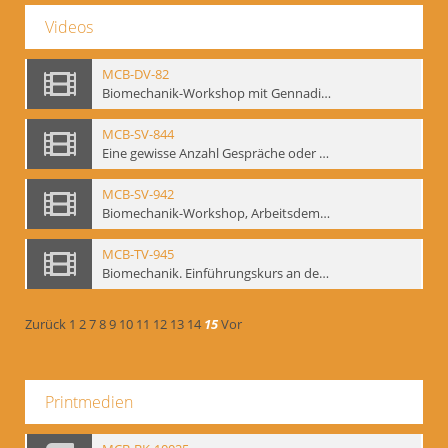
Videos
MCB-DV-82
Biomechanik-Workshop mit Gennadij Bogdanow, Berlin, 1997
MCB-SV-844
Eine gewisse Anzahl Gespräche oder das völlig unbearbeitete Stundenbuch, Berlin 1995.
MCB-SV-942
Biomechanik-Workshop, Arbeitsdemonstration in der Staatsoper unter den Linden 2002
MCB-TV-945
Biomechanik. Einführungskurs an der HfS "Ernst Busch" 1995 (Vorarbeiten zu den Inszenierungen von T. Ostermeier u. Chr. v. Treskow). Teil 2
Zurück
1
2
7
8
9
10
11
12
13
14
15
Vor
Printmedien