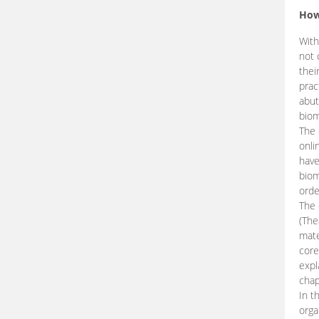
How
With
not 
thei
prac
abut
biom
The 
onli
have
biom
orde
The
(The
mate
core
expl
chap
In t
orga