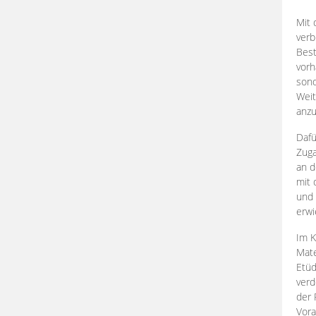
Mit 
verb
Best
vorh
son
Weit
anzu
Dafü
Zuga
an d
mit 
und 
erwi
Im K
Mate
Etü
verd
der 
Vora