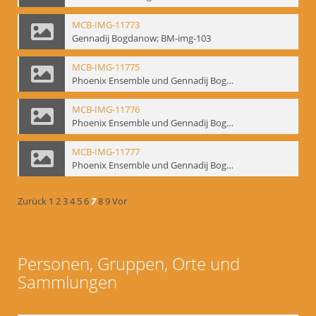
MCB-IMG-11773
Gennadij Bogdanow; BM-img-103
MCB-IMG-11775
Phoenix Ensemble und Gennadij Bogdanow; BM-img-105-1
MCB-IMG-11776
Phoenix Ensemble und Gennadij Bogdanow; BM-img-105-2
MCB-IMG-11777
Phoenix Ensemble und Gennadij Bogdanow; BM-img-105-3
Zurück
1
2
3
4
5
6
7
8
9
Vor
Personen, Gruppen, Orte und
Sammlungen