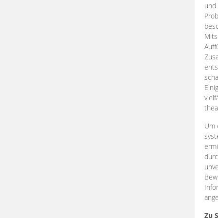
und 
Prob
beso
Mits
Auff
Zus
ents
scha
Eini
viel
thea
Um e
syst
ermö
durc
unve
Bewe
Info
ange
Zu 