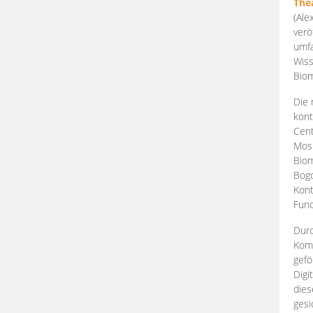
The
(Ale
verö
umfa
Wiss
Biom
Die 
kont
Cent
Mosk
Biom
Bogd
Kont
Fund
Durc
Komp
gefö
Digi
dies
gesi