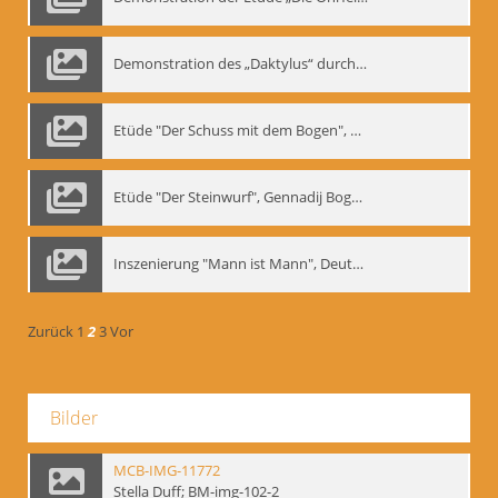
Demonstration des „Daktylus“ durch Gennadij Nikolajewitsch Bogdanow, Berlin 1991
Etüde "Der Schuss mit dem Bogen", Gennadij Bogdanow
Etüde "Der Steinwurf", Gennadij Bogdanow
Inszenierung "Mann ist Mann", Deutsches Theater Berlin, 1997
Zurück
1
2
3
Vor
Bilder
MCB-IMG-11772
Stella Duff; BM-img-102-2