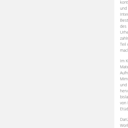
kont
und 
Inte
Best
des 
Urhe
zahl
Teil
mac
Im K
Mate
Aufn
Mime
und
herv
bisl
von 
Etüd
Darü
Work