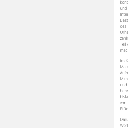
kont
und 
Inte
Best
des 
Urhe
zahl
Teil
mac
Im K
Mate
Aufn
Mime
und
herv
bisl
von 
Etüd
Darü
Work