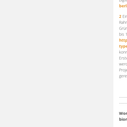
berl
2
Ein
Rahm
Grün
bis 
htt
typ
konn
Erst
werd
Proj
gere
-----
-----
Work
bio