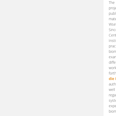
The 
proj
publ
mate
Wsew
Sinc
Cent
Inst
prac
biom
exam
diff
work
fort
die
auth
well
rega
syst
expe
biom