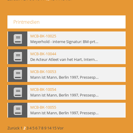
Printmedien
MCB-BK-10025
Meyerhold - interne Signatur: BM-prt-233
MCB-BK-10044
De Acteur Atleet van het Hart, Internationale Konferenz, Gent, 17.11.2004 - interne Signatur: BM-prt-253
MCB-BK-10053
Mann ist Mann, Berlin 1997, Pressespiegel - interne Signatur: BM-prt-262-1
MCB-BK-10054
Mann ist Mann, Berlin 1997, Pressespiegel - interne Signatur: BM-prt-262-2
MCB-BK-10055
Mann ist Mann, Berlin 1997, Pressespiegel - interne Signatur: BM-prt-262-3
Zurück
1
2
3
4
5
6
7
8
9
14
15
Vor