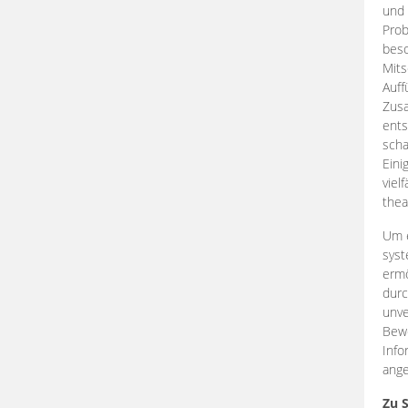
und 
Prob
beso
Mits
Auff
Zus
ents
scha
Eini
viel
thea
Um e
syst
ermö
durc
unve
Bewe
Info
ange
Zu 