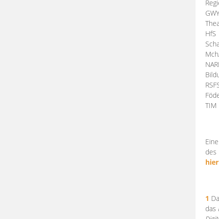
Regi
GW
Thea
HfS
Scha
Mch
NA
Bil
RSF
Föde
TI
Eine
des 
hier
1
Da
das
Digi