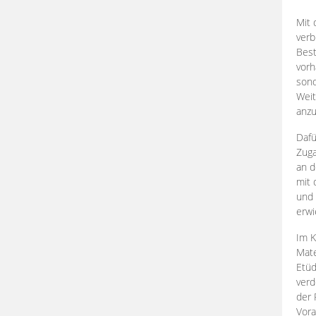
Mit 
verb
Best
vorh
son
Weit
anzu
Dafü
Zuga
an d
mit 
und 
erwi
Im K
Mate
Etü
verd
der 
Vora