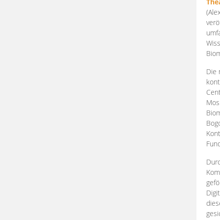
The
(Ale
verö
umfa
Wiss
Biom
Die 
kont
Cent
Mosk
Biom
Bogd
Kont
Fund
Durc
Komp
gefö
Digi
dies
gesi