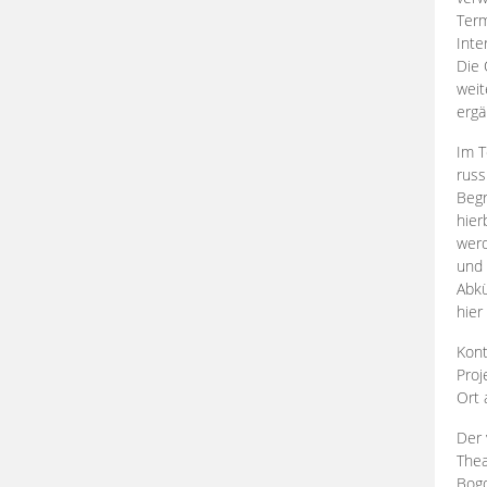
Term
Inte
Die 
weit
ergä
Im T
russ
Begr
hier
werd
und 
Abkü
hier
Kont
Proj
Ort
Der 
Thea
Bogd