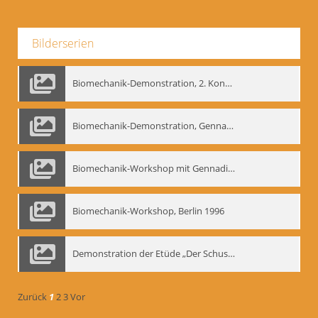
Bilderserien
Biomechanik-Demonstration, 2. Kongress der EMF, Mai 1995
Biomechanik-Demonstration, Gennadij Bogdanow im Berliner Ensemble, 04.10.1991
Biomechanik-Workshop mit Gennadij Nikolajewitsch Bogdanow im Mime Centrum Berlin, 1991
Biomechanik-Workshop, Berlin 1996
Demonstration der Etüde „Der Schuss mit dem Bogen“ durch Gennadij Nikolajewitsch Bogdanow, Berlin 1991
Zurück
1
2
3
Vor