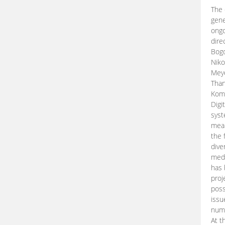
The 
gene
ongo
dire
Bogd
Niko
Meye
Than
Kom
Digi
syst
mean
the 
dive
medi
has 
proj
poss
issu
nume
At t