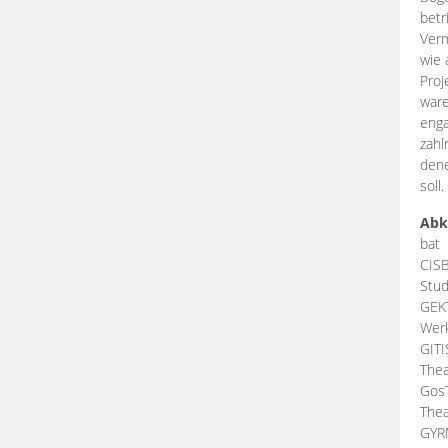
betr
Verm
wie 
Proj
ware
enga
zahl
dene
soll.
Abk
bat
CIS
Stud
GEK
Werk
GIT
Thea
Gos
Thea
GY