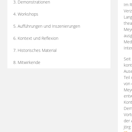
3. Demonstrationen
Im R
Verz
4. Workshops
Lang
thea
5. Aufführungen und Inszenierungen
Mey
ausg
6. Kontext und Reflexion
Medi
Inte
7. Historisches Material
Seit
8. Mitwirkende
kont
Aus
Teil
von 
Meye
entw
Kont
Demo
Vort
der 
Jörg