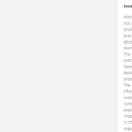
How
With
not 
thei
prac
abut
biom
The 
onli
have
biom
orde
The
(The
mate
core
expl
chap
In t
orga