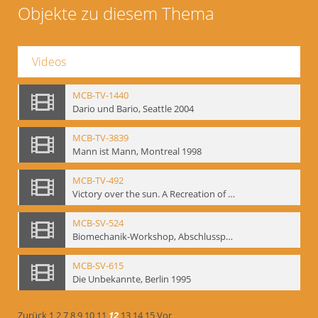
Objekte zu diesem Thema
Videos
MCB-TV-1440
Dario und Bario, Seattle 2004
MCB-TV-3839
Mann ist Mann, Montreal 1998
MCB-TV-492
Victory over the sun. A Recreation of the 1913 Performance
MCB-SV-524
Biomechanik-Workshop, Abschlusspräsentation 1996
MCB-SV-615
Die Unbekannte, Berlin 1995
Zurück
1
2
7
8
9
10
11
12
13
14
15
Vor