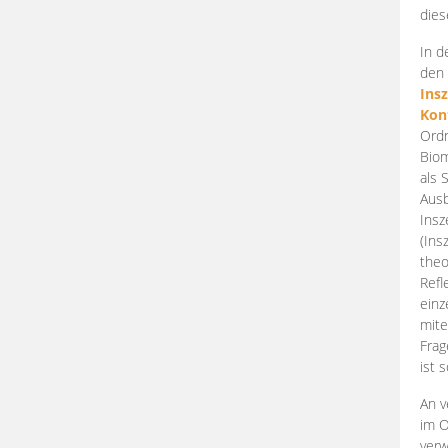
dies
In d
den 
Ins
Kon
Ordn
Biom
als 
Ausb
Insz
(Ins
theo
Refl
einz
mite
Frag
ist 
An v
im O
verw