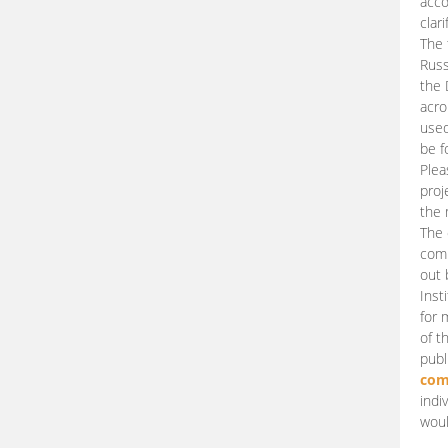
acco
clari
The 
Russ
the 
acro
used
be f
Plea
proj
the 
The 
comm
out 
Inst
for 
of t
publ
com
indi
woul