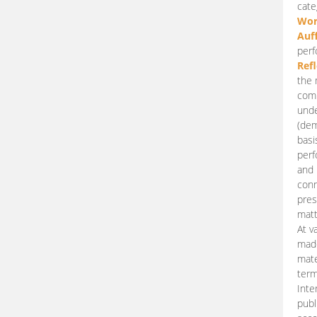
cate
Wor
Auf
perf
Ref
the 
comp
unde
(dem
basi
perf
and 
conn
pres
matt
At v
made
mate
term
Inte
publ