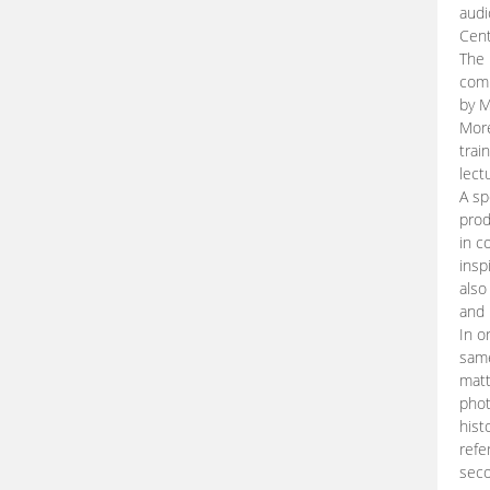
audi
Cent
The 
comp
by M
More
trai
lect
A sp
prod
in c
insp
also
and 
In o
same
matt
phot
hist
refe
seco