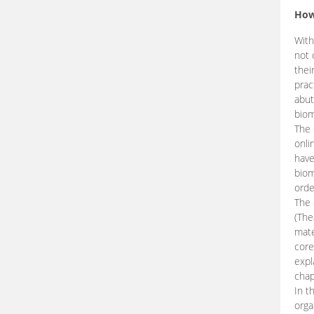
How
With
not 
thei
prac
abut
biom
The 
onli
have
biom
orde
The
(The
mate
core
expl
chap
In t
orga