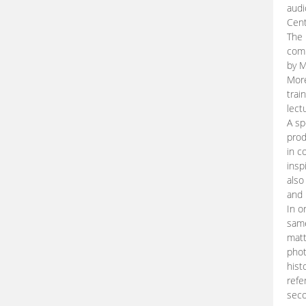
audi
Cent
The 
comp
by M
More
trai
lect
A sp
prod
in c
insp
also
and 
In o
same
matt
phot
hist
refe
seco