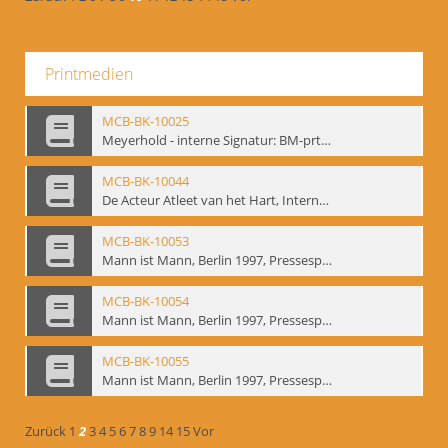
Printmedien
MCB-BK-10025
Meyerhold - interne Signatur: BM-prt-233
MCB-BK-10044
De Acteur Atleet van het Hart, Internationale Konferenz, Gent, 17.11.2004 - interne Signatur: BM-prt-253
MCB-BK-10053
Mann ist Mann, Berlin 1997, Pressespiegel - interne Signatur: BM-prt-262-1
MCB-BK-10054
Mann ist Mann, Berlin 1997, Pressespiegel - interne Signatur: BM-prt-262-2
MCB-BK-10055
Mann ist Mann, Berlin 1997, Pressespiegel - interne Signatur: BM-prt-262-3
Zurück
1
2
3
4
5
6
7
8
9
14
15
Vor