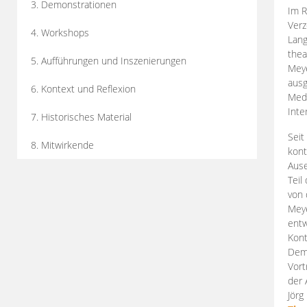
3. Demonstrationen
Im R
Verz
4. Workshops
Lang
thea
5. Aufführungen und Inszenierungen
Mey
ausg
6. Kontext und Reflexion
Medi
Inte
7. Historisches Material
Seit
8. Mitwirkende
kont
Aus
Teil
von 
Meye
entw
Kont
Demo
Vort
der 
Jörg