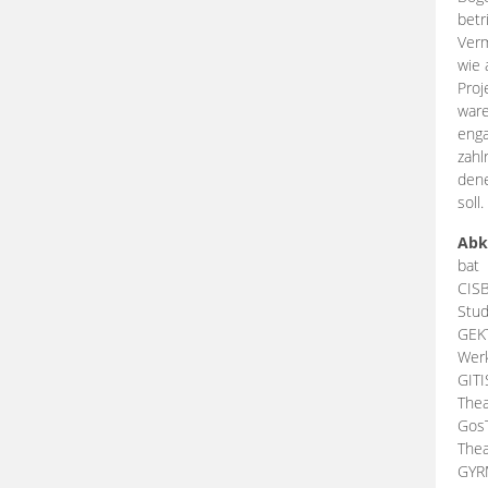
betr
Verm
wie 
Proj
ware
enga
zahl
dene
soll.
Abk
bat
CIS
Stud
GEK
Werk
GIT
Thea
Gos
Thea
GY