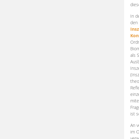
dies
In d
den 
Ins
Kon
Ordn
Biom
als 
Ausb
Insz
(Ins
theo
Refl
einz
mite
Frag
ist 
An v
im O
verw