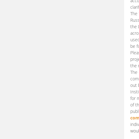
acco
clari
The 
Russ
the 
acro
used
be f
Plea
proj
the 
The 
comm
out 
Inst
for 
of t
publ
com
indi
woul