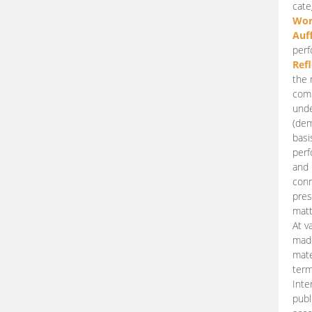
cate
Wor
Auf
perf
Ref
the 
comp
unde
(dem
basi
perf
and 
conn
pres
matt
At v
made
mate
term
Inte
publ