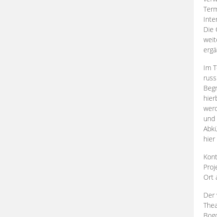
Term
Inte
Die 
weit
ergä
Im T
russ
Begr
hier
werd
und 
Abkü
hier
Kont
Proj
Ort
Der 
Thea
Bogd