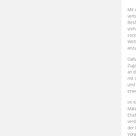
Mit 
verb
Best
vorh
son
Weit
anzu
Dafü
Zuga
an d
mit 
und 
erwi
Im K
Mate
Etü
verd
der 
Vora