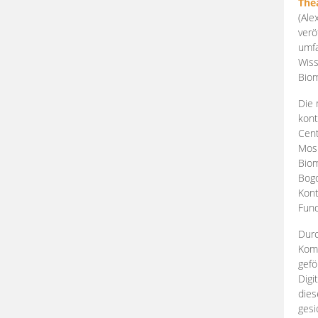
The
(Ale
verö
umfa
Wiss
Biom
Die 
kont
Cent
Mosk
Biom
Bogd
Kont
Fund
Durc
Komp
gefö
Digi
dies
gesi