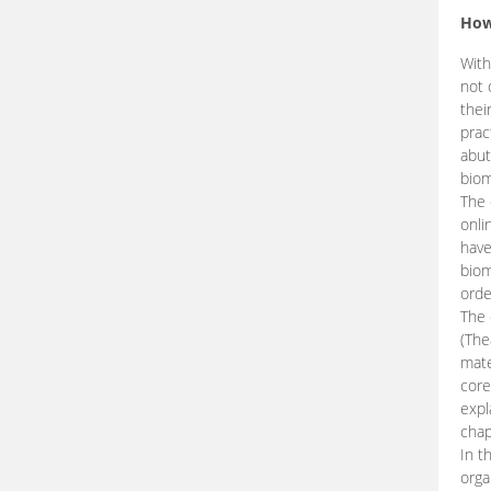
How
With
not 
thei
prac
abut
biom
The 
onli
have
biom
orde
The
(The
mate
core
expl
chap
In t
orga