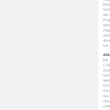
betr
Verm
wie 
Proj
ware
enga
zahl
dene
soll.
Abk
bat
CIS
Stud
GEK
Werk
GIT
Thea
Gos
Thea
GY