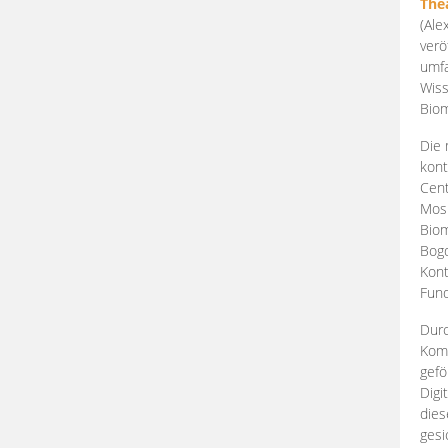
The
(Ale
verö
umfa
Wiss
Biom
Die 
kont
Cent
Mosk
Biom
Bogd
Kont
Fund
Durc
Komp
gefö
Digi
dies
gesi