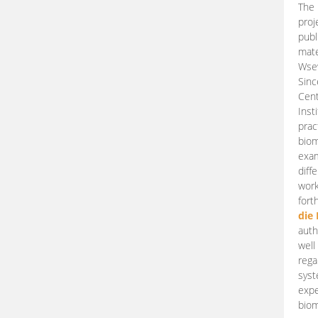
The 
proj
publ
mate
Wsew
Sinc
Cent
Inst
prac
biom
exam
diff
work
fort
die
auth
well
rega
syst
expe
biom