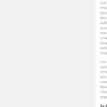
und 
Prob
beso
Mits
Auff
Zus
ents
scha
Eini
viel
thea
Um e
syst
ermö
durc
unve
Bewe
Info
ange
Zu 