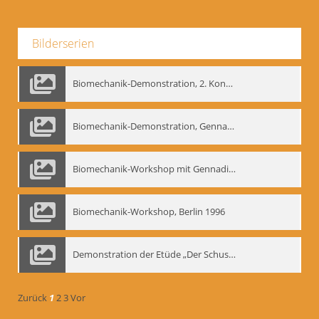
Bilderserien
Biomechanik-Demonstration, 2. Kongress der EMF, Mai 1995
Biomechanik-Demonstration, Gennadij Bogdanow im Berliner Ensemble, 04.10.1991
Biomechanik-Workshop mit Gennadij Nikolajewitsch Bogdanow im Mime Centrum Berlin, 1991
Biomechanik-Workshop, Berlin 1996
Demonstration der Etüde „Der Schuss mit dem Bogen“ durch Gennadij Nikolajewitsch Bogdanow, Berlin 1991
Zurück
1
2
3
Vor