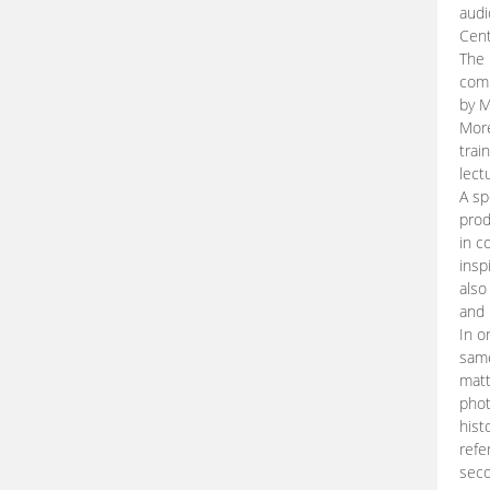
audi
Cent
The 
comp
by M
More
trai
lect
A sp
prod
in c
insp
also
and 
In o
same
matt
phot
hist
refe
seco