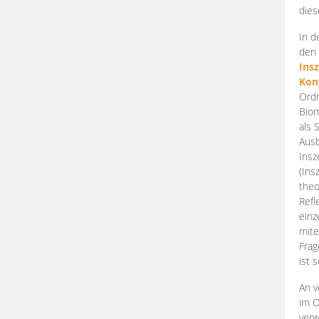
dies
In d
den 
Ins
Kon
Ordn
Biom
als 
Ausb
Insz
(Ins
theo
Refl
einz
mite
Frag
ist 
An v
im O
verw