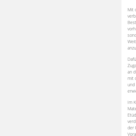
Mit 
verb
Best
vorh
son
Weit
anzu
Dafü
Zuga
an d
mit 
und 
erwi
Im K
Mate
Etü
verd
der 
Vora