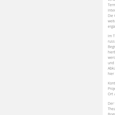
Term
Inte
Die 
weit
ergä
Im T
russ
Begr
hier
werd
und 
Abkü
hier
Kont
Proj
Ort
Der 
Thea
Bogd