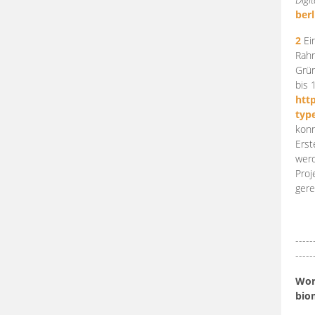
berl
2
Ein
Rahm
Grün
bis 
htt
typ
konn
Erst
werd
Proj
gere
-----
-----
Work
bio