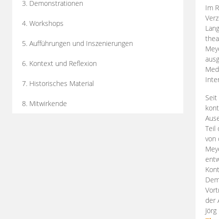
3. Demonstrationen
Im R
Verz
4. Workshops
Lang
thea
5. Aufführungen und Inszenierungen
Mey
ausg
6. Kontext und Reflexion
Medi
Inte
7. Historisches Material
Seit
8. Mitwirkende
kont
Aus
Teil
von 
Meye
entw
Kont
Demo
Vort
der 
Jörg