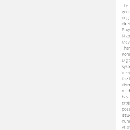
The 
gene
ongo
dire
Bogd
Niko
Meye
Than
Kom
Digi
syst
mean
the 
dive
medi
has 
proj
poss
issu
nume
At t