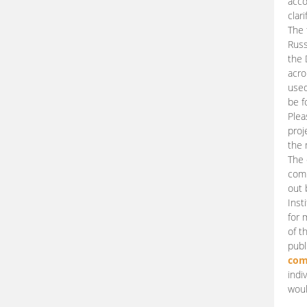
acco
clari
The 
Russ
the 
acro
used
be f
Plea
proj
the 
The 
comm
out 
Inst
for 
of t
publ
com
indi
woul