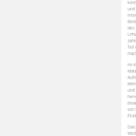
kont
und 
Inte
Best
des 
Urhe
zahl
Teil
mac
Im K
Mate
Aufn
Mime
und
herv
bisl
von 
Etüd
Darü
Work