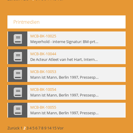
Printmedien
MCB-BK-10025
Meyerhold - interne Signatur: BM-prt-233
MCB-BK-10044
De Acteur Atleet van het Hart, Internationale Konferenz, Gent, 17.11.2004 - interne Signatur: BM-prt-253
MCB-BK-10053
Mann ist Mann, Berlin 1997, Pressespiegel - interne Signatur: BM-prt-262-1
MCB-BK-10054
Mann ist Mann, Berlin 1997, Pressespiegel - interne Signatur: BM-prt-262-2
MCB-BK-10055
Mann ist Mann, Berlin 1997, Pressespiegel - interne Signatur: BM-prt-262-3
Zurück
1
2
3
4
5
6
7
8
9
14
15
Vor