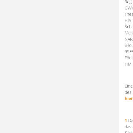
Regi
GW
Thea
HfS
Scha
Mch
NA
Bil
RSF
Föde
TI
Eine
des 
hier
1
Da
das
Digi