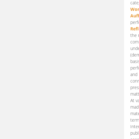
cate
Wor
Auf
perf
Ref
the 
comp
unde
(dem
basi
perf
and 
conn
pres
matt
At v
made
mate
term
Inte
publ