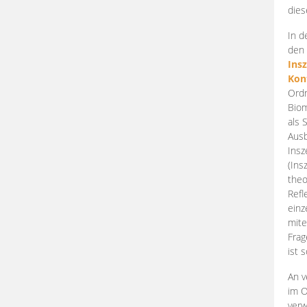
dies
In d
den 
Ins
Kon
Ordn
Biom
als 
Ausb
Insz
(Ins
theo
Refl
einz
mite
Frag
ist 
An v
im O
verw