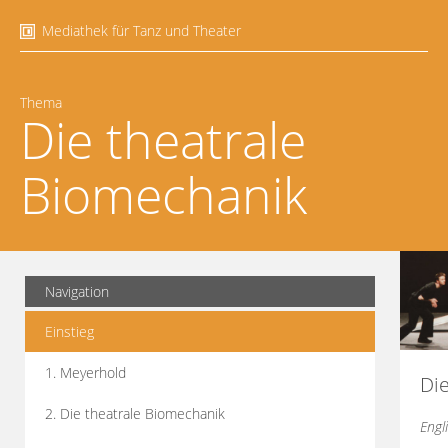
Mediathek für Tanz und Theater
Thema
Die theatrale
Biomechanik
Navigation
Einstieg
1. Meyerhold
Di
2. Die theatrale Biomechanik
Engl