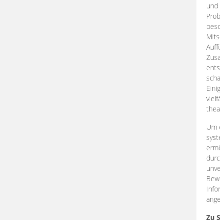
und 
Prob
beso
Mits
Auff
Zus
ents
scha
Eini
viel
thea
Um e
syst
ermö
durc
unve
Bewe
Info
ange
Zu 