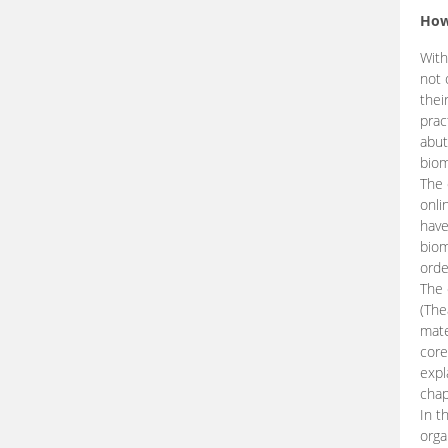
How
With
not 
thei
prac
abut
biom
The 
onli
have
biom
orde
The
(The
mate
core
expl
chap
In t
orga