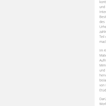
kont
und 
Inte
Best
des 
Urhe
zahl
Teil
mac
Im K
Mate
Aufn
Mime
und
herv
bisl
von 
Etüd
Darü
Work