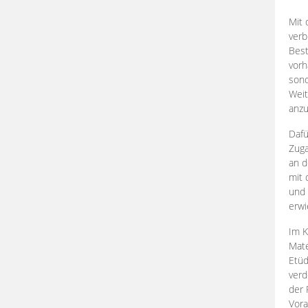
Mit 
verb
Best
vorh
son
Weit
anzu
Dafü
Zuga
an d
mit 
und 
erwi
Im K
Mate
Etü
verd
der 
Vora