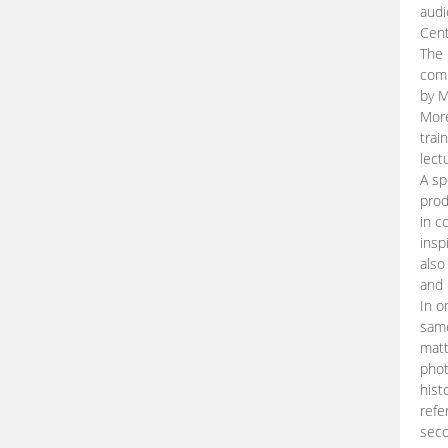
audi
Cent
The 
comp
by M
More
trai
lect
A sp
prod
in c
insp
also
and 
In o
same
matt
phot
hist
refe
seco