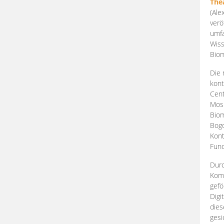
The
(Ale
verö
umfa
Wiss
Biom
Die 
kont
Cent
Mosk
Biom
Bogd
Kont
Fund
Durc
Komp
gefö
Digi
dies
gesi