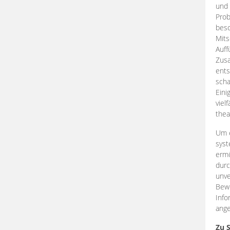
und 
Prob
beso
Mits
Auff
Zus
ents
scha
Eini
viel
thea
Um e
syst
ermö
durc
unve
Bewe
Info
ange
Zu 