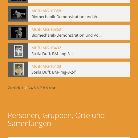
MCB-IMG-10358
Biomechanik-Demonstration und Vortrag, Berliner Ensemble, 04.10.1991
MCB-IMG-10362
Biomechanik-Demonstration und Vortrag, Berliner Ensemble, 04.10.1991
MCB-IMG-10402
Stella Duff; BM-img-3-1
MCB-IMG-10403
Stella Duff; BM-img-3-2-f
Zurück
1
2
3
4
5
6
7
8
9
Vor
Personen, Gruppen, Orte und
Sammlungen