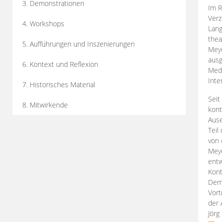
3. Demonstrationen
Im R
Verz
4. Workshops
Lang
thea
5. Aufführungen und Inszenierungen
Mey
ausg
6. Kontext und Reflexion
Medi
Inte
7. Historisches Material
Seit
8. Mitwirkende
kont
Aus
Teil
von 
Meye
entw
Kont
Demo
Vort
der 
Jörg