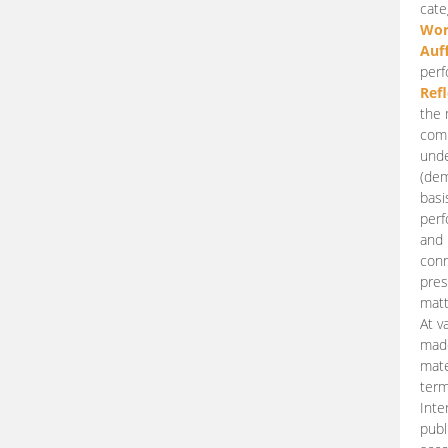
cate
Wor
Auf
perf
Ref
the 
comp
unde
(dem
basi
perf
and 
conn
pres
matt
At v
made
mate
term
Inte
publ