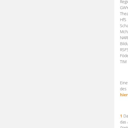
Regi
GW
Thea
HfS
Scha
Mch
NA
Bil
RSF
Föde
TI
Eine
des 
hier
1
Da
das
Digi