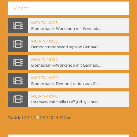
Videos
MCB-TV-10135
Biomechanik-Workshop mit Gennadij Bogdanow, Berlin 1991 - Interne Signatur: BM-vid-50
MCB-TV-10136
Demonstrationsvortrag von Gennadij Bogdanow, Frankfurt a.M., 1992 - Interne Signatur: BM-vid-51
MCB-TV-10137
Biomechanik-Workshop mit Gennadij Bogdanow, Mime Centrum Berlin, Oktober 1992 - Interne Signatur: BM-vid-53
MCB-TV-10139
Biomechanik-Demonstration von Gennadij Bogdanow im Filmtheater am Friedrichshain, Oktober 1992 - Interne Signatur: BM-vid-56
MCB-TV-10140
Interview mit Stella Duff (Bd. I) - Interne Signatur: BM-vid-57
Zurück
1
2
3
4
5
6
7
8
9
10
14
15
Vor