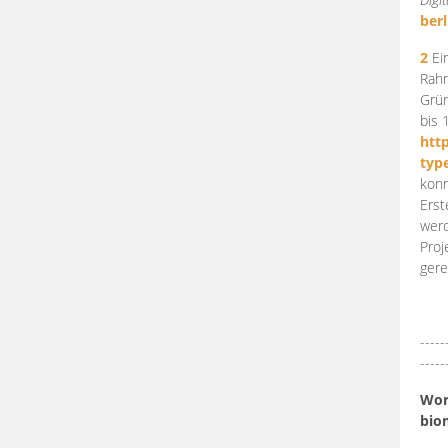
berl
2
Ein
Rahm
Grün
bis 
htt
typ
konn
Erst
werd
Proj
gere
-----
-----
Work
bio