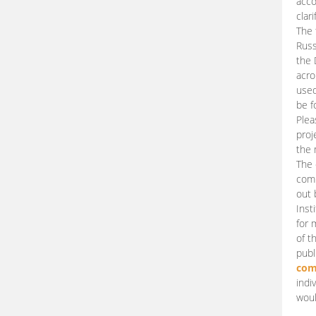
acco
clari
The 
Russ
the 
acro
used
be f
Plea
proj
the 
The 
comm
out 
Inst
for 
of t
publ
com
indi
woul