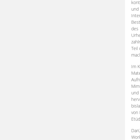
kont
und 
Inte
Best
des 
Urhe
zahl
Teil
mac
Im K
Mate
Aufn
Mime
und
herv
bisl
von 
Etüd
Darü
Work