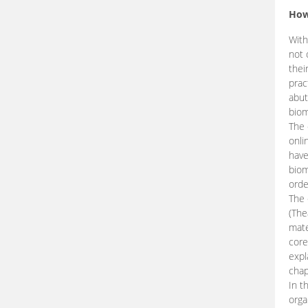
How
With
not 
thei
prac
abut
biom
The 
onli
have
biom
orde
The
(The
mate
core
expl
chap
In t
orga