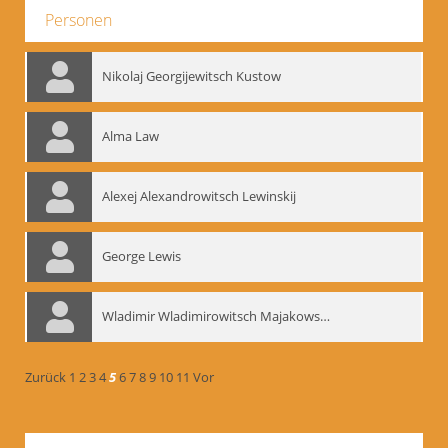
Personen
Nikolaj Georgijewitsch Kustow
Alma Law
Alexej Alexandrowitsch Lewinskij
George Lewis
Wladimir Wladimirowitsch Majakowskij
Zurück
1
2
3
4
5
6
7
8
9
10
11
Vor