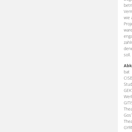
betr
Verm
wie 
Proj
ware
enga
zahl
dene
soll.
Abk
bat
CIS
Stud
GEK
Werk
GIT
Thea
Gos
Thea
GY