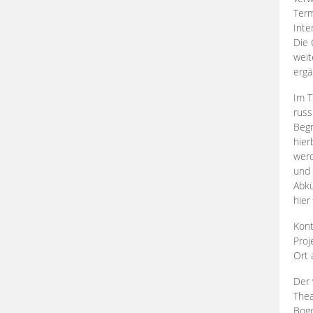
Term
Inte
Die 
weit
ergä
Im T
russ
Begr
hier
werd
und 
Abkü
hier
Kont
Proj
Ort
Der 
Thea
Bogd