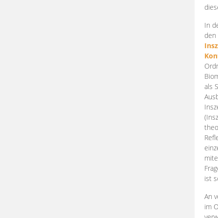
dies
In d
den 
Ins
Kon
Ordn
Biom
als 
Ausb
Insz
(Ins
theo
Refl
einz
mite
Frag
ist 
An v
im O
verw