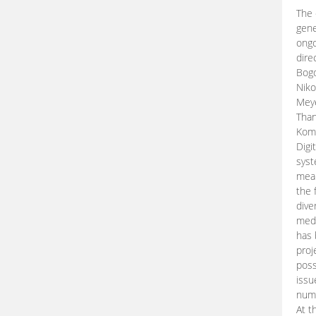
The 
gene
ongo
dire
Bogd
Niko
Meye
Than
Kom
Digi
syst
mean
the 
dive
medi
has 
proj
poss
issu
nume
At t