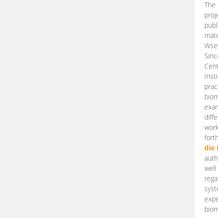
The 
proj
publ
mate
Wsew
Sinc
Cent
Inst
prac
biom
exam
diff
work
fort
die
auth
well
rega
syst
expe
biom