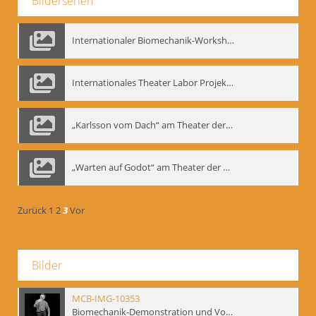
Bilderserien
Internationaler Biomechanik-Workshop, Moskau 1993
Internationales Theater Labor Projekt: Play Don Juan
„Karlsson vom Dach“ am Theater der Satire, Moskau 1985
„Warten auf Godot“ am Theater der Saire, Moskau 1980er
Zurück
1
2
3
Vor
Bilder
MCB-IMG-10353
Biomechanik-Demonstration und Vortrag, Berliner Ensemble, 04.10.1991