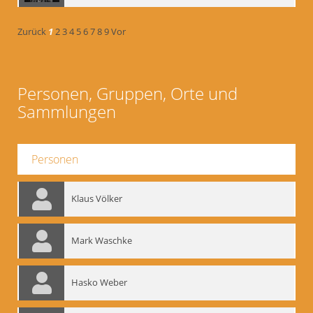
Zurück
1
2
3
4
5
6
7
8
9
Vor
Personen, Gruppen, Orte und
Sammlungen
Personen
Klaus Völker
Mark Waschke
Hasko Weber