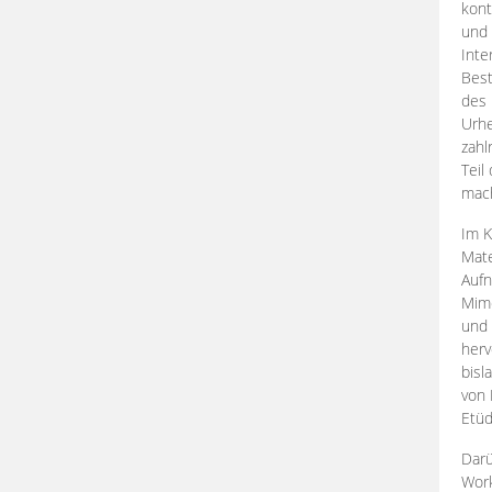
kont
und 
Inte
Best
des 
Urhe
zahl
Teil
mac
Im K
Mate
Aufn
Mime
und
herv
bisl
von 
Etüd
Darü
Work