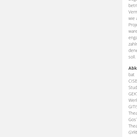
betr
Verm
wie 
Proj
ware
enga
zahl
dene
soll.
Abk
bat
CIS
Stud
GEK
Werk
GIT
Thea
Gos
Thea
GY