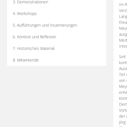
3. Demonstrationen
Im R
Verz
4. Workshops
Lang
thea
5. Aufführungen und Inszenierungen
Mey
ausg
6. Kontext und Reflexion
Medi
Inte
7. Historisches Material
Seit
8. Mitwirkende
kont
Aus
Teil
von 
Meye
entw
Kont
Demo
Vort
der 
Jörg