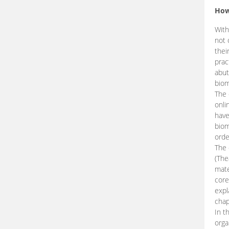
How
With
not 
thei
prac
abut
biom
The 
onli
have
biom
orde
The
(The
mate
core
expl
chap
In t
orga