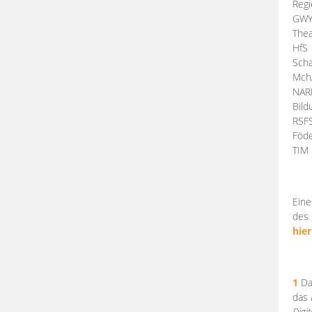
Regi
GW
Thea
HfS
Scha
Mch
NA
Bil
RSF
Föde
TI
Eine
des 
hier
1
Da
das
Digi