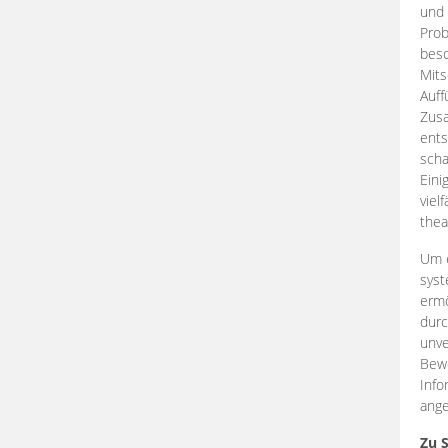
und 
Prob
beso
Mits
Auff
Zus
ents
scha
Eini
viel
thea
Um e
syst
ermö
durc
unve
Bewe
Info
ange
Zu 