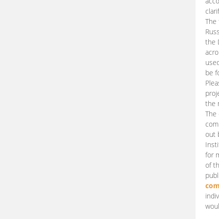
acco
clari
The 
Russ
the 
acro
used
be f
Plea
proj
the 
The 
comm
out 
Inst
for 
of t
publ
com
indi
woul