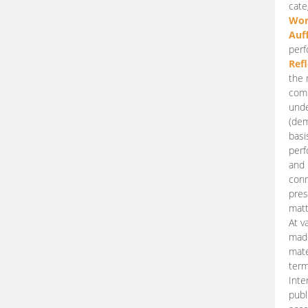
cate
Wor
Auf
perf
Ref
the 
comp
unde
(dem
basi
perf
and 
conn
pres
matt
At v
made
mate
term
Inte
publ