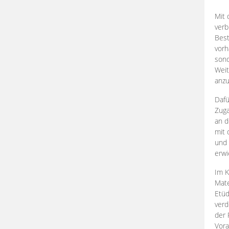
Mit 
verb
Best
vorh
son
Weit
anzu
Dafü
Zuga
an d
mit 
und 
erwi
Im K
Mate
Etü
verd
der 
Vora