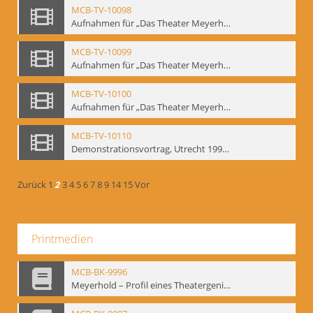
MCB-TV-10098
Aufnahmen für „Das Theater Meyerholds und die Biomechanik“ (7). Biomechanische Etüden – Detailstudien, Ausschnitt 1 - Interne Signatur: BM-vid-7_A1
MCB-TV-10099
Aufnahmen für „Das Theater Meyerholds und die Biomechanik“ (7). Biomechanische Etüden – Detailstudien, Ausschnitt 2 - Interne Signatur: BM-vid-7_A2
MCB-TV-10100
Aufnahmen für „Das Theater Meyerholds und die Biomechanik“ (7). Biomechanische Etüden – Detailstudien, Ausschnitt 3 - Interne Signatur: BM-vid-7_A3
MCB-TV-10110
Demonstrationsvortrag, Utrecht 1991 (1) - Interne Signatur: BM-vid-17
Zurück
1
2
3
4
5
6
7
8
9
14
15
Vor
Printmedien
MCB-BK-9996
Meyerhold – Profil eines Theatergenies. Vortrag. Arbeitsdemonstration - interne Signatur: BM-prt-203