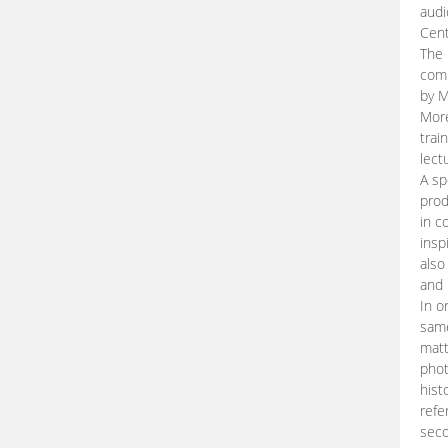
audi
Cent
The 
comp
by M
More
trai
lect
A sp
prod
in c
insp
also
and 
In o
same
matt
phot
hist
refe
seco