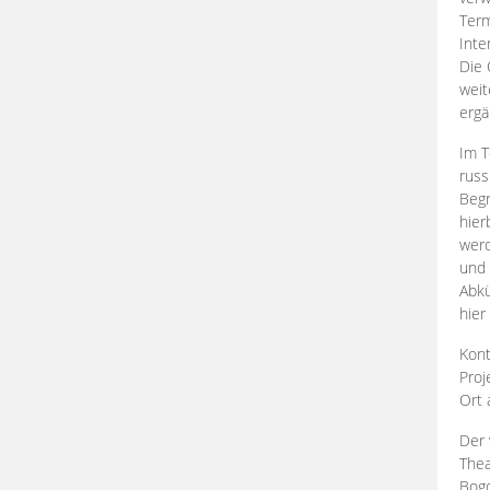
Term
Inte
Die 
weit
ergä
Im T
russ
Begr
hier
werd
und 
Abkü
hier
Kont
Proj
Ort
Der 
Thea
Bogd