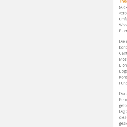
The
(Ale
verö
umfa
Wiss
Biom
Die 
kont
Cent
Mosk
Biom
Bogd
Kont
Fund
Durc
Komp
gefö
Digi
dies
gesi