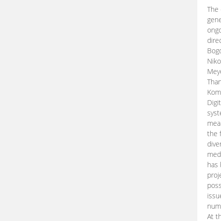
The 
gene
ongo
dire
Bogd
Niko
Meye
Than
Kom
Digi
syst
mean
the 
dive
medi
has 
proj
poss
issu
nume
At t