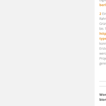
berl
2
Ein
Rahm
Grün
bis 
htt
typ
konn
Erst
werd
Proj
gere
-----
-----
Work
bio