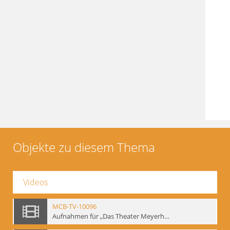
Objekte zu diesem Thema
Videos
MCB-TV-10096
Aufnahmen für „Das Theater Meyerholds und die Biomechanik“ (6). Biomechanische Grundelemente und szenische Umsetzung, Ausschnitt 2 - Interne Signatur: BM-vid-6_A2