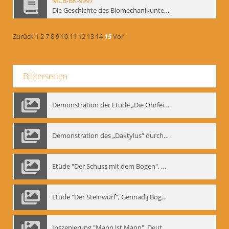
MCB-BK-9997
Die Geschichte des Biomechanikunterrichts im Theater der Satire - interne Signatur: BM-prt-204
Zurück
1
2
7
8
9
10
11
12
13
14
15
Vor
Bilderserien
Demonstration der Etüde „Die Ohrfeige“
Demonstration des „Daktylus“ durch Gennadij Nikolajewitsch Bogdanow, Berlin 1991
Etüde "Der Schuss mit dem Bogen", Gennadij Bogdanow
Etüde "Der Steinwurf", Gennadij Bogdanow
Inszenierung "Mann ist Mann", Deutsches Theater Berlin, 1997