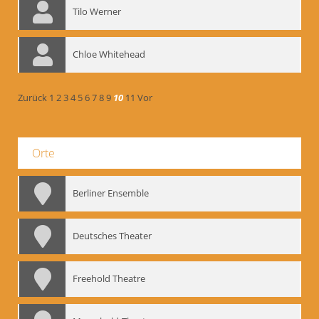
Tilo Werner
Chloe Whitehead
Zurück
1
2
3
4
5
6
7
8
9
10
11
Vor
Orte
Berliner Ensemble
Deutsches Theater
Freehold Theatre