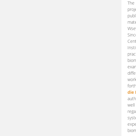
The 
proj
publ
mate
Wsew
Sinc
Cent
Inst
prac
biom
exam
diff
work
fort
die
auth
well
rega
syst
expe
biom