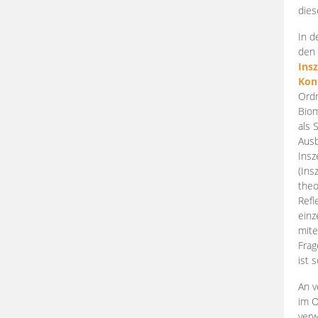
dies
In d
den 
Ins
Kon
Ordn
Biom
als 
Ausb
Insz
(Ins
theo
Refl
einz
mite
Frag
ist 
An v
im O
verw