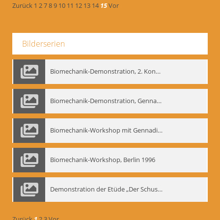
Zurück
1
2
7
8
9
10
11
12
13
14
15
Vor
Bilderserien
Biomechanik-Demonstration, 2. Kongress der EMF, Mai 1995
Biomechanik-Demonstration, Gennadij Bogdanow im Berliner Ensemble, 04.10.1991
Biomechanik-Workshop mit Gennadij Nikolajewitsch Bogdanow im Mime Centrum Berlin, 1991
Biomechanik-Workshop, Berlin 1996
Demonstration der Etüde „Der Schuss mit dem Bogen“ durch Gennadij Nikolajewitsch Bogdanow, Berlin 1991
Zurück
1
2
3
Vor