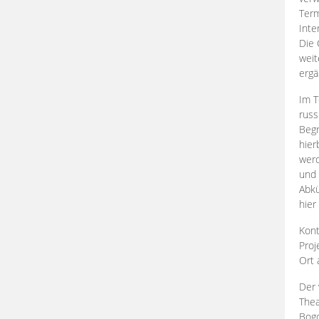
Term
Inte
Die 
weit
ergä
Im T
russ
Begr
hier
werd
und 
Abkü
hier
Kont
Proj
Ort
Der 
Thea
Bogd