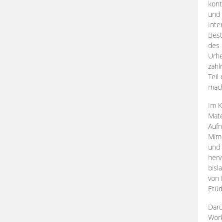
kont
und 
Inte
Best
des 
Urhe
zahl
Teil
mac
Im K
Mate
Aufn
Mime
und
herv
bisl
von 
Etüd
Darü
Work