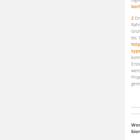
berl
2
Ein
Rahm
Grün
bis 
htt
typ
konn
Erst
werd
Proj
gere
-----
-----
Work
bio