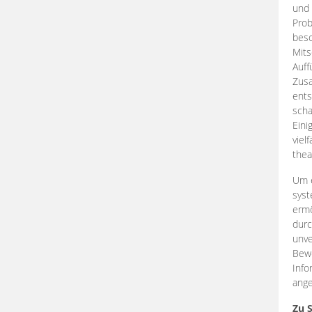
und 
Prob
beso
Mits
Auff
Zus
ents
scha
Eini
viel
thea
Um e
syst
ermö
durc
unve
Bewe
Info
ange
Zu 