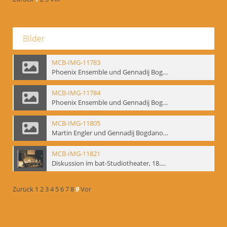
Bilder
MCB-IMG-11783
Phoenix Ensemble und Gennadij Bogdanow; BM-img-105-9
MCB-IMG-11784
Phoenix Ensemble und Gennadij Bogdanow; BM-img-105-10
MCB-IMG-11805
Martin Engler und Gennadij Bogdanow; BM-img-113
MCB-IMG-11821
Diskussion im bat-Studiotheater, 18.09.1995; BM-img-127-3
Zurück
1
2
3
4
5
6
7
8
9
Vor