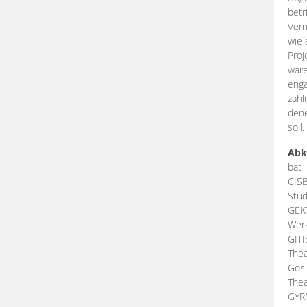
betr
Verm
wie 
Proj
ware
enga
zahl
dene
soll.
Abk
bat
CIS
Stud
GEK
Werk
GIT
Thea
Gos
Thea
GY