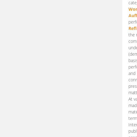
cate
Wor
Auf
perf
Ref
the 
comp
unde
(dem
basi
perf
and 
conn
pres
matt
At v
made
mate
term
Inte
publ