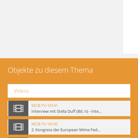
Objekte zu diesem Thema
Videos
MCB-TV-10141
Interview mit Stella Duff (Bd. II) - Interne Signatur: BM-vid-58
MCB-TV-10142
2. Kongress der European Mime Federation: „Rekonstruktion/Innovation“, Berlin Mai 1993 - Interne Signatur: BM-vid-59