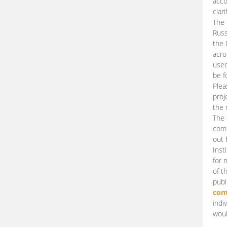
acco
clari
The 
Russ
the 
acro
used
be f
Plea
proj
the 
The 
comm
out 
Inst
for 
of t
publ
com
indi
woul