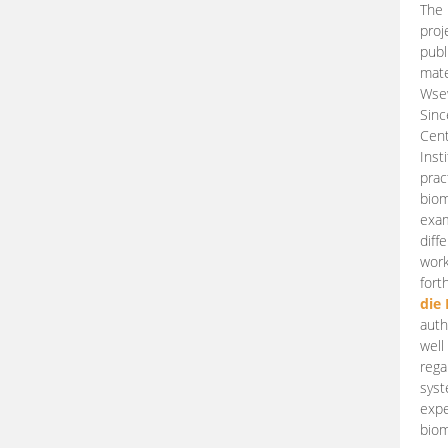
The 
proj
publ
mate
Wsew
Sinc
Cent
Inst
prac
biom
exam
diff
work
fort
die
auth
well
rega
syst
expe
biom