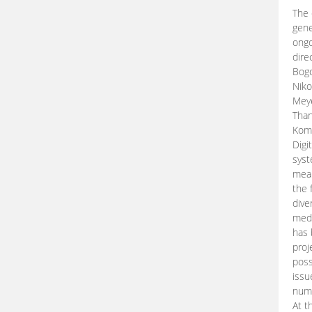
The 
gene
ongo
dire
Bogd
Niko
Meye
Than
Kom
Digi
syst
mean
the 
dive
medi
has 
proj
poss
issu
nume
At t