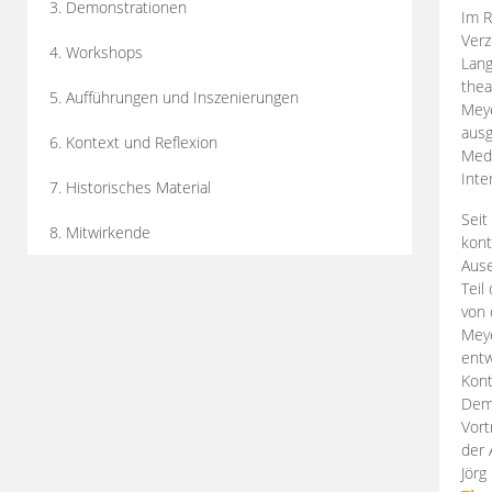
3. Demonstrationen
Im R
Verz
4. Workshops
Lang
thea
5. Aufführungen und Inszenierungen
Mey
ausg
6. Kontext und Reflexion
Medi
Inte
7. Historisches Material
Seit
8. Mitwirkende
kont
Aus
Teil
von 
Meye
entw
Kont
Demo
Vort
der 
Jörg