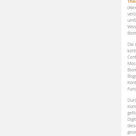
The
(Ale
verö
umfa
Wiss
Biom
Die 
kont
Cent
Mosk
Biom
Bogd
Kont
Fund
Durc
Komp
gefö
Digi
dies
gesi