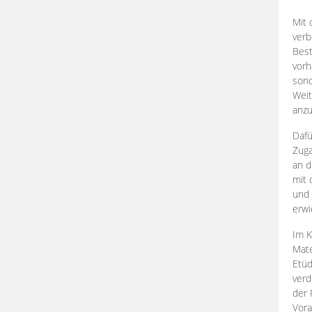
Mit 
verb
Best
vorh
son
Weit
anzu
Dafü
Zuga
an d
mit 
und 
erwi
Im K
Mate
Etü
verd
der 
Vora