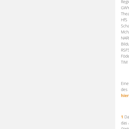
Regi
GW
Thea
HfS
Scha
Mch
NA
Bil
RSF
Föde
TI
Eine
des 
hier
1
Da
das
Digi