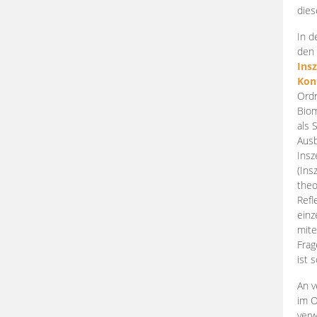
dies
In d
den 
Ins
Kon
Ordn
Biom
als 
Ausb
Insz
(Ins
theo
Refl
einz
mite
Frag
ist 
An v
im O
verw