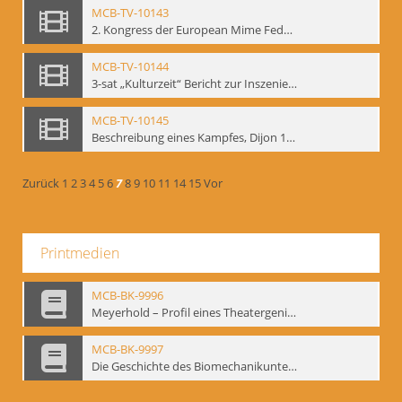
MCB-TV-10143
2. Kongress der European Mime Federation: „Rekonstruktion/Innovation“, Berlin Mai 1993. Dokumentation der Konferenzaktivitäten - Interne Signatur: BM-vid-70
MCB-TV-10144
3-sat „Kulturzeit“ Bericht zur Inszenierung „Mann ist Mann“ von Thomas Ostermeier und Gennadij Bogdanow - Interne Signatur: BM-vid-80
MCB-TV-10145
Beschreibung eines Kampfes, Dijon 1998. nach Kafka - Interne Signatur: BM-vid-81
Zurück
1
2
3
4
5
6
7
8
9
10
11
14
15
Vor
Printmedien
MCB-BK-9996
Meyerhold – Profil eines Theatergenies. Vortrag. Arbeitsdemonstration - interne Signatur: BM-prt-203
MCB-BK-9997
Die Geschichte des Biomechanikunterrichts im Theater der Satire - interne Signatur: BM-prt-204