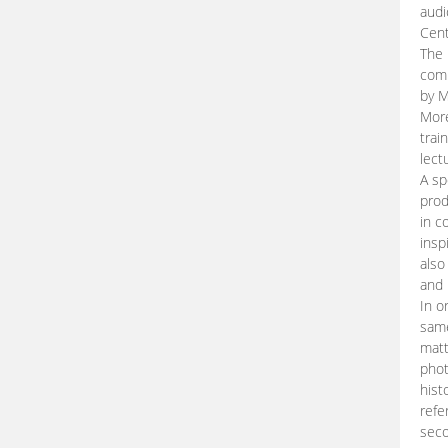
audi
Cent
The 
comp
by M
More
trai
lect
A sp
prod
in c
insp
also
and 
In o
same
matt
phot
hist
refe
seco