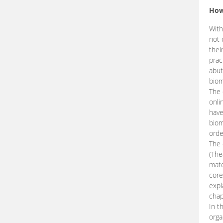
How
With
not 
thei
prac
abut
biom
The 
onli
have
biom
orde
The
(The
mate
core
expl
chap
In t
orga