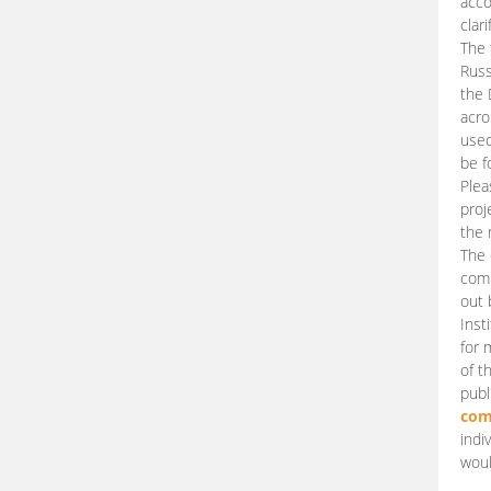
acco
clari
The 
Russ
the 
acro
used
be f
Plea
proj
the 
The 
comm
out 
Inst
for 
of t
publ
com
indi
woul