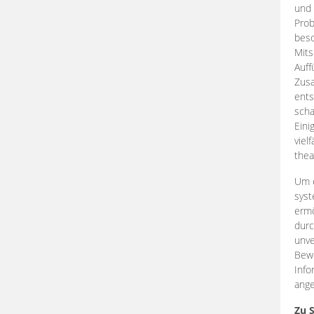
und 
Prob
beso
Mits
Auff
Zus
ents
scha
Eini
viel
thea
Um e
syst
ermö
durc
unve
Bewe
Info
ange
Zu 