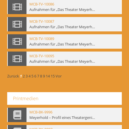
MCB-TV-10086
Aufnahmen für „Das Theater Meyerholds und die Biomechanik“ (2). Demonstration der Etüde „Die Ohrfeige“ in verschiedenen Variationen, Ausschnitt 1 - Interne Signatur: BM-vid-2_A1
MCB-TV-10087
Aufnahmen für „Das Theater Meyerholds und die Biomechanik“ (2). Demonstration der Etüde „Die Ohrfeige“ in verschiedenen Variationen, Ausschnitt 2 - Interne Signatur: BM-vid-2_A2
MCB-TV-10089
Aufnahmen für „Das Theater Meyerholds und die Biomechanik“ (3). Etüde „Der Dolchstoß“, Ausschnitt 1 - Interne Signatur: BM-vid-3_A1
MCB-TV-10095
Aufnahmen für „Das Theater Meyerholds und die Biomechanik“ (6). Biomechanische Grundelemente und szenische Umsetzung, Ausschnitt 1 - Interne Signatur: BM-vid-6_A1
Zurück
1
2
3
4
5
6
7
8
9
14
15
Vor
Printmedien
MCB-BK-9996
Meyerhold – Profil eines Theatergenies. Vortrag. Arbeitsdemonstration - interne Signatur: BM-prt-203