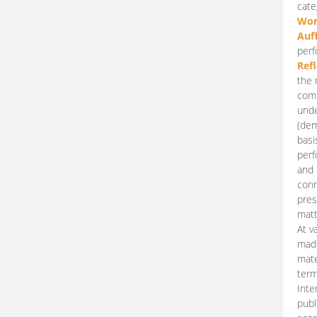
cate
Wor
Auf
perf
Ref
the 
comp
unde
(dem
basi
perf
and 
conn
pres
matt
At v
made
mate
term
Inte
publ