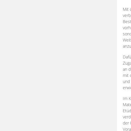
Mit 
verb
Best
vorh
son
Weit
anzu
Dafü
Zuga
an d
mit 
und 
erwi
Im K
Mate
Etü
verd
der 
Vora