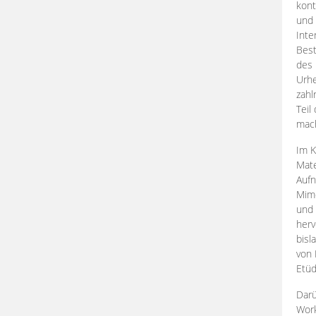
kont
und 
Inte
Best
des 
Urhe
zahl
Teil
mac
Im K
Mate
Aufn
Mime
und
herv
bisl
von 
Etüd
Darü
Work