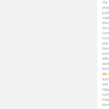
The 
proj
publ
mate
Wsew
Sinc
Cent
Inst
prac
biom
exam
diff
work
fort
die
auth
well
rega
syst
expe
biom