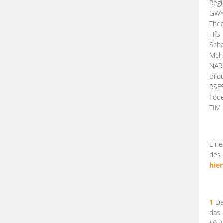
Regi
GW
Thea
HfS
Scha
Mch
NA
Bil
RSF
Föde
TI
Eine
des 
hier
1
Da
das
Digi