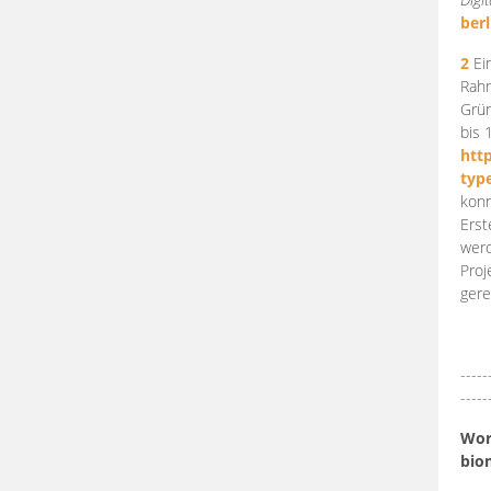
berl
2
Ein
Rahm
Grün
bis 
htt
typ
konn
Erst
werd
Proj
gere
-----
-----
Work
bio