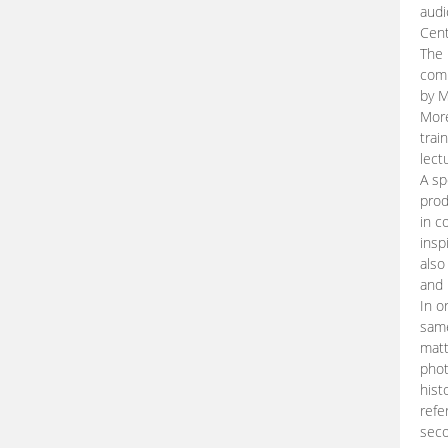
audi
Cent
The 
comp
by M
More
trai
lect
A sp
prod
in c
insp
also
and 
In o
same
matt
phot
hist
refe
seco