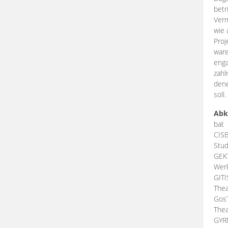
betr
Verm
wie 
Proj
ware
enga
zahl
dene
soll.
Abk
bat
CIS
Stud
GEK
Werk
GIT
Thea
Gos
Thea
GY