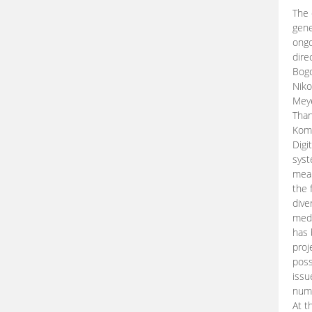
The 
gene
ongo
dire
Bogd
Niko
Meye
Than
Kom
Digi
syst
mean
the 
dive
medi
has 
proj
poss
issu
nume
At t