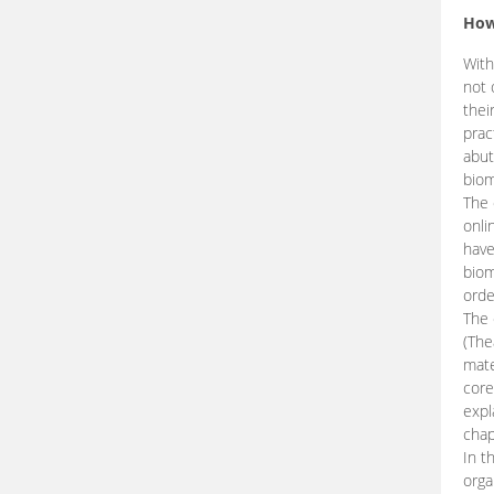
How
With
not 
thei
prac
abut
biom
The 
onli
have
biom
orde
The
(The
mate
core
expl
chap
In t
orga