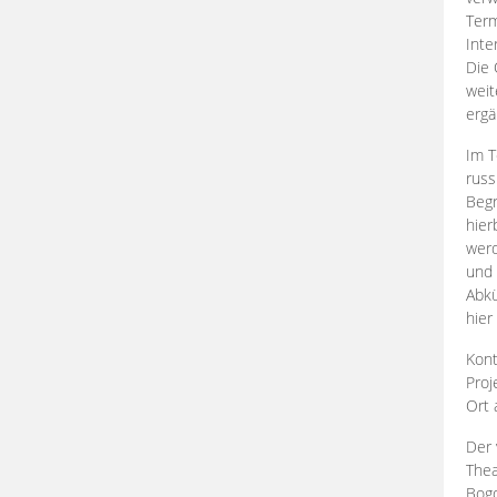
Term
Inte
Die 
weit
ergä
Im T
russ
Begr
hier
werd
und 
Abkü
hier
Kont
Proj
Ort
Der 
Thea
Bogd