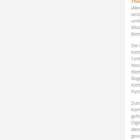
The
(Ale
verö
umfa
Wiss
Biom
Die 
kont
Cent
Mosk
Biom
Bogd
Kont
Fund
Durc
Komp
gefö
Digi
dies
gesi