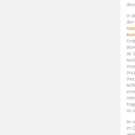
dies
In d
den 
Ins
Kon
Ordn
Biom
als 
Ausb
Insz
(Ins
theo
Refl
einz
mite
Frag
ist 
An v
im O
verw