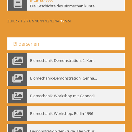
MCB-BK-9997
Die Geschichte des Biomechanikunterrichts im Theater der Satire - interne Signatur: BM-prt-204
Zurück
1
2
7
8
9
10
11
12
13
14
15
Vor
Bilderserien
Biomechanik-Demonstration, 2. Kongress der EMF, Mai 1995
Biomechanik-Demonstration, Gennadij Bogdanow im Berliner Ensemble, 04.10.1991
Biomechanik-Workshop mit Gennadij Nikolajewitsch Bogdanow im Mime Centrum Berlin, 1991
Biomechanik-Workshop, Berlin 1996
Demonstration der Etüde „Der Schuss mit dem Bogen“ durch Gennadij Nikolajewitsch Bogdanow, Berlin 1991