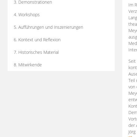
3. Demonstrationen
Im R
Verz
4. Workshops
Lang
thea
5. Aufführungen und Inszenierungen
Mey
ausg
6. Kontext und Reflexion
Medi
Inte
7. Historisches Material
Seit
8. Mitwirkende
kont
Aus
Teil
von 
Meye
entw
Kont
Demo
Vort
der 
Jörg