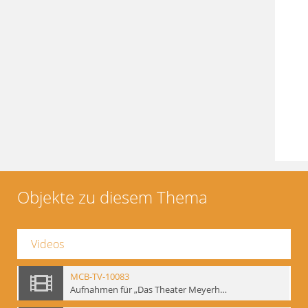
Objekte zu diesem Thema
Videos
MCB-TV-10083
Aufnahmen für „Das Theater Meyerholds und die Biomechanik“ (1). Demonstration der Etüde „Die Ohrfeige“ in verschiedenen Variationen, Ausschnitt 1 - Interne Signatur: BM-vid-1_A1