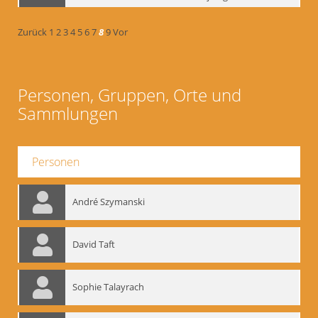
Zurück
1
2
3
4
5
6
7
8
9
Vor
Personen, Gruppen, Orte und
Sammlungen
Personen
André Szymanski
David Taft
Sophie Talayrach