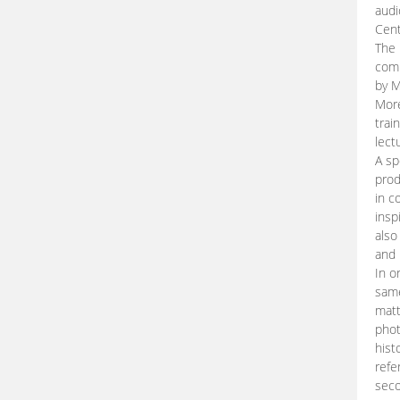
audi
Cent
The 
comp
by M
More
trai
lect
A sp
prod
in c
insp
also
and 
In o
same
matt
phot
hist
refe
seco