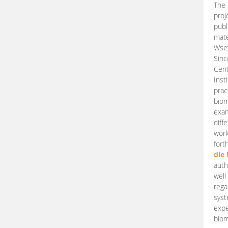
The 
proj
publ
mate
Wsew
Sinc
Cent
Inst
prac
biom
exam
diff
work
fort
die
auth
well
rega
syst
expe
biom