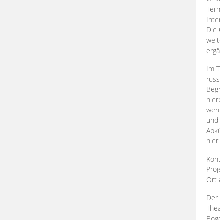
Term
Inte
Die 
weit
ergä
Im T
russ
Begr
hier
werd
und 
Abkü
hier
Kont
Proj
Ort
Der 
Thea
Bogd