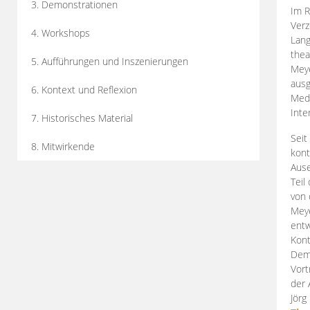
3. Demonstrationen
Im R
Verz
4. Workshops
Lang
thea
5. Aufführungen und Inszenierungen
Mey
ausg
6. Kontext und Reflexion
Medi
Inte
7. Historisches Material
Seit
8. Mitwirkende
kont
Aus
Teil
von 
Meye
entw
Kont
Demo
Vort
der 
Jörg