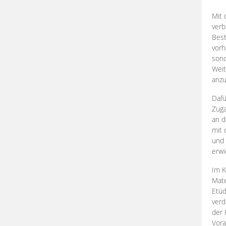
Mit 
verb
Best
vorh
son
Weit
anzu
Dafü
Zuga
an d
mit 
und 
erwi
Im K
Mate
Etü
verd
der 
Vora