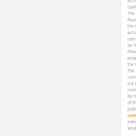
acco
clari
The 
Russ
the 
acro
used
be f
Plea
proj
the 
The 
comm
out 
Inst
for 
of t
publ
com
indi
woul