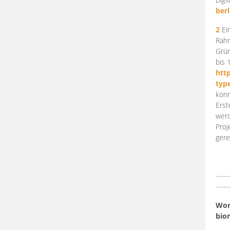
berl
2
Ein
Rahm
Grün
bis 
htt
typ
konn
Erst
werd
Proj
gere
-----
-----
Work
bio