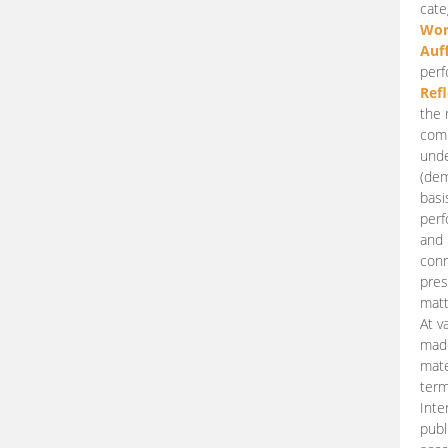
cate
Wor
Auf
perf
Ref
the 
comp
unde
(dem
basi
perf
and 
conn
pres
matt
At v
made
mate
term
Inte
publ