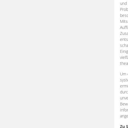
und 
Prob
beso
Mits
Auff
Zus
ents
scha
Eini
viel
thea
Um e
syst
ermö
durc
unve
Bewe
Info
ange
Zu 