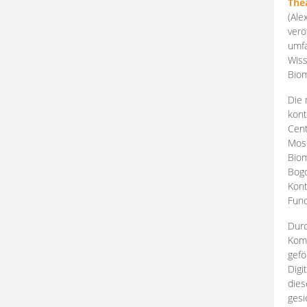
The
(Ale
verö
umfa
Wiss
Biom
Die 
kont
Cent
Mosk
Biom
Bogd
Kont
Fund
Durc
Komp
gefö
Digi
dies
gesi