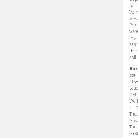
betr
Verm
wie 
Proj
ware
enga
zahl
dene
soll.
Abk
bat
CIS
Stud
GEK
Werk
GIT
Thea
Gos
Thea
GY