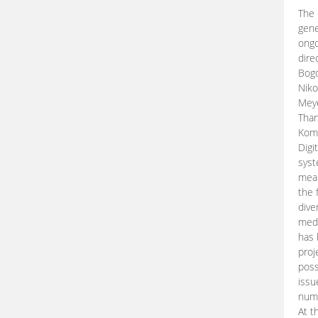
The 
gene
ongo
dire
Bogd
Niko
Meye
Than
Kom
Digi
syst
mean
the 
dive
medi
has 
proj
poss
issu
nume
At t