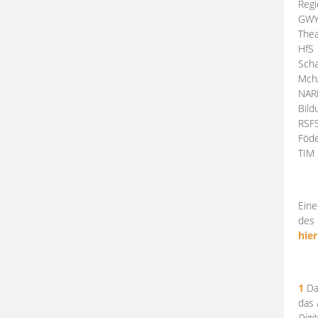
Regi
GW
Thea
HfS
Scha
Mch
NA
Bil
RSF
Föde
TI
Eine
des 
hier
1
Da
das
Digi