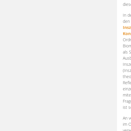
dies
In d
den 
Ins
Kon
Ordn
Biom
als 
Ausb
Insz
(Ins
theo
Refl
einz
mite
Frag
ist 
An v
im O
verw