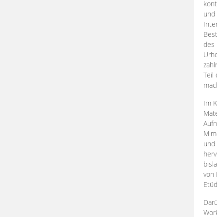
kont
und 
Inte
Best
des 
Urhe
zahl
Teil
mac
Im K
Mate
Aufn
Mime
und
herv
bisl
von 
Etüd
Darü
Work