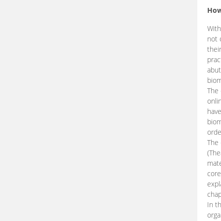
How
With
not 
thei
prac
abut
biom
The 
onli
have
biom
orde
The
(The
mate
core
expl
chap
In t
orga