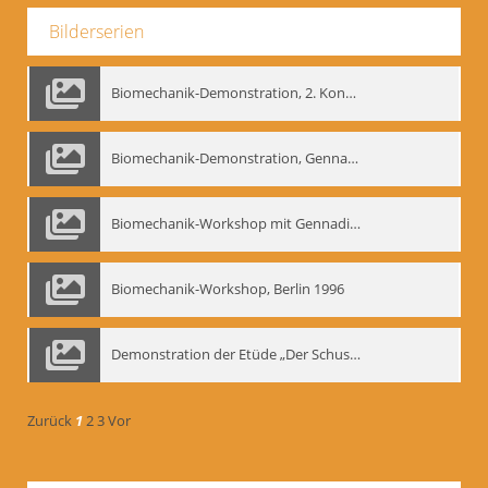
Bilderserien
Biomechanik-Demonstration, 2. Kongress der EMF, Mai 1995
Biomechanik-Demonstration, Gennadij Bogdanow im Berliner Ensemble, 04.10.1991
Biomechanik-Workshop mit Gennadij Nikolajewitsch Bogdanow im Mime Centrum Berlin, 1991
Biomechanik-Workshop, Berlin 1996
Demonstration der Etüde „Der Schuss mit dem Bogen“ durch Gennadij Nikolajewitsch Bogdanow, Berlin 1991
Zurück
1
2
3
Vor