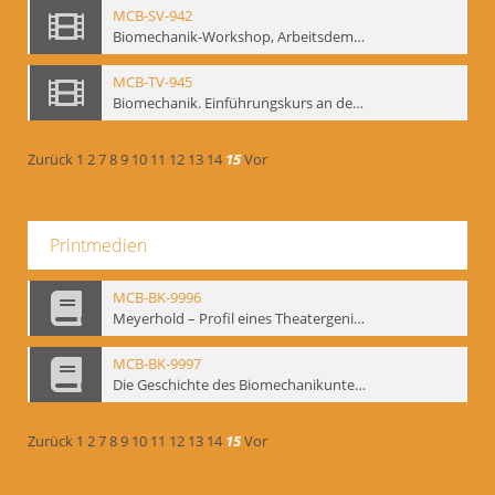
MCB-SV-942
Biomechanik-Workshop, Arbeitsdemonstration in der Staatsoper unter den Linden 2002
MCB-TV-945
Biomechanik. Einführungskurs an der HfS "Ernst Busch" 1995 (Vorarbeiten zu den Inszenierungen von T. Ostermeier u. Chr. v. Treskow). Teil 2
Zurück
1
2
7
8
9
10
11
12
13
14
15
Vor
Printmedien
MCB-BK-9996
Meyerhold – Profil eines Theatergenies. Vortrag. Arbeitsdemonstration - interne Signatur: BM-prt-203
MCB-BK-9997
Die Geschichte des Biomechanikunterrichts im Theater der Satire - interne Signatur: BM-prt-204
Zurück
1
2
7
8
9
10
11
12
13
14
15
Vor