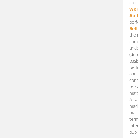
cate
Wor
Auf
perf
Ref
the 
comp
unde
(dem
basi
perf
and 
conn
pres
matt
At v
made
mate
term
Inte
publ