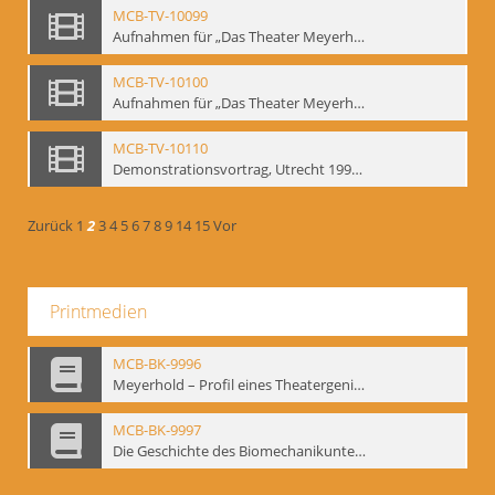
MCB-TV-10099
Aufnahmen für „Das Theater Meyerholds und die Biomechanik“ (7). Biomechanische Etüden – Detailstudien, Ausschnitt 2 - Interne Signatur: BM-vid-7_A2
MCB-TV-10100
Aufnahmen für „Das Theater Meyerholds und die Biomechanik“ (7). Biomechanische Etüden – Detailstudien, Ausschnitt 3 - Interne Signatur: BM-vid-7_A3
MCB-TV-10110
Demonstrationsvortrag, Utrecht 1991 (1) - Interne Signatur: BM-vid-17
Zurück
1
2
3
4
5
6
7
8
9
14
15
Vor
Printmedien
MCB-BK-9996
Meyerhold – Profil eines Theatergenies. Vortrag. Arbeitsdemonstration - interne Signatur: BM-prt-203
MCB-BK-9997
Die Geschichte des Biomechanikunterrichts im Theater der Satire - interne Signatur: BM-prt-204