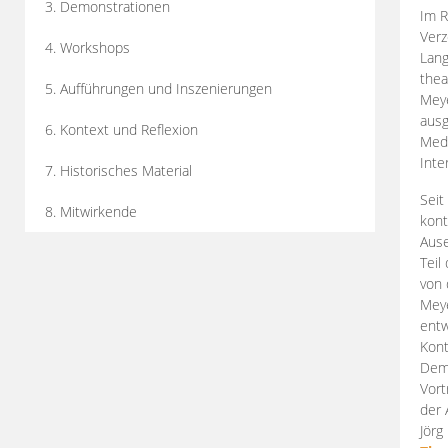
3. Demonstrationen
Im R
Verz
4. Workshops
Lang
thea
5. Aufführungen und Inszenierungen
Mey
ausg
6. Kontext und Reflexion
Medi
Inte
7. Historisches Material
Seit
8. Mitwirkende
kont
Aus
Teil
von 
Meye
entw
Kont
Demo
Vort
der 
Jörg