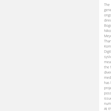
The 
gene
ongo
dire
Bogd
Niko
Meye
Than
Kom
Digi
syst
mean
the 
dive
medi
has 
proj
poss
issu
nume
At t