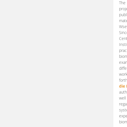
The 
proj
publ
mate
Wsew
Sinc
Cent
Inst
prac
biom
exam
diff
work
fort
die
auth
well
rega
syst
expe
biom