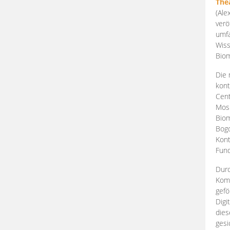
The
(Ale
verö
umfa
Wiss
Biom
Die 
kont
Cent
Mosk
Biom
Bogd
Kont
Fund
Durc
Komp
gefö
Digi
dies
gesi