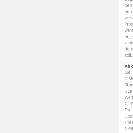
betr
Verm
wie 
Proj
ware
enga
zahl
dene
soll.
Abk
bat
CIS
Stud
GEK
Werk
GIT
Thea
Gos
Thea
GY