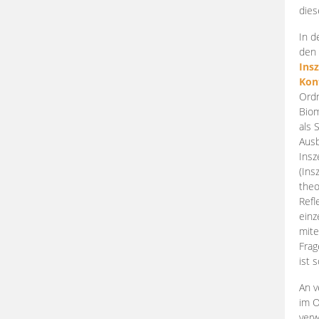
dies
In d
den 
Ins
Kon
Ordn
Biom
als 
Ausb
Insz
(Ins
theo
Refl
einz
mite
Frag
ist 
An v
im O
verw