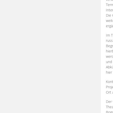
Term
Inte
Die 
weit
ergä
Im T
russ
Begr
hier
werd
und 
Abkü
hier
Kont
Proj
Ort
Der 
Thea
Bogd