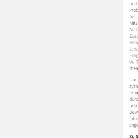
und 
Prob
beso
Mits
Auff
Zus
ents
scha
Eini
viel
thea
Um e
syst
ermö
durc
unve
Bewe
Info
ange
Zu 