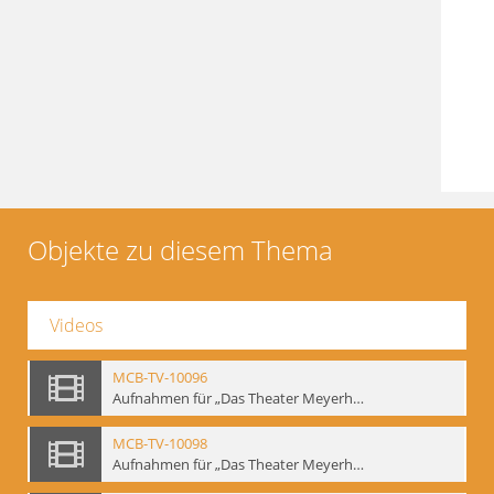
Objekte zu diesem Thema
Videos
MCB-TV-10096
Aufnahmen für „Das Theater Meyerholds und die Biomechanik“ (6). Biomechanische Grundelemente und szenische Umsetzung, Ausschnitt 2 - Interne Signatur: BM-vid-6_A2
MCB-TV-10098
Aufnahmen für „Das Theater Meyerholds und die Biomechanik“ (7). Biomechanische Etüden – Detailstudien, Ausschnitt 1 - Interne Signatur: BM-vid-7_A1