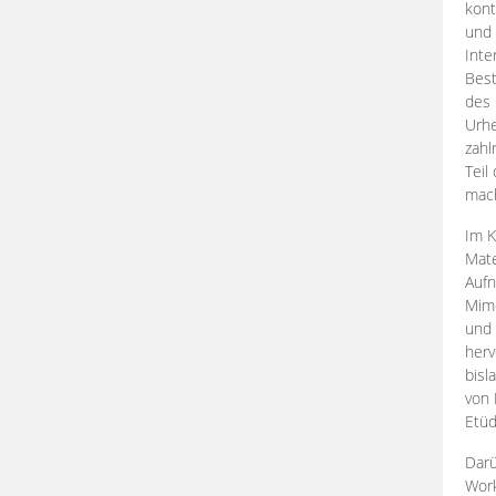
kont
und 
Inte
Best
des 
Urhe
zahl
Teil
mac
Im K
Mate
Aufn
Mime
und
herv
bisl
von 
Etüd
Darü
Work