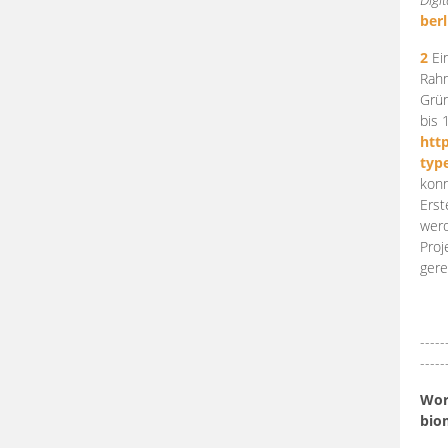
berl
2
Ein
Rahm
Grün
bis 
htt
typ
konn
Erst
werd
Proj
gere
-----
-----
Work
bio