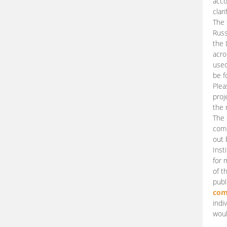
acco
clari
The 
Russ
the 
acro
used
be f
Plea
proj
the 
The 
comm
out 
Inst
for 
of t
publ
com
indi
woul