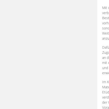
Mit 
verb
Best
vorh
son
Weit
anzu
Dafü
Zuga
an d
mit 
und 
erwi
Im K
Mate
Etü
verd
der 
Vora