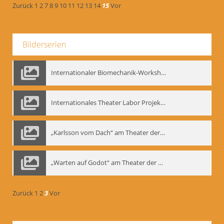
Zurück
1
2
7
8
9
10
11
12
13
14
15
Vor
Bilderserien
Internationaler Biomechanik-Workshop, Moskau 1993
Internationales Theater Labor Projekt: Play Don Juan
„Karlsson vom Dach“ am Theater der Satire, Moskau 1985
„Warten auf Godot“ am Theater der Saire, Moskau 1980er
Zurück
1
2
3
Vor