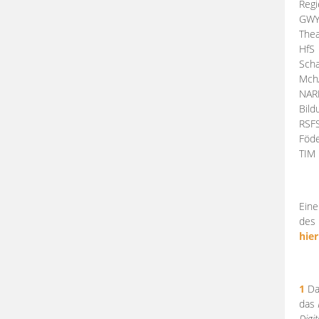
Regi
GW
Thea
HfS
Scha
Mch
NA
Bil
RSF
Föde
TI
Eine
des 
hier
1
Da
das
Digi