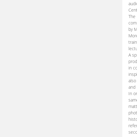
audi
Cent
The 
comp
by M
More
trai
lect
A sp
prod
in c
insp
also
and 
In o
same
matt
phot
hist
refe
seco