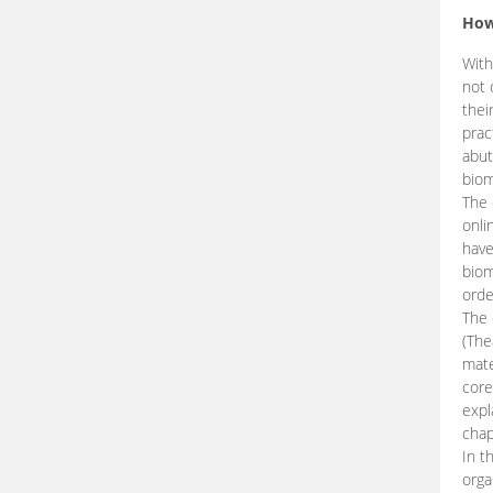
How
With
not 
thei
prac
abut
biom
The 
onli
have
biom
orde
The
(The
mate
core
expl
chap
In t
orga