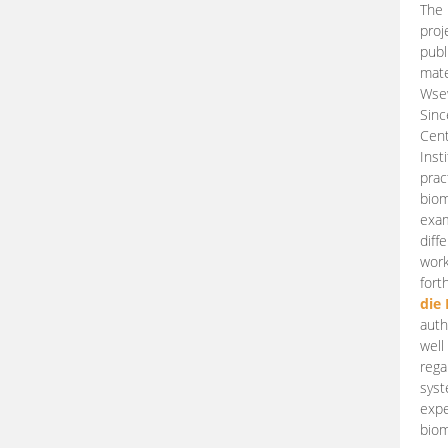
The 
proj
publ
mate
Wsew
Sinc
Cent
Inst
prac
biom
exam
diff
work
fort
die
auth
well
rega
syst
expe
biom