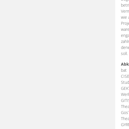
betr
Verm
wie 
Proj
ware
enga
zahl
dene
soll.
Abk
bat
CIS
Stud
GEK
Werk
GIT
Thea
Gos
Thea
GY