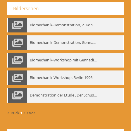
Bilderserien
Biomechanik-Demonstration, 2. Kongress der EMF, Mai 1995
Biomechanik-Demonstration, Gennadij Bogdanow im Berliner Ensemble, 04.10.1991
Biomechanik-Workshop mit Gennadij Nikolajewitsch Bogdanow im Mime Centrum Berlin, 1991
Biomechanik-Workshop, Berlin 1996
Demonstration der Etüde „Der Schuss mit dem Bogen“ durch Gennadij Nikolajewitsch Bogdanow, Berlin 1991
Zurück
1
2
3
Vor