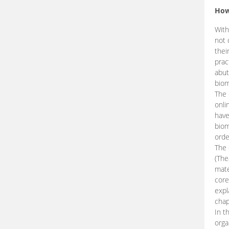
How
With
not 
thei
prac
abut
biom
The 
onli
have
biom
orde
The
(The
mate
core
expl
chap
In t
orga