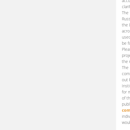
acco
clari
The 
Russ
the 
acro
used
be f
Plea
proj
the 
The 
comm
out 
Inst
for 
of t
publ
com
indi
woul