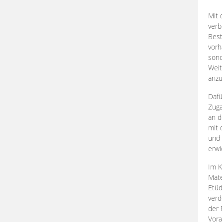
Mit 
verb
Best
vorh
son
Weit
anzu
Dafü
Zuga
an d
mit 
und 
erwi
Im K
Mate
Etü
verd
der 
Vora