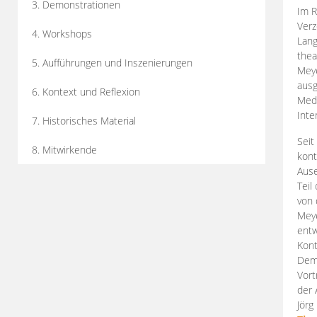
3. Demonstrationen
Im R
Verz
4. Workshops
Lang
thea
5. Aufführungen und Inszenierungen
Mey
ausg
6. Kontext und Reflexion
Medi
Inte
7. Historisches Material
Seit
8. Mitwirkende
kont
Aus
Teil
von 
Meye
entw
Kont
Demo
Vort
der 
Jörg