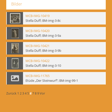
Bilder
MCB-IMG-10419
Stella Duff; BM-img-3-8c
MCB-IMG-10420
Stella Duff; BM-img-3-9a
MCB-IMG-10421
Stella Duff; BM-img-3-9b
MCB-IMG-10422
Stella Duff; BM-img-3-10
MCB-IMG-11765
Etüde „Der Steinwurf“; BM-img-99-1
Zurück
1
2
3
4
5
6
7
8
9
Vor