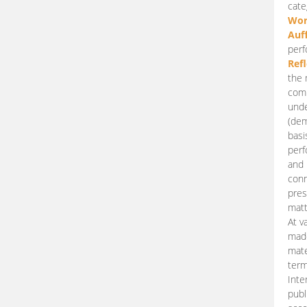
cate
Wor
Auf
perf
Ref
the 
comp
unde
(dem
basi
perf
and 
conn
pres
matt
At v
made
mate
term
Inte
publ