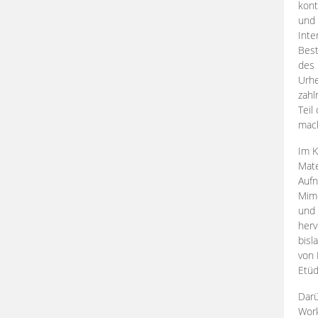
kont
und 
Inte
Best
des 
Urhe
zahl
Teil
mac
Im K
Mate
Aufn
Mime
und
herv
bisl
von 
Etüd
Darü
Work