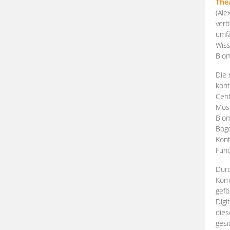
The
(Ale
verö
umfa
Wiss
Biom
Die 
kont
Cent
Mosk
Biom
Bogd
Kont
Fund
Durc
Komp
gefö
Digi
dies
gesi