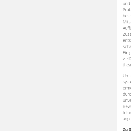
und 
Prob
beso
Mits
Auff
Zus
ents
scha
Eini
viel
thea
Um e
syst
ermö
durc
unve
Bewe
Info
ange
Zu 