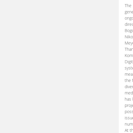
The 
gene
ongo
dire
Bogd
Niko
Meye
Than
Kom
Digi
syst
mean
the 
dive
medi
has 
proj
poss
issu
nume
At t