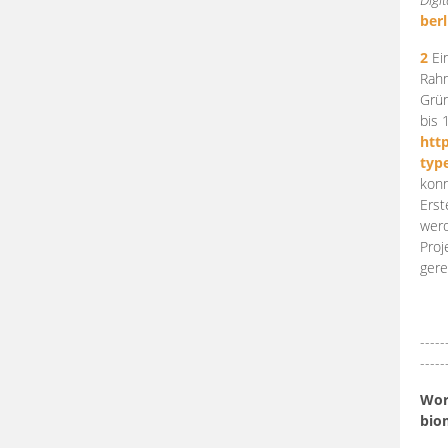
berl
2
Ein
Rahm
Grün
bis 
htt
typ
konn
Erst
werd
Proj
gere
-----
-----
Work
bio