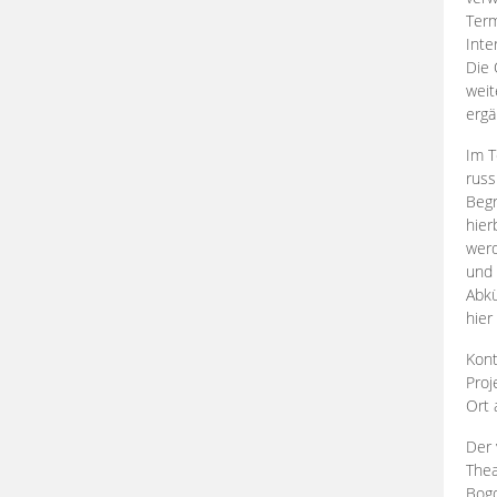
Term
Inte
Die 
weit
ergä
Im T
russ
Begr
hier
werd
und 
Abkü
hier
Kont
Proj
Ort
Der 
Thea
Bogd