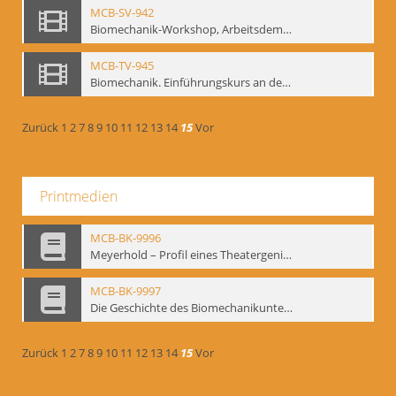
MCB-SV-942
Biomechanik-Workshop, Arbeitsdemonstration in der Staatsoper unter den Linden 2002
MCB-TV-945
Biomechanik. Einführungskurs an der HfS "Ernst Busch" 1995 (Vorarbeiten zu den Inszenierungen von T. Ostermeier u. Chr. v. Treskow). Teil 2
Zurück
1
2
7
8
9
10
11
12
13
14
15
Vor
Printmedien
MCB-BK-9996
Meyerhold – Profil eines Theatergenies. Vortrag. Arbeitsdemonstration - interne Signatur: BM-prt-203
MCB-BK-9997
Die Geschichte des Biomechanikunterrichts im Theater der Satire - interne Signatur: BM-prt-204
Zurück
1
2
7
8
9
10
11
12
13
14
15
Vor