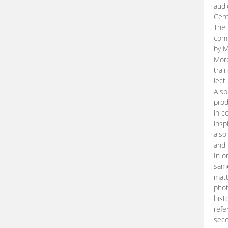
audi
Cent
The 
comp
by M
More
trai
lect
A sp
prod
in c
insp
also
and 
In o
same
matt
phot
hist
refe
seco