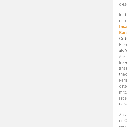
dies
In d
den 
Ins
Kon
Ordn
Biom
als 
Ausb
Insz
(Ins
theo
Refl
einz
mite
Frag
ist 
An v
im O
verw