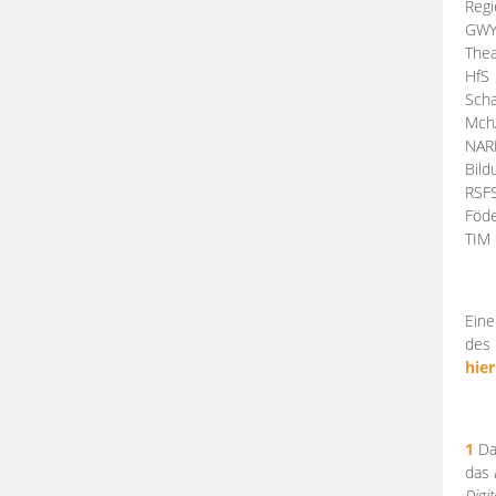
Regi
GW
Thea
HfS
Scha
Mch
NA
Bil
RSF
Föde
TI
Eine
des 
hier
1
Da
das
Digi