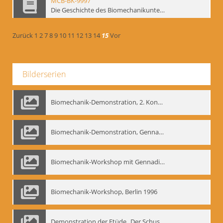
MCB-BK-9997
Die Geschichte des Biomechanikunterrichts im Theater der Satire - interne Signatur: BM-prt-204
Zurück
1
2
7
8
9
10
11
12
13
14
15
Vor
Bilderserien
Biomechanik-Demonstration, 2. Kongress der EMF, Mai 1995
Biomechanik-Demonstration, Gennadij Bogdanow im Berliner Ensemble, 04.10.1991
Biomechanik-Workshop mit Gennadij Nikolajewitsch Bogdanow im Mime Centrum Berlin, 1991
Biomechanik-Workshop, Berlin 1996
Demonstration der Etüde „Der Schuss mit dem Bogen“ durch Gennadij Nikolajewitsch Bogdanow, Berlin 1991