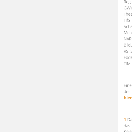
Regi
GW
Thea
HfS
Scha
Mch
NA
Bil
RSF
Föde
TI
Eine
des 
hier
1
Da
das
Digi