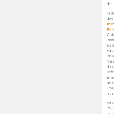
dies
In d
den 
Ins
Kon
Ordn
Biom
als 
Ausb
Insz
(Ins
theo
Refl
einz
mite
Frag
ist 
An v
im O
verw