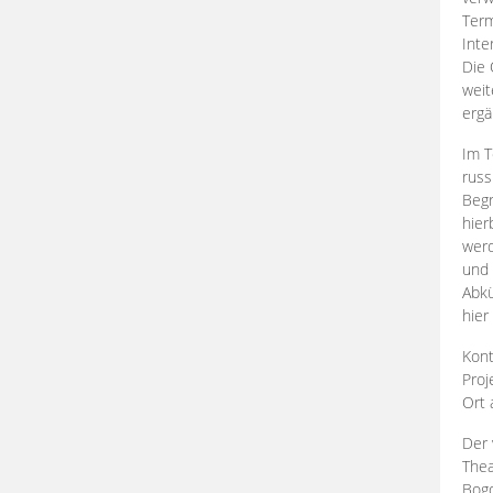
Term
Inte
Die 
weit
ergä
Im T
russ
Begr
hier
werd
und 
Abkü
hier
Kont
Proj
Ort
Der 
Thea
Bogd