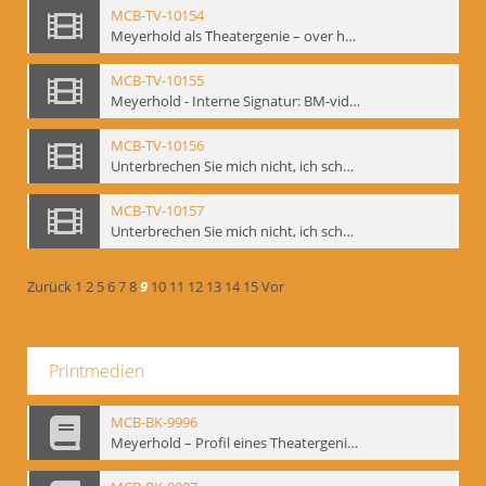
MCB-TV-10154
Meyerhold als Theatergenie – over het mechanik van de acteursexpressie, Ausschnitt 5 - Interne Signatur: BM-vid-108_A5
MCB-TV-10155
Meyerhold - Interne Signatur: BM-vid-116
MCB-TV-10156
Unterbrechen Sie mich nicht, ich schweige!, Berlin 2006 - Interne Signatur: BM-vid-126
MCB-TV-10157
Unterbrechen Sie mich nicht, ich schweige!, Berlin 2006 - Interne Signatur: BM-vid-127
Zurück
1
2
5
6
7
8
9
10
11
12
13
14
15
Vor
Printmedien
MCB-BK-9996
Meyerhold – Profil eines Theatergenies. Vortrag. Arbeitsdemonstration - interne Signatur: BM-prt-203