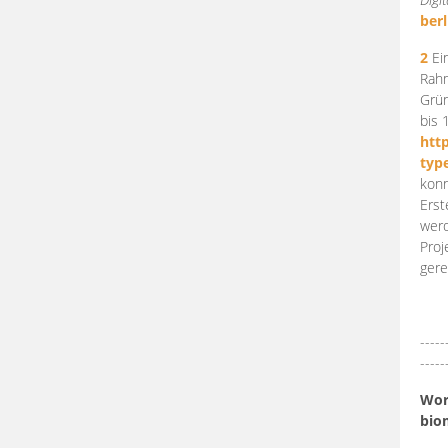
berl
2
Ein
Rahm
Grün
bis 
htt
typ
konn
Erst
werd
Proj
gere
-----
-----
Work
bio