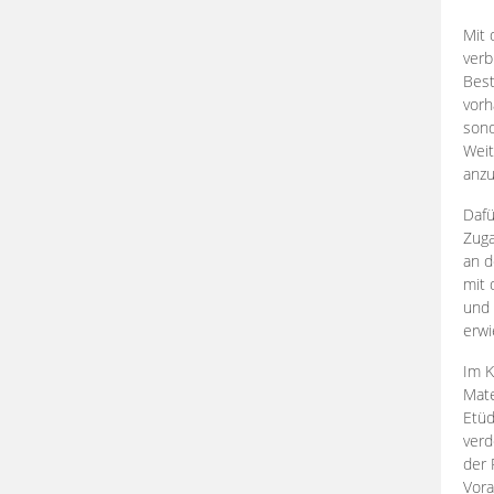
Mit 
verb
Best
vorh
son
Weit
anzu
Dafü
Zuga
an d
mit 
und 
erwi
Im K
Mate
Etü
verd
der 
Vora