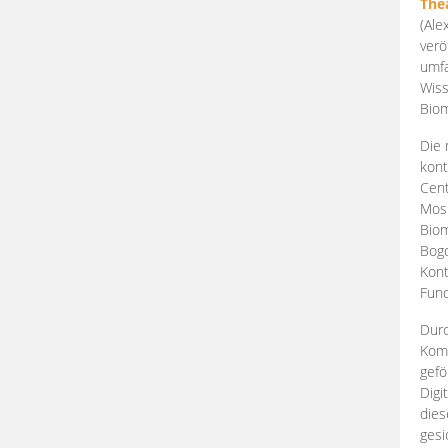
The
(Ale
verö
umfa
Wiss
Biom
Die 
kont
Cent
Mosk
Biom
Bogd
Kont
Fund
Durc
Komp
gefö
Digi
dies
gesi