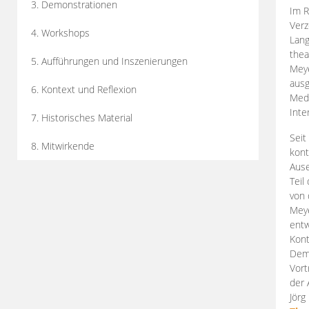
3. Demonstrationen
Im R
Verz
4. Workshops
Lang
thea
5. Aufführungen und Inszenierungen
Mey
ausg
6. Kontext und Reflexion
Medi
Inte
7. Historisches Material
Seit
8. Mitwirkende
kont
Aus
Teil
von 
Meye
entw
Kont
Demo
Vort
der 
Jörg