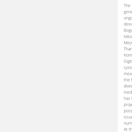
The 
gene
ongo
dire
Bogd
Niko
Meye
Than
Kom
Digi
syst
mean
the 
dive
medi
has 
proj
poss
issu
nume
At t