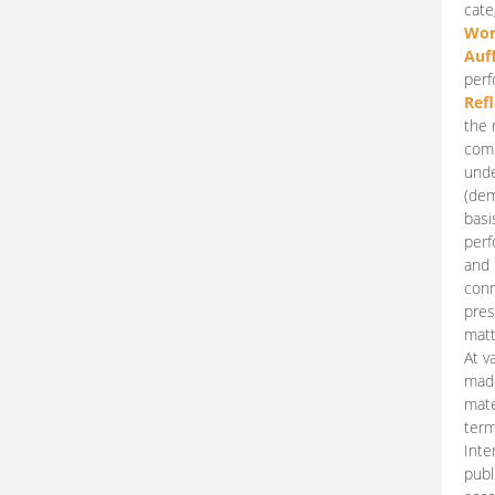
cate
Wor
Auf
perf
Ref
the 
comp
unde
(dem
basi
perf
and 
conn
pres
matt
At v
made
mate
term
Inte
publ