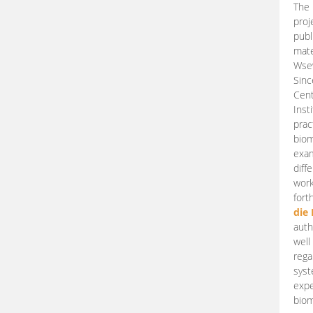
The 
proj
publ
mate
Wsew
Sinc
Cent
Inst
prac
biom
exam
diff
work
fort
die
auth
well
rega
syst
expe
biom