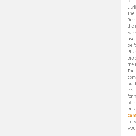
acco
clari
The 
Russ
the 
acro
used
be f
Plea
proj
the 
The 
comm
out 
Inst
for 
of t
publ
com
indi
woul