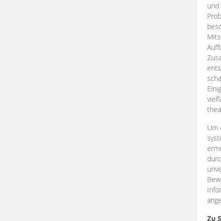
und 
Prob
beso
Mits
Auff
Zus
ents
scha
Eini
viel
thea
Um e
syst
ermö
durc
unve
Bewe
Info
ange
Zu 