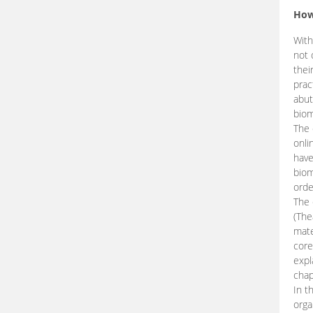
How
With
not 
thei
prac
abut
biom
The 
onli
have
biom
orde
The
(The
mate
core
expl
chap
In t
orga