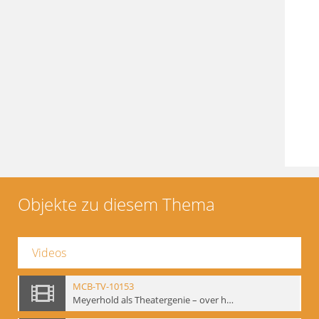
Objekte zu diesem Thema
Videos
MCB-TV-10153
Meyerhold als Theatergenie – over het mechanik van de acteursexpressie, Ausschnitt 4 - Interne Signatur: BM-vid-108_A4