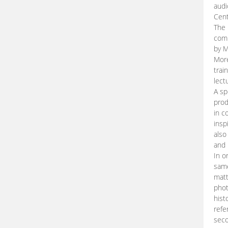
audi
Cent
The 
comp
by M
More
trai
lect
A sp
prod
in c
insp
also
and 
In o
same
matt
phot
hist
refe
seco