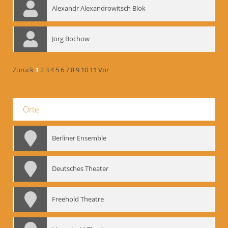
Alexandr Alexandrowitsch Blok
Jörg Bochow
Zurück
1
2
3
4
5
6
7
8
9
10
11
Vor
Orte
Berliner Ensemble
Deutsches Theater
Freehold Theatre