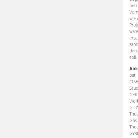
betr
Verm
wie 
Proj
ware
enga
zahl
dene
soll.
Abk
bat
CIS
Stud
GEK
Werk
GIT
Thea
Gos
Thea
GY