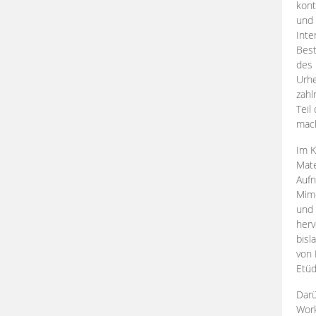
kont
und 
Inte
Best
des 
Urhe
zahl
Teil
mac
Im K
Mate
Aufn
Mime
und
herv
bisl
von 
Etüd
Darü
Work