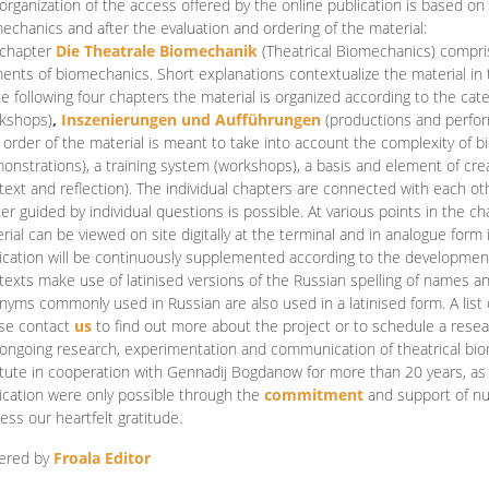
organization of the access offered by the online publication is based on
echanics and after the evaluation and ordering of the material:
 chapter
Die Theatrale Biomechanik
(Theatrical Biomechanics)
compris
ents of biomechanics. Short explanations contextualize the material in 
he following four chapters the material is organized according to the cat
kshops)
,
Inszenierungen und Aufführungen
(productions and perfo
order of the material is meant to take into account the complexity of b
onstrations), a training system (workshops), a basis and element of cr
text and reflection). The individual chapters are connected with each ot
er guided by individual questions is possible. At various points in the ch
rial can be viewed on site digitally at the terminal and in analogue form i
ication will be continuously supplemented according to the development of
texts make use of latinised versions of the Russian spelling of names 
nyms commonly used in Russian are also used in a latinised form. A list 
se contact
us
to find out more about the project or to schedule a resea
ongoing research, experimentation and communication of theatrical bi
itute in cooperation with Gennadij Bogdanow for more than 20 years, as we
ication were only possible through the
commitment
and support of nu
ess our heartfelt gratitude.
ered by
Froala Editor