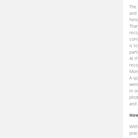
The 
and 
hims
Than
reco
comp
is t
part
At t
reco
More
A sp
were
In o
phot
and 
How
With
prac