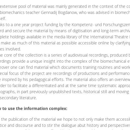
extensive pool of material was mainly generated in the context of the 
biomechanics teacher Gennadij Bogdanow, who was advised in biomechan
elf.
ks to a one year project funding by the Kompetenz- und Forschungszentru
rd and secure the material by means of digitisation and long-term archivi
lete holdings available in the media library of the International Theatre
o make as much of this material as possible accessible online by clarify
ies involved.
he core of the collection is a series of audiovisual recordings, produ
rdings provide a unique insight into the complex of the biomechanical 
over one can find material which documents training routines and works
ecial focus of the project are recordings of productions and performan
 inspired by his pedagogical efforts. The material also offers an overvie
rder to facilitate a differentiated and at the same time systematic appro
ographs, in part previously unpublished texts, historical still and movin
secondary literature.
 to use the information complex:
 the publication of the material we hope to not only make them access
tice and discourse and to stir the dialogue abut history and perspective