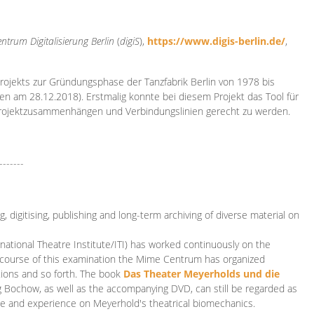
ntrum Digitalisierung
Berlin
(
digiS
),
https://www.digis-berlin.de/
,
rojekts zur Gründungsphase der Tanzfabrik Berlin von 1978 bis
en am 28.12.2018). Erstmalig konnte bei diesem Projekt das Tool für
Projektzusammenhängen und Verbindungslinien gerecht zu werden.
-------
 digitising, publishing and long-term archiving of diverse material on
ational Theatre Institute/ITI) has worked continuously on the
he course of this examination the Mime Centrum has organized
tions and so forth. The book
Das Theater Meyerholds und die
rg Bochow, as well as the accompanying DVD, can still be regarded as
e and experience on Meyerhold's theatrical biomechanics.