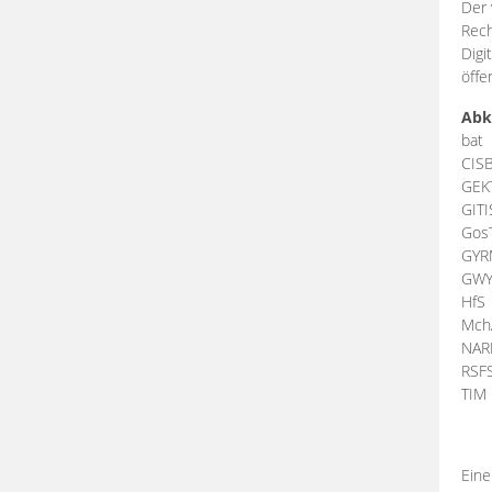
Der 
Rech
Digi
öffe
Abk
bat
CIS
GEK
GIT
Gos
GY
GW
HfS
Mch
NA
RSF
TI
Eine