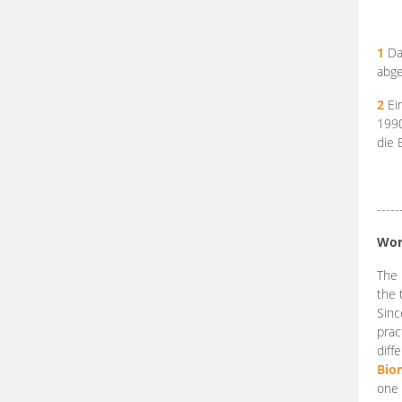
1
Da
abge
2
Ein
199
die 
-----
Wor
The 
the 
Sinc
prac
diff
Bio
one 