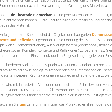
r orientiert sich die Organisation des Zugangs, den die Onlineveröffentl
Biomechanik und nach der Auswertung und Ordnung des Materials als
apite
l
Die Theatrale Biomechanik
sind jene Materialien versammelt,
eutlicht werden können. Kurze Erläuterungen der Prinzipien und der t
tieg in das Material.
en folgenden vier Kapiteln sind die Objekte den Kategorien
Demonstrat
texte und Reflexion
zugeordnet. Diese Ordnung des Materials soll d
Spielweise (Demonstrationen), Ausbildungssystem (Workshops), Inszen
theoretischer Komplex (Kontexte und Reflexionen) zu begreifen ist. Gle
inander verbunden. Ein von individuellen Fragestellungen geleiteter Einst
erschiedenen Stellen in den Kapiteln wird auf im Onlinebereich noch nic
tal am Terminal sowie analog im Archivbereich des Internationalen Theate
ichkeiten weiterer Rechteklärungen entsprechend laufend ergänzt wer
ext wird mit latinisierten Versionen der russischen Schreibweisen von N
 der Duden-Transkription. Ebenfalls werden die im Russischen üblichen
rzungsverzeichnis findet sich weiter unten hier in diesem Einstiegstext
aktieren Sie
uns
gern, um mehr über das Projekt zu erfahren oder sich