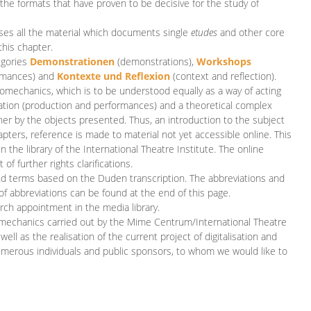
 the formats that have proven to be decisive for the study of
es all the material which documents single
etudes
and other core
this chapter.
egories
D
emonstrationen
(demonstrations),
Workshops
rmances)
and
Kontexte und Reflexion
(context and reflection).
iomechanics, which is to be understood equally as a way of acting
eation (production and performances) and a theoretical complex
her by the objects presented. Thus, an introduction to the subject
apters, reference is made to material not yet accessible online. This
n the library of the International Theatre Institute. The online
 further rights clarifications.
and terms based on the Duden transcription. The abbreviations and
of abbreviations can be found at the end of this page.
rch appointment in the media library.
omechanics carried out by the Mime Centrum/International Theatre
ll as the realisation of the current project of digitalisation and
merous individuals and public sponsors, to whom we would like to