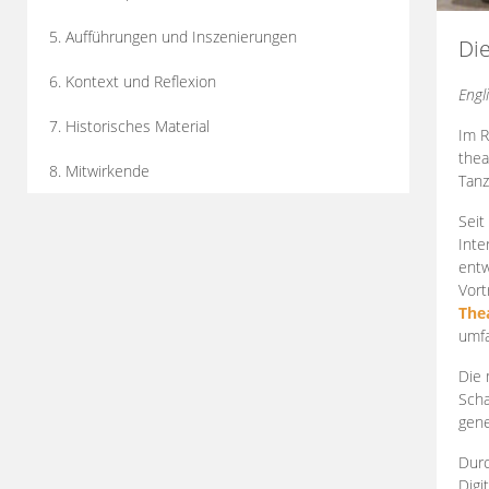
5. Aufführungen und Inszenierungen
Di
6. Kontext und Reflexion
Engl
7. Historisches Material
Im R
thea
8. Mitwirkende
Tanz
Seit
Inte
entw
Vort
The
umfa
Die 
Scha
gene
Durc
Digi