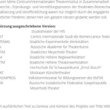
vom Mime Centrum/Internationalen Theaterinstitut in Zusammenarbeit 
erche-, Erprobungs- und Vermittlungsprozess der theatralen Biomechan
talisierung und Veröffentlichung waren nur möglich durch die engagiert
ntlicher Förderer, denen hier von ganzem Herzen gedankt werden soll.
ürzung:
ausgeschriebene Version:
Studiotheater der HfS
BIT
Centro Internazionale Studi die Biomeccanica Teatr
TEMAS
Staatliche Experimentelle Werkstätten
IS
Russische Akademie für Theaterkunst
TIM
Staatliches Meyerhold-Theater
RM
Staatliche Höhere Regiewerkstätten
YTM
Staatliche Höhere Theaterwerkstätten
Hochschule für Schauspielkunst „Ernst Busch“
AT
Moskauer Künstlertheater
RKOMPROS
Volkskommissariat für Bildungswesen der RSFSR
SR
Russische Sozialistische Föderative Sowjetrepublik
M Meyerhold-Theater
n ausführlichen Text zu Genese und Kontext des Projekts von Thilo Wit