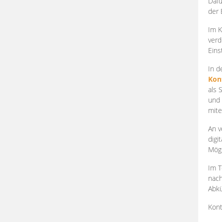
Dafü
der 
Im K
verd
Eins
In d
Kon
als 
und 
mite
An v
digi
Mögl
Im T
nach
Abkü
Kont