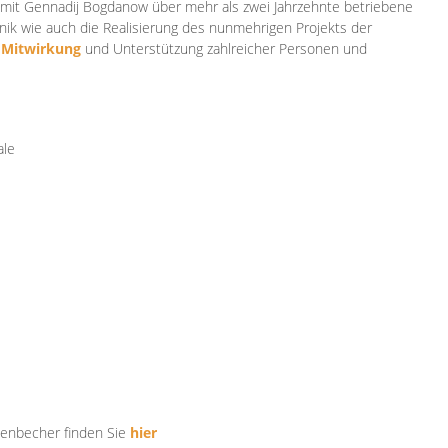
mit Gennadij Bogdanow über mehr als zwei Jahrzehnte betriebene
ik wie auch die Realisierung des nunmehrigen Projekts der
e
Mitwirkung
und Unterstützung zahlr
eicher Personen und
ale
tenbecher finden Sie
hier