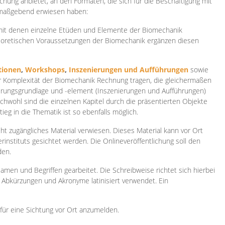
ichung anbietet, an den Formaten, die sich für die Beschäftigung mit
 maßgebend erwiesen haben:
 mit denen einzelne Etüden und Elemente der Biomechanik
heoretischen Voraussetzungen der Biomechanik ergänzen diesen
ionen
,
Workshops
,
Inszenierungen und Aufführungen
sowie
er Komplexität der Biomechanik Rechnung tragen, die gleichermaßen
ierungsgrundlage und -element (Inszenierungen und Aufführungen)
ichwohl sind die einzelnen Kapitel durch die präsentierten Objekte
ieg in die Thematik ist so ebenfalls möglich.
ht zugängliches Material verwiesen. Dieses Material kann vor Ort
rinstituts gesichtet werden. Die Onlineveröffentlichung soll den
den.
amen und Begriffen gearbeitet. Die Schreibweise richtet sich hierbei
 Abkürzungen und Akronyme latinisiert verwendet. Ein
 für eine Sichtung vor Ort anzumelden.