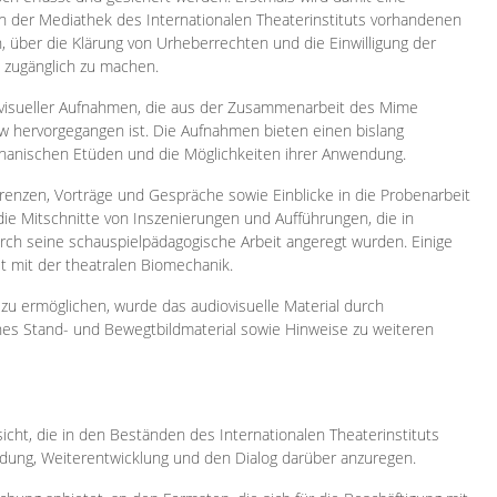
 in der Mediathek des Internationalen Theaterinstituts vorhandenen
, über die Klärung von Urheberrechten und die Einwilligung der
e zugänglich zu machen.
ovisueller Aufnahmen, die aus der Zusammenarbeit des Mime
 hervorgegangen ist. Die Aufnahmen bieten einen bislang
chanischen Etüden und die Möglichkeiten ihrer Anwendung.
enzen, Vorträge und Gespräche sowie Einblicke in die Probenarbeit
e Mitschnitte von Inszenierungen und Aufführungen, die in
h seine schauspielpädagogische Arbeit angeregt wurden. Einige
it mit der theatralen Biomechanik.
zu ermöglichen, wurde das audiovisuelle Material durch
sches Stand- und Bewegtbildmaterial sowie Hinweise zu weiteren
icht, die in den Beständen des Internationalen Theaterinstituts
ung, Weiterentwicklung und den Dialog darüber anzuregen.