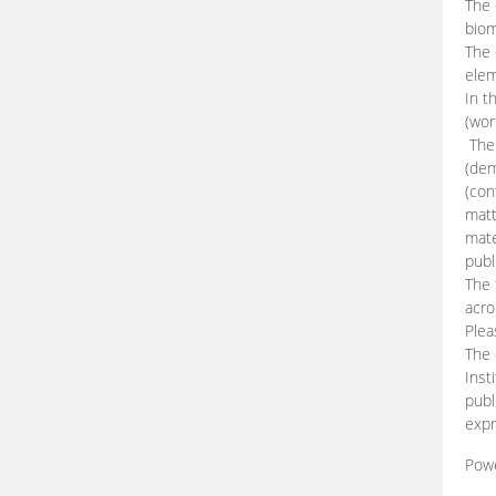
The 
biom
The
elem
In t
(wor
The 
(dem
(con
matt
mate
publ
The 
acro
Plea
The 
Inst
publ
expr
Pow