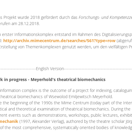
s Projekt wurde 2018 gefördert durch das
Forschungs- und Kompetenzze
rufen am 28.12.2018.
 erster Informationskomplex entstand im Rahmen des Digitalisierungsp
0:
http://archiv.mimecentrum.de/searches/561?type=row
(abgeruf
Erstellung von Themenkomplexen genutzt werden, um den vielfältigen 
-------------------------English Version----------------------------------------------
k in progress - Meyerhold's theatrical biomechanics
information complex is the outcome of a project for indexing, cataloguing,
theatrical biomechanics of Wsewolod Emiljewitsch Meyerhold.
e the beginning of the 1990s the Mime Centrum (today part of the Intern
tical and theoretical examination of theatrical biomechanics. During t
erent events such as demonstrations, workshops, public lectures, exhibi
mechanik
(1997, Alexander Verlag), authored by the theatre scholar Jö
of the most comprehensive, systematically oriented bodies of knowledg