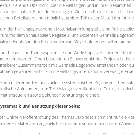
extualisierende Übersicht über die vielfältigen und in ihrer Gesamtheit
ände geschaffen. Eines der vorrangigen Ziele des Projekts besteht darin
reichen Beteiligten einen möglichst großen Teil dieser Materialien onlin
ern der hier angesprochenen Materialsammlung steht eine Reihe audi
rum mit dem Schauspieler, Regisseur und Dozenten Gennadij Bogdanow
aligen Einblick in den Komplex der von Meyerhold entwickelten biome
ber hinaus sind Trainingsprozesse und Workshops, verschiedene Konfer
mentiert worden. Einen besonderen Schwerpunkt des Projekts bilden di
ttelbarer Zusammenarbeit mit Gennadij Bogdanow entstanden oder durc
ahmen gewähren Einblick in die vielfältige, international verzweigte Arbe
inen differenzierten und zugleich systematischen Zugang zur Thematik 
grafische Aufnahmen, zum Teil bislang unveröffentlichte Texte, histori
rmationsquellen sowie Sekundärliteratur angereichert.
Systematik und Benutzung dieser Seite:
der Online-Veröffentlichung des Themas verbindet sich nicht nur die Abs
andenen Materialien zugänglich zu machen, sondern auch deren Anwend