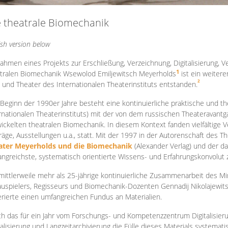
e theatrale Biomechanik
ish version below
ahmen eines Projekts zur Erschließung, Verzeichnung, Digitalisierung, Ve
1
tralen Biomechanik Wsewolod Emiljewitsch Meyerholds
ist ein weiter
2
 und Theater des Internationalen Theaterinstituts entstanden.
 Beginn der 1990er Jahre besteht eine kontinuierliche praktische und
rnationalen Theaterinstituts) mit der von dem russischen Theateravantg
ickelten theatralen Biomechanik. In diesem Kontext fanden vielfältige
räge, Ausstellungen u.a., statt. Mit d
er 1997 in der Autorenschaft des T
ater Meyerholds und die Biomechanik
(Alexander Verlag) und der d
ngreichste, systematisch orientierte Wissens- und Erfahrungskonvolut
mittlerweile mehr als 25-jährige kontinuierliche Zusammenarb
eit des M
uspielers, Regisseurs und Biomechanik-Dozenten Gennadij Nikolajewit
rierte einen umfangreichen Fundus an Materialien.
h das für ein Jahr vom Forschungs- und Kompetenzzentrum Digitalisier
talisierung und Langzeitarchivierung die Fülle dieses Materials systemat