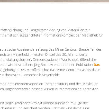
röffentlichung und Langzeitarchivierung von Materialien zur
er thematisch ausgerichteter Informationskomplex der Mediathek für
 theoretische Auseinandersetzung des Mime Centrum (heute Teil des
ardisten Meyerhold im ersten Drittel des 20. Jahrhunderts
 Veranstaltungsformen, Demonstrationen, Workshops, öffentliche
heaterwissenschaftlers Jörg Bochow entstandenen Publikation
Das
azugehörigen DVD veröffentlichte das Mime Centrum das bis dahin
 zur theatralen Biomechanik Meyerholds.
ime Centrum/Internationalen Theaterinstituts und des Moskauer
sch Bogdanow sowie dessen Wirken in internationalen Kontexten
ung Berlin geförderte Projekt konnte nunmehr im Zuge der
isch erfasst und gesichert werden. Erstmals wird damit eine