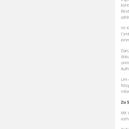
kont
Best
zahl
Im K
Cent
einm
Darü
doku
unmi
Aufn
Um e
foto
Info
Zu 
Mit 
vorh