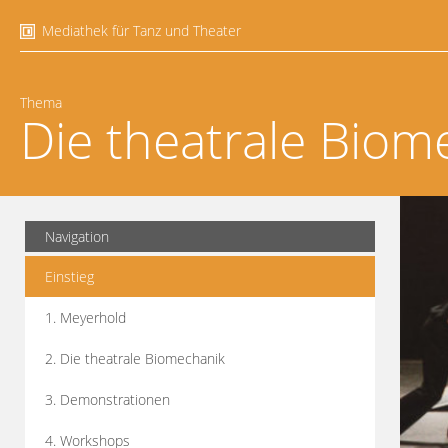
Mediathek für Tanz und Theater
Thema
Die theatrale Biom
Navigation
Einstieg
1. Meyerhold
2. Die theatrale Biomechanik
3. Demonstrationen
4. Workshops