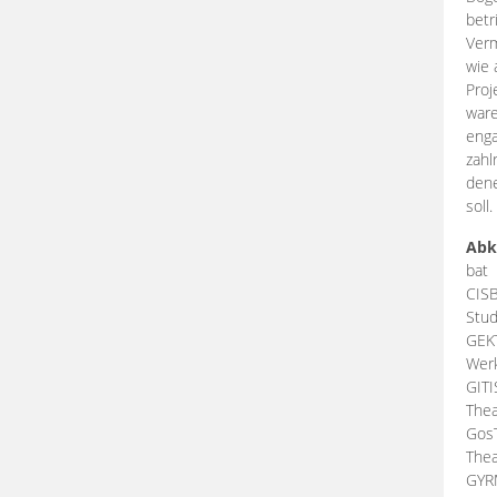
betr
Verm
wie 
Proj
ware
enga
zahl
dene
soll.
Abk
bat
CIS
Stud
GEK
Werk
GIT
Thea
Gos
Thea
GY