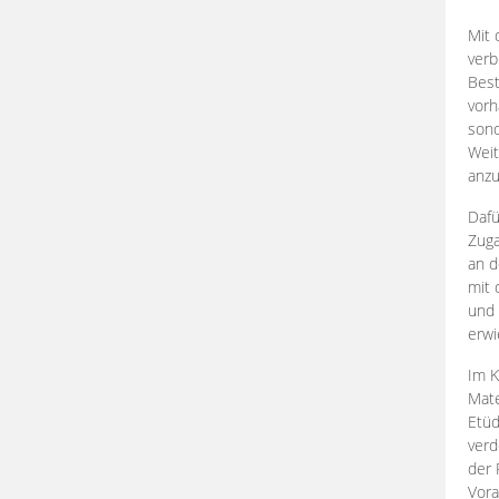
Mit 
verb
Best
vorh
son
Weit
anzu
Dafü
Zuga
an d
mit 
und 
erwi
Im K
Mate
Etü
verd
der 
Vora