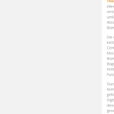
The
(Ale
verö
umfa
Wiss
Biom
Die 
kont
Cent
Mosk
Biom
Bogd
Kont
Fund
Durc
Komp
gefö
Digi
dies
gesi