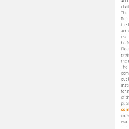
acco
clari
The 
Russ
the 
acro
used
be f
Plea
proj
the 
The 
comm
out 
Inst
for 
of t
publ
com
indi
woul