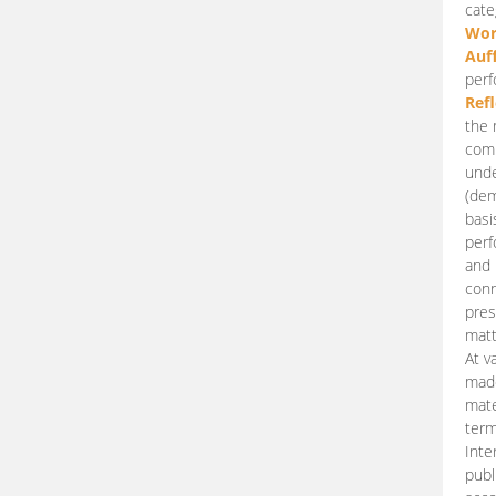
cate
Wor
Auf
perf
Ref
the 
comp
unde
(dem
basi
perf
and 
conn
pres
matt
At v
made
mate
term
Inte
publ