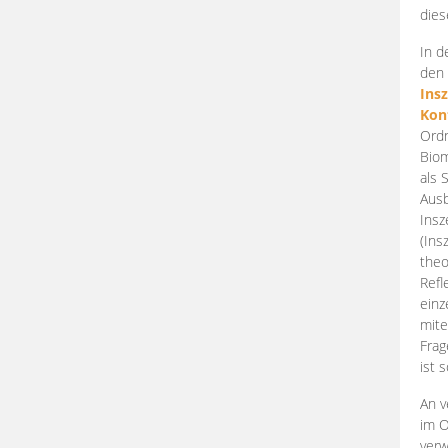
dies
In d
den 
Ins
Kon
Ordn
Biom
als 
Ausb
Insz
(Ins
theo
Refl
einz
mite
Frag
ist 
An v
im O
verw