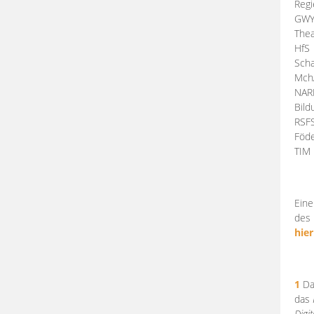
Regi
GW
Thea
HfS
Scha
Mch
NA
Bil
RSF
Föde
TI
Eine
des 
hier
1
Da
das
Digi