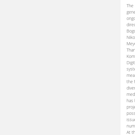
The 
gene
ongo
dire
Bogd
Niko
Meye
Than
Kom
Digi
syst
mean
the 
dive
medi
has 
proj
poss
issu
nume
At t