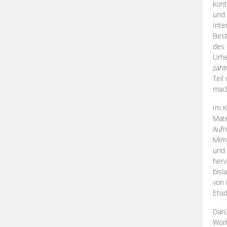
kont
und 
Inte
Best
des 
Urhe
zahl
Teil
mac
Im K
Mate
Aufn
Mime
und
herv
bisl
von 
Etüd
Darü
Work