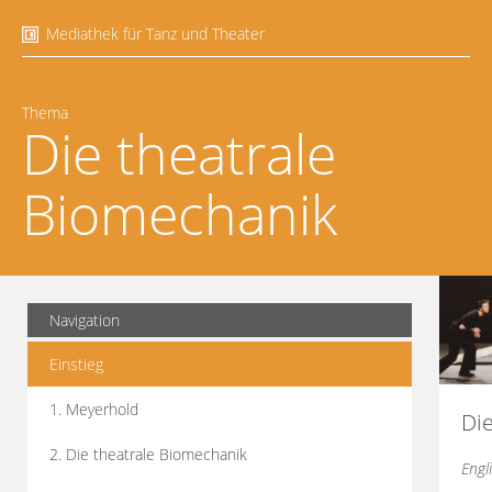
Mediathek für Tanz und Theater
Thema
Die theatrale
Biomechanik
Navigation
Einstieg
1. Meyerhold
Di
2. Die theatrale Biomechanik
Engl