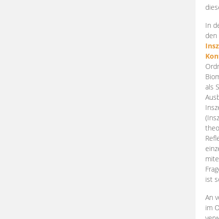
dies
In d
den 
Ins
Kon
Ordn
Biom
als 
Ausb
Insz
(Ins
theo
Refl
einz
mite
Frag
ist 
An v
im O
verw