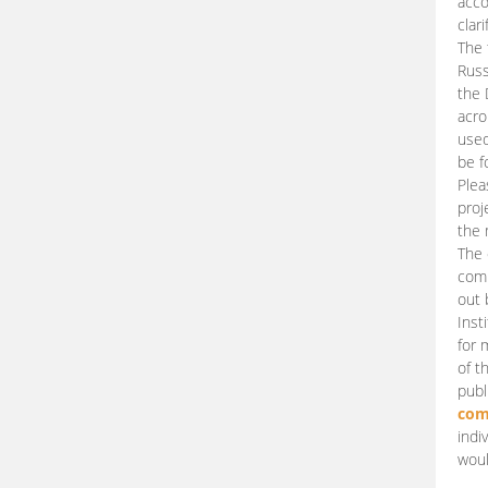
acco
clari
The 
Russ
the 
acro
used
be f
Plea
proj
the 
The 
comm
out 
Inst
for 
of t
publ
com
indi
woul