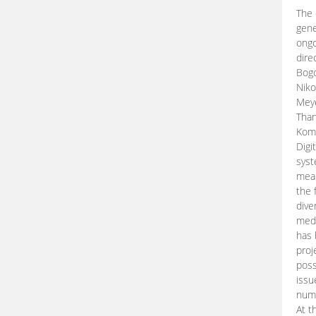
The 
gene
ongo
dire
Bogd
Niko
Meye
Than
Kom
Digi
syst
mean
the 
dive
medi
has 
proj
poss
issu
nume
At t