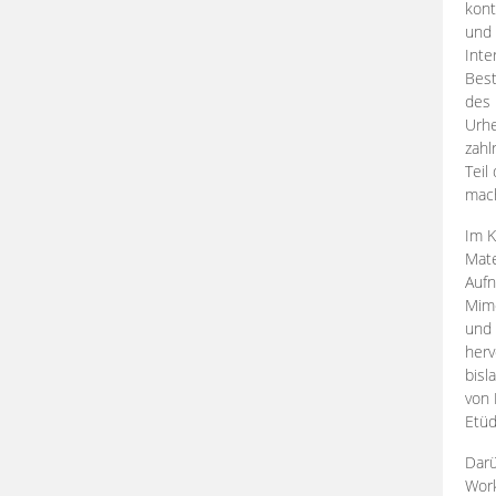
kont
und 
Inte
Best
des 
Urhe
zahl
Teil
mac
Im K
Mate
Aufn
Mime
und
herv
bisl
von 
Etüd
Darü
Work