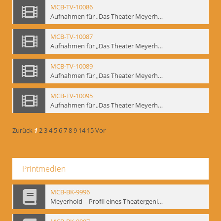
MCB-TV-10086
Aufnahmen für „Das Theater Meyerholds und die Biomechanik“ (2). Demonstration der Etüde „Die Ohrfeige“ in verschiedenen Variationen, Ausschnitt 1 - Interne Signatur: BM-vid-2_A1
MCB-TV-10087
Aufnahmen für „Das Theater Meyerholds und die Biomechanik“ (2). Demonstration der Etüde „Die Ohrfeige“ in verschiedenen Variationen, Ausschnitt 2 - Interne Signatur: BM-vid-2_A2
MCB-TV-10089
Aufnahmen für „Das Theater Meyerholds und die Biomechanik“ (3). Etüde „Der Dolchstoß“, Ausschnitt 1 - Interne Signatur: BM-vid-3_A1
MCB-TV-10095
Aufnahmen für „Das Theater Meyerholds und die Biomechanik“ (6). Biomechanische Grundelemente und szenische Umsetzung, Ausschnitt 1 - Interne Signatur: BM-vid-6_A1
Zurück
1
2
3
4
5
6
7
8
9
14
15
Vor
Printmedien
MCB-BK-9996
Meyerhold – Profil eines Theatergenies. Vortrag. Arbeitsdemonstration - interne Signatur: BM-prt-203