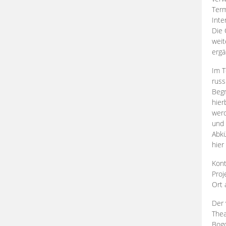
Term
Inte
Die 
weit
ergä
Im T
russ
Begr
hier
werd
und 
Abkü
hier
Kont
Proj
Ort
Der 
Thea
Bogd