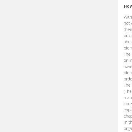
How
With
not 
thei
prac
abut
biom
The 
onli
have
biom
orde
The
(The
mate
core
expl
chap
In t
orga