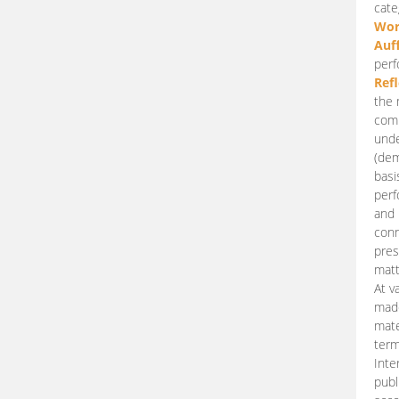
cate
Wor
Auf
perf
Ref
the 
comp
unde
(dem
basi
perf
and 
conn
pres
matt
At v
made
mate
term
Inte
publ