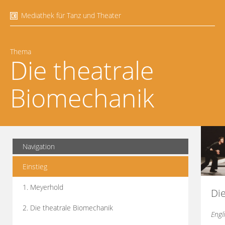
Mediathek für Tanz und Theater
Thema
Die theatrale
Biomechanik
Navigation
Einstieg
1. Meyerhold
Di
2. Die theatrale Biomechanik
Engl