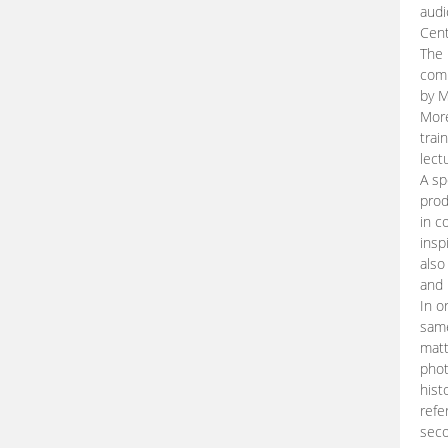
audi
Cent
The 
comp
by M
More
trai
lect
A sp
prod
in c
insp
also
and 
In o
same
matt
phot
hist
refe
seco