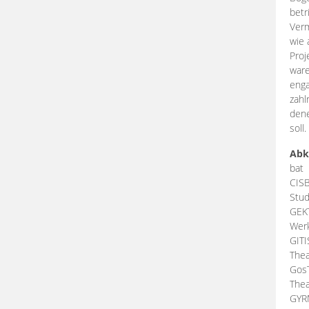
betr
Verm
wie 
Proj
ware
enga
zahl
dene
soll.
Abk
bat
CIS
Stud
GEK
Werk
GIT
Thea
Gos
Thea
GY