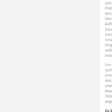
und 
Prob
beso
Mits
Auff
Zus
ents
scha
Eini
viel
thea
Um e
syst
ermö
durc
unve
Bewe
Info
ange
Zu 