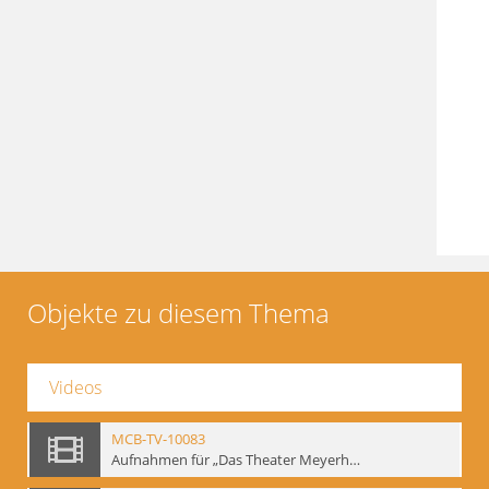
Objekte zu diesem Thema
Videos
MCB-TV-10083
Aufnahmen für „Das Theater Meyerholds und die Biomechanik“ (1). Demonstration der Etüde „Die Ohrfeige“ in verschiedenen Variationen, Ausschnitt 1 - Interne Signatur: BM-vid-1_A1