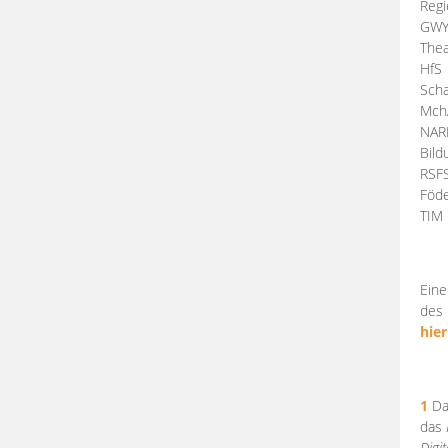
Regi
GW
Thea
HfS
Scha
Mch
NA
Bil
RSF
Föde
TI
Eine
des 
hier
1
Da
das
Digi