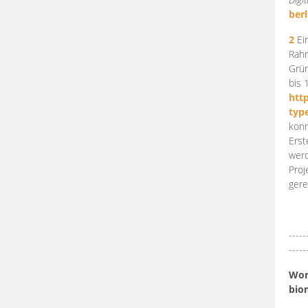
berl
2
Ein
Rahm
Grün
bis 
htt
typ
konn
Erst
werd
Proj
gere
-----
-----
Work
bio