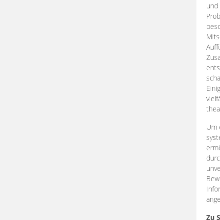
und 
Prob
beso
Mits
Auff
Zus
ents
scha
Eini
viel
thea
Um e
syst
ermö
durc
unve
Bewe
Info
ange
Zu 