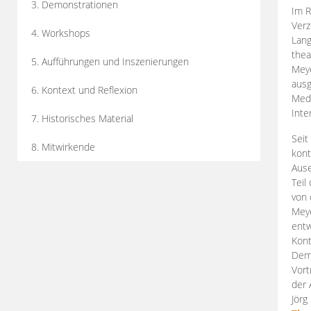
3. Demonstrationen
Im R
Verz
4. Workshops
Lang
thea
5. Aufführungen und Inszenierungen
Mey
ausg
6. Kontext und Reflexion
Medi
Inte
7. Historisches Material
Seit
8. Mitwirkende
kont
Aus
Teil
von 
Meye
entw
Kont
Demo
Vort
der 
Jörg