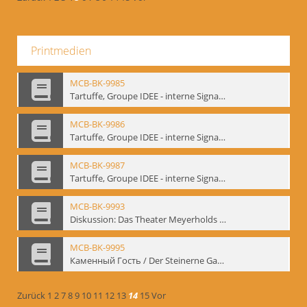
Printmedien
MCB-BK-9985
Tartuffe, Groupe IDEE - interne Signatur: BM-prt-192
MCB-BK-9986
Tartuffe, Groupe IDEE - interne Signatur: BM-prt-193
MCB-BK-9987
Tartuffe, Groupe IDEE - interne Signatur: BM-prt-194
MCB-BK-9993
Diskussion: Das Theater Meyerholds und die Biomechanik, 18.09.1995 - interne Signatur: BM-prt-200
MCB-BK-9995
Каменный Гость / Der Steinerne Gast - interne Signatur: BM-prt-202
Zurück
1
2
7
8
9
10
11
12
13
14
15
Vor