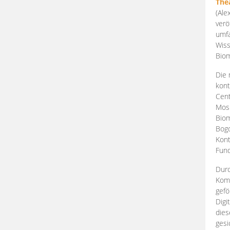
The
(Ale
verö
umfa
Wiss
Biom
Die 
kont
Cent
Mosk
Biom
Bogd
Kont
Fund
Durc
Komp
gefö
Digi
dies
gesi