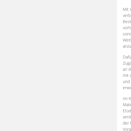
Mit 
verb
Best
vorh
son
Weit
anzu
Dafü
Zuga
an d
mit 
und 
erwi
Im K
Mate
Etü
verd
der 
Vora