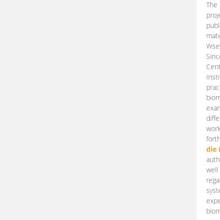
The 
proj
publ
mate
Wsew
Sinc
Cent
Inst
prac
biom
exam
diff
work
fort
die
auth
well
rega
syst
expe
biom