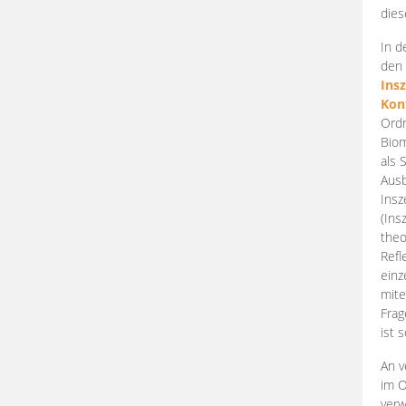
dies
In d
den 
Ins
Kon
Ordn
Biom
als 
Ausb
Insz
(Ins
theo
Refl
einz
mite
Frag
ist 
An v
im O
verw