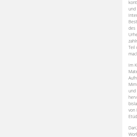
kont
und 
Inte
Best
des 
Urhe
zahl
Teil
mac
Im K
Mate
Aufn
Mime
und
herv
bisl
von 
Etüd
Darü
Work