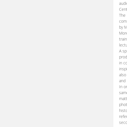
audi
Cent
The 
comp
by M
More
trai
lect
A sp
prod
in c
insp
also
and 
In o
same
matt
phot
hist
refe
seco