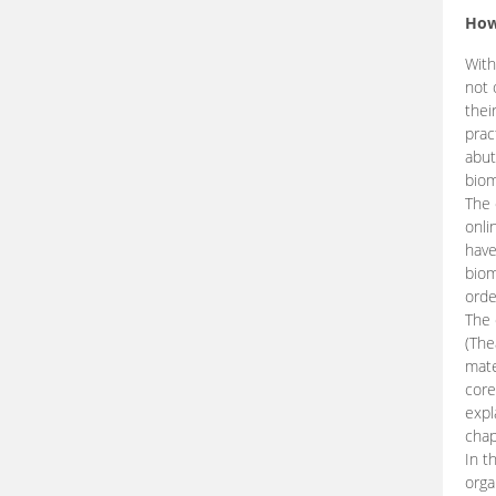
How
With
not 
thei
prac
abut
biom
The 
onli
have
biom
orde
The
(The
mate
core
expl
chap
In t
orga