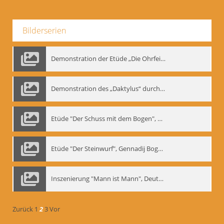
Bilderserien
Demonstration der Etüde „Die Ohrfeige“
Demonstration des „Daktylus“ durch Gennadij Nikolajewitsch Bogdanow, Berlin 1991
Etüde "Der Schuss mit dem Bogen", Gennadij Bogdanow
Etüde "Der Steinwurf", Gennadij Bogdanow
Inszenierung "Mann ist Mann", Deutsches Theater Berlin, 1997
Zurück
1
2
3
Vor