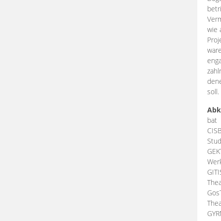
betr
Verm
wie 
Proj
ware
enga
zahl
dene
soll.
Abk
bat
CIS
Stud
GEK
Werk
GIT
Thea
Gos
Thea
GY