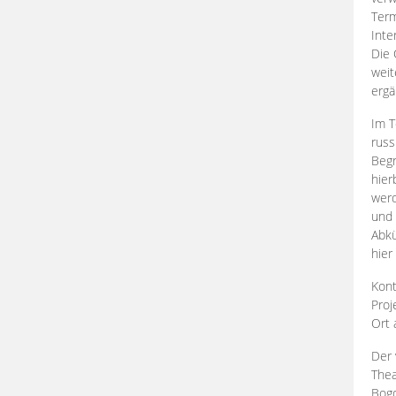
Term
Inte
Die 
weit
ergä
Im T
russ
Begr
hier
werd
und 
Abkü
hier
Kont
Proj
Ort
Der 
Thea
Bogd