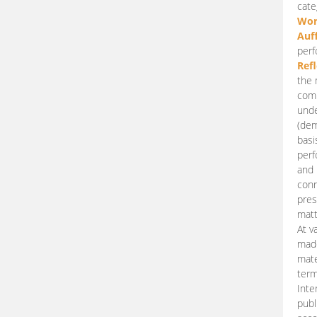
cate
Wor
Auf
perf
Ref
the 
comp
unde
(dem
basi
perf
and 
conn
pres
matt
At v
made
mate
term
Inte
publ