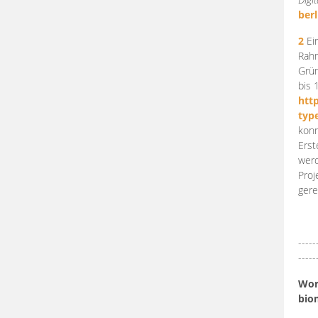
berl
2
Ein
Rahm
Grün
bis 
htt
typ
konn
Erst
werd
Proj
gere
-----
-----
Work
bio