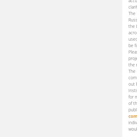
acco
clari
The 
Russ
the 
acro
used
be f
Plea
proj
the 
The 
comm
out 
Inst
for 
of t
publ
com
indi
woul