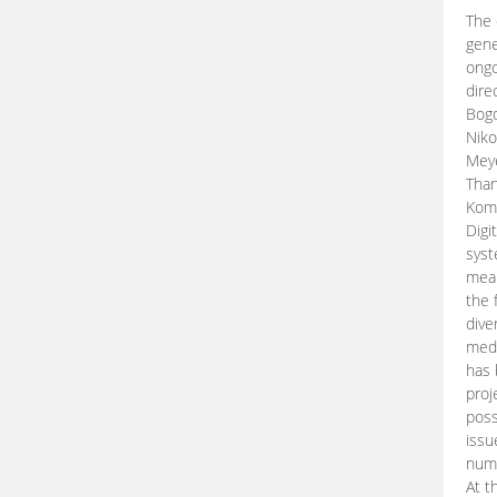
The 
gene
ongo
dire
Bogd
Niko
Meye
Than
Kom
Digi
syst
mean
the 
dive
medi
has 
proj
poss
issu
nume
At t