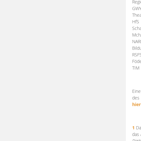
Regi
GW
Thea
HfS
Scha
Mch
NA
Bil
RSF
Föde
TI
Eine
des 
hier
1
Da
das
Digi