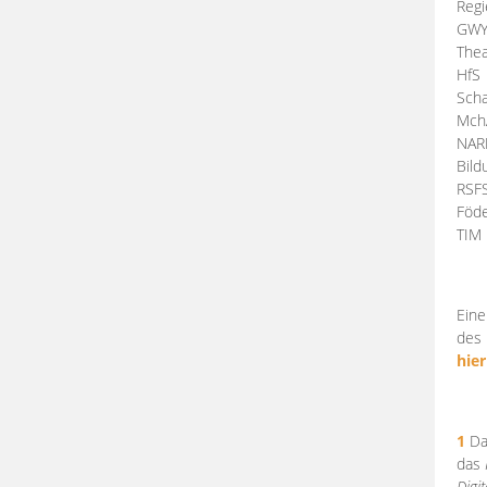
Regi
GW
Thea
HfS
Scha
Mch
NA
Bil
RSF
Föde
TI
Eine
des 
hier
1
Da
das
Digi