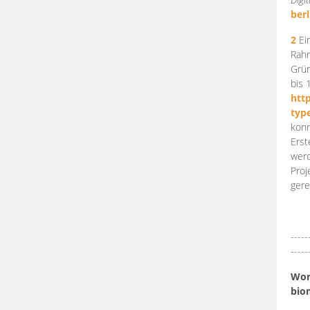
berl
2
Ein
Rahm
Grün
bis 
htt
typ
konn
Erst
werd
Proj
gere
-----
-----
Work
bio