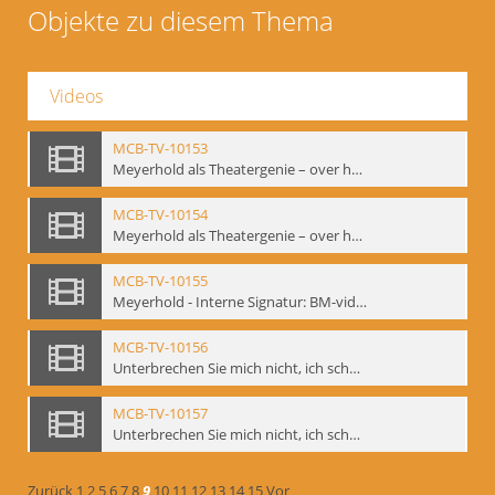
Objekte zu diesem Thema
Videos
MCB-TV-10153
Meyerhold als Theatergenie – over het mechanik van de acteursexpressie, Ausschnitt 4 - Interne Signatur: BM-vid-108_A4
MCB-TV-10154
Meyerhold als Theatergenie – over het mechanik van de acteursexpressie, Ausschnitt 5 - Interne Signatur: BM-vid-108_A5
MCB-TV-10155
Meyerhold - Interne Signatur: BM-vid-116
MCB-TV-10156
Unterbrechen Sie mich nicht, ich schweige!, Berlin 2006 - Interne Signatur: BM-vid-126
MCB-TV-10157
Unterbrechen Sie mich nicht, ich schweige!, Berlin 2006 - Interne Signatur: BM-vid-127
Zurück
1
2
5
6
7
8
9
10
11
12
13
14
15
Vor