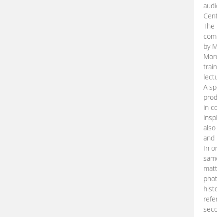
audi
Cent
The 
comp
by M
More
trai
lect
A sp
prod
in c
insp
also
and 
In o
same
matt
phot
hist
refe
seco