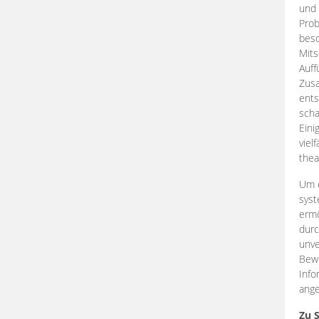
und 
Prob
beso
Mits
Auff
Zus
ents
scha
Eini
viel
thea
Um e
syst
ermö
durc
unve
Bewe
Info
ange
Zu 