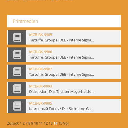
Printmedien
MCB-BK-9985
Tartuffe, Groupe IDEE - interne Signatur: BM-prt-192
MCB-BK-9986
Tartuffe, Groupe IDEE - interne Signatur: BM-prt-193
MCB-BK-9987
Tartuffe, Groupe IDEE - interne Signatur: BM-prt-194
MCB-BK-9993
Diskussion: Das Theater Meyerholds und die Biomechanik, 18.09.1995 - interne Signatur: BM-prt-200
MCB-BK-9995
Каменный Гость / Der Steinerne Gast - interne Signatur: BM-prt-202
Zurück
1
2
7
8
9
10
11
12
13
14
15
Vor