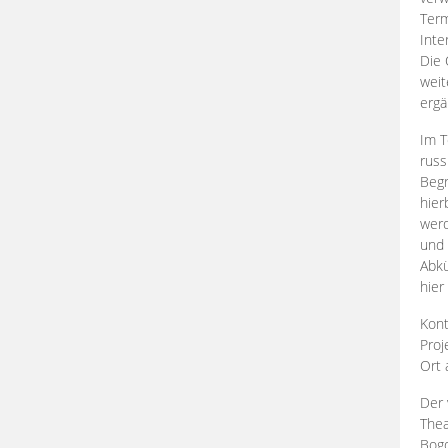
Term
Inte
Die 
weit
ergä
Im T
russ
Begr
hier
werd
und 
Abkü
hier
Kont
Proj
Ort
Der 
Thea
Bogd