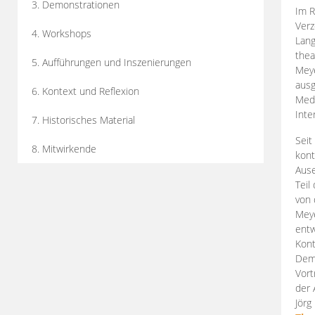
3. Demonstrationen
Im R
Verz
4. Workshops
Lang
thea
5. Aufführungen und Inszenierungen
Mey
ausg
6. Kontext und Reflexion
Medi
Inte
7. Historisches Material
Seit
8. Mitwirkende
kont
Aus
Teil
von 
Meye
entw
Kont
Demo
Vort
der 
Jörg