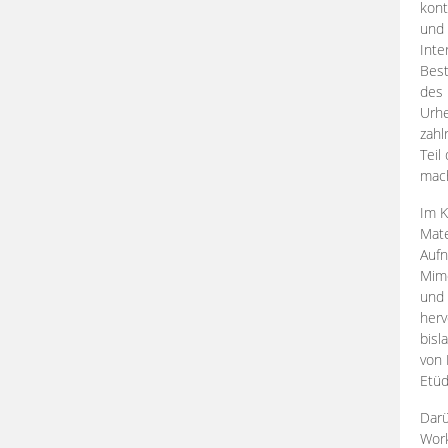
kont
und 
Inte
Best
des 
Urhe
zahl
Teil
mac
Im K
Mate
Aufn
Mime
und
herv
bisl
von 
Etüd
Darü
Work