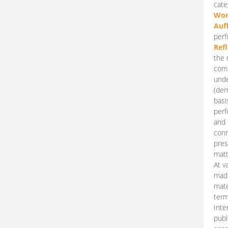
cate
Wor
Auf
perf
Ref
the 
comp
unde
(dem
basi
perf
and 
conn
pres
matt
At v
made
mate
term
Inte
publ