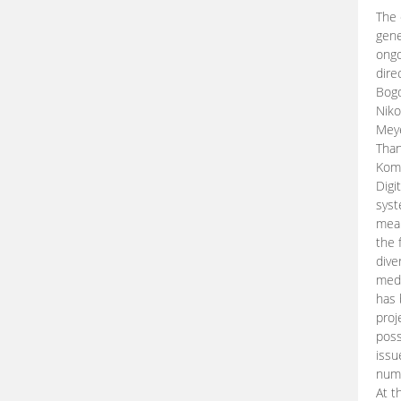
The 
gene
ongo
dire
Bogd
Niko
Meye
Than
Kom
Digi
syst
mean
the 
dive
medi
has 
proj
poss
issu
nume
At t