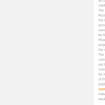
acco
clari
The 
Russ
the 
acro
used
be f
Plea
proj
the 
The 
comm
out 
Inst
for 
of t
publ
com
indi
woul