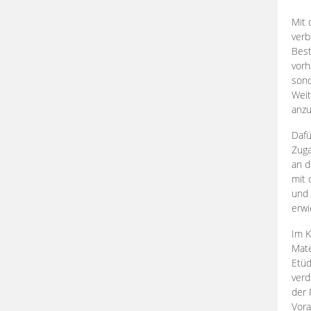
Mit 
verb
Best
vorh
son
Weit
anzu
Dafü
Zuga
an d
mit 
und 
erwi
Im K
Mate
Etü
verd
der 
Vora