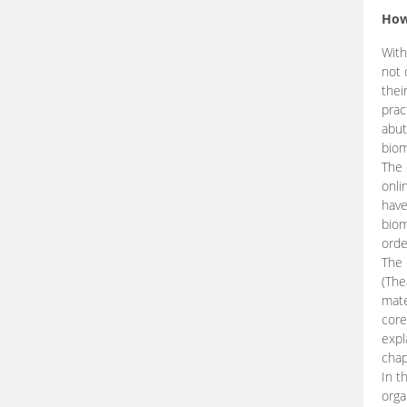
How
With
not 
thei
prac
abut
biom
The 
onli
have
biom
orde
The
(The
mate
core
expl
chap
In t
orga