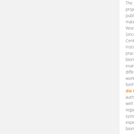
The 
proj
publ
mate
Wsew
Sinc
Cent
Inst
prac
biom
exam
diff
work
fort
die
auth
well
rega
syst
expe
biom