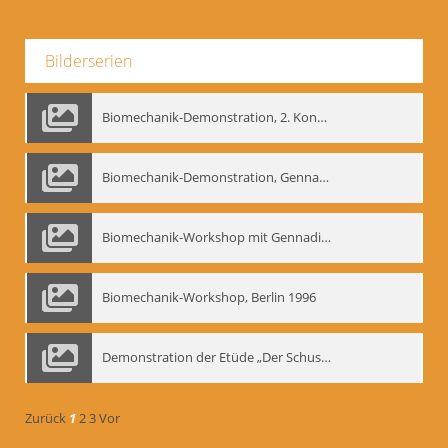
Bilderserien
Biomechanik-Demonstration, 2. Kongress der EMF, Mai 1995
Biomechanik-Demonstration, Gennadij Bogdanow im Berliner Ensemble, 04.10.1991
Biomechanik-Workshop mit Gennadij Nikolajewitsch Bogdanow im Mime Centrum Berlin, 1991
Biomechanik-Workshop, Berlin 1996
Demonstration der Etüde „Der Schuss mit dem Bogen“ durch Gennadij Nikolajewitsch Bogdanow, Berlin 1991
Zurück
1
2
3
Vor