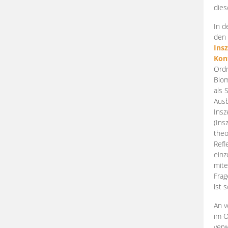
dies
In d
den 
Ins
Kon
Ordn
Biom
als 
Ausb
Insz
(Ins
theo
Refl
einz
mite
Frag
ist 
An v
im O
verw