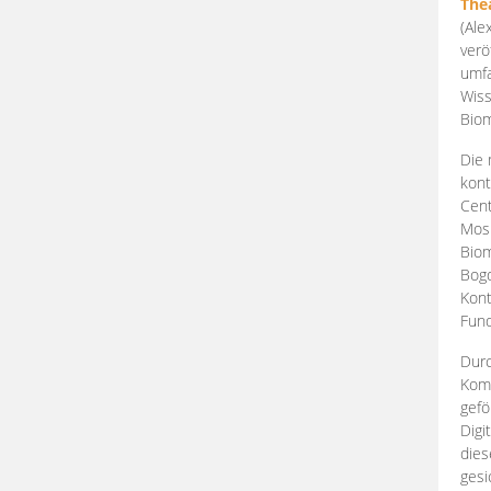
The
(Ale
verö
umfa
Wiss
Biom
Die 
kont
Cent
Mosk
Biom
Bogd
Kont
Fund
Durc
Komp
gefö
Digi
dies
gesi