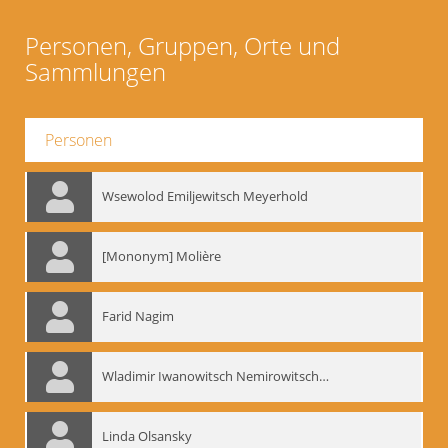
Personen, Gruppen, Orte und
Sammlungen
Personen
Wsewolod Emiljewitsch Meyerhold
[Mononym] Molière
Farid Nagim
Wladimir Iwanowitsch Nemirowitsch-Dantschenko
Linda Olsansky