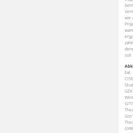
betr
Verm
wie 
Proj
ware
enga
zahl
dene
soll.
Abk
bat
CIS
Stud
GEK
Werk
GIT
Thea
Gos
Thea
GY