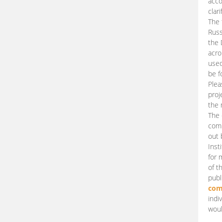
acco
clari
The 
Russ
the 
acro
used
be f
Plea
proj
the 
The 
comm
out 
Inst
for 
of t
publ
com
indi
woul