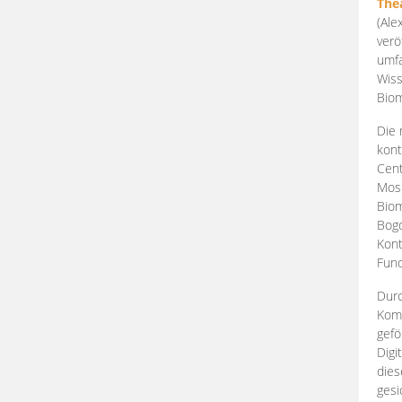
The
(Ale
verö
umfa
Wiss
Biom
Die 
kont
Cent
Mosk
Biom
Bogd
Kont
Fund
Durc
Komp
gefö
Digi
dies
gesi