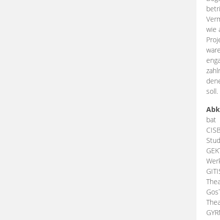
betr
Verm
wie 
Proj
ware
enga
zahl
dene
soll.
Abk
bat
CIS
Stud
GEK
Werk
GIT
Thea
Gos
Thea
GY