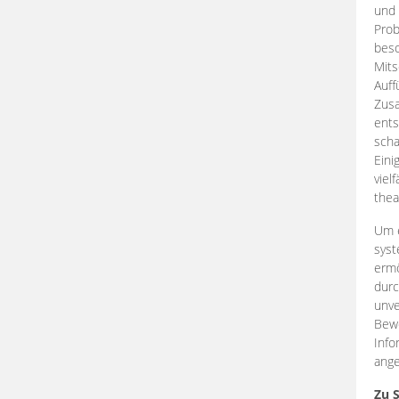
und 
Prob
beso
Mits
Auff
Zus
ents
scha
Eini
viel
thea
Um e
syst
ermö
durc
unve
Bewe
Info
ange
Zu 