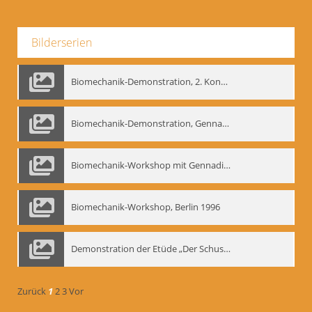
Bilderserien
Biomechanik-Demonstration, 2. Kongress der EMF, Mai 1995
Biomechanik-Demonstration, Gennadij Bogdanow im Berliner Ensemble, 04.10.1991
Biomechanik-Workshop mit Gennadij Nikolajewitsch Bogdanow im Mime Centrum Berlin, 1991
Biomechanik-Workshop, Berlin 1996
Demonstration der Etüde „Der Schuss mit dem Bogen“ durch Gennadij Nikolajewitsch Bogdanow, Berlin 1991
Zurück
1
2
3
Vor