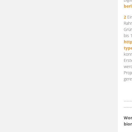
berl
2
Ein
Rahm
Grün
bis 
htt
typ
konn
Erst
werd
Proj
gere
-----
-----
Work
bio