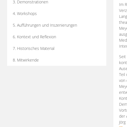
3. Demonstrationen
Im R
Verz
4. Workshops
Lang
thea
5. Aufführungen und Inszenierungen
Mey
ausg
6. Kontext und Reflexion
Medi
Inte
7. Historisches Material
Seit
8. Mitwirkende
kont
Aus
Teil
von 
Meye
entw
Kont
Demo
Vort
der 
Jörg