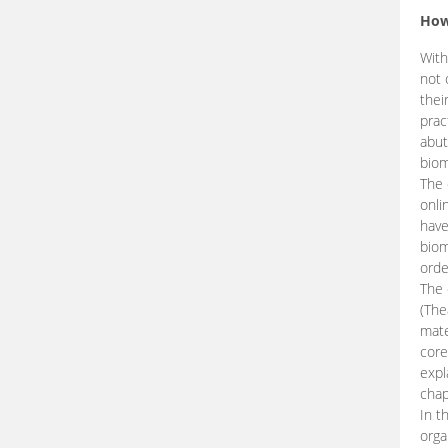
How
With
not 
thei
prac
abut
biom
The 
onli
have
biom
orde
The
(The
mate
core
expl
chap
In t
orga