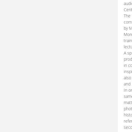
audi
Cent
The 
comp
by M
More
trai
lect
A sp
prod
in c
insp
also
and 
In o
same
matt
phot
hist
refe
seco