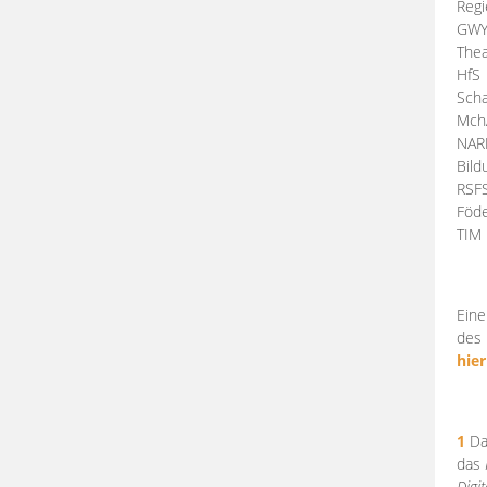
Regi
GW
Thea
HfS
Scha
Mch
NA
Bil
RSF
Föde
TI
Eine
des 
hier
1
Da
das
Digi