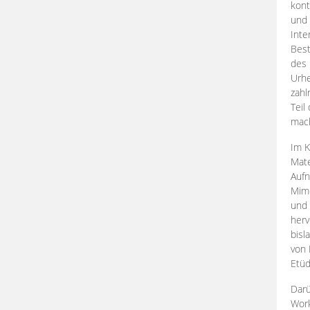
kont
und 
Inte
Best
des 
Urhe
zahl
Teil
mac
Im K
Mate
Aufn
Mime
und
herv
bisl
von 
Etüd
Darü
Work