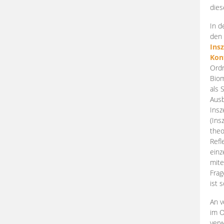
dies
In d
den 
Ins
Kon
Ordn
Biom
als 
Ausb
Insz
(Ins
theo
Refl
einz
mite
Frag
ist 
An v
im O
verw