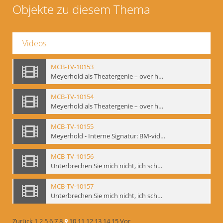
Objekte zu diesem Thema
Videos
MCB-TV-10153
Meyerhold als Theatergenie – over het mechanik van de acteursexpressie, Ausschnitt 4 - Interne Signatur: BM-vid-108_A4
MCB-TV-10154
Meyerhold als Theatergenie – over het mechanik van de acteursexpressie, Ausschnitt 5 - Interne Signatur: BM-vid-108_A5
MCB-TV-10155
Meyerhold - Interne Signatur: BM-vid-116
MCB-TV-10156
Unterbrechen Sie mich nicht, ich schweige!, Berlin 2006 - Interne Signatur: BM-vid-126
MCB-TV-10157
Unterbrechen Sie mich nicht, ich schweige!, Berlin 2006 - Interne Signatur: BM-vid-127
Zurück
1
2
5
6
7
8
9
10
11
12
13
14
15
Vor