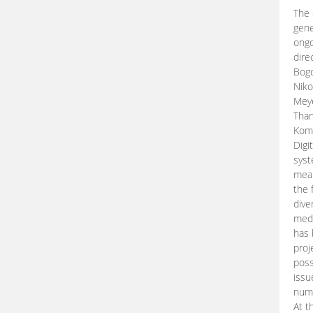
The 
gene
ongo
dire
Bogd
Niko
Meye
Than
Kom
Digi
syst
mean
the 
dive
medi
has 
proj
poss
issu
nume
At t