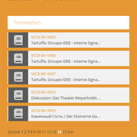
Printmedien
MCB-BK-9985
Tartuffe, Groupe IDEE - interne Signatur: BM-prt-192
MCB-BK-9986
Tartuffe, Groupe IDEE - interne Signatur: BM-prt-193
MCB-BK-9987
Tartuffe, Groupe IDEE - interne Signatur: BM-prt-194
MCB-BK-9993
Diskussion: Das Theater Meyerholds und die Biomechanik, 18.09.1995 - interne Signatur: BM-prt-200
MCB-BK-9995
Каменный Гость / Der Steinerne Gast - interne Signatur: BM-prt-202
Zurück
1
2
7
8
9
10
11
12
13
14
15
Vor