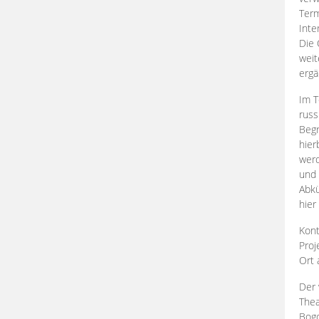
Term
Inte
Die 
weit
ergä
Im T
russ
Begr
hier
werd
und 
Abkü
hier
Kont
Proj
Ort
Der 
Thea
Bogd