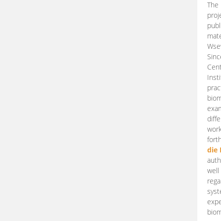
The 
proj
publ
mate
Wsew
Sinc
Cent
Inst
prac
biom
exam
diff
work
fort
die
auth
well
rega
syst
expe
biom