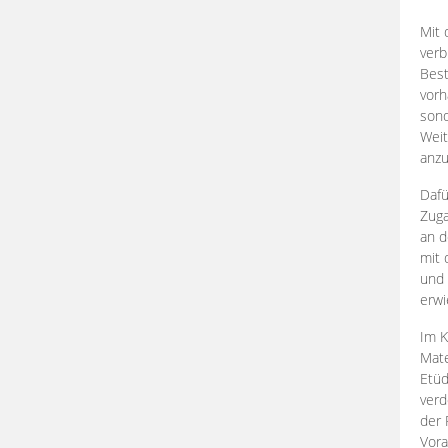
Mit 
verb
Best
vorh
son
Weit
anzu
Dafü
Zuga
an d
mit 
und 
erwi
Im K
Mate
Etü
verd
der 
Vora