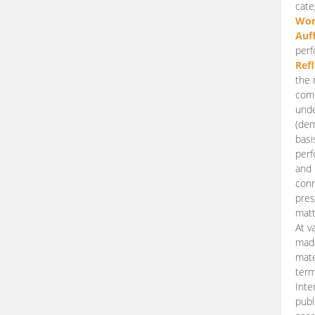
cate
Wor
Auf
perf
Ref
the 
comp
unde
(dem
basi
perf
and 
conn
pres
matt
At v
made
mate
term
Inte
publ