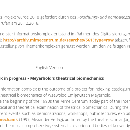
s Projekt wurde 2018 gefördert durch das
Forschungs- und Kompetenzze
rufen am 28.12.2018.
 erster Informationskomplex entstand im Rahmen des Digitalisierungsp
0:
http://archiv.mimecentrum.de/searches/561?type=row
(abgeruf
Erstellung von Themenkomplexen genutzt werden, um den vielfältigen 
-------------------------English Version----------------------------------------------
k in progress - Meyerhold's theatrical biomechanics
information complex is the outcome of a project for indexing, cataloguing,
theatrical biomechanics of Wsewolod Emiljewitsch Meyerhold.
e the beginning of the 1990s the Mime Centrum (today part of the Intern
tical and theoretical examination of theatrical biomechanics. During t
erent events such as demonstrations, workshops, public lectures, exhibi
mechanik
(1997, Alexander Verlag), authored by the theatre scholar Jö
of the most comprehensive, systematically oriented bodies of knowledg