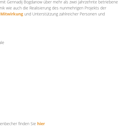
mit Gennadij Bogdanow über mehr als zwei Jahrzehnte betriebene
ik wie auch die Realisierung des nunmehrigen Projekts der
e
Mitwirkung
und Unterstützung zahlr
eicher Personen und
ale
tenbecher finden Sie
hier