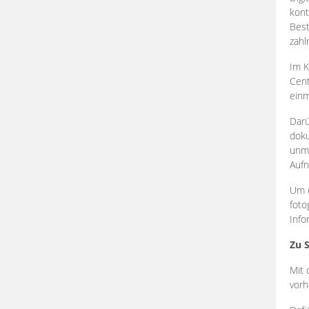
kont
Best
zahl
Im K
Cent
einm
Darü
doku
unmi
Aufn
Um e
foto
Info
Zu 
Mit 
vorh