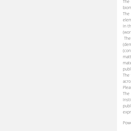
The 
biom
The
elem
In t
(wor
The 
(dem
(con
matt
mate
publ
The 
acro
Plea
The 
Inst
publ
expr
Pow