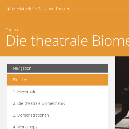
Mediathek für Tanz und Theater
Thema
Die theatrale Biom
Navigation
Einstieg
1. Meyerhold
2. Die theatrale Biomechanik
3. Demonstrationen
4. Workshops