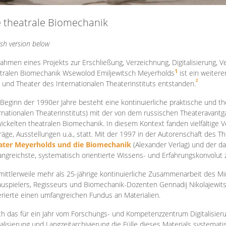
e theatrale Biomechanik
ish version below
ahmen eines Projekts zur Erschließung, Verzeichnung, Digitalisierung, Ve
1
tralen Biomechanik Wsewolod Emiljewitsch Meyerholds
ist ein weiter
2
 und Theater des Internationalen Theaterinstituts entstanden.
 Beginn der 1990er Jahre besteht eine kontinuierliche praktische und
rnationalen Theaterinstituts) mit der von dem russischen Theateravantg
ickelten theatralen Biomechanik. In diesem Kontext fanden vielfältige
räge, Ausstellungen u.a., statt. Mit d
er 1997 in der Autorenschaft des T
ater Meyerholds und die Biomechanik
(Alexander Verlag) und der d
ngreichste, systematisch orientierte Wissens- und Erfahrungskonvolut
mittlerweile mehr als 25-jährige kontinuierliche Zusammenarb
eit des M
uspielers, Regisseurs und Biomechanik-Dozenten Gennadij Nikolajewit
rierte einen umfangreichen Fundus an Materialien.
h das für ein Jahr vom Forschungs- und Kompetenzzentrum Digitalisier
talisierung und Langzeitarchivierung die Fülle dieses Materials systemat