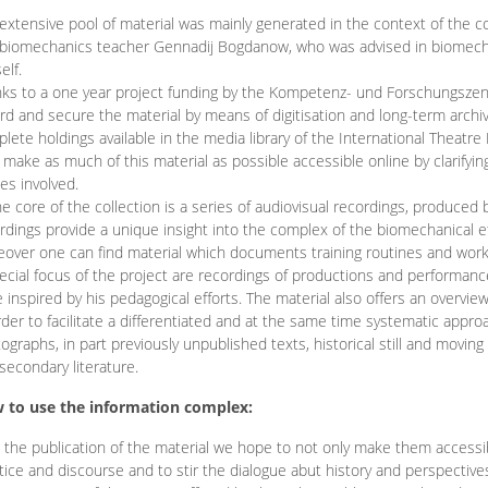
extensive pool of material was mainly generated in the context of the 
biomechanics teacher Gennadij Bogdanow, who was advised in biomechan
elf.
ks to a one year project funding by the Kompetenz- und Forschungszentru
rd and secure the material by means of digitisation and long-term archivi
lete holdings available in the media library of the International Theatre
o make as much of this material as possible accessible online by clarify
ies involved.
he core of the collection is a series of audiovisual recordings, produ
rdings provide a unique insight into the complex of the biomechanical 
over one can find material which documents training routines and works
ecial focus of the project are recordings of productions and performan
 inspired by his pedagogical efforts. The material also offers an overvie
rder to facilitate a differentiated and at the same time systematic appro
ographs, in part previously unpublished texts, historical still and movin
secondary literature.
 to use the information complex:
 the publication of the material we hope to not only make them access
tice and discourse and to stir the dialogue abut history and perspective