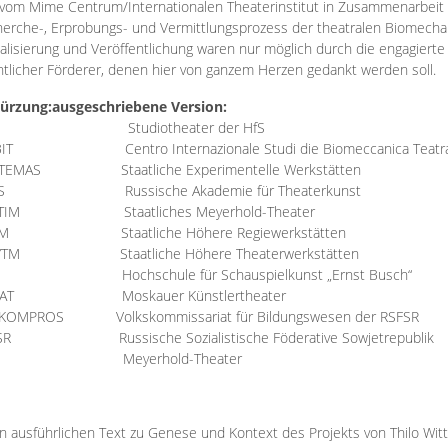
vom Mime Centrum/Internationalen Theaterinstitut in Zusammenarbeit 
erche-, Erprobungs- und Vermittlungsprozess der theatralen Biomechan
talisierung und Veröffentlichung waren nur möglich durch die engagiert
ntlicher Förderer, denen hier von ganzem Herzen gedankt werden soll.
ürzung:
ausgeschriebene Version:
Studiotheater der HfS
BIT
Centro Internazionale Studi die Biomeccanica Teatr
TEMAS
Staatliche Experimentelle Werkstätten
IS
Russische Akademie für Theaterkunst
TIM
Staatliches Meyerhold-Theater
RM
Staatliche Höhere Regiewerkstätten
YTM
Staatliche Höhere Theaterwerkstätten
Hochschule für Schauspielkunst „Ernst Busch“
AT
Moskauer Künstlertheater
RKOMPROS
Volkskommissariat für Bildungswesen der RSFSR
SR
Russische Sozialistische Föderative Sowjetrepublik
M Meyerhold-Theater
n ausführlichen Text zu Genese und Kontext des Projekts von Thilo Wit