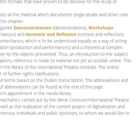
 the formats that have proven to be decisive for the study of
es all the material which documents single
etudes
and other core
this chapter.
egories
D
emonstrationen
(demonstrations),
Workshops
rmances)
and
Kontexte und Reflexion
(context and reflection).
iomechanics, which is to be understood equally as a way of acting
eation (production and performances) and a theoretical complex
her by the objects presented. Thus, an introduction to the subject
apters, reference is made to material not yet accessible online. This
n the library of the International Theatre Institute. The online
 further rights clarifications.
and terms based on the Duden transcription. The abbreviations and
of abbreviations can be found at the end of this page.
rch appointment in the media library.
omechanics carried out by the Mime Centrum/International Theatre
ll as the realisation of the current project of digitalisation and
merous individuals and public sponsors, to whom we would like to