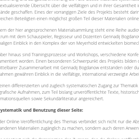
extualisierende Übersicht über die vielfältigen und in ihrer Gesamtheit
ände geschaffen. Eines der vorrangigen Ziele des Projekts besteht darin
reichen Beteiligten einen möglichst großen Teil dieser Materialien onlin
ern der hier angesprochenen Materialsammlung steht eine Reihe audi
rum mit dem Schauspieler, Regisseur und Dozenten Gennadij Bogdanow
aligen Einblick in den Komplex der von Meyerhold entwickelten biome
ber hinaus sind Trainingsprozesse und Workshops, verschiedene Konfer
mentiert worden. Einen besonderen Schwerpunkt des Projekts bilden di
ttelbarer Zusammenarbeit mit Gennadij Bogdanow entstanden oder durc
ahmen gewähren Einblick in die vielfältige, international verzweigte Arbe
inen differenzierten und zugleich systematischen Zugang zur Thematik 
grafische Aufnahmen, zum Teil bislang unveröffentlichte Texte, histori
rmationsquellen sowie Sekundärliteratur angereichert.
Systematik und Benutzung dieser Seite:
der Online-Veröffentlichung des Themas verbindet sich nicht nur die Abs
andenen Materialien zugänglich zu machen, sondern auch deren Anwend