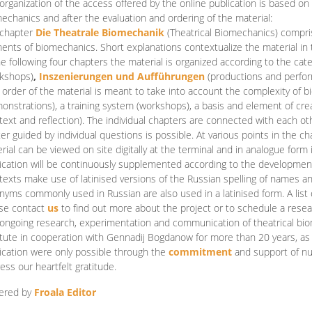
organization of the access offered by the online publication is based on
echanics and after the evaluation and ordering of the material:
 chapter
Die Theatrale Biomechanik
(Theatrical Biomechanics)
compris
ents of biomechanics. Short explanations contextualize the material in 
he following four chapters the material is organized according to the cat
kshops)
,
Inszenierungen und Aufführungen
(productions and perfo
order of the material is meant to take into account the complexity of b
onstrations), a training system (workshops), a basis and element of cr
text and reflection). The individual chapters are connected with each ot
er guided by individual questions is possible. At various points in the ch
rial can be viewed on site digitally at the terminal and in analogue form i
ication will be continuously supplemented according to the development of
texts make use of latinised versions of the Russian spelling of names 
nyms commonly used in Russian are also used in a latinised form. A list 
se contact
us
to find out more about the project or to schedule a resea
ongoing research, experimentation and communication of theatrical bi
itute in cooperation with Gennadij Bogdanow for more than 20 years, as we
ication were only possible through the
commitment
and support of nu
ess our heartfelt gratitude.
ered by
Froala Editor