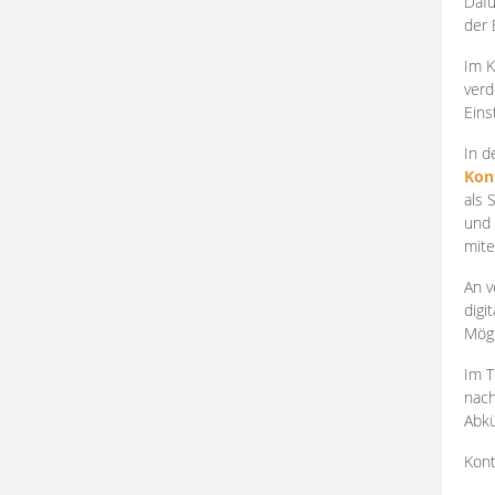
Dafü
der 
Im K
verd
Eins
In d
Kon
als 
und 
mite
An v
digi
Mögl
Im T
nach
Abkü
Kont