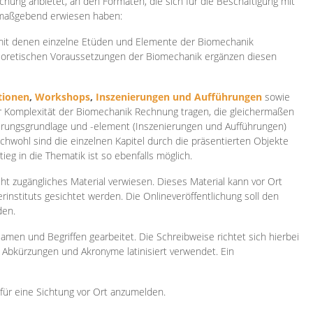
ichung anbietet, an den Formaten, die sich für die Beschäftigung mit
 maßgebend erwiesen haben:
 mit denen einzelne Etüden und Elemente der Biomechanik
heoretischen Voraussetzungen der Biomechanik ergänzen diesen
ionen
,
Workshops
,
Inszenierungen und Aufführungen
sowie
er Komplexität der Biomechanik Rechnung tragen, die gleichermaßen
ierungsgrundlage und -element (Inszenierungen und Aufführungen)
ichwohl sind die einzelnen Kapitel durch die präsentierten Objekte
ieg in die Thematik ist so ebenfalls möglich.
ht zugängliches Material verwiesen. Dieses Material kann vor Ort
rinstituts gesichtet werden. Die Onlineveröffentlichung soll den
den.
amen und Begriffen gearbeitet. Die Schreibweise richtet sich hierbei
 Abkürzungen und Akronyme latinisiert verwendet. Ein
 für eine Sichtung vor Ort anzumelden.