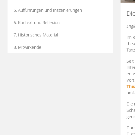
5. Aufführungen und Inszenierungen
Di
6. Kontext und Reflexion
Engl
7. Historisches Material
Im R
thea
8. Mitwirkende
Tanz
Seit
Inte
entw
Vort
The
umfa
Die 
Scha
gene
Durc
Digi