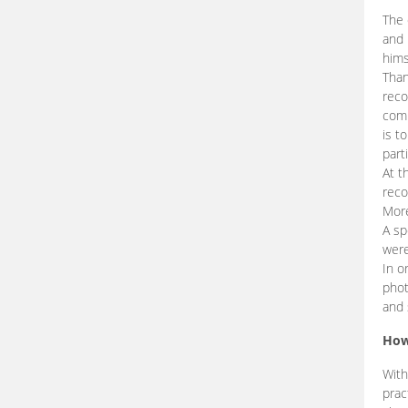
The 
and 
hims
Than
reco
comp
is t
part
At t
reco
More
A sp
were
In o
phot
and 
How
With
prac