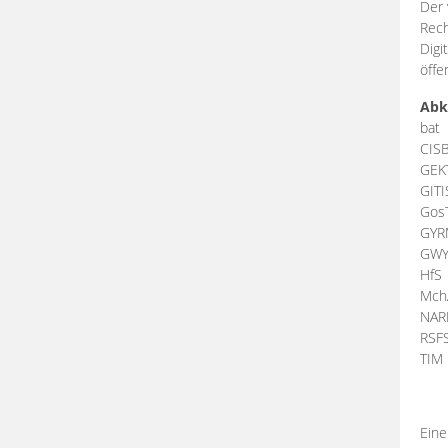
Der 
Rech
Digi
öffe
Abk
bat
CIS
GEK
GIT
Gos
GY
GW
HfS
Mch
NA
RSF
TI
Eine