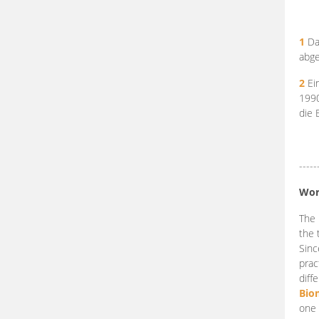
1
Da
abge
2
Ein
199
die 
-----
Wor
The 
the 
Sinc
prac
diff
Bio
one 