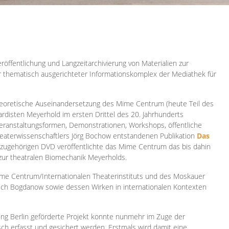
röffentlichung und Langzeitarchivierung von Materialien zur
er thematisch ausgerichteter Informationskomplex der Mediathek für
 theoretische Auseinandersetzung des Mime Centrum (heute Teil des
ardisten Meyerhold im ersten Drittel des 20. Jahrhunderts
 Veranstaltungsformen, Demonstrationen, Workshops, öffentliche
heaterwissenschaftlers Jörg Bochow entstandenen Publikation
Das
azugehörigen DVD veröffentlichte das Mime Centrum das bis dahin
 zur theatralen Biomechanik Meyerholds.
ime Centrum/Internationalen Theaterinstituts und des Moskauer
sch Bogdanow sowie dessen Wirken in internationalen Kontexten
ung Berlin geförderte Projekt konnte nunmehr im Zuge der
isch erfasst und gesichert werden. Erstmals wird damit eine