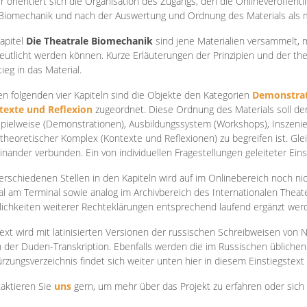
r orientiert sich die Organisation des Zugangs, den die Onlineveröffentl
Biomechanik und nach der Auswertung und Ordnung des Materials als
apite
l
Die Theatrale Biomechanik
sind jene Materialien versammelt,
eutlicht werden können. Kurze Erläuterungen der Prinzipien und der t
tieg in das Material.
en folgenden vier Kapiteln sind die Objekte den Kategorien
Demonstrat
texte und Reflexion
zugeordnet. Diese Ordnung des Materials soll d
Spielweise (Demonstrationen), Ausbildungssystem (Workshops), Inszen
theoretischer Komplex (Kontexte und Reflexionen) zu begreifen ist. Gle
inander verbunden. Ein von individuellen Fragestellungen geleiteter Einst
erschiedenen Stellen in den Kapiteln wird auf im Onlinebereich noch nic
tal am Terminal sowie analog im Archivbereich des Internationalen Theate
ichkeiten weiterer Rechteklärungen entsprechend laufend ergänzt wer
ext wird mit latinisierten Versionen der russischen Schreibweisen von N
 der Duden-Transkription. Ebenfalls werden die im Russischen üblichen
rzungsverzeichnis findet sich weiter unten hier in diesem Einstiegstext
aktieren Sie
uns
gern, um mehr über das Projekt zu erfahren oder sich