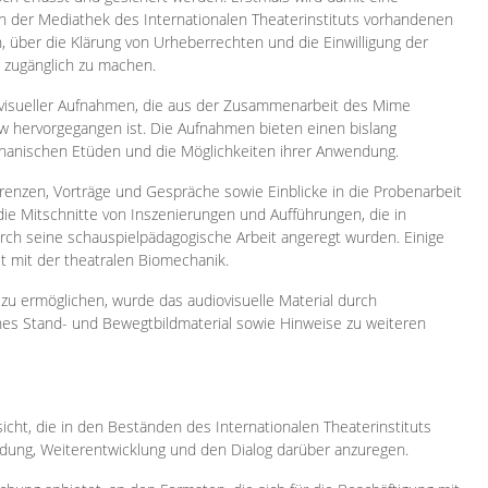
 in der Mediathek des Internationalen Theaterinstituts vorhandenen
, über die Klärung von Urheberrechten und die Einwilligung der
e zugänglich zu machen.
ovisueller Aufnahmen, die aus der Zusammenarbeit des Mime
 hervorgegangen ist. Die Aufnahmen bieten einen bislang
chanischen Etüden und die Möglichkeiten ihrer Anwendung.
enzen, Vorträge und Gespräche sowie Einblicke in die Probenarbeit
e Mitschnitte von Inszenierungen und Aufführungen, die in
h seine schauspielpädagogische Arbeit angeregt wurden. Einige
it mit der theatralen Biomechanik.
zu ermöglichen, wurde das audiovisuelle Material durch
sches Stand- und Bewegtbildmaterial sowie Hinweise zu weiteren
icht, die in den Beständen des Internationalen Theaterinstituts
ung, Weiterentwicklung und den Dialog darüber anzuregen.