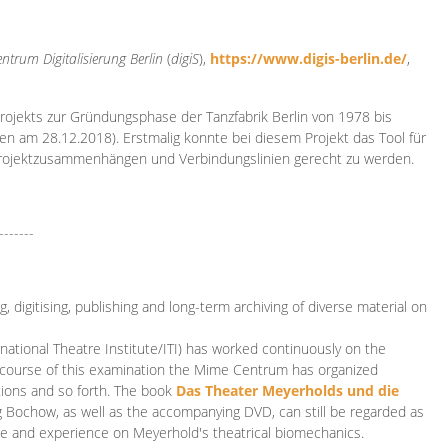
ntrum Digitalisierung
Berlin
(
digiS
),
https://www.digis-berlin.de/
,
rojekts zur Gründungsphase der Tanzfabrik Berlin von 1978 bis
en am 28.12.2018). Erstmalig konnte bei diesem Projekt das Tool für
Projektzusammenhängen und Verbindungslinien gerecht zu werden.
-------
 digitising, publishing and long-term archiving of diverse material on
ational Theatre Institute/ITI) has worked continuously on the
he course of this examination the Mime Centrum has organized
tions and so forth. The book
Das Theater Meyerholds und die
rg Bochow, as well as the accompanying DVD, can still be regarded as
e and experience on Meyerhold's theatrical biomechanics.