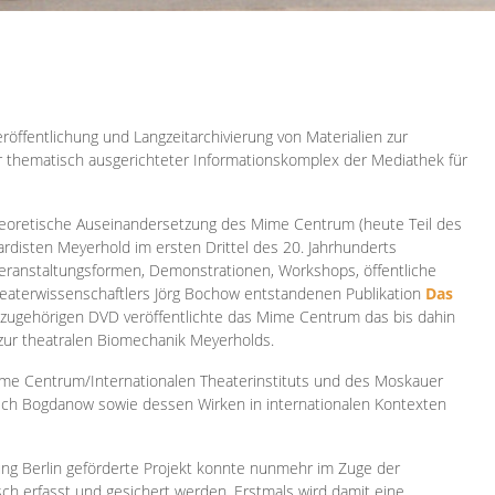
röffentlichung und Langzeitarchivierung von Materialien zur
er thematisch ausgerichteter Informationskomplex der Mediathek für
 theoretische Auseinandersetzung des Mime Centrum (heute Teil des
ardisten Meyerhold im ersten Drittel des 20. Jahrhunderts
 Veranstaltungsformen, Demonstrationen, Workshops, öffentliche
heaterwissenschaftlers Jörg Bochow entstandenen Publikation
Das
azugehörigen DVD veröffentlichte das Mime Centrum das bis dahin
 zur theatralen Biomechanik Meyerholds.
ime Centrum/Internationalen Theaterinstituts und des Moskauer
sch Bogdanow sowie dessen Wirken in internationalen Kontexten
ung Berlin geförderte Projekt konnte nunmehr im Zuge der
isch erfasst und gesichert werden. Erstmals wird damit eine