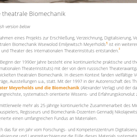
e theatrale Biomechanik
ish version below
ahmen eines Projekts zur Erschließung, Verzeichnung, Digitalisierung, Ve
1
tralen Biomechanik Wsewolod Emiljewitsch Meyerholds
ist ein weiter
2
 und Theater des Internationalen Theaterinstituts entstanden.
 Beginn der 1990er Jahre besteht eine kontinuierliche praktische und
rnationalen Theaterinstituts) mit der von dem russischen Theateravantg
ickelten theatralen Biomechanik. In diesem Kontext fanden vielfältige
räge, Ausstellungen u.a., statt. Mit d
er 1997 in der Autorenschaft des T
ater Meyerholds und die Biomechanik
(Alexander Verlag) und der d
ngreichste, systematisch orientierte Wissens- und Erfahrungskonvolut
mittlerweile mehr als 25-jährige kontinuierliche Zusammenarb
eit des M
uspielers, Regisseurs und Biomechanik-Dozenten Gennadij Nikolajewit
rierte einen umfangreichen Fundus an Materialien.
h das für ein Jahr vom Forschungs- und Kompetenzzentrum Digitalisier
talisierung und Langzeitarchivierung die Fülle dieses Materials systemat