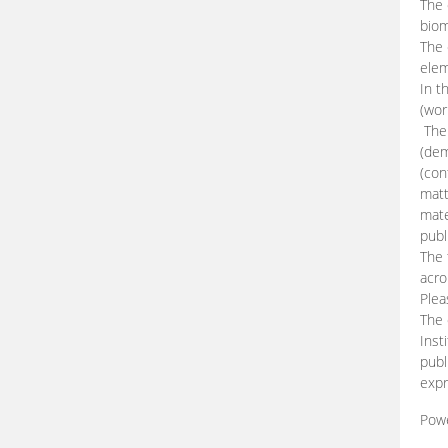
The 
biom
The
elem
In t
(wor
The 
(dem
(con
matt
mate
publ
The 
acro
Plea
The 
Inst
publ
expr
Pow