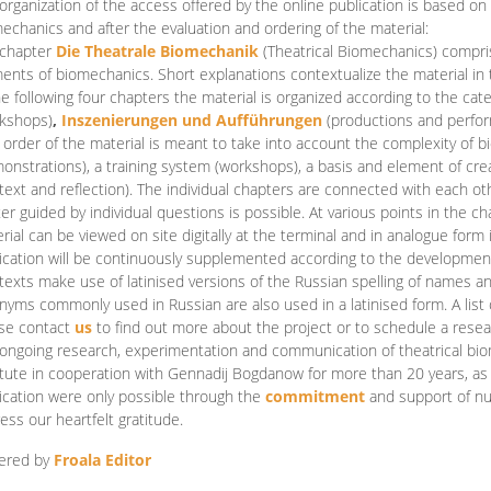
organization of the access offered by the online publication is based on
echanics and after the evaluation and ordering of the material:
 chapter
Die Theatrale Biomechanik
(Theatrical Biomechanics)
compris
ents of biomechanics. Short explanations contextualize the material in 
he following four chapters the material is organized according to the cat
kshops)
,
Inszenierungen und Aufführungen
(productions and perfo
order of the material is meant to take into account the complexity of b
onstrations), a training system (workshops), a basis and element of cr
text and reflection). The individual chapters are connected with each ot
er guided by individual questions is possible. At various points in the ch
rial can be viewed on site digitally at the terminal and in analogue form i
ication will be continuously supplemented according to the development of
texts make use of latinised versions of the Russian spelling of names 
nyms commonly used in Russian are also used in a latinised form. A list 
se contact
us
to find out more about the project or to schedule a resea
ongoing research, experimentation and communication of theatrical bi
itute in cooperation with Gennadij Bogdanow for more than 20 years, as we
ication were only possible through the
commitment
and support of nu
ess our heartfelt gratitude.
ered by
Froala Editor