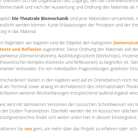
r orientiert sich die Organisation des Zugangs, den die Onlineveröffentl
Biomechanik und nach der Auswertung und Ordnung des Materials als
apite
l
Die Theatrale Biomechanik
sind jene Materialien versammelt,
eutlicht werden können. Kurze Erläuterungen der Prinzipien und der t
tieg in das Material.
en folgenden vier Kapiteln sind die Objekte den Kategorien
Demonstrat
texte und Reflexion
zugeordnet. Diese Ordnung des Materials soll d
Spielweise (Demonstrationen), Ausbildungssystem (Workshops), Inszen
theoretischer Komplex (Kontexte und Reflexionen) zu begreifen ist. Gle
inander verbunden. Ein von individuellen Fragestellungen geleiteter Einst
erschiedenen Stellen in den Kapiteln wird auf im Onlinebereich noch nic
tal am Terminal sowie analog im Archivbereich des Internationalen Theate
ichkeiten weiterer Rechteklärungen entsprechend laufend ergänzt wer
ext wird mit latinisierten Versionen der russischen Schreibweisen von N
 der Duden-Transkription. Ebenfalls werden die im Russischen üblichen
rzungsverzeichnis findet sich weiter unten hier in diesem Einstiegstext
aktieren Sie
uns
gern, um mehr über das Projekt zu erfahren oder sich