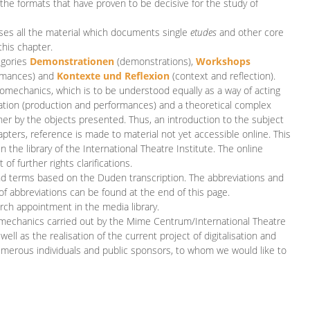
 the formats that have proven to be decisive for the study of
es all the material which documents single
etudes
and other core
this chapter.
egories
D
emonstrationen
(demonstrations),
Workshops
rmances)
and
Kontexte und Reflexion
(context and reflection).
iomechanics, which is to be understood equally as a way of acting
eation (production and performances) and a theoretical complex
her by the objects presented. Thus, an introduction to the subject
apters, reference is made to material not yet accessible online. This
n the library of the International Theatre Institute. The online
 further rights clarifications.
and terms based on the Duden transcription. The abbreviations and
of abbreviations can be found at the end of this page.
rch appointment in the media library.
omechanics carried out by the Mime Centrum/International Theatre
ll as the realisation of the current project of digitalisation and
merous individuals and public sponsors, to whom we would like to