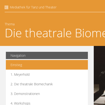
Mediathek für Tanz und Theater
Thema
Die theatrale Biom
Navigation
Einstieg
1. Meyerhold
2. Die theatrale Biomechanik
3. Demonstrationen
4. Workshops