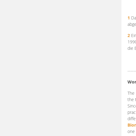
1
Da
abge
2
Ein
199
die 
-----
Wor
The 
the 
Sinc
prac
diff
Bio
one 