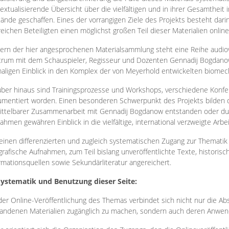
extualisierende Übersicht über die vielfältigen und in ihrer Gesamtheit
ände geschaffen. Eines der vorrangigen Ziele des Projekts besteht darin
reichen Beteiligten einen möglichst großen Teil dieser Materialien onlin
ern der hier angesprochenen Materialsammlung steht eine Reihe audi
rum mit dem Schauspieler, Regisseur und Dozenten Gennadij Bogdanow
aligen Einblick in den Komplex der von Meyerhold entwickelten biome
ber hinaus sind Trainingsprozesse und Workshops, verschiedene Konfer
mentiert worden. Einen besonderen Schwerpunkt des Projekts bilden di
ttelbarer Zusammenarbeit mit Gennadij Bogdanow entstanden oder durc
ahmen gewähren Einblick in die vielfältige, international verzweigte Arbe
inen differenzierten und zugleich systematischen Zugang zur Thematik 
grafische Aufnahmen, zum Teil bislang unveröffentlichte Texte, histori
rmationsquellen sowie Sekundärliteratur angereichert.
Systematik und Benutzung dieser Seite:
der Online-Veröffentlichung des Themas verbindet sich nicht nur die Abs
andenen Materialien zugänglich zu machen, sondern auch deren Anwend