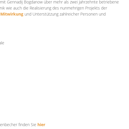
mit Gennadij Bogdanow über mehr als zwei Jahrzehnte betriebene
ik wie auch die Realisierung des nunmehrigen Projekts der
e
Mitwirkung
und Unterstützung zahlr
eicher Personen und
ale
tenbecher finden Sie
hier