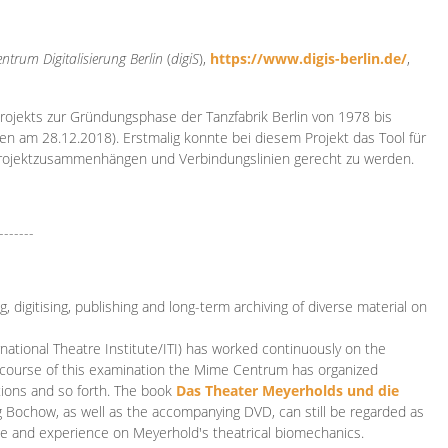
ntrum Digitalisierung
Berlin
(
digiS
),
https://www.digis-berlin.de/
,
rojekts zur Gründungsphase der Tanzfabrik Berlin von 1978 bis
en am 28.12.2018). Erstmalig konnte bei diesem Projekt das Tool für
Projektzusammenhängen und Verbindungslinien gerecht zu werden.
-------
 digitising, publishing and long-term archiving of diverse material on
ational Theatre Institute/ITI) has worked continuously on the
he course of this examination the Mime Centrum has organized
tions and so forth. The book
Das Theater Meyerholds und die
rg Bochow, as well as the accompanying DVD, can still be regarded as
e and experience on Meyerhold's theatrical biomechanics.