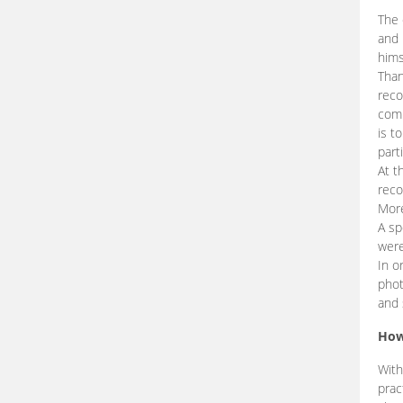
The 
and 
hims
Than
reco
comp
is t
part
At t
reco
More
A sp
were
In o
phot
and 
How
With
prac