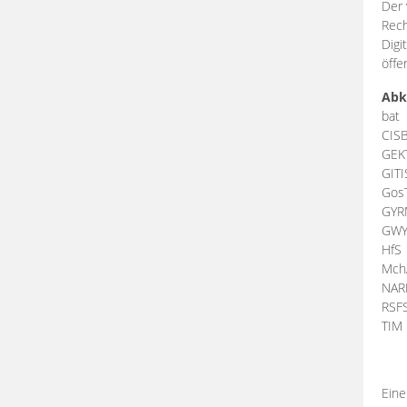
Der 
Rech
Digi
öffe
Abk
bat
CIS
GEK
GIT
Gos
GY
GW
HfS
Mch
NA
RSF
TI
Eine