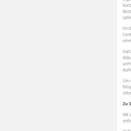
kont
Best
zahl
Im K
Cent
einm
Darü
doku
unmi
Aufn
Um e
foto
Info
Zu 
Mit 
vorh