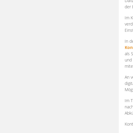
Dafü
der 
Im K
verd
Eins
In d
Kon
als 
und 
mite
An v
digi
Mögl
Im T
nach
Abkü
Kont