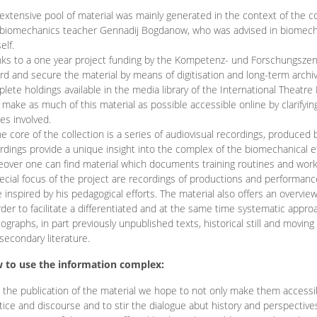
extensive pool of material was mainly generated in the context of the 
biomechanics teacher Gennadij Bogdanow, who was advised in biomechan
elf.
ks to a one year project funding by the Kompetenz- und Forschungszentru
rd and secure the material by means of digitisation and long-term archivi
lete holdings available in the media library of the International Theatre
o make as much of this material as possible accessible online by clarify
ies involved.
he core of the collection is a series of audiovisual recordings, produ
rdings provide a unique insight into the complex of the biomechanical 
over one can find material which documents training routines and works
ecial focus of the project are recordings of productions and performan
 inspired by his pedagogical efforts. The material also offers an overvie
rder to facilitate a differentiated and at the same time systematic appro
ographs, in part previously unpublished texts, historical still and movin
secondary literature.
 to use the information complex:
 the publication of the material we hope to not only make them access
tice and discourse and to stir the dialogue abut history and perspective