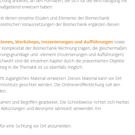
ichung anbietet, an den Formaten, die sich für die Beschäftigung mit
 maßgebend erwiesen haben:
 mit denen einzelne Etüden und Elemente der Biomechanik
heoretischen Voraussetzungen der Biomechanik ergänzen diesen
ionen
,
Workshops
,
Inszenierungen und Aufführungen
sowie
er Komplexität der Biomechanik Rechnung tragen, die gleichermaßen
ierungsgrundlage und -element (Inszenierungen und Aufführungen)
ichwohl sind die einzelnen Kapitel durch die präsentierten Objekte
ieg in die Thematik ist so ebenfalls möglich.
ht zugängliches Material verwiesen. Dieses Material kann vor Ort
rinstituts gesichtet werden. Die Onlineveröffentlichung soll den
den.
amen und Begriffen gearbeitet. Die Schreibweise richtet sich hierbei
 Abkürzungen und Akronyme latinisiert verwendet. Ein
 für eine Sichtung vor Ort anzumelden.