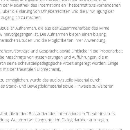
 in der Mediathek des Internationalen Theaterinstituts vorhandenen
, über die Klärung von Urheberrechten und die Einwilligung der
e zugänglich zu machen.
ovisueller Aufnahmen, die aus der Zusammenarbeit des Mime
 hervorgegangen ist. Die Aufnahmen bieten einen bislang
chanischen Etüden und die Möglichkeiten ihrer Anwendung.
enzen, Vorträge und Gespräche sowie Einblicke in die Probenarbeit
e Mitschnitte von Inszenierungen und Aufführungen, die in
h seine schauspielpädagogische Arbeit angeregt wurden. Einige
it mit der theatralen Biomechanik.
zu ermöglichen, wurde das audiovisuelle Material durch
sches Stand- und Bewegtbildmaterial sowie Hinweise zu weiteren
icht, die in den Beständen des Internationalen Theaterinstituts
ung, Weiterentwicklung und den Dialog darüber anzuregen.