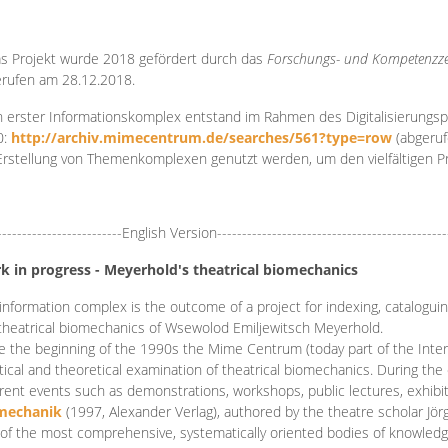
s Projekt wurde 2018 gefördert durch das
Forschungs- und Kompetenzze
rufen am 28.12.2018.
 erster Informationskomplex entstand im Rahmen des Digitalisierungsp
0:
http://archiv.mimecentrum.de/searches/561?type=row
(abgeruf
Erstellung von Themenkomplexen genutzt werden, um den vielfältigen 
-------------------------English Version----------------------------------------------
k in progress - Meyerhold's theatrical biomechanics
information complex is the outcome of a project for indexing, cataloguing,
theatrical biomechanics of Wsewolod Emiljewitsch Meyerhold.
e the beginning of the 1990s the Mime Centrum (today part of the Intern
tical and theoretical examination of theatrical biomechanics. During t
erent events such as demonstrations, workshops, public lectures, exhibi
mechanik
(1997, Alexander Verlag), authored by the theatre scholar Jö
of the most comprehensive, systematically oriented bodies of knowledg