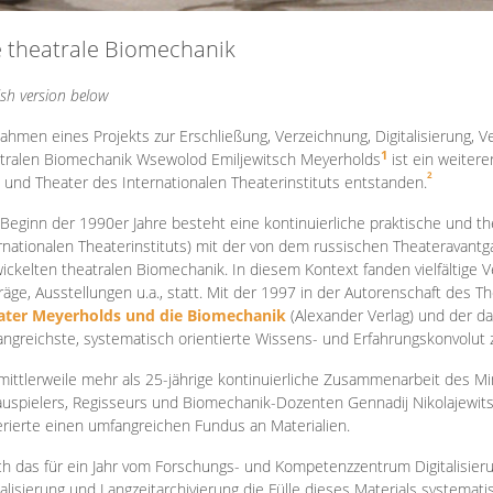
e theatrale Biomechanik
ish version below
ahmen eines Projekts zur Erschließung, Verzeichnung, Digitalisierung, Ve
1
tralen Biomechanik Wsewolod Emiljewitsch Meyerholds
ist ein weiter
2
 und Theater des Internationalen Theaterinstituts entstanden.
 Beginn der 1990er Jahre besteht eine kontinuierliche praktische und
rnationalen Theaterinstituts) mit der von dem russischen Theateravantg
ickelten theatralen Biomechanik. In diesem Kontext fanden vielfältige
räge, Ausstellungen u.a., statt. Mit d
er 1997 in der Autorenschaft des T
ater Meyerholds und die Biomechanik
(Alexander Verlag) und der d
ngreichste, systematisch orientierte Wissens- und Erfahrungskonvolut
mittlerweile mehr als 25-jährige kontinuierliche Zusammenarb
eit des M
uspielers, Regisseurs und Biomechanik-Dozenten Gennadij Nikolajewit
rierte einen umfangreichen Fundus an Materialien.
h das für ein Jahr vom Forschungs- und Kompetenzzentrum Digitalisier
talisierung und Langzeitarchivierung die Fülle dieses Materials systemat