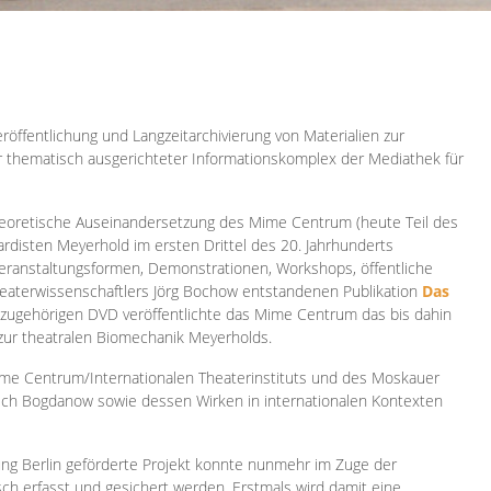
röffentlichung und Langzeitarchivierung von Materialien zur
er thematisch ausgerichteter Informationskomplex der Mediathek für
 theoretische Auseinandersetzung des Mime Centrum (heute Teil des
ardisten Meyerhold im ersten Drittel des 20. Jahrhunderts
 Veranstaltungsformen, Demonstrationen, Workshops, öffentliche
heaterwissenschaftlers Jörg Bochow entstandenen Publikation
Das
azugehörigen DVD veröffentlichte das Mime Centrum das bis dahin
 zur theatralen Biomechanik Meyerholds.
ime Centrum/Internationalen Theaterinstituts und des Moskauer
sch Bogdanow sowie dessen Wirken in internationalen Kontexten
ung Berlin geförderte Projekt konnte nunmehr im Zuge der
isch erfasst und gesichert werden. Erstmals wird damit eine