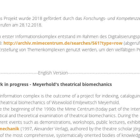
s Projekt wurde 2018 gefördert durch das
Forschungs- und Kompetenzze
rufen am 28.12.2018.
 erster Informationskomplex entstand im Rahmen des Digitalisierungsp
0:
http://archiv.mimecentrum.de/searches/561?type=row
(abgeruf
Erstellung von Themenkomplexen genutzt werden, um den vielfältigen 
-------------------------English Version----------------------------------------------
k in progress - Meyerhold's theatrical biomechanics
information complex is the outcome of a project for indexing, cataloguing,
theatrical biomechanics of Wsewolod Emiljewitsch Meyerhold.
e the beginning of the 1990s the Mime Centrum (today part of the Intern
tical and theoretical examination of theatrical biomechanics. During t
erent events such as demonstrations, workshops, public lectures, exhibi
mechanik
(1997, Alexander Verlag), authored by the theatre scholar Jö
of the most comprehensive, systematically oriented bodies of knowledg