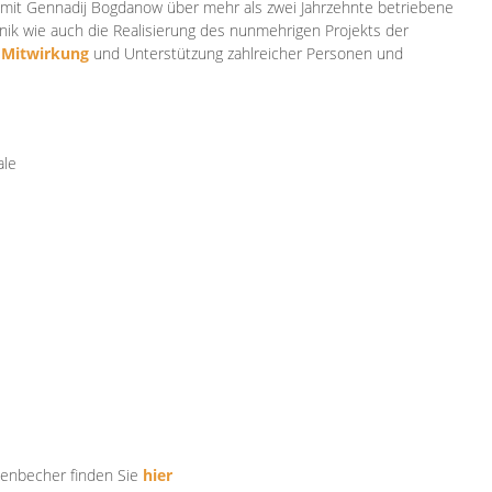
mit Gennadij Bogdanow über mehr als zwei Jahrzehnte betriebene
ik wie auch die Realisierung des nunmehrigen Projekts der
e
Mitwirkung
und Unterstützung zahlr
eicher Personen und
ale
tenbecher finden Sie
hier