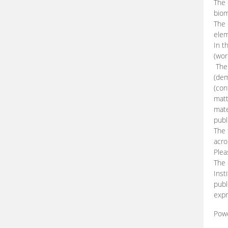
The 
biom
The
elem
In t
(wor
The 
(dem
(con
matt
mate
publ
The 
acro
Plea
The 
Inst
publ
expr
Pow