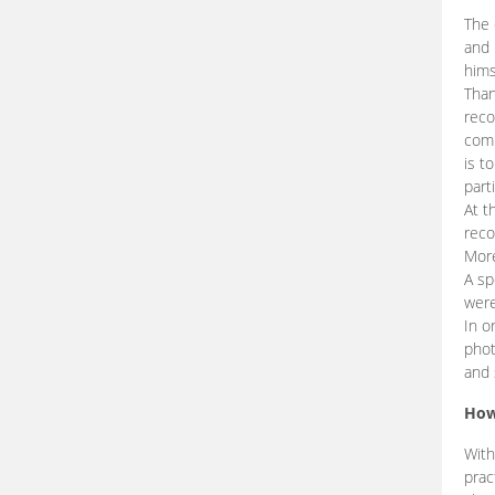
The 
and 
hims
Than
reco
comp
is t
part
At t
reco
More
A sp
were
In o
phot
and 
How
With
prac