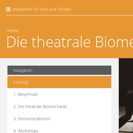
Mediathek für Tanz und Theater
Thema
Die theatrale Biom
Navigation
Einstieg
1. Meyerhold
2. Die theatrale Biomechanik
3. Demonstrationen
4. Workshops