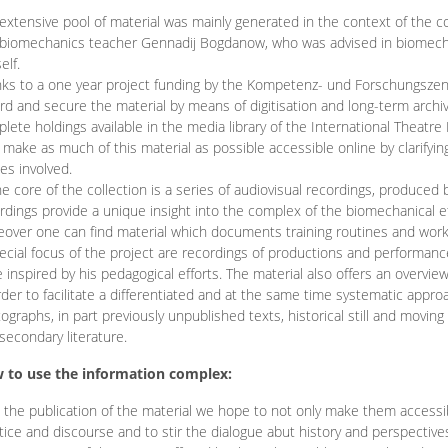
extensive pool of material was mainly generated in the context of the 
biomechanics teacher Gennadij Bogdanow, who was advised in biomechan
elf.
ks to a one year project funding by the Kompetenz- und Forschungszentru
rd and secure the material by means of digitisation and long-term archivi
lete holdings available in the media library of the International Theatre
o make as much of this material as possible accessible online by clarify
ies involved.
he core of the collection is a series of audiovisual recordings, produ
rdings provide a unique insight into the complex of the biomechanical 
over one can find material which documents training routines and works
ecial focus of the project are recordings of productions and performan
 inspired by his pedagogical efforts. The material also offers an overvie
rder to facilitate a differentiated and at the same time systematic appro
ographs, in part previously unpublished texts, historical still and movin
secondary literature.
 to use the information complex:
 the publication of the material we hope to not only make them access
tice and discourse and to stir the dialogue abut history and perspective