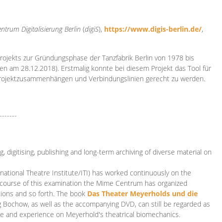
ntrum Digitalisierung
Berlin
(
digiS
),
https://www.digis-berlin.de/
,
rojekts zur Gründungsphase der Tanzfabrik Berlin von 1978 bis
en am 28.12.2018). Erstmalig konnte bei diesem Projekt das Tool für
Projektzusammenhängen und Verbindungslinien gerecht zu werden.
-------
 digitising, publishing and long-term archiving of diverse material on
ational Theatre Institute/ITI) has worked continuously on the
he course of this examination the Mime Centrum has organized
tions and so forth. The book
Das Theater Meyerholds und die
rg Bochow, as well as the accompanying DVD, can still be regarded as
e and experience on Meyerhold's theatrical biomechanics.