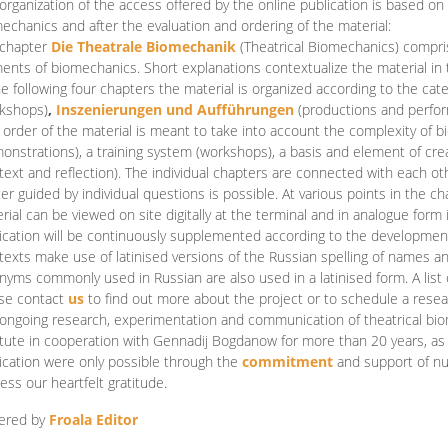
organization of the access offered by the online publication is based on
echanics and after the evaluation and ordering of the material:
 chapter
Die Theatrale Biomechanik
(Theatrical Biomechanics)
compris
ents of biomechanics. Short explanations contextualize the material in 
he following four chapters the material is organized according to the cat
kshops)
,
Inszenierungen und Aufführungen
(productions and perfo
order of the material is meant to take into account the complexity of b
onstrations), a training system (workshops), a basis and element of cr
text and reflection). The individual chapters are connected with each ot
er guided by individual questions is possible. At various points in the ch
rial can be viewed on site digitally at the terminal and in analogue form i
ication will be continuously supplemented according to the development of
texts make use of latinised versions of the Russian spelling of names 
nyms commonly used in Russian are also used in a latinised form. A list 
se contact
us
to find out more about the project or to schedule a resea
ongoing research, experimentation and communication of theatrical bi
itute in cooperation with Gennadij Bogdanow for more than 20 years, as we
ication were only possible through the
commitment
and support of nu
ess our heartfelt gratitude.
ered by
Froala Editor