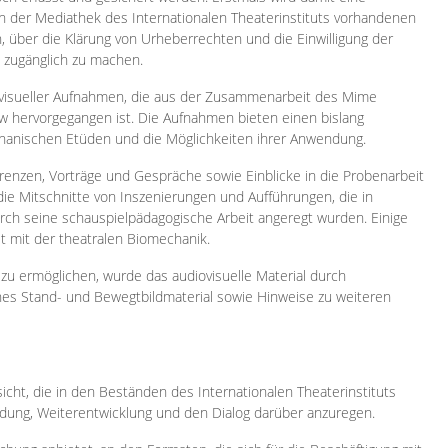
 in der Mediathek des Internationalen Theaterinstituts vorhandenen
, über die Klärung von Urheberrechten und die Einwilligung der
e zugänglich zu machen.
ovisueller Aufnahmen, die aus der Zusammenarbeit des Mime
 hervorgegangen ist. Die Aufnahmen bieten einen bislang
chanischen Etüden und die Möglichkeiten ihrer Anwendung.
enzen, Vorträge und Gespräche sowie Einblicke in die Probenarbeit
e Mitschnitte von Inszenierungen und Aufführungen, die in
h seine schauspielpädagogische Arbeit angeregt wurden. Einige
it mit der theatralen Biomechanik.
zu ermöglichen, wurde das audiovisuelle Material durch
sches Stand- und Bewegtbildmaterial sowie Hinweise zu weiteren
icht, die in den Beständen des Internationalen Theaterinstituts
ung, Weiterentwicklung und den Dialog darüber anzuregen.