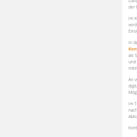
Dafü
der 
Im K
verd
Eins
In d
Kon
als 
und 
mite
An v
digi
Mögl
Im T
nach
Abkü
Kont