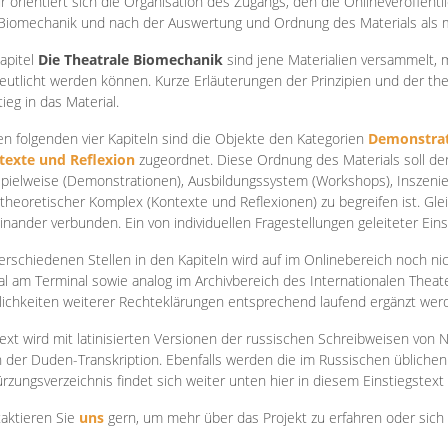
r orientiert sich die Organisation des Zugangs, den die Onlineveröffentl
Biomechanik und nach der Auswertung und Ordnung des Materials als
apite
l
Die Theatrale Biomechanik
sind jene Materialien versammelt,
eutlicht werden können. Kurze Erläuterungen der Prinzipien und der t
tieg in das Material.
en folgenden vier Kapiteln sind die Objekte den Kategorien
Demonstrat
texte und Reflexion
zugeordnet. Diese Ordnung des Materials soll d
Spielweise (Demonstrationen), Ausbildungssystem (Workshops), Inszen
theoretischer Komplex (Kontexte und Reflexionen) zu begreifen ist. Gle
inander verbunden. Ein von individuellen Fragestellungen geleiteter Einst
erschiedenen Stellen in den Kapiteln wird auf im Onlinebereich noch nic
tal am Terminal sowie analog im Archivbereich des Internationalen Theate
ichkeiten weiterer Rechteklärungen entsprechend laufend ergänzt wer
ext wird mit latinisierten Versionen der russischen Schreibweisen von N
 der Duden-Transkription. Ebenfalls werden die im Russischen üblichen
rzungsverzeichnis findet sich weiter unten hier in diesem Einstiegstext
aktieren Sie
uns
gern, um mehr über das Projekt zu erfahren oder sich