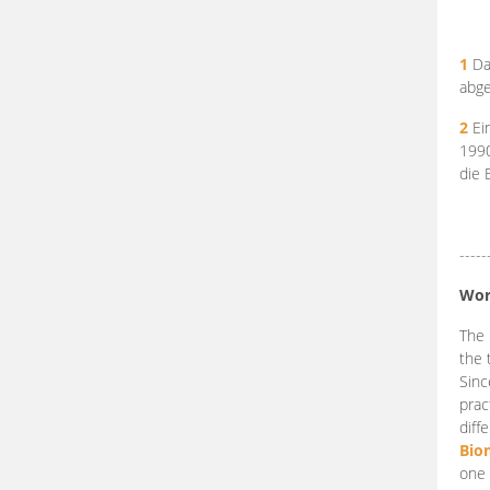
1
Da
abge
2
Ein
199
die 
-----
Wor
The 
the 
Sinc
prac
diff
Bio
one 