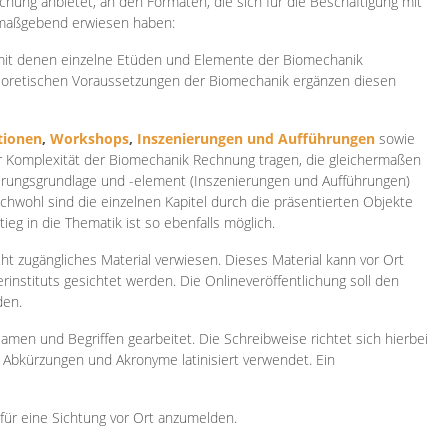
ichung anbietet, an den Formaten, die sich für die Beschäftigung mit
 maßgebend erwiesen haben:
 mit denen einzelne Etüden und Elemente der Biomechanik
heoretischen Voraussetzungen der Biomechanik ergänzen diesen
ionen
,
Workshops
,
Inszenierungen und Aufführungen
sowie
er Komplexität der Biomechanik Rechnung tragen, die gleichermaßen
ierungsgrundlage und -element (Inszenierungen und Aufführungen)
ichwohl sind die einzelnen Kapitel durch die präsentierten Objekte
ieg in die Thematik ist so ebenfalls möglich.
ht zugängliches Material verwiesen. Dieses Material kann vor Ort
rinstituts gesichtet werden. Die Onlineveröffentlichung soll den
den.
amen und Begriffen gearbeitet. Die Schreibweise richtet sich hierbei
 Abkürzungen und Akronyme latinisiert verwendet. Ein
 für eine Sichtung vor Ort anzumelden.