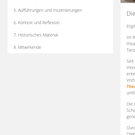
5. Aufführungen und Inszenierungen
Di
6. Kontext und Reflexion
Engl
7. Historisches Material
Im R
thea
8. Mitwirkende
Tanz
Seit
Inte
entw
Vort
The
umfa
Die 
Scha
gene
Durc
Digi