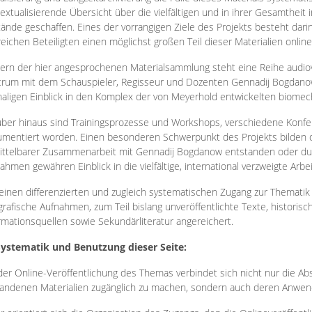
extualisierende Übersicht über die vielfältigen und in ihrer Gesamtheit
ände geschaffen. Eines der vorrangigen Ziele des Projekts besteht darin
reichen Beteiligten einen möglichst großen Teil dieser Materialien onlin
ern der hier angesprochenen Materialsammlung steht eine Reihe audi
rum mit dem Schauspieler, Regisseur und Dozenten Gennadij Bogdanow
aligen Einblick in den Komplex der von Meyerhold entwickelten biome
ber hinaus sind Trainingsprozesse und Workshops, verschiedene Konfer
mentiert worden. Einen besonderen Schwerpunkt des Projekts bilden di
ttelbarer Zusammenarbeit mit Gennadij Bogdanow entstanden oder durc
ahmen gewähren Einblick in die vielfältige, international verzweigte Arbe
inen differenzierten und zugleich systematischen Zugang zur Thematik 
grafische Aufnahmen, zum Teil bislang unveröffentlichte Texte, histori
rmationsquellen sowie Sekundärliteratur angereichert.
Systematik und Benutzung dieser Seite:
der Online-Veröffentlichung des Themas verbindet sich nicht nur die Abs
andenen Materialien zugänglich zu machen, sondern auch deren Anwend