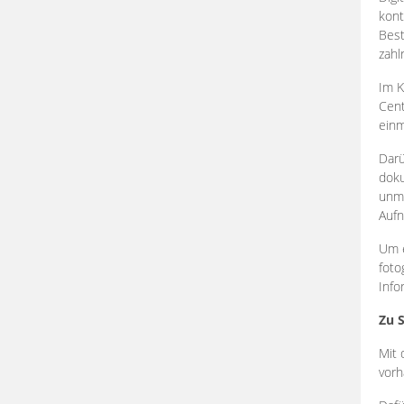
kont
Best
zahl
Im K
Cent
einm
Darü
doku
unmi
Aufn
Um e
foto
Info
Zu 
Mit 
vorh