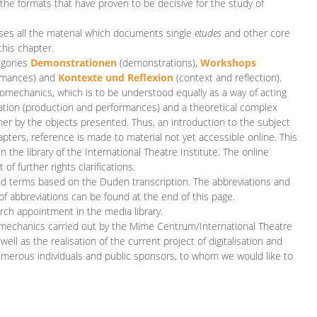
 the formats that have proven to be decisive for the study of
es all the material which documents single
etudes
and other core
this chapter.
egories
D
emonstrationen
(demonstrations),
Workshops
rmances)
and
Kontexte und Reflexion
(context and reflection).
iomechanics, which is to be understood equally as a way of acting
eation (production and performances) and a theoretical complex
her by the objects presented. Thus, an introduction to the subject
apters, reference is made to material not yet accessible online. This
n the library of the International Theatre Institute. The online
 further rights clarifications.
and terms based on the Duden transcription. The abbreviations and
of abbreviations can be found at the end of this page.
rch appointment in the media library.
omechanics carried out by the Mime Centrum/International Theatre
ll as the realisation of the current project of digitalisation and
merous individuals and public sponsors, to whom we would like to