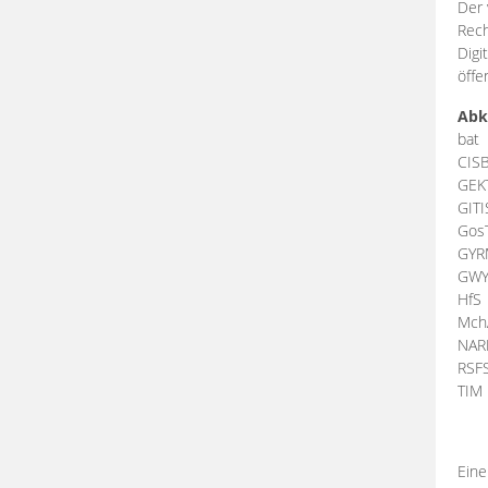
Der 
Rech
Digi
öffe
Abk
bat
CIS
GEK
GIT
Gos
GY
GW
HfS
Mch
NA
RSF
TI
Eine