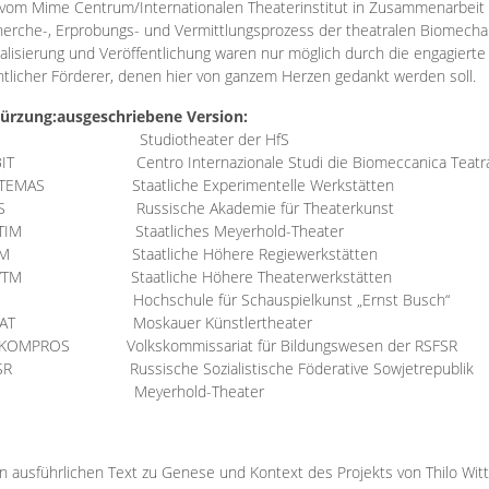
vom Mime Centrum/Internationalen Theaterinstitut in Zusammenarbeit 
erche-, Erprobungs- und Vermittlungsprozess der theatralen Biomechan
talisierung und Veröffentlichung waren nur möglich durch die engagiert
ntlicher Förderer, denen hier von ganzem Herzen gedankt werden soll.
ürzung:
ausgeschriebene Version:
Studiotheater der HfS
BIT
Centro Internazionale Studi die Biomeccanica Teatr
TEMAS
Staatliche Experimentelle Werkstätten
IS
Russische Akademie für Theaterkunst
TIM
Staatliches Meyerhold-Theater
RM
Staatliche Höhere Regiewerkstätten
YTM
Staatliche Höhere Theaterwerkstätten
Hochschule für Schauspielkunst „Ernst Busch“
AT
Moskauer Künstlertheater
RKOMPROS
Volkskommissariat für Bildungswesen der RSFSR
SR
Russische Sozialistische Föderative Sowjetrepublik
M Meyerhold-Theater
n ausführlichen Text zu Genese und Kontext des Projekts von Thilo Wit