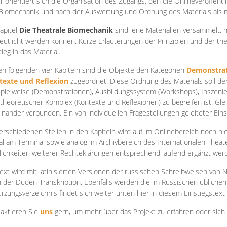
r orientiert sich die Organisation des Zugangs, den die Onlineveröffentl
Biomechanik und nach der Auswertung und Ordnung des Materials als
apite
l
Die Theatrale Biomechanik
sind jene Materialien versammelt,
eutlicht werden können. Kurze Erläuterungen der Prinzipien und der t
tieg in das Material.
en folgenden vier Kapiteln sind die Objekte den Kategorien
Demonstrat
texte und Reflexion
zugeordnet. Diese Ordnung des Materials soll d
Spielweise (Demonstrationen), Ausbildungssystem (Workshops), Inszen
theoretischer Komplex (Kontexte und Reflexionen) zu begreifen ist. Gle
inander verbunden. Ein von individuellen Fragestellungen geleiteter Einst
erschiedenen Stellen in den Kapiteln wird auf im Onlinebereich noch nic
tal am Terminal sowie analog im Archivbereich des Internationalen Theate
ichkeiten weiterer Rechteklärungen entsprechend laufend ergänzt wer
ext wird mit latinisierten Versionen der russischen Schreibweisen von N
 der Duden-Transkription. Ebenfalls werden die im Russischen üblichen
rzungsverzeichnis findet sich weiter unten hier in diesem Einstiegstext
aktieren Sie
uns
gern, um mehr über das Projekt zu erfahren oder sich