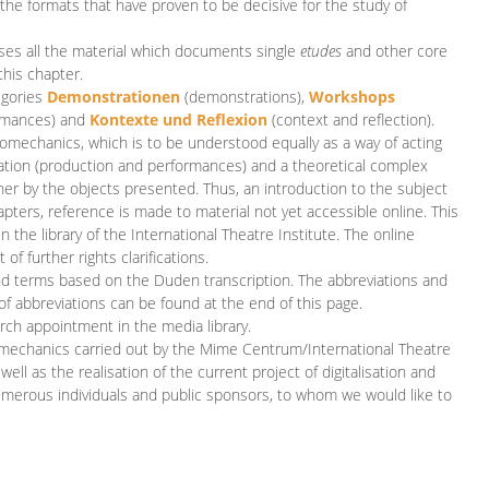
 the formats that have proven to be decisive for the study of
es all the material which documents single
etudes
and other core
this chapter.
egories
D
emonstrationen
(demonstrations),
Workshops
rmances)
and
Kontexte und Reflexion
(context and reflection).
iomechanics, which is to be understood equally as a way of acting
eation (production and performances) and a theoretical complex
her by the objects presented. Thus, an introduction to the subject
apters, reference is made to material not yet accessible online. This
n the library of the International Theatre Institute. The online
 further rights clarifications.
and terms based on the Duden transcription. The abbreviations and
of abbreviations can be found at the end of this page.
rch appointment in the media library.
omechanics carried out by the Mime Centrum/International Theatre
ll as the realisation of the current project of digitalisation and
merous individuals and public sponsors, to whom we would like to