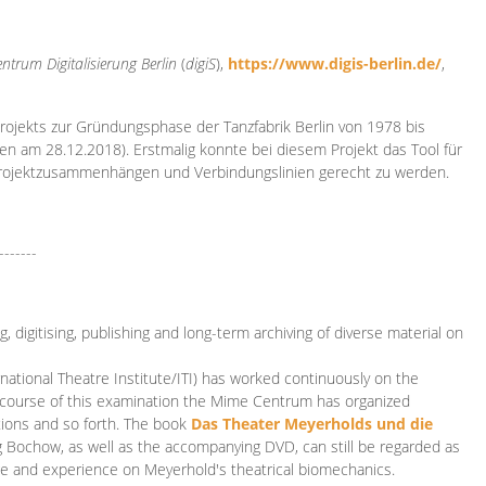
ntrum Digitalisierung
Berlin
(
digiS
),
https://www.digis-berlin.de/
,
rojekts zur Gründungsphase der Tanzfabrik Berlin von 1978 bis
en am 28.12.2018). Erstmalig konnte bei diesem Projekt das Tool für
Projektzusammenhängen und Verbindungslinien gerecht zu werden.
-------
 digitising, publishing and long-term archiving of diverse material on
ational Theatre Institute/ITI) has worked continuously on the
he course of this examination the Mime Centrum has organized
tions and so forth. The book
Das Theater Meyerholds und die
rg Bochow, as well as the accompanying DVD, can still be regarded as
e and experience on Meyerhold's theatrical biomechanics.