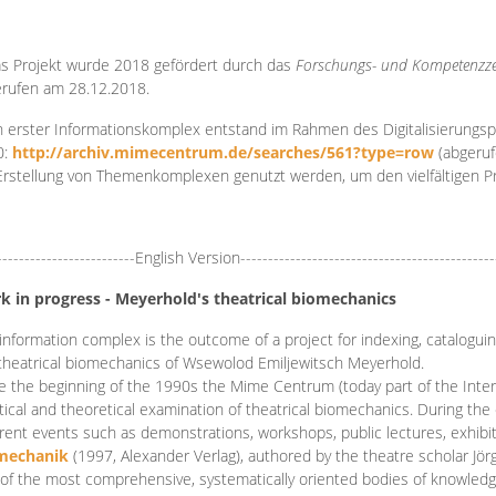
s Projekt wurde 2018 gefördert durch das
Forschungs- und Kompetenzze
rufen am 28.12.2018.
 erster Informationskomplex entstand im Rahmen des Digitalisierungsp
0:
http://archiv.mimecentrum.de/searches/561?type=row
(abgeruf
Erstellung von Themenkomplexen genutzt werden, um den vielfältigen 
-------------------------English Version----------------------------------------------
k in progress - Meyerhold's theatrical biomechanics
information complex is the outcome of a project for indexing, cataloguing,
theatrical biomechanics of Wsewolod Emiljewitsch Meyerhold.
e the beginning of the 1990s the Mime Centrum (today part of the Intern
tical and theoretical examination of theatrical biomechanics. During t
erent events such as demonstrations, workshops, public lectures, exhibi
mechanik
(1997, Alexander Verlag), authored by the theatre scholar Jö
of the most comprehensive, systematically oriented bodies of knowledg