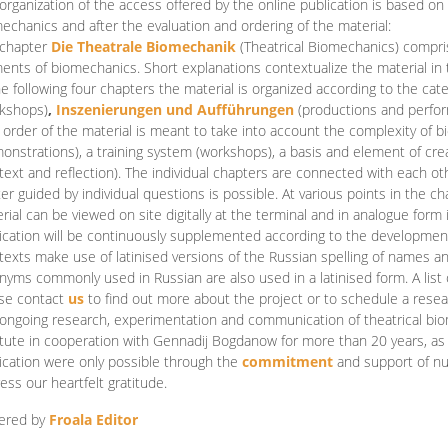
organization of the access offered by the online publication is based on
echanics and after the evaluation and ordering of the material:
 chapter
Die Theatrale Biomechanik
(Theatrical Biomechanics)
compris
ents of biomechanics. Short explanations contextualize the material in 
he following four chapters the material is organized according to the cat
kshops)
,
Inszenierungen und Aufführungen
(productions and perfo
order of the material is meant to take into account the complexity of b
onstrations), a training system (workshops), a basis and element of cr
text and reflection). The individual chapters are connected with each ot
er guided by individual questions is possible. At various points in the ch
rial can be viewed on site digitally at the terminal and in analogue form i
ication will be continuously supplemented according to the development of
texts make use of latinised versions of the Russian spelling of names 
nyms commonly used in Russian are also used in a latinised form. A list 
se contact
us
to find out more about the project or to schedule a resea
ongoing research, experimentation and communication of theatrical bi
itute in cooperation with Gennadij Bogdanow for more than 20 years, as we
ication were only possible through the
commitment
and support of nu
ess our heartfelt gratitude.
ered by
Froala Editor