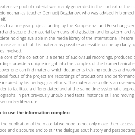
extensive pool of material was mainly generated in the context of the 
biomechanics teacher Gennadij Bogdanow, who was advised in biomechan
elf.
ks to a one year project funding by the Kompetenz- und Forschungszentru
rd and secure the material by means of digitisation and long-term archivi
lete holdings available in the media library of the International Theatre
o make as much of this material as possible accessible online by clarify
ies involved.
he core of the collection is a series of audiovisual recordings, produ
rdings provide a unique insight into the complex of the biomechanical 
over one can find material which documents training routines and works
ecial focus of the project are recordings of productions and performan
 inspired by his pedagogical efforts. The material also offers an overvie
rder to facilitate a differentiated and at the same time systematic appro
ographs, in part previously unpublished texts, historical still and movin
secondary literature.
 to use the information complex:
 the publication of the material we hope to not only make them access
tice and discourse and to stir the dialogue abut history and perspective