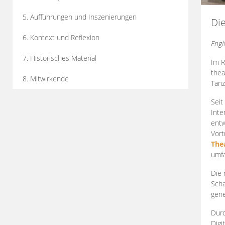
5. Aufführungen und Inszenierungen
Di
6. Kontext und Reflexion
Engl
7. Historisches Material
Im R
thea
8. Mitwirkende
Tanz
Seit
Inte
entw
Vort
The
umfa
Die 
Scha
gene
Durc
Digi