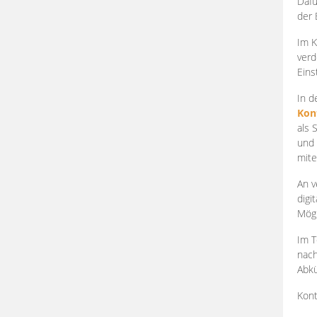
Dafü
der 
Im K
verd
Eins
In d
Kon
als 
und 
mite
An v
digi
Mögl
Im T
nach
Abkü
Kont