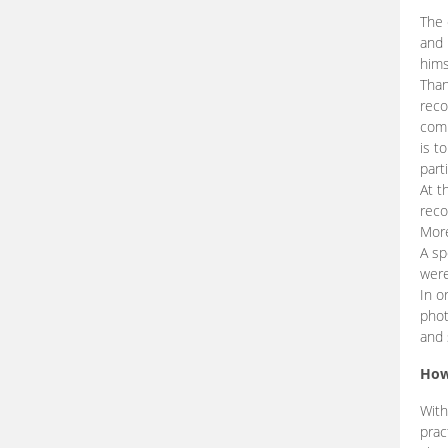
The 
and 
hims
Than
reco
comp
is t
part
At t
reco
More
A sp
were
In o
phot
and 
How
With
prac