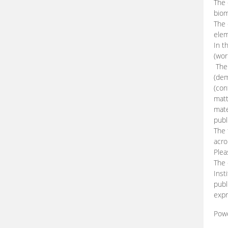
The 
biom
The
elem
In t
(wor
The 
(dem
(con
matt
mate
publ
The 
acro
Plea
The 
Inst
publ
expr
Pow