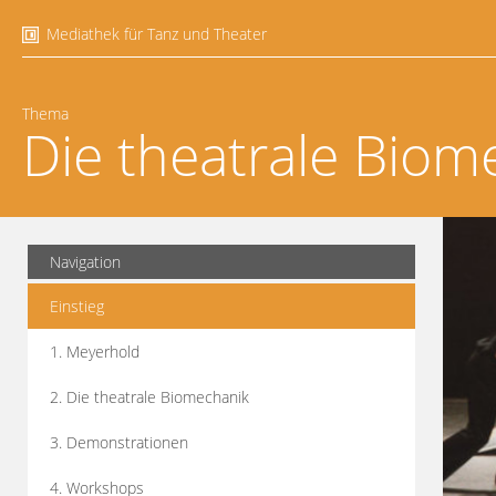
Mediathek für Tanz und Theater
Thema
Die theatrale Biom
Navigation
Einstieg
1. Meyerhold
2. Die theatrale Biomechanik
3. Demonstrationen
4. Workshops