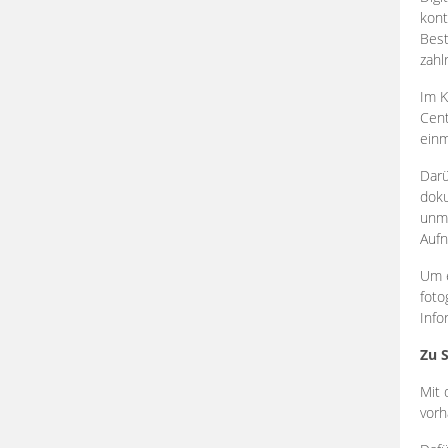
kont
Best
zahl
Im K
Cent
einm
Darü
doku
unmi
Aufn
Um e
foto
Info
Zu 
Mit 
vorh