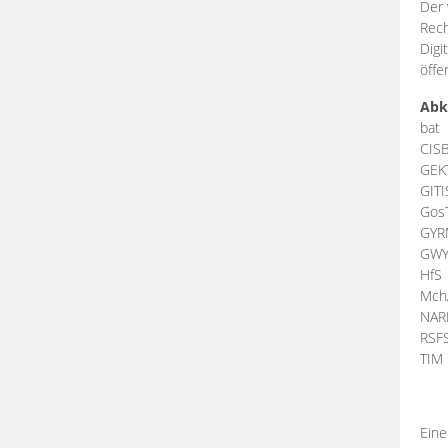
Der 
Rech
Digi
öffe
Abk
bat
CIS
GEK
GIT
Gos
GY
GW
HfS
Mch
NA
RSF
TI
Eine