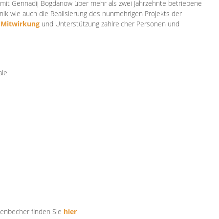
mit Gennadij Bogdanow über mehr als zwei Jahrzehnte betriebene
ik wie auch die Realisierung des nunmehrigen Projekts der
e
Mitwirkung
und Unterstützung zahlr
eicher Personen und
ale
tenbecher finden Sie
hier