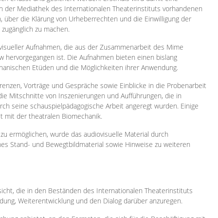
 in der Mediathek des Internationalen Theaterinstituts vorhandenen
, über die Klärung von Urheberrechten und die Einwilligung der
e zugänglich zu machen.
ovisueller Aufnahmen, die aus der Zusammenarbeit des Mime
 hervorgegangen ist. Die Aufnahmen bieten einen bislang
chanischen Etüden und die Möglichkeiten ihrer Anwendung.
enzen, Vorträge und Gespräche sowie Einblicke in die Probenarbeit
e Mitschnitte von Inszenierungen und Aufführungen, die in
h seine schauspielpädagogische Arbeit angeregt wurden. Einige
it mit der theatralen Biomechanik.
zu ermöglichen, wurde das audiovisuelle Material durch
sches Stand- und Bewegtbildmaterial sowie Hinweise zu weiteren
icht, die in den Beständen des Internationalen Theaterinstituts
ung, Weiterentwicklung und den Dialog darüber anzuregen.