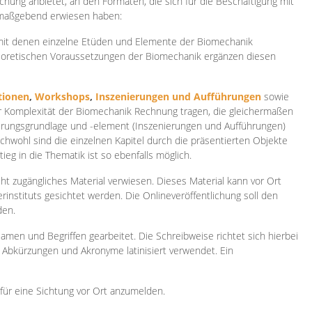
ichung anbietet, an den Formaten, die sich für die Beschäftigung mit
 maßgebend erwiesen haben:
 mit denen einzelne Etüden und Elemente der Biomechanik
heoretischen Voraussetzungen der Biomechanik ergänzen diesen
ionen
,
Workshops
,
Inszenierungen und Aufführungen
sowie
er Komplexität der Biomechanik Rechnung tragen, die gleichermaßen
ierungsgrundlage und -element (Inszenierungen und Aufführungen)
ichwohl sind die einzelnen Kapitel durch die präsentierten Objekte
ieg in die Thematik ist so ebenfalls möglich.
ht zugängliches Material verwiesen. Dieses Material kann vor Ort
rinstituts gesichtet werden. Die Onlineveröffentlichung soll den
den.
amen und Begriffen gearbeitet. Die Schreibweise richtet sich hierbei
 Abkürzungen und Akronyme latinisiert verwendet. Ein
 für eine Sichtung vor Ort anzumelden.