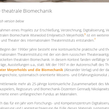
e theatrale Biomechanik
ish version below
ahmen eines Projekts zur Erschließung, Verzeichnung, Digitalisierung, Ve
1
tralen Biomechanik Wsewolod Emiljewitsch Meyerholds
ist ein weiter
2
 und Theater des Internationalen Theaterinstituts entstanden.
 Beginn der 1990er Jahre besteht eine kontinuierliche praktische und
rnationalen Theaterinstituts) mit der von dem russischen Theateravantg
ickelten theatralen Biomechanik. In diesem Kontext fanden vielfältige
räge, Ausstellungen u.a., statt. Mit d
er 1997 in der Autorenschaft des T
ater Meyerholds und die Biomechanik
(Alexander Verlag) und der d
ngreichste, systematisch orientierte Wissens- und Erfahrungskonvolut
mittlerweile mehr als 25-jährige kontinuierliche Zusammenarb
eit des M
uspielers, Regisseurs und Biomechanik-Dozenten Gennadij Nikolajewit
rierte einen umfangreichen Fundus an Materialien.
h das für ein Jahr vom Forschungs- und Kompetenzzentrum Digitalisier
talisierung und Langzeitarchivierung die Fülle dieses Materials systemat