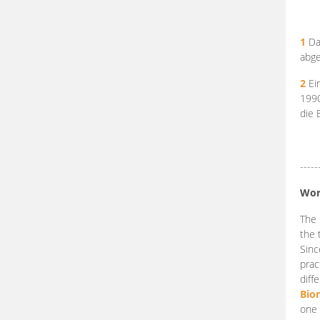
1
Da
abge
2
Ein
199
die 
-----
Wor
The 
the 
Sinc
prac
diff
Bio
one 