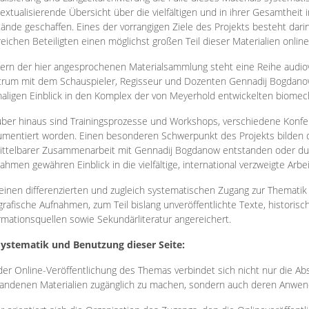
extualisierende Übersicht über die vielfältigen und in ihrer Gesamtheit
ände geschaffen. Eines der vorrangigen Ziele des Projekts besteht darin
reichen Beteiligten einen möglichst großen Teil dieser Materialien onlin
ern der hier angesprochenen Materialsammlung steht eine Reihe audi
rum mit dem Schauspieler, Regisseur und Dozenten Gennadij Bogdanow
aligen Einblick in den Komplex der von Meyerhold entwickelten biome
ber hinaus sind Trainingsprozesse und Workshops, verschiedene Konfer
mentiert worden. Einen besonderen Schwerpunkt des Projekts bilden di
ttelbarer Zusammenarbeit mit Gennadij Bogdanow entstanden oder durc
ahmen gewähren Einblick in die vielfältige, international verzweigte Arbe
inen differenzierten und zugleich systematischen Zugang zur Thematik 
grafische Aufnahmen, zum Teil bislang unveröffentlichte Texte, histori
rmationsquellen sowie Sekundärliteratur angereichert.
Systematik und Benutzung dieser Seite:
der Online-Veröffentlichung des Themas verbindet sich nicht nur die Abs
andenen Materialien zugänglich zu machen, sondern auch deren Anwend