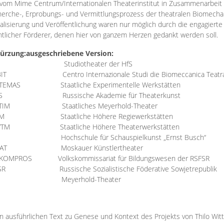
vom Mime Centrum/Internationalen Theaterinstitut in Zusammenarbeit 
erche-, Erprobungs- und Vermittlungsprozess der theatralen Biomechan
talisierung und Veröffentlichung waren nur möglich durch die engagiert
ntlicher Förderer, denen hier von ganzem Herzen gedankt werden soll.
ürzung:
ausgeschriebene Version:
Studiotheater der HfS
BIT
Centro Internazionale Studi die Biomeccanica Teatr
TEMAS
Staatliche Experimentelle Werkstätten
IS
Russische Akademie für Theaterkunst
TIM
Staatliches Meyerhold-Theater
RM
Staatliche Höhere Regiewerkstätten
YTM
Staatliche Höhere Theaterwerkstätten
Hochschule für Schauspielkunst „Ernst Busch“
AT
Moskauer Künstlertheater
RKOMPROS
Volkskommissariat für Bildungswesen der RSFSR
SR
Russische Sozialistische Föderative Sowjetrepublik
M Meyerhold-Theater
n ausführlichen Text zu Genese und Kontext des Projekts von Thilo Wit