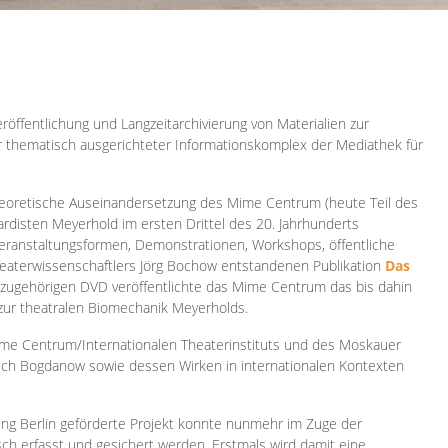
röffentlichung und Langzeitarchivierung von Materialien zur
er thematisch ausgerichteter Informationskomplex der Mediathek für
 theoretische Auseinandersetzung des Mime Centrum (heute Teil des
ardisten Meyerhold im ersten Drittel des 20. Jahrhunderts
 Veranstaltungsformen, Demonstrationen, Workshops, öffentliche
heaterwissenschaftlers Jörg Bochow entstandenen Publikation
Das
azugehörigen DVD veröffentlichte das Mime Centrum das bis dahin
 zur theatralen Biomechanik Meyerholds.
ime Centrum/Internationalen Theaterinstituts und des Moskauer
sch Bogdanow sowie dessen Wirken in internationalen Kontexten
ung Berlin geförderte Projekt konnte nunmehr im Zuge der
isch erfasst und gesichert werden. Erstmals wird damit eine