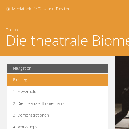
Mediathek für Tanz und Theater
Thema
Die theatrale Biom
Navigation
Einstieg
1. Meyerhold
2. Die theatrale Biomechanik
3. Demonstrationen
4. Workshops