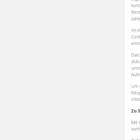
kont
Best
zahl
Im K
Cent
einm
Darü
doku
unmi
Aufn
Um e
foto
Info
Zu 
Mit 
vorh