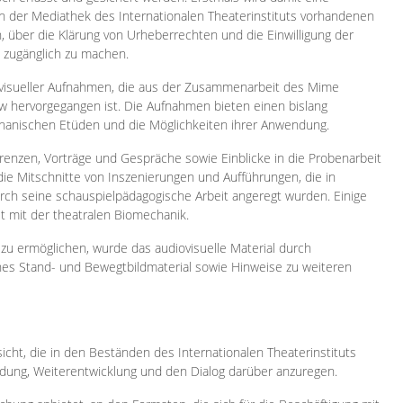
 in der Mediathek des Internationalen Theaterinstituts vorhandenen
, über die Klärung von Urheberrechten und die Einwilligung der
e zugänglich zu machen.
ovisueller Aufnahmen, die aus der Zusammenarbeit des Mime
 hervorgegangen ist. Die Aufnahmen bieten einen bislang
chanischen Etüden und die Möglichkeiten ihrer Anwendung.
enzen, Vorträge und Gespräche sowie Einblicke in die Probenarbeit
e Mitschnitte von Inszenierungen und Aufführungen, die in
h seine schauspielpädagogische Arbeit angeregt wurden. Einige
it mit der theatralen Biomechanik.
zu ermöglichen, wurde das audiovisuelle Material durch
sches Stand- und Bewegtbildmaterial sowie Hinweise zu weiteren
icht, die in den Beständen des Internationalen Theaterinstituts
ung, Weiterentwicklung und den Dialog darüber anzuregen.