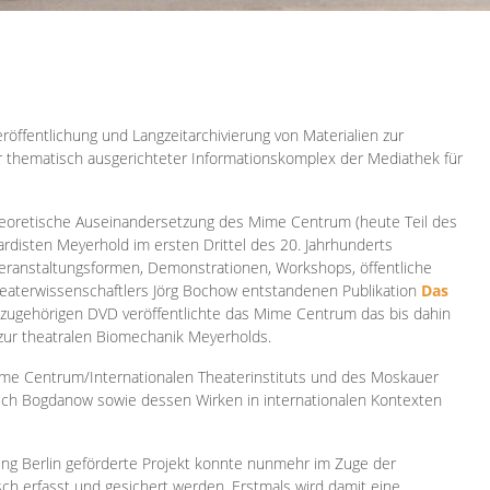
röffentlichung und Langzeitarchivierung von Materialien zur
er thematisch ausgerichteter Informationskomplex der Mediathek für
 theoretische Auseinandersetzung des Mime Centrum (heute Teil des
ardisten Meyerhold im ersten Drittel des 20. Jahrhunderts
 Veranstaltungsformen, Demonstrationen, Workshops, öffentliche
heaterwissenschaftlers Jörg Bochow entstandenen Publikation
Das
azugehörigen DVD veröffentlichte das Mime Centrum das bis dahin
 zur theatralen Biomechanik Meyerholds.
ime Centrum/Internationalen Theaterinstituts und des Moskauer
sch Bogdanow sowie dessen Wirken in internationalen Kontexten
ung Berlin geförderte Projekt konnte nunmehr im Zuge der
isch erfasst und gesichert werden. Erstmals wird damit eine