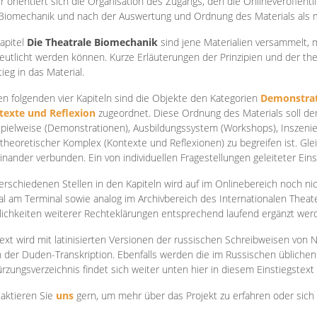
r orientiert sich die Organisation des Zugangs, den die Onlineveröffentl
Biomechanik und nach der Auswertung und Ordnung des Materials als
apite
l
Die Theatrale Biomechanik
sind jene Materialien versammelt,
eutlicht werden können. Kurze Erläuterungen der Prinzipien und der t
tieg in das Material.
en folgenden vier Kapiteln sind die Objekte den Kategorien
Demonstrat
texte und Reflexion
zugeordnet. Diese Ordnung des Materials soll d
Spielweise (Demonstrationen), Ausbildungssystem (Workshops), Inszen
theoretischer Komplex (Kontexte und Reflexionen) zu begreifen ist. Gle
inander verbunden. Ein von individuellen Fragestellungen geleiteter Einst
erschiedenen Stellen in den Kapiteln wird auf im Onlinebereich noch nic
tal am Terminal sowie analog im Archivbereich des Internationalen Theate
ichkeiten weiterer Rechteklärungen entsprechend laufend ergänzt wer
ext wird mit latinisierten Versionen der russischen Schreibweisen von N
 der Duden-Transkription. Ebenfalls werden die im Russischen üblichen
rzungsverzeichnis findet sich weiter unten hier in diesem Einstiegstext
aktieren Sie
uns
gern, um mehr über das Projekt zu erfahren oder sich