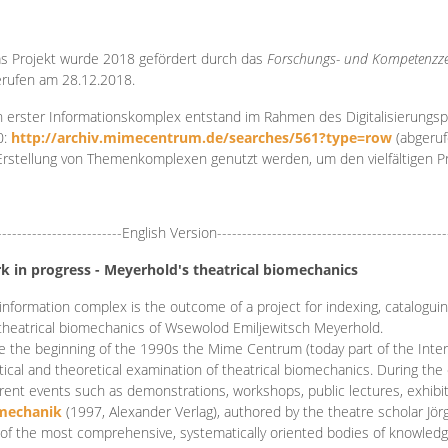
s Projekt wurde 2018 gefördert durch das
Forschungs- und Kompetenzze
rufen am 28.12.2018.
 erster Informationskomplex entstand im Rahmen des Digitalisierungsp
0:
http://archiv.mimecentrum.de/searches/561?type=row
(abgeruf
Erstellung von Themenkomplexen genutzt werden, um den vielfältigen 
-------------------------English Version----------------------------------------------
k in progress - Meyerhold's theatrical biomechanics
information complex is the outcome of a project for indexing, cataloguing,
theatrical biomechanics of Wsewolod Emiljewitsch Meyerhold.
e the beginning of the 1990s the Mime Centrum (today part of the Intern
tical and theoretical examination of theatrical biomechanics. During t
erent events such as demonstrations, workshops, public lectures, exhibi
mechanik
(1997, Alexander Verlag), authored by the theatre scholar Jö
of the most comprehensive, systematically oriented bodies of knowledg