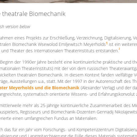
e theatrale Biomechanik
ish version below
ahmen eines Projekts zur Erschließung, Verzeichnung, Digitalisierung, Ve
1
tralen Biomechanik Wsewolod Emiljewitsch Meyerholds
ist ein weiter
2
 und Theater des Internationalen Theaterinstituts entstanden.
 Beginn der 1990er Jahre besteht eine kontinuierliche praktische und
rnationalen Theaterinstituts) mit der von dem russischen Theateravantg
ickelten theatralen Biomechanik. In diesem Kontext fanden vielfältige
räge, Ausstellungen u.a., statt. Mit d
er 1997 in der Autorenschaft des T
ater Meyerholds und die Biomechanik
(Alexander Verlag) und der d
ngreichste, systematisch orientierte Wissens- und Erfahrungskonvolut
mittlerweile mehr als 25-jährige kontinuierliche Zusammenarb
eit des M
uspielers, Regisseurs und Biomechanik-Dozenten Gennadij Nikolajewit
rierte einen umfangreichen Fundus an Materialien.
h das für ein Jahr vom Forschungs- und Kompetenzzentrum Digitalisier
talisierung und Langzeitarchivierung die Fülle dieses Materials systemat