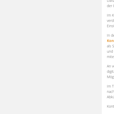
Dafü
der 
Im K
verd
Eins
In d
Kon
als 
und 
mite
An v
digi
Mögl
Im T
nach
Abkü
Kont