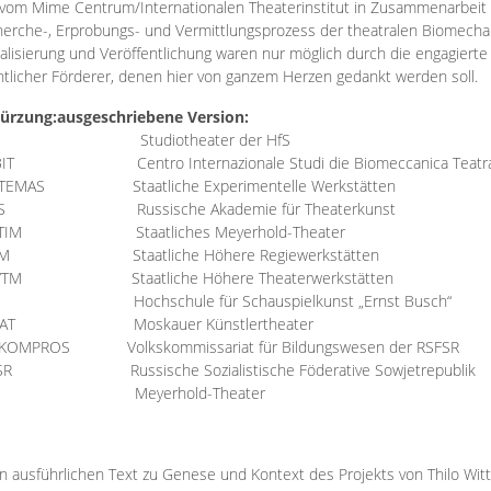
vom Mime Centrum/Internationalen Theaterinstitut in Zusammenarbeit 
erche-, Erprobungs- und Vermittlungsprozess der theatralen Biomechan
talisierung und Veröffentlichung waren nur möglich durch die engagiert
ntlicher Förderer, denen hier von ganzem Herzen gedankt werden soll.
ürzung:
ausgeschriebene Version:
Studiotheater der HfS
BIT
Centro Internazionale Studi die Biomeccanica Teatr
TEMAS
Staatliche Experimentelle Werkstätten
IS
Russische Akademie für Theaterkunst
TIM
Staatliches Meyerhold-Theater
RM
Staatliche Höhere Regiewerkstätten
YTM
Staatliche Höhere Theaterwerkstätten
Hochschule für Schauspielkunst „Ernst Busch“
AT
Moskauer Künstlertheater
RKOMPROS
Volkskommissariat für Bildungswesen der RSFSR
SR
Russische Sozialistische Föderative Sowjetrepublik
M Meyerhold-Theater
n ausführlichen Text zu Genese und Kontext des Projekts von Thilo Wit