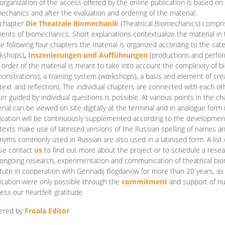
organization of the access offered by the online publication is based on
echanics and after the evaluation and ordering of the material:
 chapter
Die Theatrale Biomechanik
(Theatrical Biomechanics)
compris
ents of biomechanics. Short explanations contextualize the material in 
he following four chapters the material is organized according to the cat
kshops)
,
Inszenierungen und Aufführungen
(productions and perfo
order of the material is meant to take into account the complexity of b
onstrations), a training system (workshops), a basis and element of cr
text and reflection). The individual chapters are connected with each ot
er guided by individual questions is possible. At various points in the ch
rial can be viewed on site digitally at the terminal and in analogue form i
ication will be continuously supplemented according to the development of
texts make use of latinised versions of the Russian spelling of names 
nyms commonly used in Russian are also used in a latinised form. A list 
se contact
us
to find out more about the project or to schedule a resea
ongoing research, experimentation and communication of theatrical bi
itute in cooperation with Gennadij Bogdanow for more than 20 years, as we
ication were only possible through the
commitment
and support of nu
ess our heartfelt gratitude.
ered by
Froala Editor