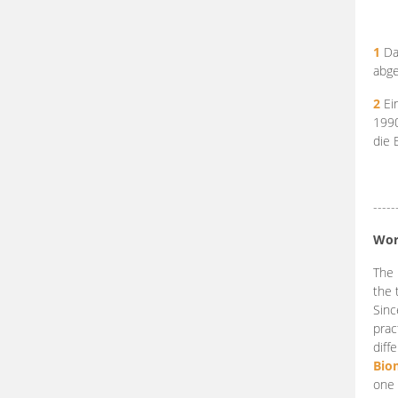
1
Da
abge
2
Ein
199
die 
-----
Wor
The 
the 
Sinc
prac
diff
Bio
one 