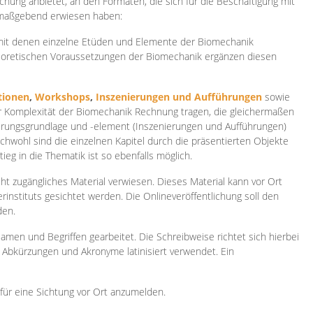
ichung anbietet, an den Formaten, die sich für die Beschäftigung mit
 maßgebend erwiesen haben:
 mit denen einzelne Etüden und Elemente der Biomechanik
heoretischen Voraussetzungen der Biomechanik ergänzen diesen
ionen
,
Workshops
,
Inszenierungen und Aufführungen
sowie
er Komplexität der Biomechanik Rechnung tragen, die gleichermaßen
ierungsgrundlage und -element (Inszenierungen und Aufführungen)
ichwohl sind die einzelnen Kapitel durch die präsentierten Objekte
ieg in die Thematik ist so ebenfalls möglich.
ht zugängliches Material verwiesen. Dieses Material kann vor Ort
rinstituts gesichtet werden. Die Onlineveröffentlichung soll den
den.
amen und Begriffen gearbeitet. Die Schreibweise richtet sich hierbei
 Abkürzungen und Akronyme latinisiert verwendet. Ein
 für eine Sichtung vor Ort anzumelden.