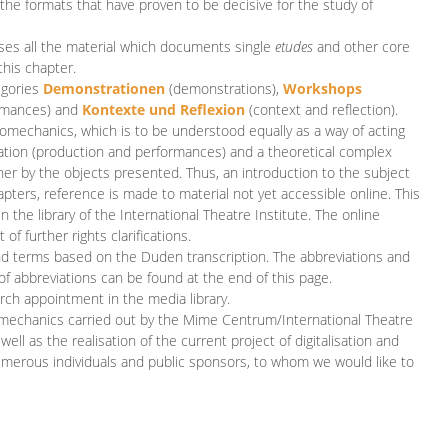
 the formats that have proven to be decisive for the study of
es all the material which documents single
etudes
and other core
this chapter.
egories
D
emonstrationen
(demonstrations),
Workshops
rmances)
and
Kontexte und Reflexion
(context and reflection).
iomechanics, which is to be understood equally as a way of acting
eation (production and performances) and a theoretical complex
her by the objects presented. Thus, an introduction to the subject
apters, reference is made to material not yet accessible online. This
n the library of the International Theatre Institute. The online
 further rights clarifications.
and terms based on the Duden transcription. The abbreviations and
of abbreviations can be found at the end of this page.
rch appointment in the media library.
omechanics carried out by the Mime Centrum/International Theatre
ll as the realisation of the current project of digitalisation and
merous individuals and public sponsors, to whom we would like to