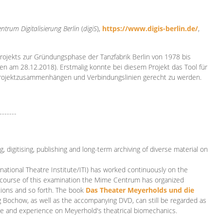
ntrum Digitalisierung
Berlin
(
digiS
),
https://www.digis-berlin.de/
,
rojekts zur Gründungsphase der Tanzfabrik Berlin von 1978 bis
en am 28.12.2018). Erstmalig konnte bei diesem Projekt das Tool für
Projektzusammenhängen und Verbindungslinien gerecht zu werden.
-------
 digitising, publishing and long-term archiving of diverse material on
ational Theatre Institute/ITI) has worked continuously on the
he course of this examination the Mime Centrum has organized
tions and so forth. The book
Das Theater Meyerholds und die
rg Bochow, as well as the accompanying DVD, can still be regarded as
e and experience on Meyerhold's theatrical biomechanics.