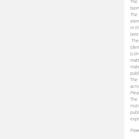
The 
biom
The
elem
In t
(wor
The 
(dem
(con
matt
mate
publ
The 
acro
Plea
The 
Inst
publ
expr
Pow