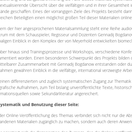
extualisierende Übersicht über die vielfältigen und in ihrer Gesamtheit
ände geschaffen. Eines der vorrangigen Ziele des Projekts besteht darin
reichen Beteiligten einen möglichst großen Teil dieser Materialien onlin
ern der hier angesprochenen Materialsammlung steht eine Reihe audi
rum mit dem Schauspieler, Regisseur und Dozenten Gennadij Bogdanow
aligen Einblick in den Komplex der von Meyerhold entwickelten biome
ber hinaus sind Trainingsprozesse und Workshops, verschiedene Konfer
mentiert worden. Einen besonderen Schwerpunkt des Projekts bilden di
ttelbarer Zusammenarbeit mit Gennadij Bogdanow entstanden oder durc
ahmen gewähren Einblick in die vielfältige, international verzweigte Arbe
inen differenzierten und zugleich systematischen Zugang zur Thematik 
grafische Aufnahmen, zum Teil bislang unveröffentlichte Texte, histori
rmationsquellen sowie Sekundärliteratur angereichert.
Systematik und Benutzung dieser Seite:
der Online-Veröffentlichung des Themas verbindet sich nicht nur die Abs
andenen Materialien zugänglich zu machen, sondern auch deren Anwend