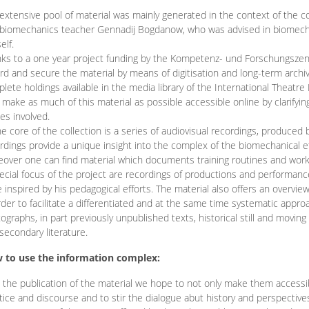
extensive pool of material was mainly generated in the context of the 
biomechanics teacher Gennadij Bogdanow, who was advised in biomechan
elf.
ks to a one year project funding by the Kompetenz- und Forschungszentru
rd and secure the material by means of digitisation and long-term archivi
lete holdings available in the media library of the International Theatre
o make as much of this material as possible accessible online by clarify
ies involved.
he core of the collection is a series of audiovisual recordings, produ
rdings provide a unique insight into the complex of the biomechanical 
over one can find material which documents training routines and works
ecial focus of the project are recordings of productions and performan
 inspired by his pedagogical efforts. The material also offers an overvie
rder to facilitate a differentiated and at the same time systematic appro
ographs, in part previously unpublished texts, historical still and movin
secondary literature.
 to use the information complex:
 the publication of the material we hope to not only make them access
tice and discourse and to stir the dialogue abut history and perspective