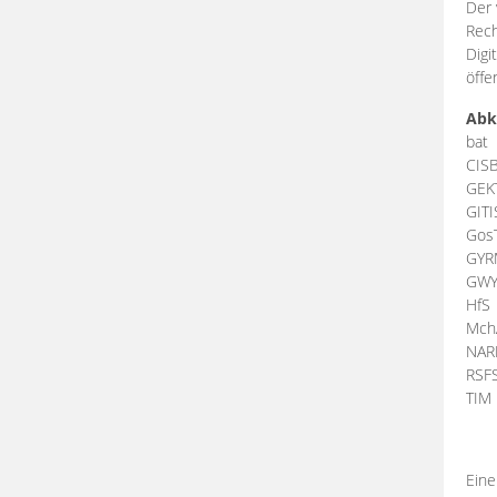
Der 
Rech
Digi
öffe
Abk
bat
CIS
GEK
GIT
Gos
GY
GW
HfS
Mch
NA
RSF
TI
Eine