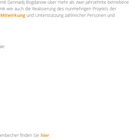
mit Gennadij Bogdanow über mehr als zwei Jahrzehnte betriebene
ik wie auch die Realisierung des nunmehrigen Projekts der
e
Mitwirkung
und Unterstützung zahlr
eicher Personen und
ale
tenbecher finden Sie
hier