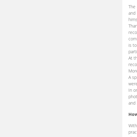
The 
and 
hims
Than
reco
comp
is t
part
At t
reco
More
A sp
were
In o
phot
and 
How
With
prac