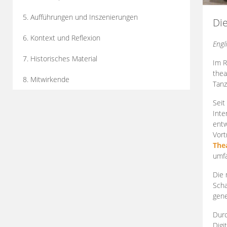
5. Aufführungen und Inszenierungen
Di
6. Kontext und Reflexion
Engl
7. Historisches Material
Im R
thea
8. Mitwirkende
Tanz
Seit
Inte
entw
Vort
The
umfa
Die 
Scha
gene
Durc
Digi