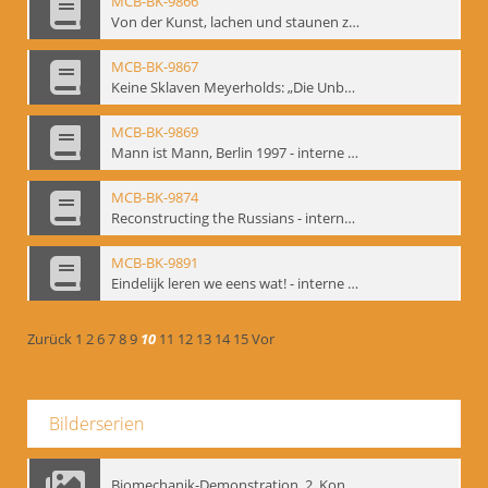
MCB-BK-9866
Von der Kunst, lachen und staunen zu machen. Das Meyerhold-Projekt im bat Studiotheater - interne Signatur: BM-prt-63
MCB-BK-9867
Keine Sklaven Meyerholds: „Die Unbekannte“ und „Eine gewisse Anzahl Gespräche im bat“ - interne Signatur: BM-prt-64
MCB-BK-9869
Mann ist Mann, Berlin 1997 - interne Signatur: BM-prt-66
MCB-BK-9874
Reconstructing the Russians - interne Signatur: BM-prt-70b
MCB-BK-9891
Eindelijk leren we eens wat! - interne Signatur: BM-prt-86
Zurück
1
2
6
7
8
9
10
11
12
13
14
15
Vor
Bilderserien
Biomechanik-Demonstration, 2. Kongress der EMF, Mai 1995