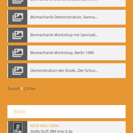
Biomechanik-Demonstration, Gennadij Bogdanow im Berliner Ensemble, 04.10.1991
Biomechanik-Workshop mit Gennadij Nikolajewitsch Bogdanow im Mime Centrum Berlin, 1991
Biomechanik-Workshop, Berlin 1996
Demonstration der Etüde „Der Schuss mit dem Bogen“ durch Gennadij Nikolajewitsch Bogdanow, Berlin 1991
Zurück
1
2
3
Vor
Bilder
MCB-IMG-10404
Stella Duff; BM-img-3-3a