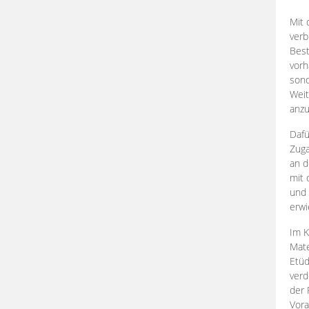
Mit 
verb
Best
vorh
son
Weit
anzu
Dafü
Zuga
an d
mit 
und 
erwi
Im K
Mate
Etü
verd
der 
Vora