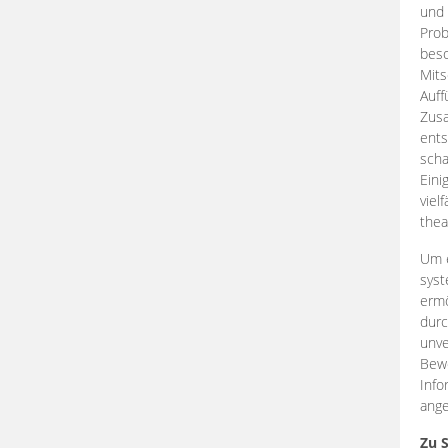
und 
Prob
beso
Mits
Auff
Zus
ents
scha
Eini
viel
thea
Um e
syst
ermö
durc
unve
Bewe
Info
ange
Zu 