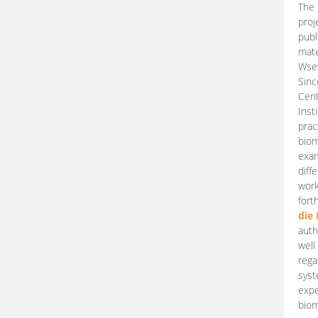
The 
proj
publ
mate
Wsew
Sinc
Cent
Inst
prac
biom
exam
diff
work
fort
die
auth
well
rega
syst
expe
biom