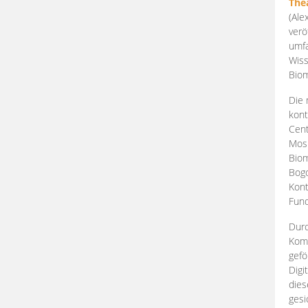
The
(Ale
verö
umfa
Wiss
Biom
Die 
kont
Cent
Mosk
Biom
Bogd
Kont
Fund
Durc
Komp
gefö
Digi
dies
gesi