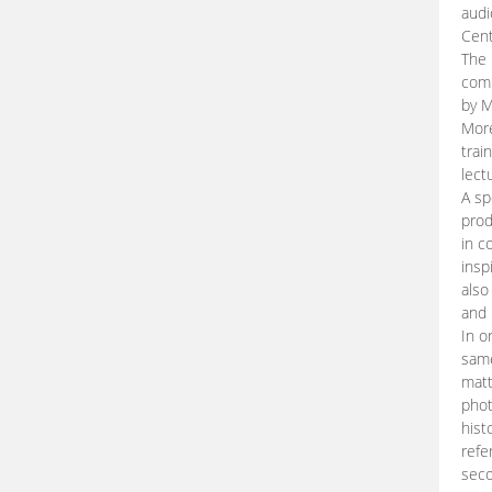
audi
Cent
The 
comp
by M
More
trai
lect
A sp
prod
in c
insp
also
and 
In o
same
matt
phot
hist
refe
seco