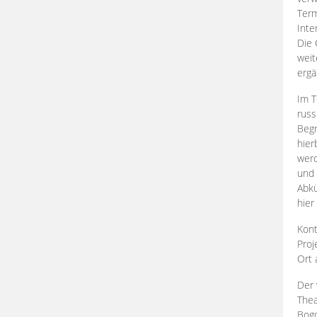
Term
Inte
Die 
weit
ergä
Im T
russ
Begr
hier
werd
und 
Abkü
hier
Kont
Proj
Ort
Der 
Thea
Bogd