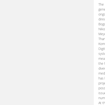
The 
gene
ongo
dire
Bogd
Niko
Meye
Than
Kom
Digi
syst
mean
the 
dive
medi
has 
proj
poss
issu
nume
At t