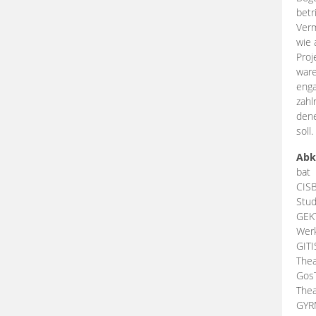
betr
Verm
wie 
Proj
ware
enga
zahl
dene
soll.
Abk
bat
CIS
Stud
GEK
Werk
GIT
Thea
Gos
Thea
GY