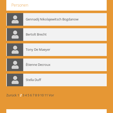
Personen
Gennadij Nikolajewitsch Bogdanow
Bertolt Brecht
Tony De Maeyer
Étienne Decroux
Stella Duff
Zurück
1
2
3
4
5
6
7
8
9
10
11
Vor