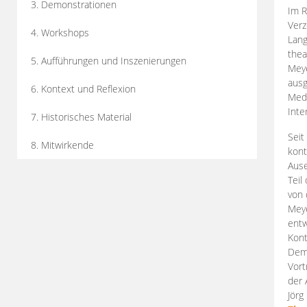
3. Demonstrationen
Im R
Verz
4. Workshops
Lang
thea
5. Aufführungen und Inszenierungen
Mey
ausg
6. Kontext und Reflexion
Medi
Inte
7. Historisches Material
Seit
8. Mitwirkende
kont
Aus
Teil
von 
Meye
entw
Kont
Demo
Vort
der 
Jörg