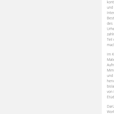
kont
und 
Inte
Best
des 
Urhe
zahl
Teil
mac
Im K
Mate
Aufn
Mime
und
herv
bisl
von 
Etüd
Darü
Work