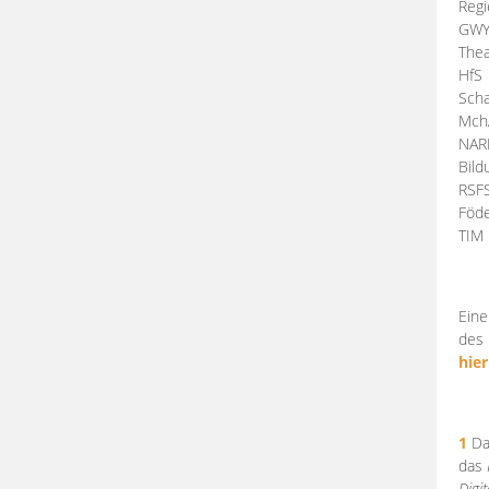
Regi
GW
Thea
HfS
Scha
Mch
NA
Bil
RSF
Föde
TI
Eine
des 
hier
1
Da
das
Digi