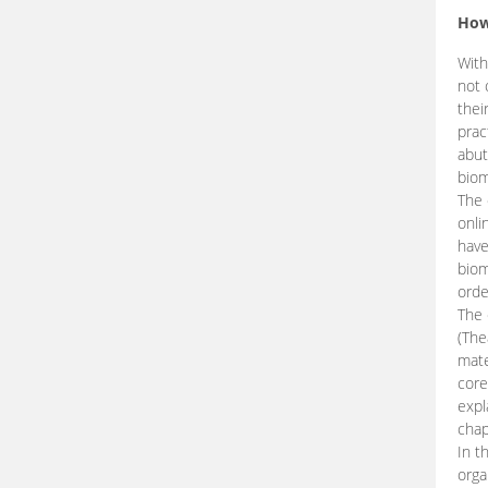
How
With
not 
thei
prac
abut
biom
The 
onli
have
biom
orde
The
(The
mate
core
expl
chap
In t
orga