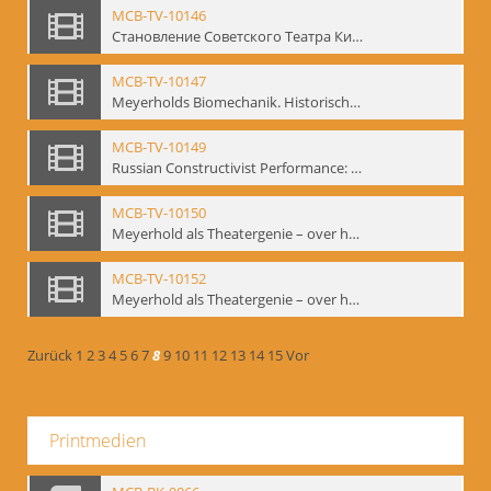
MCB-TV-10146
Становление Советского Театра Кино - свидетельства эпохи 1920-1936 / Entstehung des sowjetischen Theaters – kinematografische Zeugnisse 1920-1936 - Interne Signatur: BM-vid-96
MCB-TV-10147
Meyerholds Biomechanik. Historisches Filmmaterial - Interne Signatur: BM-vid-99
MCB-TV-10149
Russian Constructivist Performance: An Evening of Foregger's Mastfor Cabaret. Good Treatment for Horses - Interne Signatur: BM-vid-105
MCB-TV-10150
Meyerhold als Theatergenie – over het mechanik van de acteursexpressie - Interne Signatur: BM-vid-108
MCB-TV-10152
Meyerhold als Theatergenie – over het mechanik van de acteursexpressie, Ausschnitt 2 - Interne Signatur: BM-vid-108_A2
Zurück
1
2
3
4
5
6
7
8
9
10
11
12
13
14
15
Vor
Printmedien