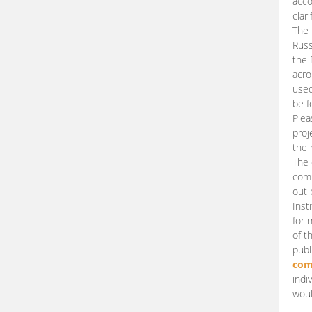
acco
clari
The 
Russ
the 
acro
used
be f
Plea
proj
the 
The 
comm
out 
Inst
for 
of t
publ
com
indi
woul