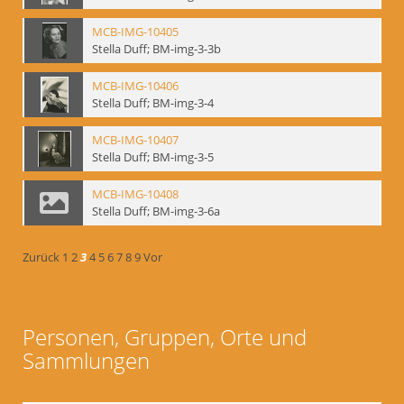
MCB-IMG-10405
Stella Duff; BM-img-3-3b
MCB-IMG-10406
Stella Duff; BM-img-3-4
MCB-IMG-10407
Stella Duff; BM-img-3-5
MCB-IMG-10408
Stella Duff; BM-img-3-6a
Zurück
1
2
3
4
5
6
7
8
9
Vor
Personen, Gruppen, Orte und
Sammlungen