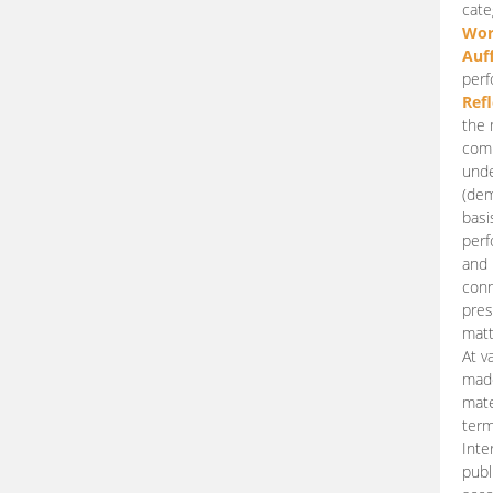
cate
Wor
Auf
perf
Ref
the 
comp
unde
(dem
basi
perf
and 
conn
pres
matt
At v
made
mate
term
Inte
publ