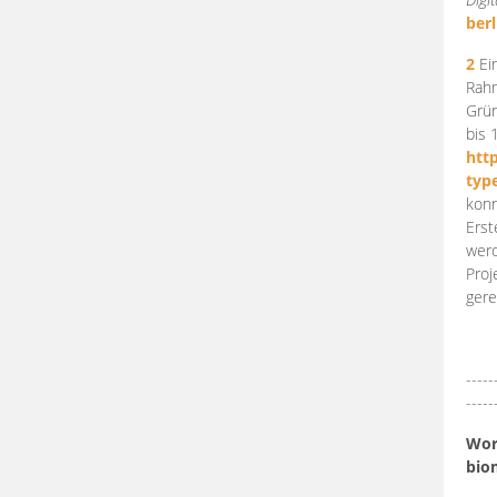
berl
2
Ein
Rahm
Grün
bis 
htt
typ
konn
Erst
werd
Proj
gere
-----
-----
Work
bio