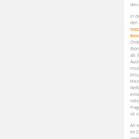
dies
In d
den 
Ins
Kon
Ordn
Biom
als 
Ausb
Insz
(Ins
theo
Refl
einz
mite
Frag
ist 
An v
im O
verw