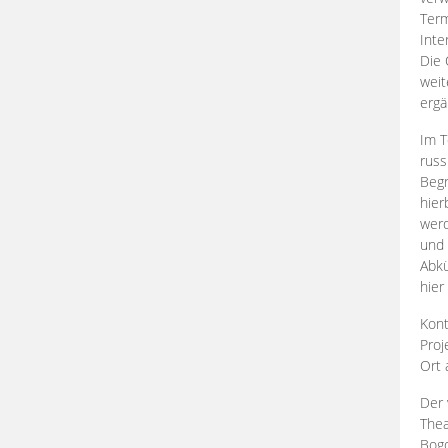
Term
Inte
Die 
weit
ergä
Im T
russ
Begr
hier
werd
und 
Abkü
hier
Kont
Proj
Ort
Der 
Thea
Bogd