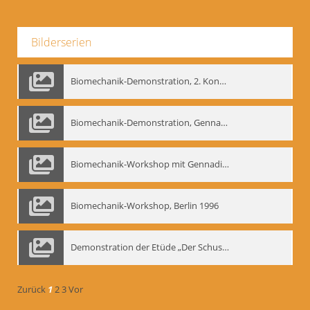
Bilderserien
Biomechanik-Demonstration, 2. Kongress der EMF, Mai 1995
Biomechanik-Demonstration, Gennadij Bogdanow im Berliner Ensemble, 04.10.1991
Biomechanik-Workshop mit Gennadij Nikolajewitsch Bogdanow im Mime Centrum Berlin, 1991
Biomechanik-Workshop, Berlin 1996
Demonstration der Etüde „Der Schuss mit dem Bogen“ durch Gennadij Nikolajewitsch Bogdanow, Berlin 1991
Zurück
1
2
3
Vor