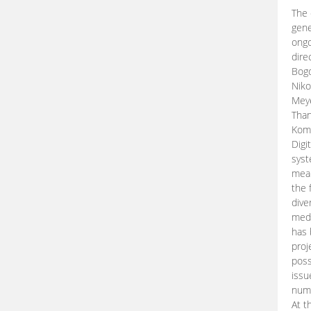
The 
gene
ongo
dire
Bogd
Niko
Meye
Than
Kom
Digi
syst
mean
the 
dive
medi
has 
proj
poss
issu
nume
At t