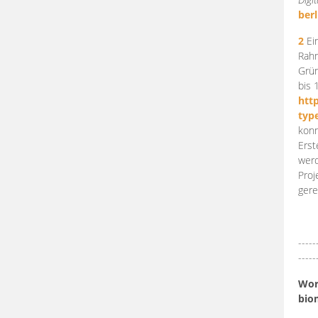
berl
2
Ein
Rahm
Grün
bis 
htt
typ
konn
Erst
werd
Proj
gere
-----
-----
Work
bio