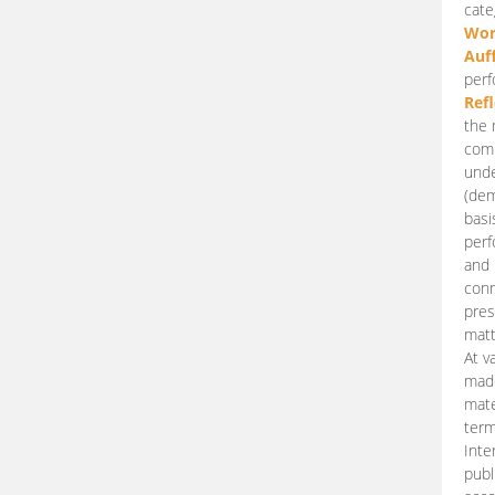
cate
Wor
Auf
perf
Ref
the 
comp
unde
(dem
basi
perf
and 
conn
pres
matt
At v
made
mate
term
Inte
publ