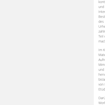
kont
und 
Inte
Best
des 
Urhe
zahl
Teil
mac
Im K
Mate
Aufn
Mime
und
herv
bisl
von 
Etüd
Darü
Work