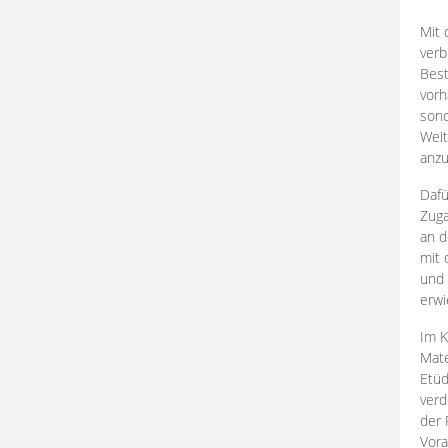
Mit 
verb
Best
vorh
son
Weit
anzu
Dafü
Zuga
an d
mit 
und 
erwi
Im K
Mate
Etü
verd
der 
Vora