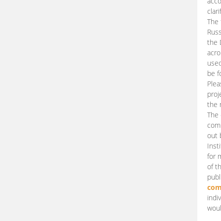
acco
clari
The 
Russ
the 
acro
used
be f
Plea
proj
the 
The 
comm
out 
Inst
for 
of t
publ
com
indi
woul