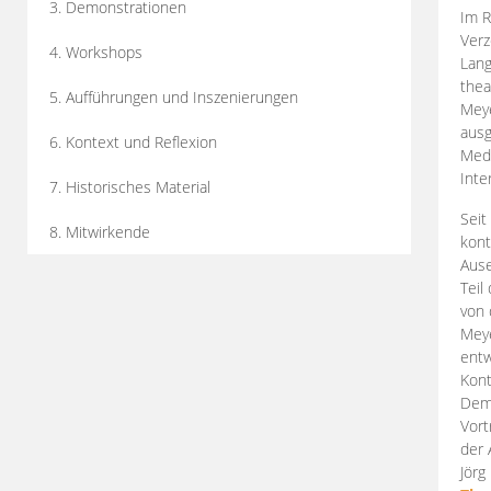
3. Demonstrationen
Im R
Verz
4. Workshops
Lang
thea
5. Aufführungen und Inszenierungen
Mey
ausg
6. Kontext und Reflexion
Medi
Inte
7. Historisches Material
Seit
8. Mitwirkende
kont
Aus
Teil
von 
Meye
entw
Kont
Demo
Vort
der 
Jörg