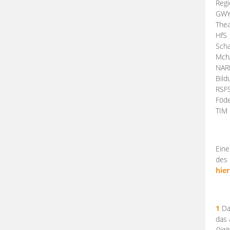
Regi
GW
Thea
HfS
Scha
Mch
NA
Bil
RSF
Föde
TI
Eine
des 
hier
1
Da
das
Digi