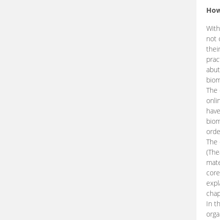
How
With
not 
thei
prac
abut
biom
The 
onli
have
biom
orde
The
(The
mate
core
expl
chap
In t
orga