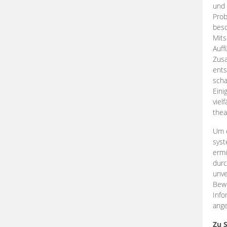
und 
Prob
beso
Mits
Auff
Zus
ents
scha
Eini
viel
thea
Um e
syst
ermö
durc
unve
Bewe
Info
ange
Zu 