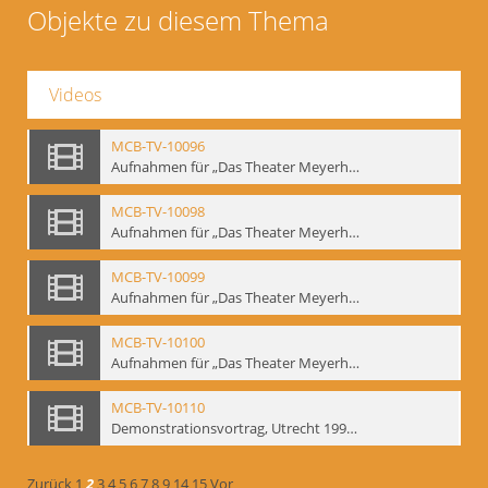
Objekte zu diesem Thema
Videos
MCB-TV-10096
Aufnahmen für „Das Theater Meyerholds und die Biomechanik“ (6). Biomechanische Grundelemente und szenische Umsetzung, Ausschnitt 2 - Interne Signatur: BM-vid-6_A2
MCB-TV-10098
Aufnahmen für „Das Theater Meyerholds und die Biomechanik“ (7). Biomechanische Etüden – Detailstudien, Ausschnitt 1 - Interne Signatur: BM-vid-7_A1
MCB-TV-10099
Aufnahmen für „Das Theater Meyerholds und die Biomechanik“ (7). Biomechanische Etüden – Detailstudien, Ausschnitt 2 - Interne Signatur: BM-vid-7_A2
MCB-TV-10100
Aufnahmen für „Das Theater Meyerholds und die Biomechanik“ (7). Biomechanische Etüden – Detailstudien, Ausschnitt 3 - Interne Signatur: BM-vid-7_A3
MCB-TV-10110
Demonstrationsvortrag, Utrecht 1991 (1) - Interne Signatur: BM-vid-17
Zurück
1
2
3
4
5
6
7
8
9
14
15
Vor