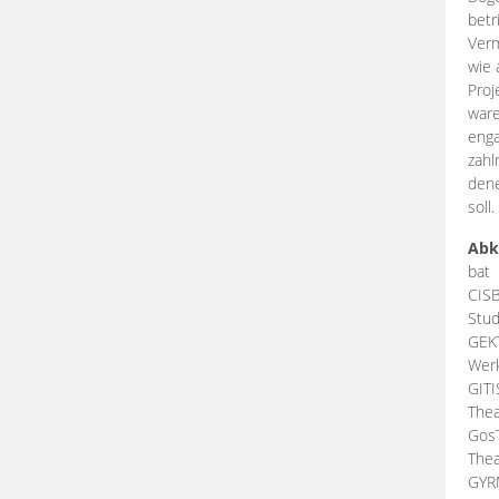
betr
Verm
wie 
Proj
ware
enga
zahl
dene
soll.
Abk
bat
CIS
Stud
GEK
Werk
GIT
Thea
Gos
Thea
GY