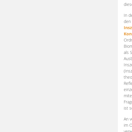
dies
In d
den 
Ins
Kon
Ordn
Biom
als 
Ausb
Insz
(Ins
theo
Refl
einz
mite
Frag
ist 
An v
im O
verw