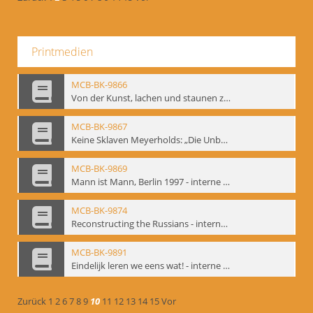
Printmedien
MCB-BK-9866
Von der Kunst, lachen und staunen zu machen. Das Meyerhold-Projekt im bat Studiotheater - interne Signatur: BM-prt-63
MCB-BK-9867
Keine Sklaven Meyerholds: „Die Unbekannte“ und „Eine gewisse Anzahl Gespräche im bat“ - interne Signatur: BM-prt-64
MCB-BK-9869
Mann ist Mann, Berlin 1997 - interne Signatur: BM-prt-66
MCB-BK-9874
Reconstructing the Russians - interne Signatur: BM-prt-70b
MCB-BK-9891
Eindelijk leren we eens wat! - interne Signatur: BM-prt-86
Zurück
1
2
6
7
8
9
10
11
12
13
14
15
Vor