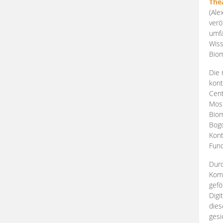
The
(Ale
verö
umfa
Wiss
Biom
Die 
kont
Cent
Mosk
Biom
Bogd
Kont
Fund
Durc
Komp
gefö
Digi
dies
gesi