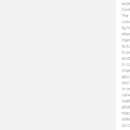
audi
Cent
The 
comp
by M
More
trai
lect
A sp
prod
in c
insp
also
and 
In o
same
matt
phot
hist
refe
seco