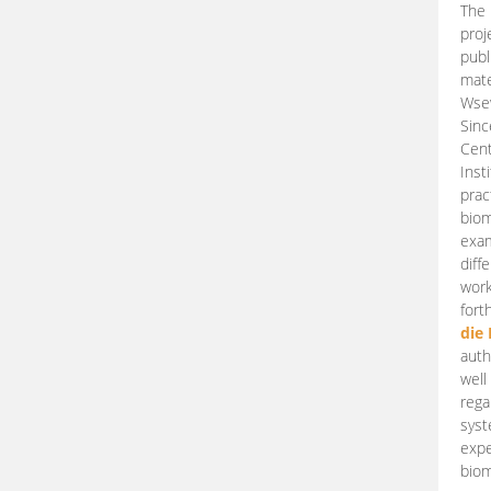
The 
proj
publ
mate
Wsew
Sinc
Cent
Inst
prac
biom
exam
diff
work
fort
die
auth
well
rega
syst
expe
biom