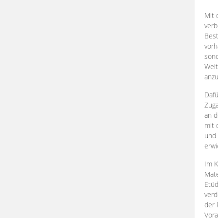
Mit 
verb
Best
vorh
son
Weit
anzu
Dafü
Zuga
an d
mit 
und 
erwi
Im K
Mate
Etü
verd
der 
Vora