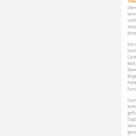
The
(Ale
verö
umfa
Wiss
Biom
Die 
kont
Cent
Mosk
Biom
Bogd
Kont
Fund
Durc
Komp
gefö
Digi
dies
gesi