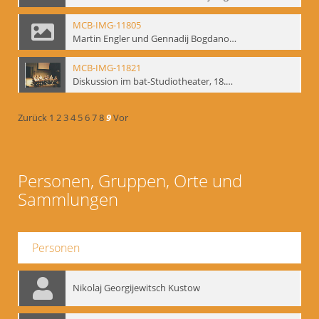
MCB-IMG-11805
Martin Engler und Gennadij Bogdanow; BM-img-113
MCB-IMG-11821
Diskussion im bat-Studiotheater, 18.09.1995; BM-img-127-3
Zurück
1
2
3
4
5
6
7
8
9
Vor
Personen, Gruppen, Orte und
Sammlungen
Personen
Nikolaj Georgijewitsch Kustow