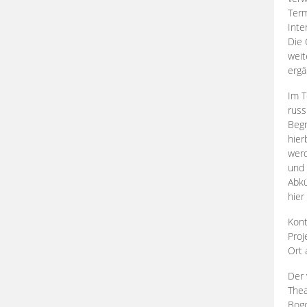
Term
Inte
Die 
weit
ergä
Im T
russ
Begr
hier
werd
und 
Abkü
hier
Kont
Proj
Ort
Der 
Thea
Bogd