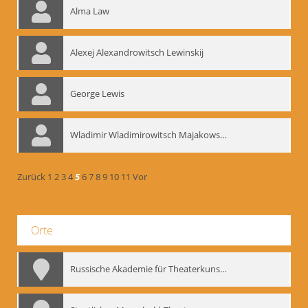
Alma Law
Alexej Alexandrowitsch Lewinskij
George Lewis
Wladimir Wladimirowitsch Majakowskij
Zurück
1
2
3
4
5
6
7
8
9
10
11
Vor
Orte
Russische Akademie für Theaterkunst – GITIS