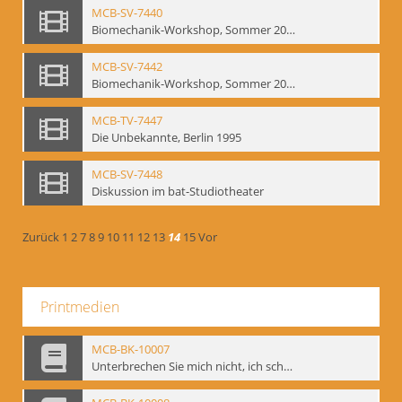
MCB-SV-7440
Biomechanik-Workshop, Sommer 2002
MCB-SV-7442
Biomechanik-Workshop, Sommer 2003
MCB-TV-7447
Die Unbekannte, Berlin 1995
MCB-SV-7448
Diskussion im bat-Studiotheater
Zurück
1
2
7
8
9
10
11
12
13
14
15
Vor
Printmedien
MCB-BK-10007
Unterbrechen Sie mich nicht, ich schweige - interne Signatur: BM-prt-215-f