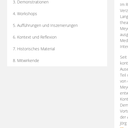
3. Demonstrationen
Im R
Verz
4. Workshops
Lang
thea
5. Aufführungen und Inszenierungen
Mey
ausg
6. Kontext und Reflexion
Medi
Inte
7. Historisches Material
Seit
8. Mitwirkende
kont
Aus
Teil
von 
Meye
entw
Kont
Demo
Vort
der 
Jörg