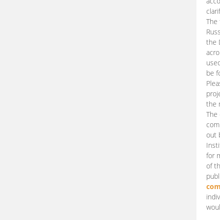
acco
clari
The 
Russ
the 
acro
used
be f
Plea
proj
the 
The 
comm
out 
Inst
for 
of t
publ
com
indi
woul