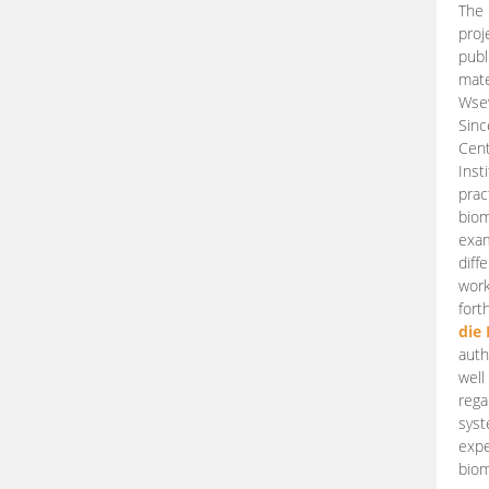
The 
proj
publ
mate
Wsew
Sinc
Cent
Inst
prac
biom
exam
diff
work
fort
die
auth
well
rega
syst
expe
biom