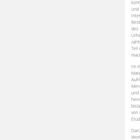
kont
und 
Inte
Best
des 
Urhe
zahl
Teil
mac
Im K
Mate
Aufn
Mime
und
herv
bisl
von 
Etüd
Darü
Work