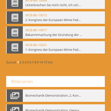
MCB-BK-10008
Unterbrechen Sie mich nicht, ich schweige - interne Signatur: BM-prt-215-r
MCB-BK-10013
2. Kongress der European Mime Federation: „Rekonstruktion/Innovation“, Berlin Mai 1993 - interne Signatur: BM-prt-221
MCB-BK-10017
Bekanntmachung der Gründung der European Mime Federation - interne Signatur: BM-prt-225
MCB-BK-10021
1. Kongress der European Mime Federation, Amsterdam, September 1991 - interne Signatur: BM-prt-229
Zurück
1
2
3
4
5
6
7
8
9
14
15
Vor
Bilderserien
Biomechanik-Demonstration, 2. Kongress der EMF, Mai 1995
Biomechanik-Demonstration, Gennadij Bogdanow im Berliner Ensemble, 04.10.1991