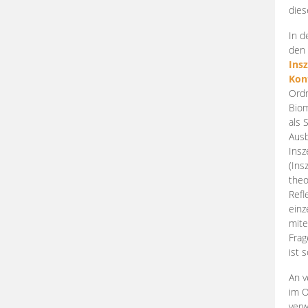
dies
In d
den 
Ins
Kon
Ordn
Biom
als 
Ausb
Insz
(Ins
theo
Refl
einz
mite
Frag
ist 
An v
im O
verw