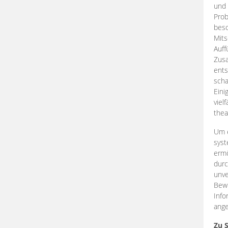
und 
Prob
beso
Mits
Auff
Zus
ents
scha
Eini
viel
thea
Um e
syst
ermö
durc
unve
Bewe
Info
ange
Zu 