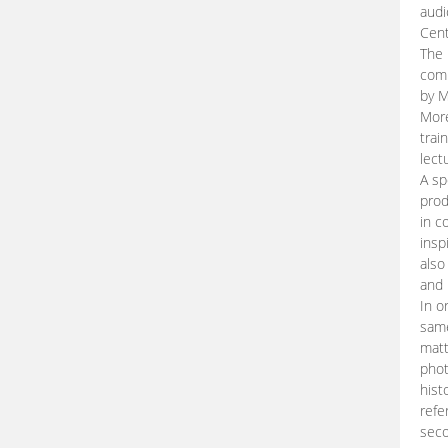
audi
Cent
The 
comp
by M
More
trai
lect
A sp
prod
in c
insp
also
and 
In o
same
matt
phot
hist
refe
seco