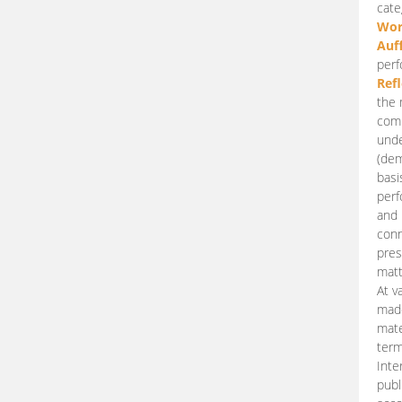
cate
Wor
Auf
perf
Ref
the 
comp
unde
(dem
basi
perf
and 
conn
pres
matt
At v
made
mate
term
Inte
publ