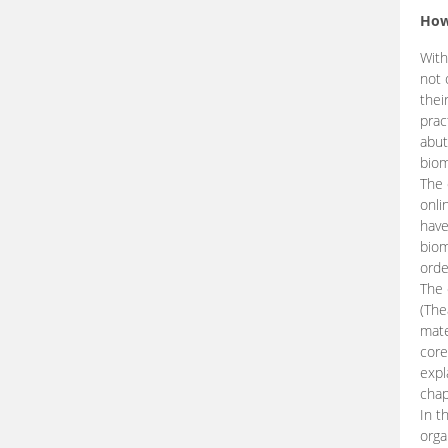
How
With
not 
thei
prac
abut
biom
The 
onli
have
biom
orde
The
(The
mate
core
expl
chap
In t
orga