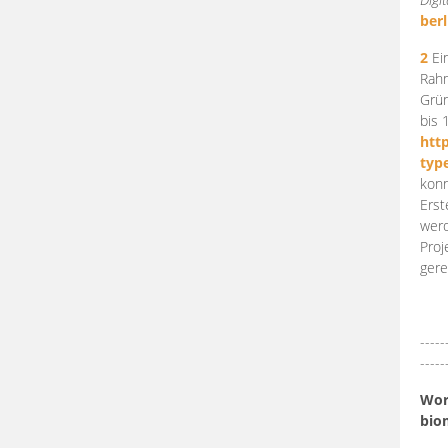
berl
2
Ein
Rahm
Grün
bis 
htt
typ
konn
Erst
werd
Proj
gere
-----
-----
Work
bio