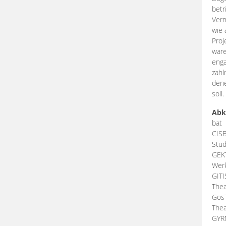
betr
Verm
wie 
Proj
ware
enga
zahl
dene
soll.
Abk
bat
CIS
Stud
GEK
Werk
GIT
Thea
Gos
Thea
GY