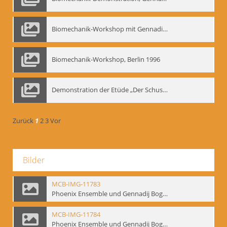
Biomechanik-Workshop mit Gennadij Nikolajewitsch Bogdanow im Mime Centrum Berlin, 1991
Biomechanik-Workshop, Berlin 1996
Demonstration der Etüde „Der Schuss mit dem Bogen“ durch Gennadij Nikolajewitsch Bogdanow, Berlin 1991
Zurück
1
2
3
Vor
Bilder
MCB-IMG-11783
Phoenix Ensemble und Gennadij Bogdanow; BM-img-105-9
MCB-IMG-11784
Phoenix Ensemble und Gennadij Bogdanow; BM-img-105-10