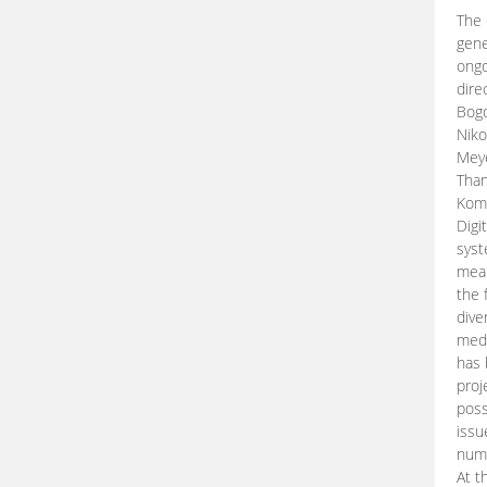
The 
gene
ongo
dire
Bogd
Niko
Meye
Than
Kom
Digi
syst
mean
the 
dive
medi
has 
proj
poss
issu
nume
At t