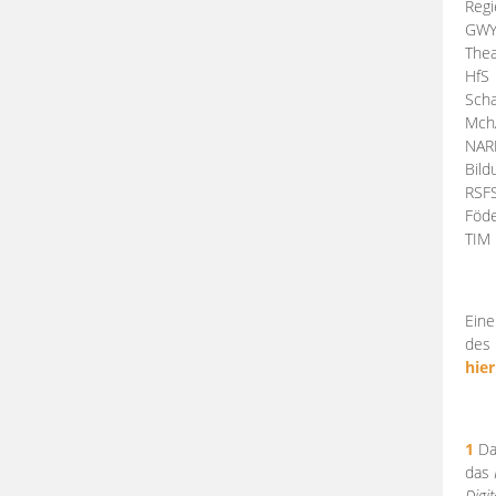
Regi
GW
Thea
HfS
Scha
Mch
NA
Bil
RSF
Föde
TI
Eine
des 
hier
1
Da
das
Digi