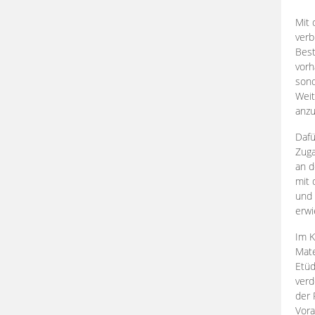
Mit 
verb
Best
vorh
son
Weit
anzu
Dafü
Zuga
an d
mit 
und 
erwi
Im K
Mate
Etü
verd
der 
Vora