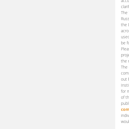
acco
clari
The 
Russ
the 
acro
used
be f
Plea
proj
the 
The 
comm
out 
Inst
for 
of t
publ
com
indi
woul