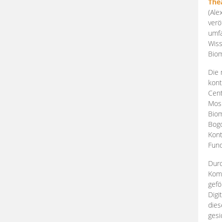
The
(Ale
verö
umfa
Wiss
Biom
Die 
kont
Cent
Mosk
Biom
Bogd
Kont
Fund
Durc
Komp
gefö
Digi
dies
gesi