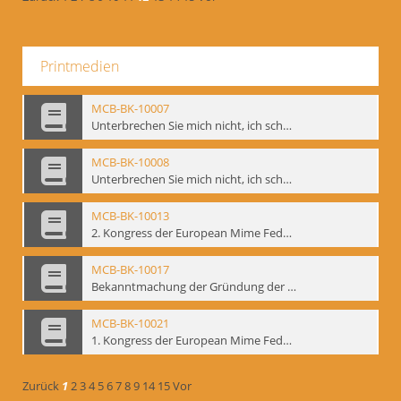
Printmedien
MCB-BK-10007
Unterbrechen Sie mich nicht, ich schweige - interne Signatur: BM-prt-215-f
MCB-BK-10008
Unterbrechen Sie mich nicht, ich schweige - interne Signatur: BM-prt-215-r
MCB-BK-10013
2. Kongress der European Mime Federation: „Rekonstruktion/Innovation“, Berlin Mai 1993 - interne Signatur: BM-prt-221
MCB-BK-10017
Bekanntmachung der Gründung der European Mime Federation - interne Signatur: BM-prt-225
MCB-BK-10021
1. Kongress der European Mime Federation, Amsterdam, September 1991 - interne Signatur: BM-prt-229
Zurück
1
2
3
4
5
6
7
8
9
14
15
Vor