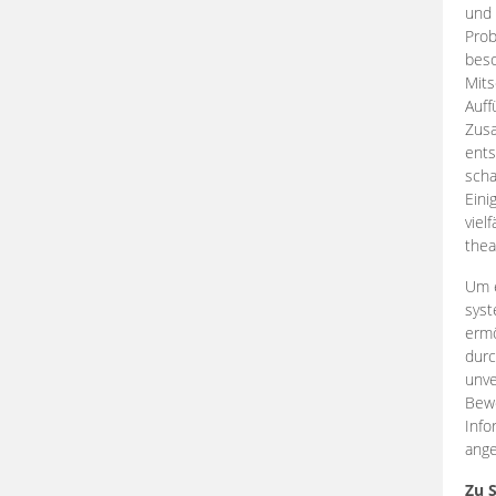
und 
Prob
beso
Mits
Auff
Zus
ents
scha
Eini
viel
thea
Um e
syst
ermö
durc
unve
Bewe
Info
ange
Zu 