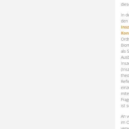
dies
In d
den 
Ins
Kon
Ordn
Biom
als 
Ausb
Insz
(Ins
theo
Refl
einz
mite
Frag
ist 
An v
im O
verw