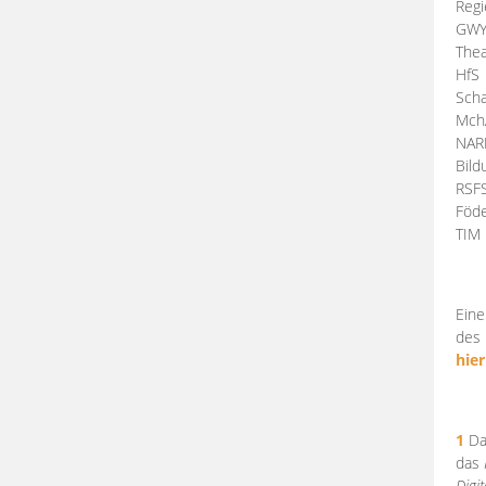
Regi
GW
Thea
HfS
Scha
Mch
NA
Bil
RSF
Föde
TI
Eine
des 
hier
1
Da
das
Digi