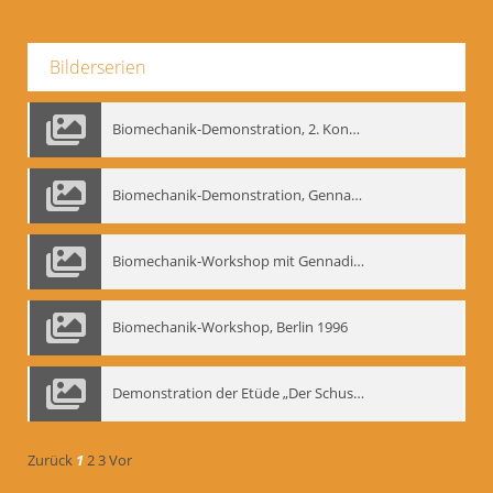
Bilderserien
Biomechanik-Demonstration, 2. Kongress der EMF, Mai 1995
Biomechanik-Demonstration, Gennadij Bogdanow im Berliner Ensemble, 04.10.1991
Biomechanik-Workshop mit Gennadij Nikolajewitsch Bogdanow im Mime Centrum Berlin, 1991
Biomechanik-Workshop, Berlin 1996
Demonstration der Etüde „Der Schuss mit dem Bogen“ durch Gennadij Nikolajewitsch Bogdanow, Berlin 1991
Zurück
1
2
3
Vor