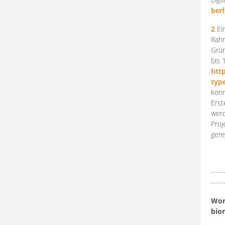
berl
2
Ein
Rahm
Grün
bis 
htt
typ
konn
Erst
werd
Proj
gere
-----
-----
Work
bio