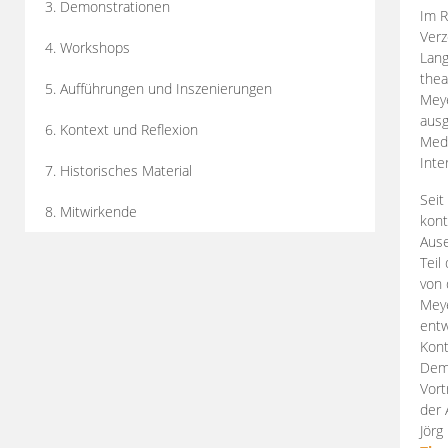
3. Demonstrationen
Im R
Verz
4. Workshops
Lang
thea
5. Aufführungen und Inszenierungen
Mey
ausg
6. Kontext und Reflexion
Medi
Inte
7. Historisches Material
Seit
8. Mitwirkende
kont
Aus
Teil
von 
Meye
entw
Kont
Demo
Vort
der 
Jörg