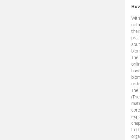
How
With
not 
thei
prac
abut
biom
The 
onli
have
biom
orde
The
(The
mate
core
expl
chap
In t
orga