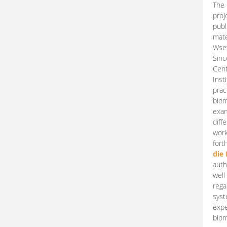
The 
proj
publ
mate
Wsew
Sinc
Cent
Inst
prac
biom
exam
diff
work
fort
die
auth
well
rega
syst
expe
biom