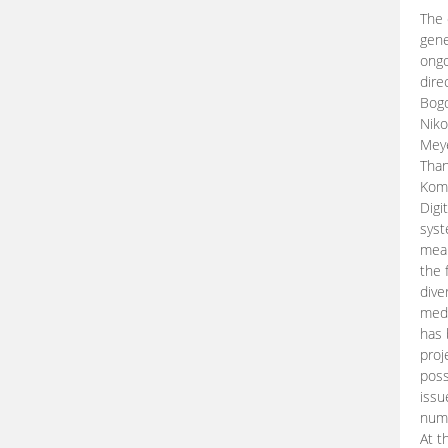
The 
gene
ongo
dire
Bogd
Niko
Meye
Than
Kom
Digi
syst
mean
the 
dive
medi
has 
proj
poss
issu
nume
At t