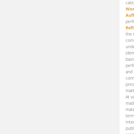
cate
Wor
Auf
perf
Ref
the 
comp
unde
(dem
basi
perf
and 
conn
pres
matt
At v
made
mate
term
Inte
publ