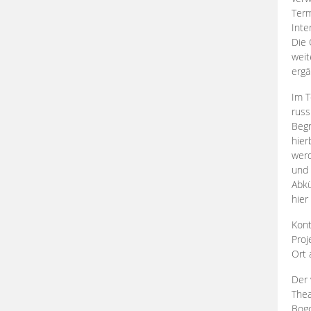
Term
Inte
Die 
weit
ergä
Im T
russ
Begr
hier
werd
und 
Abkü
hier
Kont
Proj
Ort
Der 
Thea
Bogd