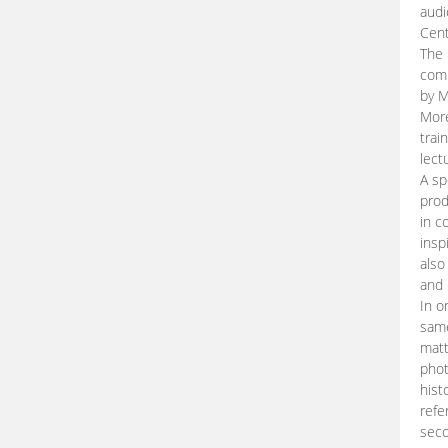
audi
Cent
The 
comp
by M
More
trai
lect
A sp
prod
in c
insp
also
and 
In o
same
matt
phot
hist
refe
seco