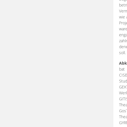
betr
Verm
wie 
Proj
ware
enga
zahl
dene
soll.
Abk
bat
CIS
Stud
GEK
Werk
GIT
Thea
Gos
Thea
GY