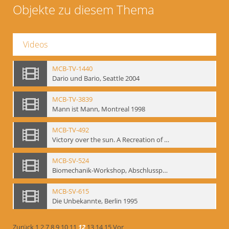
Objekte zu diesem Thema
Videos
MCB-TV-1440
Dario und Bario, Seattle 2004
MCB-TV-3839
Mann ist Mann, Montreal 1998
MCB-TV-492
Victory over the sun. A Recreation of the 1913 Performance
MCB-SV-524
Biomechanik-Workshop, Abschlusspräsentation 1996
MCB-SV-615
Die Unbekannte, Berlin 1995
Zurück
1
2
7
8
9
10
11
12
13
14
15
Vor