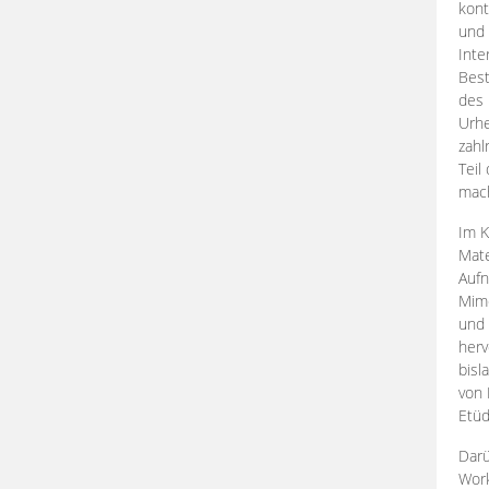
kont
und 
Inte
Best
des 
Urhe
zahl
Teil
mac
Im K
Mate
Aufn
Mime
und
herv
bisl
von 
Etüd
Darü
Work