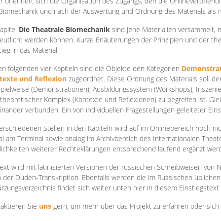
r orientiert sich die Organisation des Zugangs, den die Onlineveröffentl
Biomechanik und nach der Auswertung und Ordnung des Materials als
apite
l
Die Theatrale Biomechanik
sind jene Materialien versammelt,
eutlicht werden können. Kurze Erläuterungen der Prinzipien und der t
tieg in das Material.
en folgenden vier Kapiteln sind die Objekte den Kategorien
Demonstrat
texte und Reflexion
zugeordnet. Diese Ordnung des Materials soll d
Spielweise (Demonstrationen), Ausbildungssystem (Workshops), Inszen
theoretischer Komplex (Kontexte und Reflexionen) zu begreifen ist. Gle
inander verbunden. Ein von individuellen Fragestellungen geleiteter Einst
erschiedenen Stellen in den Kapiteln wird auf im Onlinebereich noch nic
tal am Terminal sowie analog im Archivbereich des Internationalen Theate
ichkeiten weiterer Rechteklärungen entsprechend laufend ergänzt wer
ext wird mit latinisierten Versionen der russischen Schreibweisen von N
 der Duden-Transkription. Ebenfalls werden die im Russischen üblichen
rzungsverzeichnis findet sich weiter unten hier in diesem Einstiegstext
aktieren Sie
uns
gern, um mehr über das Projekt zu erfahren oder sich