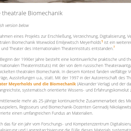
e theatrale Biomechanik
ish version below
ahmen eines Projekts zur Erschließung, Verzeichnung, Digitalisierung, Ve
1
tralen Biomechanik Wsewolod Emiljewitsch Meyerholds
ist ein weiter
2
 und Theater des Internationalen Theaterinstituts entstanden.
 Beginn der 1990er Jahre besteht eine kontinuierliche praktische und
rnationalen Theaterinstituts) mit der von dem russischen Theateravantg
ickelten theatralen Biomechanik. In diesem Kontext fanden vielfältige
räge, Ausstellungen u.a., statt. Mit d
er 1997 in der Autorenschaft des T
ater Meyerholds und die Biomechanik
(Alexander Verlag) und der d
ngreichste, systematisch orientierte Wissens- und Erfahrungskonvolut
mittlerweile mehr als 25-jährige kontinuierliche Zusammenarb
eit des M
uspielers, Regisseurs und Biomechanik-Dozenten Gennadij Nikolajewit
rierte einen umfangreichen Fundus an Materialien.
h das für ein Jahr vom Forschungs- und Kompetenzzentrum Digitalisier
talisierung und Langzeitarchivierung die Fülle dieses Materials systemat