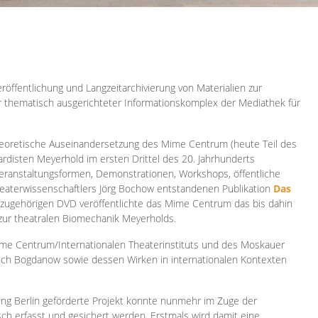
röffentlichung und Langzeitarchivierung von Materialien zur
er thematisch ausgerichteter Informationskomplex der Mediathek für
 theoretische Auseinandersetzung des Mime Centrum (heute Teil des
ardisten Meyerhold im ersten Drittel des 20. Jahrhunderts
 Veranstaltungsformen, Demonstrationen, Workshops, öffentliche
heaterwissenschaftlers Jörg Bochow entstandenen Publikation
Das
azugehörigen DVD veröffentlichte das Mime Centrum das bis dahin
 zur theatralen Biomechanik Meyerholds.
ime Centrum/Internationalen Theaterinstituts und des Moskauer
sch Bogdanow sowie dessen Wirken in internationalen Kontexten
ung Berlin geförderte Projekt konnte nunmehr im Zuge der
isch erfasst und gesichert werden. Erstmals wird damit eine