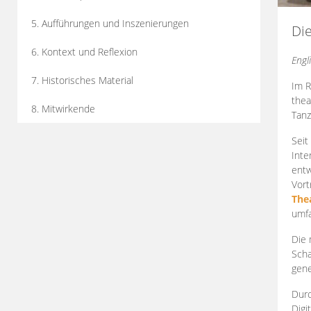
5. Aufführungen und Inszenierungen
Di
6. Kontext und Reflexion
Engl
7. Historisches Material
Im R
thea
8. Mitwirkende
Tanz
Seit
Inte
entw
Vort
The
umfa
Die 
Scha
gene
Durc
Digi