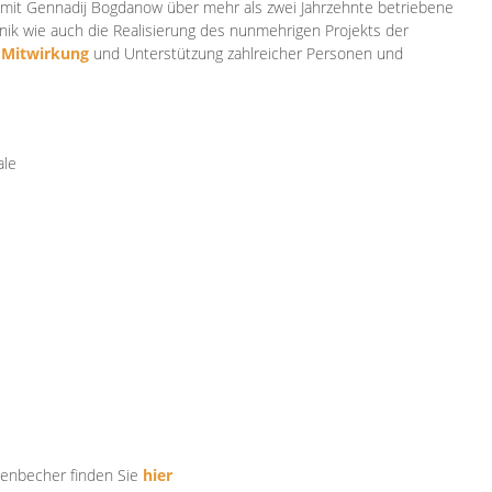
mit Gennadij Bogdanow über mehr als zwei Jahrzehnte betriebene
ik wie auch die Realisierung des nunmehrigen Projekts der
e
Mitwirkung
und Unterstützung zahlr
eicher Personen und
ale
tenbecher finden Sie
hier