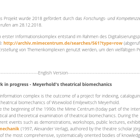
s Projekt wurde 2018 gefördert durch das
Forschungs- und Kompetenzze
rufen am 28.12.2018.
 erster Informationskomplex entstand im Rahmen des Digitalisierungsp
0:
http://archiv.mimecentrum.de/searches/561?type=row
(abgeruf
Erstellung von Themenkomplexen genutzt werden, um den vielfältigen 
-------------------------English Version----------------------------------------------
k in progress - Meyerhold's theatrical biomechanics
information complex is the outcome of a project for indexing, cataloguing,
theatrical biomechanics of Wsewolod Emiljewitsch Meyerhold.
e the beginning of the 1990s the Mime Centrum (today part of the Intern
tical and theoretical examination of theatrical biomechanics. During t
erent events such as demonstrations, workshops, public lectures, exhibi
mechanik
(1997, Alexander Verlag), authored by the theatre scholar Jö
of the most comprehensive, systematically oriented bodies of knowledg