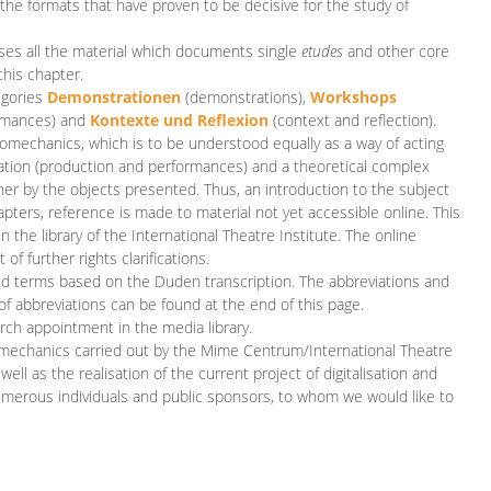
 the formats that have proven to be decisive for the study of
es all the material which documents single
etudes
and other core
this chapter.
egories
D
emonstrationen
(demonstrations),
Workshops
rmances)
and
Kontexte und Reflexion
(context and reflection).
iomechanics, which is to be understood equally as a way of acting
eation (production and performances) and a theoretical complex
her by the objects presented. Thus, an introduction to the subject
apters, reference is made to material not yet accessible online. This
n the library of the International Theatre Institute. The online
 further rights clarifications.
and terms based on the Duden transcription. The abbreviations and
of abbreviations can be found at the end of this page.
rch appointment in the media library.
omechanics carried out by the Mime Centrum/International Theatre
ll as the realisation of the current project of digitalisation and
merous individuals and public sponsors, to whom we would like to