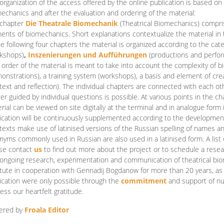
organization of the access offered by the online publication is based on
echanics and after the evaluation and ordering of the material:
 chapter
Die Theatrale Biomechanik
(Theatrical Biomechanics)
compris
ents of biomechanics. Short explanations contextualize the material in 
he following four chapters the material is organized according to the cat
kshops)
,
Inszenierungen und Aufführungen
(productions and perfo
order of the material is meant to take into account the complexity of b
onstrations), a training system (workshops), a basis and element of cr
text and reflection). The individual chapters are connected with each ot
er guided by individual questions is possible. At various points in the ch
rial can be viewed on site digitally at the terminal and in analogue form i
ication will be continuously supplemented according to the development of
texts make use of latinised versions of the Russian spelling of names 
nyms commonly used in Russian are also used in a latinised form. A list 
se contact
us
to find out more about the project or to schedule a resea
ongoing research, experimentation and communication of theatrical bi
itute in cooperation with Gennadij Bogdanow for more than 20 years, as we
ication were only possible through the
commitment
and support of nu
ess our heartfelt gratitude.
ered by
Froala Editor