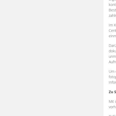
kont
Best
zahl
Im K
Cent
einm
Darü
doku
unmi
Aufn
Um e
foto
Info
Zu 
Mit 
vorh