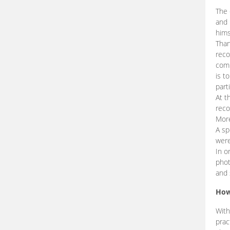
The 
and 
hims
Than
reco
comp
is t
part
At t
reco
More
A sp
were
In o
phot
and 
How
With
prac