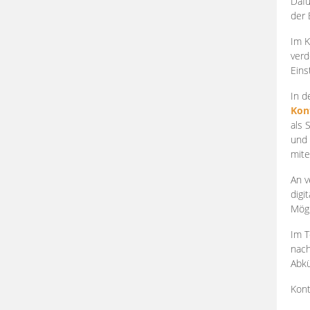
Dafü
der 
Im K
verd
Eins
In d
Kon
als 
und 
mite
An v
digi
Mögl
Im T
nach
Abkü
Kont