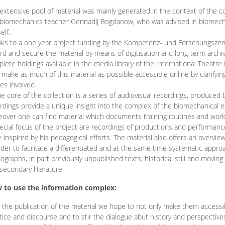
extensive pool of material was mainly generated in the context of the 
biomechanics teacher Gennadij Bogdanow, who was advised in biomechan
elf.
ks to a one year project funding by the Kompetenz- und Forschungszentru
rd and secure the material by means of digitisation and long-term archivi
lete holdings available in the media library of the International Theatre
o make as much of this material as possible accessible online by clarify
ies involved.
he core of the collection is a series of audiovisual recordings, produ
rdings provide a unique insight into the complex of the biomechanical 
over one can find material which documents training routines and works
ecial focus of the project are recordings of productions and performan
 inspired by his pedagogical efforts. The material also offers an overvie
rder to facilitate a differentiated and at the same time systematic appro
ographs, in part previously unpublished texts, historical still and movin
secondary literature.
 to use the information complex:
 the publication of the material we hope to not only make them access
tice and discourse and to stir the dialogue abut history and perspective