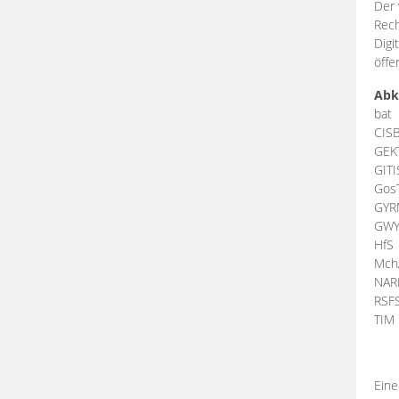
Der 
Rech
Digi
öffe
Abk
bat
CIS
GEK
GIT
Gos
GY
GW
HfS
Mch
NA
RSF
TI
Eine