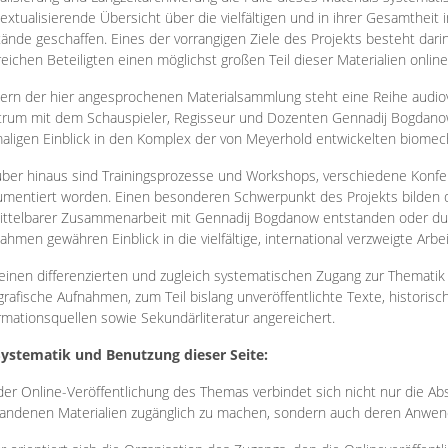
extualisierende Übersicht über die vielfältigen und in ihrer Gesamtheit
ände geschaffen. Eines der vorrangigen Ziele des Projekts besteht darin
reichen Beteiligten einen möglichst großen Teil dieser Materialien onlin
ern der hier angesprochenen Materialsammlung steht eine Reihe audi
rum mit dem Schauspieler, Regisseur und Dozenten Gennadij Bogdanow
aligen Einblick in den Komplex der von Meyerhold entwickelten biome
ber hinaus sind Trainingsprozesse und Workshops, verschiedene Konfer
mentiert worden. Einen besonderen Schwerpunkt des Projekts bilden di
ttelbarer Zusammenarbeit mit Gennadij Bogdanow entstanden oder durc
ahmen gewähren Einblick in die vielfältige, international verzweigte Arbe
inen differenzierten und zugleich systematischen Zugang zur Thematik 
grafische Aufnahmen, zum Teil bislang unveröffentlichte Texte, histori
rmationsquellen sowie Sekundärliteratur angereichert.
Systematik und Benutzung dieser Seite:
der Online-Veröffentlichung des Themas verbindet sich nicht nur die Abs
andenen Materialien zugänglich zu machen, sondern auch deren Anwend