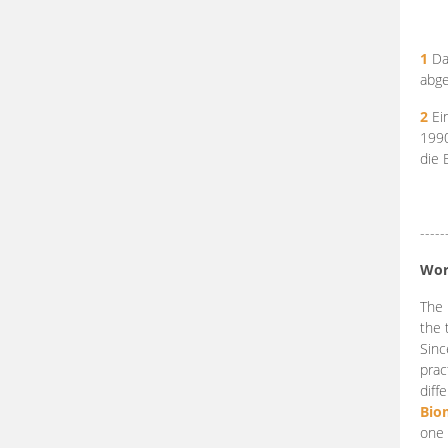
1
Da
abge
2
Ein
199
die 
-----
Wor
The 
the 
Sinc
prac
diff
Bio
one 