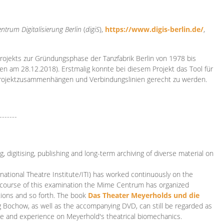
ntrum Digitalisierung
Berlin
(
digiS
),
https://www.digis-berlin.de/
,
rojekts zur Gründungsphase der Tanzfabrik Berlin von 1978 bis
en am 28.12.2018). Erstmalig konnte bei diesem Projekt das Tool für
Projektzusammenhängen und Verbindungslinien gerecht zu werden.
-------
 digitising, publishing and long-term archiving of diverse material on
ational Theatre Institute/ITI) has worked continuously on the
he course of this examination the Mime Centrum has organized
tions and so forth. The book
Das Theater Meyerholds und die
rg Bochow, as well as the accompanying DVD, can still be regarded as
e and experience on Meyerhold's theatrical biomechanics.