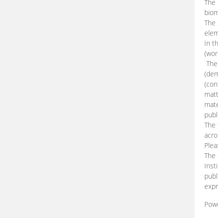
The 
biom
The
elem
In t
(wor
The 
(dem
(con
matt
mate
publ
The 
acro
Plea
The 
Inst
publ
expr
Pow