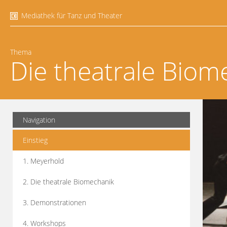
Mediathek für Tanz und Theater
Thema
Die theatrale Biom
Navigation
Einstieg
1. Meyerhold
2. Die theatrale Biomechanik
3. Demonstrationen
4. Workshops