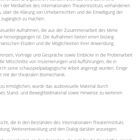
 in der Mediathek des Internationalen Theaterinstituts vorhandenen
, über die Klärung von Urheberrechten und die Einwilligung der
e zugänglich zu machen.
ovisueller Aufnahmen, die aus der Zusammenarbeit des Mime
 hervorgegangen ist. Die Aufnahmen bieten einen bislang
chanischen Etüden und die Möglichkeiten ihrer Anwendung.
enzen, Vorträge und Gespräche sowie Einblicke in die Probenarbeit
e Mitschnitte von Inszenierungen und Aufführungen, die in
h seine schauspielpädagogische Arbeit angeregt wurden. Einige
it mit der theatralen Biomechanik.
zu ermöglichen, wurde das audiovisuelle Material durch
sches Stand- und Bewegtbildmaterial sowie Hinweise zu weiteren
icht, die in den Beständen des Internationalen Theaterinstituts
ung, Weiterentwicklung und den Dialog darüber anzuregen.