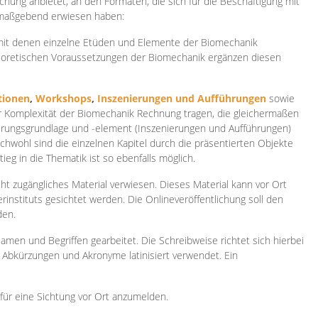
ichung anbietet, an den Formaten, die sich für die Beschäftigung mit
 maßgebend erwiesen haben:
 mit denen einzelne Etüden und Elemente der Biomechanik
heoretischen Voraussetzungen der Biomechanik ergänzen diesen
ionen
,
Workshops
,
Inszenierungen und Aufführungen
sowie
er Komplexität der Biomechanik Rechnung tragen, die gleichermaßen
ierungsgrundlage und -element (Inszenierungen und Aufführungen)
ichwohl sind die einzelnen Kapitel durch die präsentierten Objekte
ieg in die Thematik ist so ebenfalls möglich.
ht zugängliches Material verwiesen. Dieses Material kann vor Ort
rinstituts gesichtet werden. Die Onlineveröffentlichung soll den
den.
amen und Begriffen gearbeitet. Die Schreibweise richtet sich hierbei
 Abkürzungen und Akronyme latinisiert verwendet. Ein
 für eine Sichtung vor Ort anzumelden.