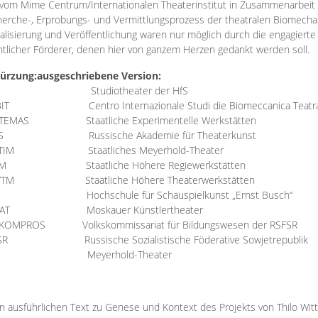
vom Mime Centrum/Internationalen Theaterinstitut in Zusammenarbeit 
erche-, Erprobungs- und Vermittlungsprozess der theatralen Biomechan
talisierung und Veröffentlichung waren nur möglich durch die engagiert
ntlicher Förderer, denen hier von ganzem Herzen gedankt werden soll.
ürzung:
ausgeschriebene Version:
Studiotheater der HfS
BIT
Centro Internazionale Studi die Biomeccanica Teatr
TEMAS
Staatliche Experimentelle Werkstätten
IS
Russische Akademie für Theaterkunst
TIM
Staatliches Meyerhold-Theater
RM
Staatliche Höhere Regiewerkstätten
YTM
Staatliche Höhere Theaterwerkstätten
Hochschule für Schauspielkunst „Ernst Busch“
AT
Moskauer Künstlertheater
RKOMPROS
Volkskommissariat für Bildungswesen der RSFSR
SR
Russische Sozialistische Föderative Sowjetrepublik
M Meyerhold-Theater
n ausführlichen Text zu Genese und Kontext des Projekts von Thilo Wit