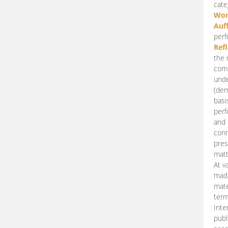
cate
Wor
Auf
perf
Ref
the 
comp
unde
(dem
basi
perf
and 
conn
pres
matt
At v
made
mate
term
Inte
publ