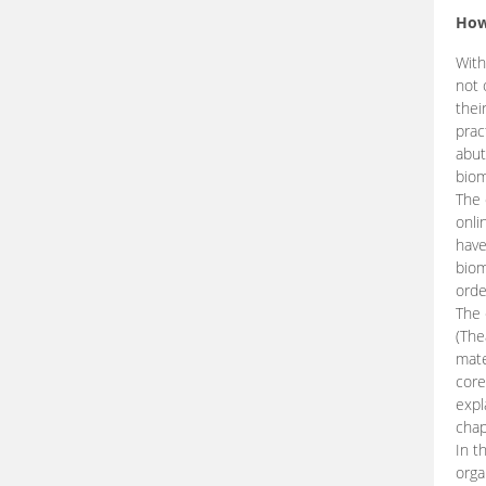
How
With
not 
thei
prac
abut
biom
The 
onli
have
biom
orde
The
(The
mate
core
expl
chap
In t
orga