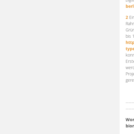
berl
2
Ein
Rahm
Grün
bis 
htt
typ
konn
Erst
werd
Proj
gere
-----
-----
Work
bio