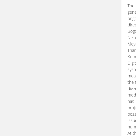
The 
gene
ongo
dire
Bogd
Niko
Meye
Than
Kom
Digi
syst
mean
the 
dive
medi
has 
proj
poss
issu
nume
At t