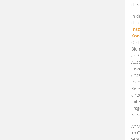
dies
In d
den 
Ins
Kon
Ordn
Biom
als 
Ausb
Insz
(Ins
theo
Refl
einz
mite
Frag
ist 
An v
im O
verw