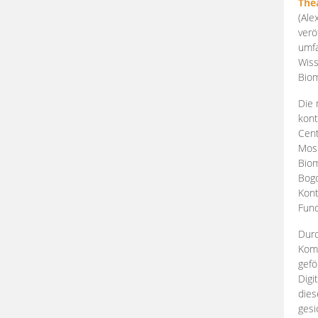
The
(Ale
verö
umfa
Wiss
Biom
Die 
kont
Cent
Mosk
Biom
Bogd
Kont
Fund
Durc
Komp
gefö
Digi
dies
gesi