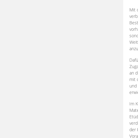
Mit 
verb
Best
vorh
son
Weit
anzu
Dafü
Zuga
an d
mit 
und 
erwi
Im K
Mate
Etü
verd
der 
Vora