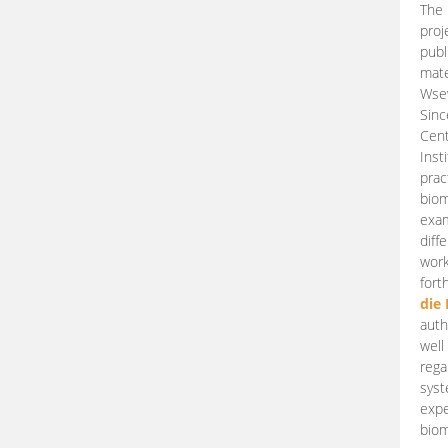
The 
proj
publ
mate
Wsew
Sinc
Cent
Inst
prac
biom
exam
diff
work
fort
die
auth
well
rega
syst
expe
biom