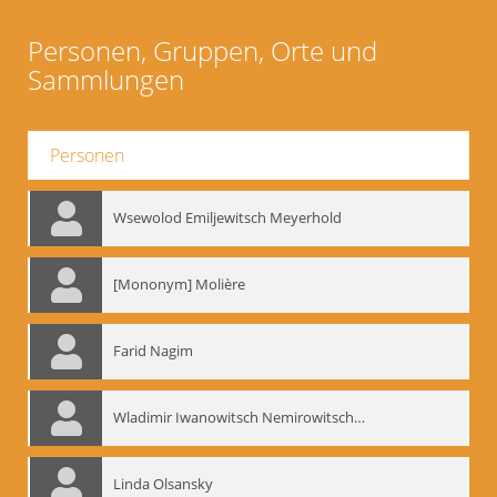
Personen, Gruppen, Orte und
Sammlungen
Personen
Wsewolod Emiljewitsch Meyerhold
[Mononym] Molière
Farid Nagim
Wladimir Iwanowitsch Nemirowitsch-Dantschenko
Linda Olsansky