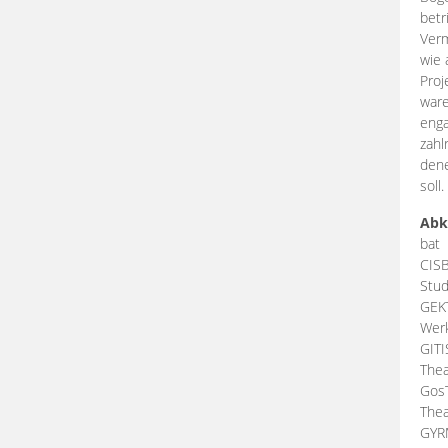
betr
Verm
wie 
Proj
ware
enga
zahl
dene
soll.
Abk
bat
CIS
Stud
GEK
Werk
GIT
Thea
Gos
Thea
GY