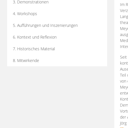
3. Demonstrationen
Im R
Verz
4. Workshops
Lang
thea
5. Aufführungen und Inszenierungen
Mey
ausg
6. Kontext und Reflexion
Medi
Inte
7. Historisches Material
Seit
8. Mitwirkende
kont
Aus
Teil
von 
Meye
entw
Kont
Demo
Vort
der 
Jörg