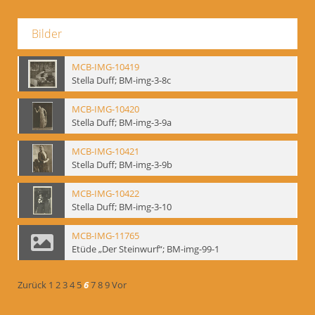
Bilder
MCB-IMG-10419
Stella Duff; BM-img-3-8c
MCB-IMG-10420
Stella Duff; BM-img-3-9a
MCB-IMG-10421
Stella Duff; BM-img-3-9b
MCB-IMG-10422
Stella Duff; BM-img-3-10
MCB-IMG-11765
Etüde „Der Steinwurf“; BM-img-99-1
Zurück
1
2
3
4
5
6
7
8
9
Vor