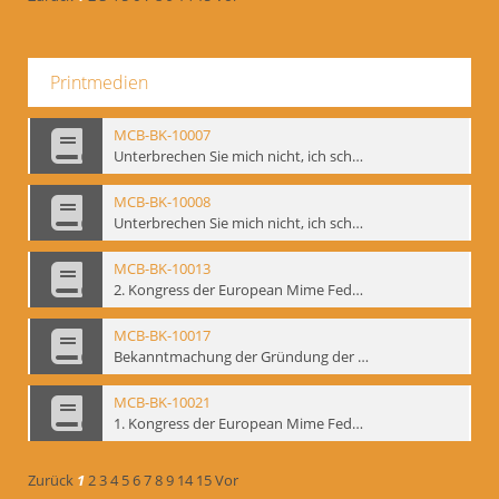
Printmedien
MCB-BK-10007
Unterbrechen Sie mich nicht, ich schweige - interne Signatur: BM-prt-215-f
MCB-BK-10008
Unterbrechen Sie mich nicht, ich schweige - interne Signatur: BM-prt-215-r
MCB-BK-10013
2. Kongress der European Mime Federation: „Rekonstruktion/Innovation“, Berlin Mai 1993 - interne Signatur: BM-prt-221
MCB-BK-10017
Bekanntmachung der Gründung der European Mime Federation - interne Signatur: BM-prt-225
MCB-BK-10021
1. Kongress der European Mime Federation, Amsterdam, September 1991 - interne Signatur: BM-prt-229
Zurück
1
2
3
4
5
6
7
8
9
14
15
Vor