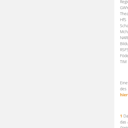
Regi
GW
Thea
HfS
Scha
Mch
NA
Bil
RSF
Föde
TI
Eine
des 
hier
1
Da
das
Digi