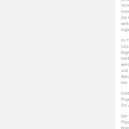
Term
Inte
Die 
weit
ergä
Im T
russ
Begr
hier
werd
und 
Abkü
hier
Kont
Proj
Ort
Der 
Thea
Bogd