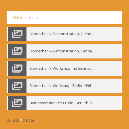
Bilderserien
Biomechanik-Demonstration, 2. Kongress der EMF, Mai 1995
Biomechanik-Demonstration, Gennadij Bogdanow im Berliner Ensemble, 04.10.1991
Biomechanik-Workshop mit Gennadij Nikolajewitsch Bogdanow im Mime Centrum Berlin, 1991
Biomechanik-Workshop, Berlin 1996
Demonstration der Etüde „Der Schuss mit dem Bogen“ durch Gennadij Nikolajewitsch Bogdanow, Berlin 1991
Zurück
1
2
3
Vor