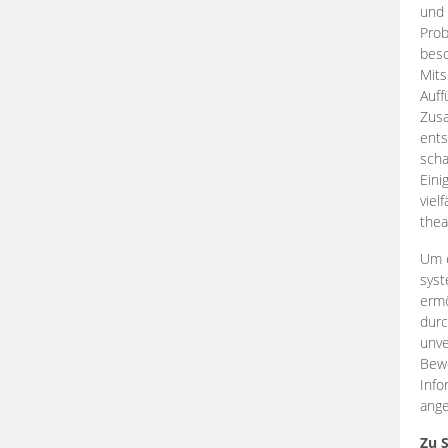
und 
Prob
beso
Mits
Auff
Zus
ents
scha
Eini
viel
thea
Um e
syst
ermö
durc
unve
Bewe
Info
ange
Zu 