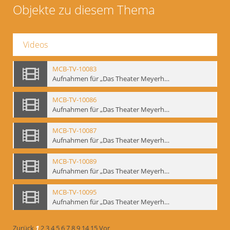
Objekte zu diesem Thema
Videos
MCB-TV-10083
Aufnahmen für „Das Theater Meyerholds und die Biomechanik“ (1). Demonstration der Etüde „Die Ohrfeige“ in verschiedenen Variationen, Ausschnitt 1 - Interne Signatur: BM-vid-1_A1
MCB-TV-10086
Aufnahmen für „Das Theater Meyerholds und die Biomechanik“ (2). Demonstration der Etüde „Die Ohrfeige“ in verschiedenen Variationen, Ausschnitt 1 - Interne Signatur: BM-vid-2_A1
MCB-TV-10087
Aufnahmen für „Das Theater Meyerholds und die Biomechanik“ (2). Demonstration der Etüde „Die Ohrfeige“ in verschiedenen Variationen, Ausschnitt 2 - Interne Signatur: BM-vid-2_A2
MCB-TV-10089
Aufnahmen für „Das Theater Meyerholds und die Biomechanik“ (3). Etüde „Der Dolchstoß“, Ausschnitt 1 - Interne Signatur: BM-vid-3_A1
MCB-TV-10095
Aufnahmen für „Das Theater Meyerholds und die Biomechanik“ (6). Biomechanische Grundelemente und szenische Umsetzung, Ausschnitt 1 - Interne Signatur: BM-vid-6_A1
Zurück
1
2
3
4
5
6
7
8
9
14
15
Vor