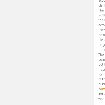
acco
clari
The 
Russ
the 
acro
used
be f
Plea
proj
the 
The 
comm
out 
Inst
for 
of t
publ
com
indi
woul