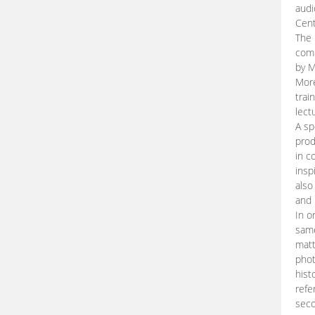
audi
Cent
The 
comp
by M
More
trai
lect
A sp
prod
in c
insp
also
and 
In o
same
matt
phot
hist
refe
seco