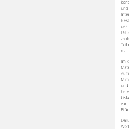
kont
und 
Inte
Best
des 
Urhe
zahl
Teil
mac
Im K
Mate
Aufn
Mime
und
herv
bisl
von 
Etüd
Darü
Work