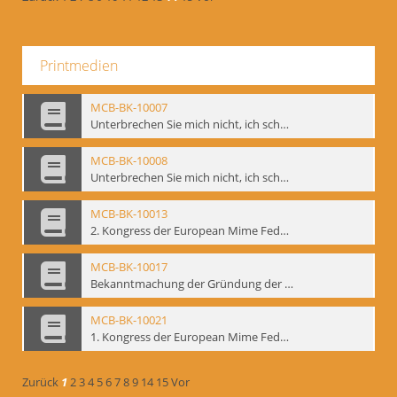
Printmedien
MCB-BK-10007
Unterbrechen Sie mich nicht, ich schweige - interne Signatur: BM-prt-215-f
MCB-BK-10008
Unterbrechen Sie mich nicht, ich schweige - interne Signatur: BM-prt-215-r
MCB-BK-10013
2. Kongress der European Mime Federation: „Rekonstruktion/Innovation“, Berlin Mai 1993 - interne Signatur: BM-prt-221
MCB-BK-10017
Bekanntmachung der Gründung der European Mime Federation - interne Signatur: BM-prt-225
MCB-BK-10021
1. Kongress der European Mime Federation, Amsterdam, September 1991 - interne Signatur: BM-prt-229
Zurück
1
2
3
4
5
6
7
8
9
14
15
Vor