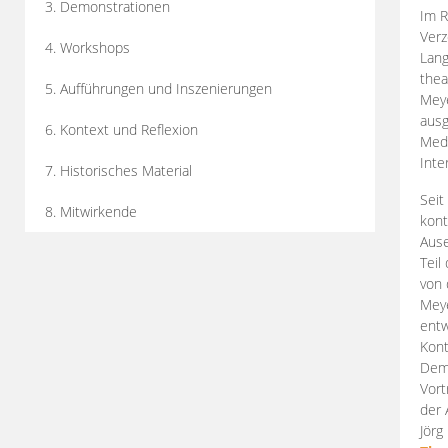
3. Demonstrationen
Im R
Verz
4. Workshops
Lang
thea
5. Aufführungen und Inszenierungen
Mey
ausg
6. Kontext und Reflexion
Medi
Inte
7. Historisches Material
Seit
8. Mitwirkende
kont
Aus
Teil
von 
Meye
entw
Kont
Demo
Vort
der 
Jörg