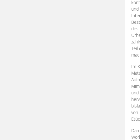
kont
und 
Inte
Best
des 
Urhe
zahl
Teil
mac
Im K
Mate
Aufn
Mime
und
herv
bisl
von 
Etüd
Darü
Work