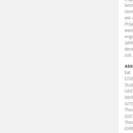
betr
Verm
wie 
Proj
ware
enga
zahl
dene
soll.
Abk
bat
CIS
Stud
GEK
Werk
GIT
Thea
Gos
Thea
GY