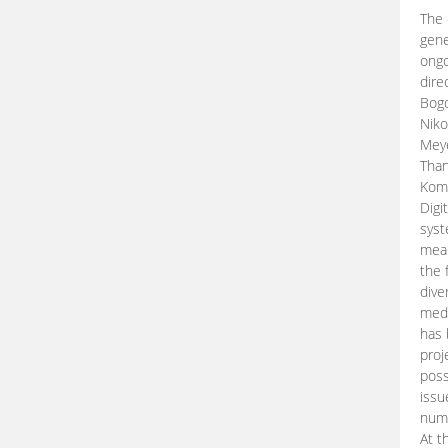
The 
gene
ongo
dire
Bogd
Niko
Meye
Than
Kom
Digi
syst
mean
the 
dive
medi
has 
proj
poss
issu
nume
At t