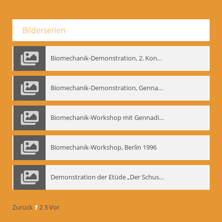
Bilderserien
Biomechanik-Demonstration, 2. Kongress der EMF, Mai 1995
Biomechanik-Demonstration, Gennadij Bogdanow im Berliner Ensemble, 04.10.1991
Biomechanik-Workshop mit Gennadij Nikolajewitsch Bogdanow im Mime Centrum Berlin, 1991
Biomechanik-Workshop, Berlin 1996
Demonstration der Etüde „Der Schuss mit dem Bogen“ durch Gennadij Nikolajewitsch Bogdanow, Berlin 1991
Zurück
1
2
3
Vor