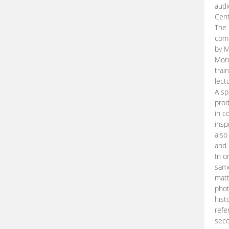
audi
Cent
The 
comp
by M
More
trai
lect
A sp
prod
in c
insp
also
and 
In o
same
matt
phot
hist
refe
seco