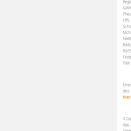
Regi
GW
Thea
HfS
Scha
Mch
NA
Bil
RSF
Föde
TI
Eine
des 
hier
1
Da
das
Digi