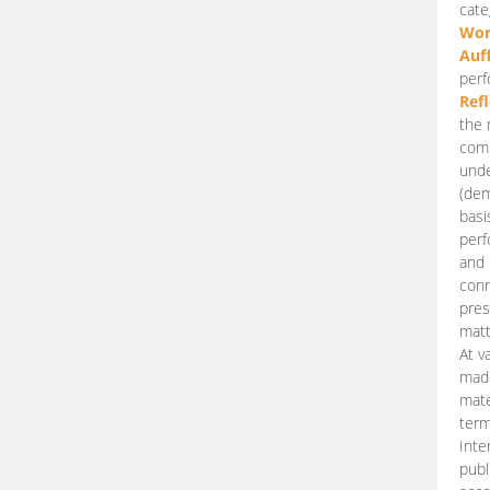
cate
Wor
Auf
perf
Ref
the 
comp
unde
(dem
basi
perf
and 
conn
pres
matt
At v
made
mate
term
Inte
publ