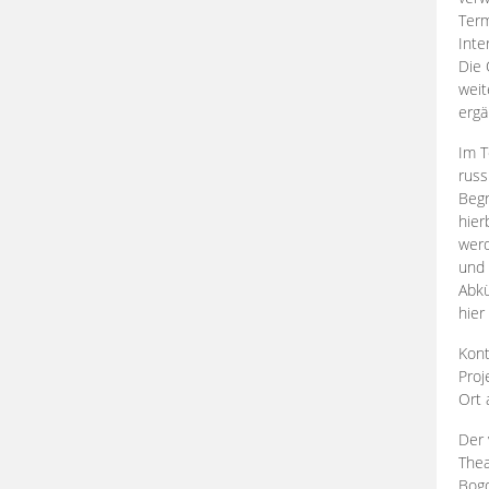
Term
Inte
Die 
weit
ergä
Im T
russ
Begr
hier
werd
und 
Abkü
hier
Kont
Proj
Ort
Der 
Thea
Bogd