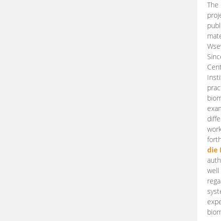
The 
proj
publ
mate
Wsew
Sinc
Cent
Inst
prac
biom
exam
diff
work
fort
die
auth
well
rega
syst
expe
biom