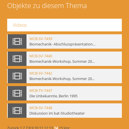
Objekte zu diesem Thema
Videos
MCB-SV-7439
Biomechanik- Abschlusspräsentation des Workshops Sommer 2001
MCB-SV-7440
Biomechanik-Workshop, Sommer 2002
MCB-SV-7442
Biomechanik-Workshop, Sommer 2003
MCB-TV-7447
Die Unbekannte, Berlin 1995
MCB-SV-7448
Diskussion im bat-Studiotheater
Zurück
1
2
7
8
9
10
11
12
13
14
15
Vor