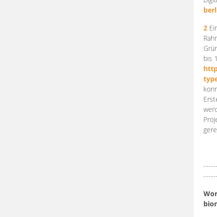
berl
2
Ein
Rahm
Grün
bis 
htt
typ
konn
Erst
werd
Proj
gere
-----
-----
Work
bio