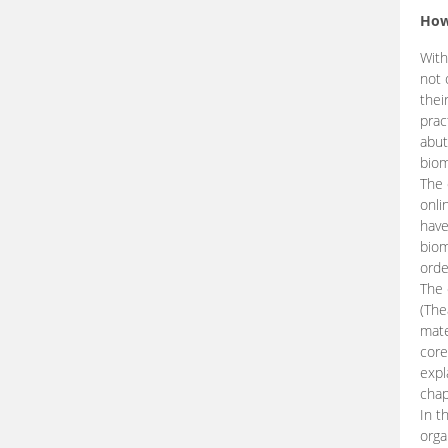
How
With
not 
thei
prac
abut
biom
The 
onli
have
biom
orde
The
(The
mate
core
expl
chap
In t
orga