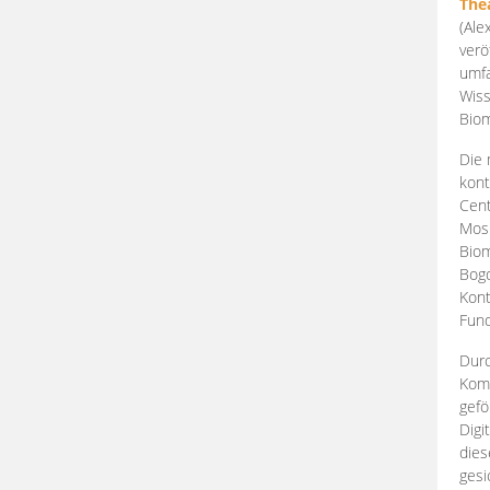
The
(Ale
verö
umfa
Wiss
Biom
Die 
kont
Cent
Mosk
Biom
Bogd
Kont
Fund
Durc
Komp
gefö
Digi
dies
gesi