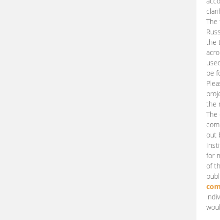
acco
clari
The 
Russ
the 
acro
used
be f
Plea
proj
the 
The 
comm
out 
Inst
for 
of t
publ
com
indi
woul