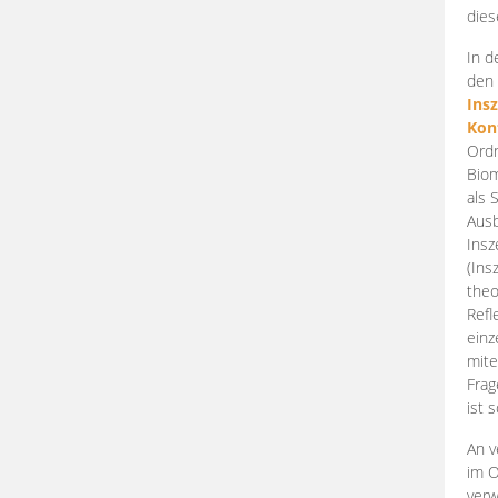
dies
In d
den 
Ins
Kon
Ordn
Biom
als 
Ausb
Insz
(Ins
theo
Refl
einz
mite
Frag
ist 
An v
im O
verw