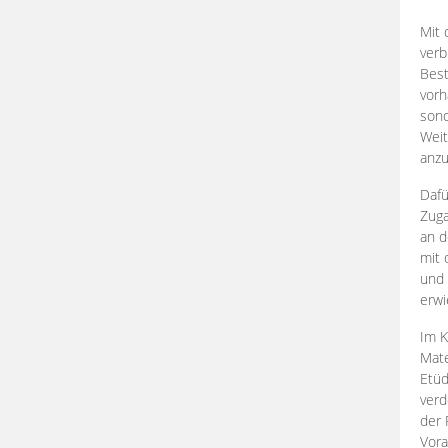
Mit 
verb
Best
vorh
son
Weit
anzu
Dafü
Zuga
an d
mit 
und 
erwi
Im K
Mate
Etü
verd
der 
Vora