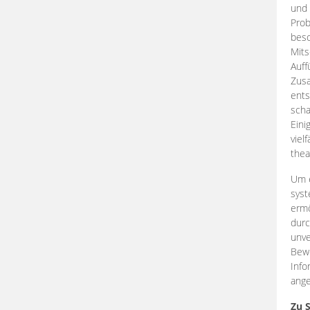
und 
Prob
beso
Mits
Auff
Zus
ents
scha
Eini
viel
thea
Um e
syst
ermö
durc
unve
Bewe
Info
ange
Zu 